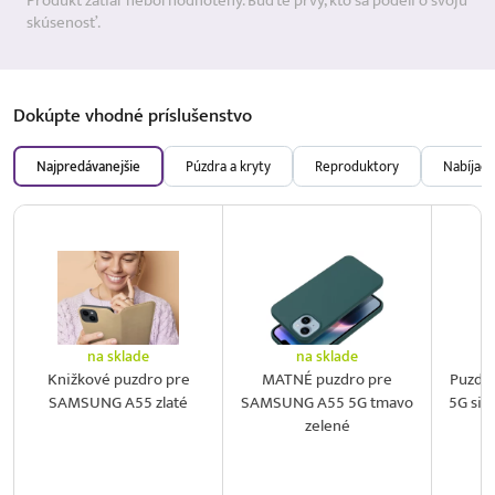
Produkt zatiaľ nebol hodnotený. Buďte prvý, kto sa podelí o svoju
skúsenosť.
Dokúpte vhodné
príslušenstvo
Najpredávanejšie
Púzdra a kryty
Reproduktory
Nabíjačk
na sklade
na sklade
Knižkové puzdro pre
MATNÉ puzdro pre
Puzdr
SAMSUNG A55 zlaté
SAMSUNG A55 5G tmavo
5G sil
zelené