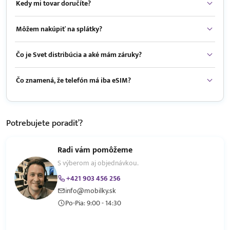
Kedy mi tovar doručíte?
Môžem nakúpiť na splátky?
Čo je Svet distribúcia a aké mám záruky?
Čo znamená, že telefón má iba eSIM?
Potrebujete
poradiť?
Radi vám pomôžeme
S výberom aj objednávkou.
+421 903 456 256
info@mobilky.sk
Po-Pia: 9:00 - 14:30