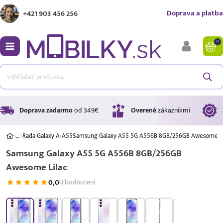
Doprava a platba
+421 903 456 256
0
bmenu
bmenu
bmenu
Doprava zadarmo
od 349€
Overené
zákazníkmi
›
…
›
Rada Galaxy A
›
A55
Samsung Galaxy A55 5G A556B 8GB/256GB Awesome Li
Samsung Galaxy A55 5G A556B 8GB/256GB
bmenu
Awesome Lilac
bmenu
0,0
0 hodnotení
A ↑
A
G
Úrok