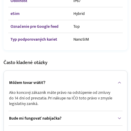
Odolnosť
IP67
eSim
Hybrid
Označenie pre Google feed
Top
Typ podporovaných kariet
NanoSIM
Často kladené
otázky
Môžem tovar vrátiť?
Ako koncový zákazník máte právo na odstúpenie od zmluvy
do 14 dní od prevzatia. Pri nákupe na IČO toto právo v zmysle
legislatívy zaniká.
Bude mi fungovať nabíjačka?