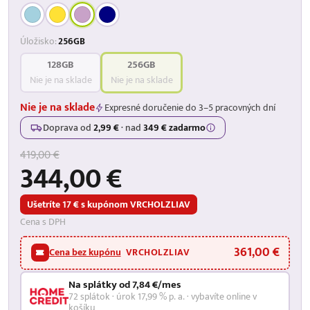
Úložisko:
256GB
128GB
256GB
Nie je na sklade
Nie je na sklade
Nie je na sklade
Expresné doručenie do 3–5 pracovných dní
Doprava od
2,99 €
·
nad
349 € zadarmo
419,00 €
344,00 €
Ušetríte 17 € s kupónom VRCHOLZLIAV
Cena s DPH
361,00 €
Cena bez kupónu
VRCHOLZLIAV
Na splátky od 7,84 €/mes
72 splátok · úrok 17,99 % p. a. · vybavíte online v
košíku