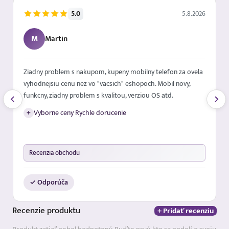
5.0
5.8.2026
M
Martin
Ziadny problem s nakupom, kupeny mobilny telefon za ovela
vyhodnejsiu cenu nez vo "vacsich" eshopoch. Mobil novy,
funkcny, ziadny problem s kvalitou, verziou OS atd.
+
Vyborne ceny Rychle dorucenie
Recenzia obchodu
✓ Odporúča
Recenzie
produktu
+ Pridať recenziu