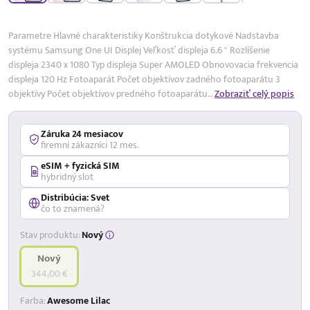
17,99 %
p.a.
Parametre Hlavné charakteristiky Konštrukcia dotykové Nadstavba
systému Samsung One UI Displej Veľkosť displeja 6.6 " Rozlíšenie
displeja 2340 x 1080 Typ displeja Super AMOLED Obnovovacia frekvencia
displeja 120 Hz Fotoaparát Počet objektívov zadného fotoaparátu 3
objektívy Počet objektívov predného fotoaparátu…
Zobraziť celý popis
Záruka 24 mesiacov
firemní zákazníci 12 mes.
eSIM + fyzická SIM
hybridný slot
Distribúcia: Svet
čo to znamená?
Stav produktu:
Nový
Nový
344,00 €
Farba:
Awesome Lilac