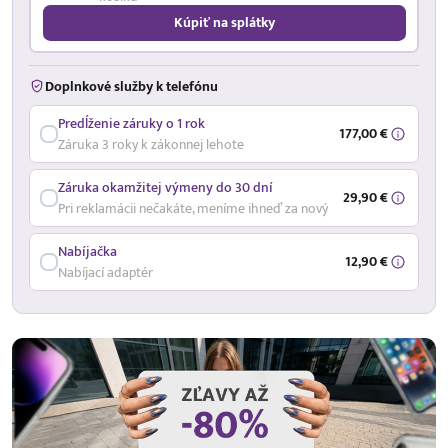
Kúpiť na splátky
Doplnkové služby k telefónu
Predĺženie záruky o 1 rok
177,00 €
Záruka 3 roky k zákonnej lehote
Záruka okamžitej výmeny do 30 dní
29,90 €
Pri reklamácii nečakáte, meníme ihneď za nový
Nabíjačka
12,90 €
Nabíjací adaptér