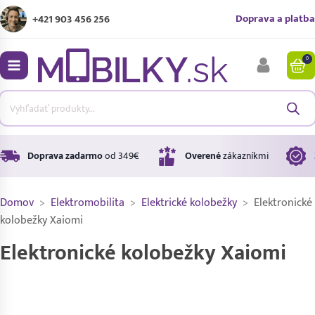
Doprava a platba
+421 903 456 256
0
bmenu
bmenu
bmenu
Doprava zadarmo
od 349€
Overené
zákazníkmi
Domov
>
Elektromobilita
>
Elektrické kolobežky
>
Elektronické
bmenu
kolobežky Xaiomi
Elektronické kolobežky Xaiomi
bmenu