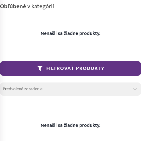
Obľúbené
v kategórií
Nenašli sa žiadne produkty.
FILTROVAŤ PRODUKTY
Zoradenie produktov
Sort content
Sort content
Nenašli sa žiadne produkty.