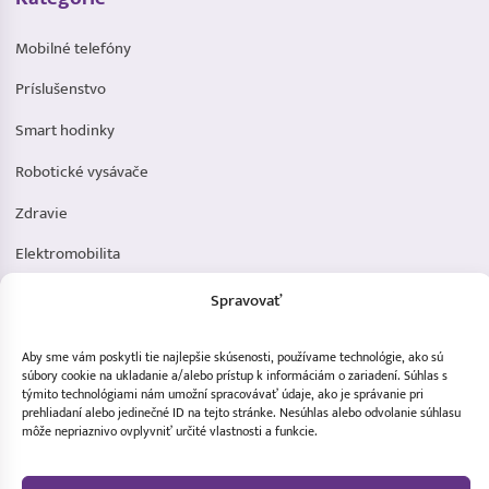
Mobilné telefóny
Príslušenstvo
Smart hodinky
Robotické vysávače
Zdravie
Elektromobilita
Herná zóna
Spravovať
Dôležité odkazy
Aby sme vám poskytli tie najlepšie skúsenosti, používame technológie, ako sú
súbory cookie na ukladanie a/alebo prístup k informáciám o zariadení. Súhlas s
Obchodné podmienky
týmito technológiami nám umožní spracovávať údaje, ako je správanie pri
prehliadaní alebo jedinečné ID na tejto stránke. Nesúhlas alebo odvolanie súhlasu
Ochrana osobných údajov
môže nepriaznivo ovplyvniť určité vlastnosti a funkcie.
Doprava a platba