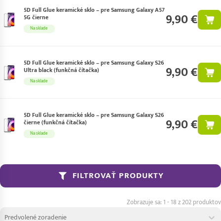
5D Full Glue keramické sklo – pre Samsung Galaxy A57
9,90 €
5G čierne
Na sklade
5D Full Glue keramické sklo – pre Samsung Galaxy S26
9,90 €
Ultra black (funkčná čítačka)
Na sklade
5D Full Glue keramické sklo – pre Samsung Galaxy S26
9,90 €
čierne (funkčná čítačka)
Na sklade
FILTROVAŤ PRODUKTY
1 - 18 z 202 produktov
Zoradenie produktov
Sort content
Sort content