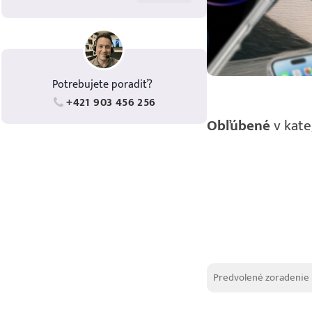
Potrebujete poradiť?
+421 903 456 256
Obľúbené
v kate
Zoradenie produk
Sort content
Sort content