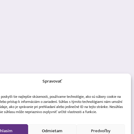
Spravovať
oskytli tie najlepšie skúsenosti, používame technológie, ako sú súbory cookie na
lebo prístup k informáciám o zariadení. Súhlas s týmito technológiami nám umožní
daje, ako je správanie pri prehliadaní alebo jedinečné ID na tejto stránke. Nesúhlas
ie súhlasu môže nepriaznivo ovplyvniť určité vlastnosti a funkcie.
hlasím
Odmietam
Predvoľby