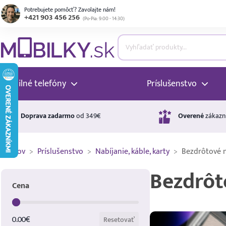
Potrebujete pomôcť? Zavolajte nám!
+421 903 456 256
(
Po-Pia: 9:00 - 14:30
)
ubmenu
ubmenu
Mobilné telefóny
Príslušenstvo
ubmenu
Doprava zadarmo
od 349€
Overené
zákazn
Domov
>
Príslušenstvo
>
Nabíjanie, káble, karty
>
Bezdrôtové n
ubmenu
Bezdrôt
Cena
ubmenu
Cena
0.00€
Resetovať