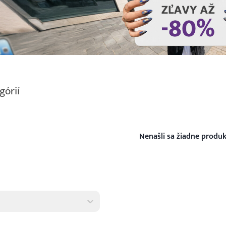
górií
Nenašli sa žiadne produk
tov