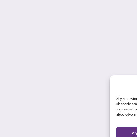
Aby sme vám p
ukladanie a/a
spracovávať ú
alebo odvolan
Sú