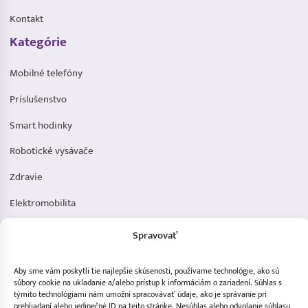
Kontakt
Kategórie
Mobilné telefóny
Príslušenstvo
Smart hodinky
Robotické vysávače
Zdravie
Elektromobilita
Herná zóna
Spravovať
Dôležité odkazy
Aby sme vám poskytli tie najlepšie skúsenosti, používame technológie, ako sú
Obchodné podmienky
súbory cookie na ukladanie a/alebo prístup k informáciám o zariadení. Súhlas s
týmito technológiami nám umožní spracovávať údaje, ako je správanie pri
prehliadaní alebo jedinečné ID na tejto stránke. Nesúhlas alebo odvolanie súhlasu