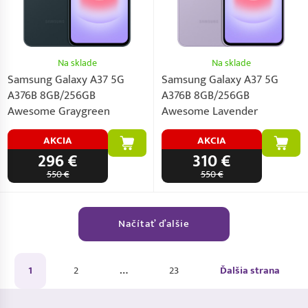
Na sklade
Na sklade
Samsung Galaxy A37 5G
Samsung Galaxy A37 5G
A376B 8GB/256GB
A376B 8GB/256GB
Awesome Graygreen
Awesome Lavender
AKCIA
AKCIA
296 €
310 €
550 €
550 €
Načítať ďalšie
1
2
…
23
Ďalšia strana