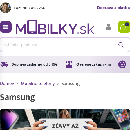
Doprava a platba
+421 903 456 256
0
bmenu
bmenu
bmenu
Doprava zadarmo
od 349€
Overené
zákazníkmi
Domov
>
Mobilné telefóny
>
Samsung
bmenu
Samsung
bmenu