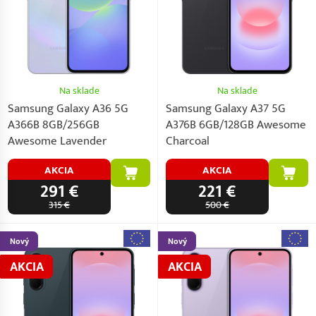
Na sklade
Na sklade
Samsung Galaxy A36 5G
Samsung Galaxy A37 5G
A366B 8GB/256GB
A376B 6GB/128GB Awesome
Awesome Lavender
Charcoal
AKCIA
AKCIA
291 €
221 €
315 €
500 €
Nový
Nový
AKCIA
AKCIA