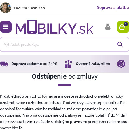
Doprava a platba
+421 903 456 256
0
bmenu
bmenu
bmenu
Doprava zadarmo
od 349€
Overené
zákazníkmi
Odstúpenie
od zmluvy
bmenu
Prostredníctvom tohto formulára môžete jednoducho a elektronicky
oznámiť svoje rozhodnutie odstúpiť od zmluvy uzavretej na diaľku. Po
bmenu
odoslaní formulára Vám bezodkladne zašleme potvrdenie o prijatí
odstúpenia. Právo na odstúpenie od zmluvy je možné uplatniť do 14 dní
od prevzatia tovaru v súlade s platnými právnymi predpismi na ochranu
spotrebiteľa.