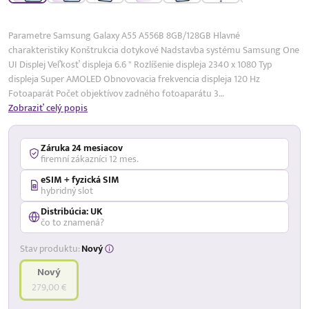
17,99 %
p.a.
Parametre Samsung Galaxy A55 A556B 8GB/128GB Hlavné
charakteristiky Konštrukcia dotykové Nadstavba systému Samsung One
UI Displej Veľkosť displeja 6.6 " Rozlíšenie displeja 2340 x 1080 Typ
displeja Super AMOLED Obnovovacia frekvencia displeja 120 Hz
Fotoaparát Počet objektívov zadného fotoaparátu 3…
Zobraziť celý popis
Záruka 24 mesiacov
firemní zákazníci 12 mes.
eSIM + fyzická SIM
hybridný slot
Distribúcia: UK
čo to znamená?
Stav produktu:
Nový
Nový
279,00 €