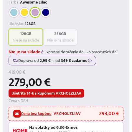
Farba:
Awesome Lilac
Úložisko:
128GB
128GB
256GB
Nie je na sklade
Nie je na sklade
Nie je na sklade
Expresné doručenie do 3–5 pracovných dní
Doprava od
2,99 €
·
nad
349 € zadarmo
419,00 €
279,00 €
Ušetríte 14 € s kupónom VRCHOLZLIAV
Cena s DPH
293,00 €
Cena bez kupónu
VRCHOLZLIAV
Na splátky od 6,36 €/mes