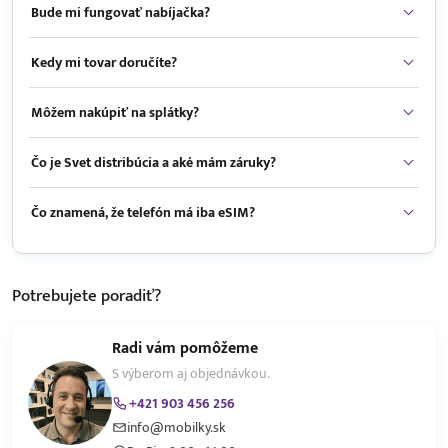
Bude mi fungovať nabíjačka?
Kedy mi tovar doručíte?
Môžem nakúpiť na splátky?
Čo je Svet distribúcia a aké mám záruky?
Čo znamená, že telefón má iba eSIM?
Potrebujete
poradiť?
Radi vám pomôžeme
S výberom aj objednávkou.
+421 903 456 256
info@mobilky.sk