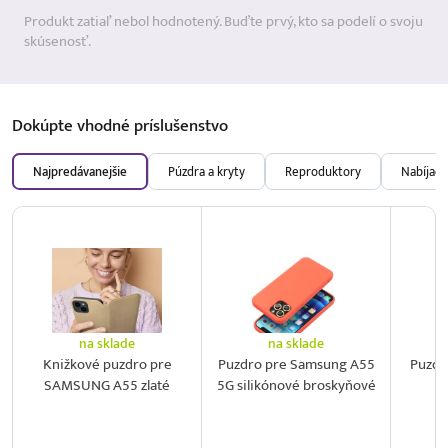
Produkt zatiaľ nebol hodnotený. Buďte prvý, kto sa podelí o svoju
skúsenosť.
Dokúpte vhodné
príslušenstvo
Najpredávanejšie
Púzdra a kryty
Reproduktory
Nabíjačk
na sklade
na sklade
Knižkové puzdro pre
Puzdro pre Samsung A55
Puzdr
SAMSUNG A55 zlaté
5G silikónové broskyňové
5G