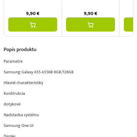
9,90
€
9,90
€
Popis
produktu
Parametre
Samsung Galaxy A55 A556B 8GB/128GB
Hlavné charakteristiky
Konštrukcia
dotykové
Nadstavba systému
Samsung One UI
Displej