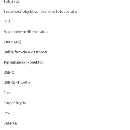
1 objektív
Svetelnosť objektívu hlavného fotoaparátu
f/1.8
Maximálne rozlíšenie videa
2160p (4K)
Ďalšie funkcie a vlastnosti
Typ nabíjačky (konektor)
USB-C
USB On-The-Go
áno
Stupeň krytia
IP67
Baterka