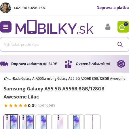
Doprava a platba
+421 903 456 256
0
bmenu
bmenu
bmenu
Doprava zadarmo
od 349€
Overené
zákazníkmi
›
…
›
Rada Galaxy A
›
A55
Samsung Galaxy A55 5G A556B 8GB/128GB Awesome Li
Samsung Galaxy A55 5G A556B 8GB/128GB
bmenu
Awesome Lilac
bmenu
0,0
0 hodnotení
A ↑
A
G
Úrok