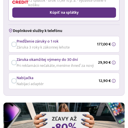
72 splátok · úrok 17,99 % p. a. · vybavíte online v
košíku
Kúpiť na splátky
Doplnkové služby k telefónu
Predĺženie záruky o 1 rok
177,00 €
Záruka 3 roky k zákonnej lehote
Záruka okamžitej výmeny do 30 dní
29,90 €
Pri reklamácii nečakáte, meníme ihneď za nový
Nabíjačka
12,90 €
Nabíjací adaptér