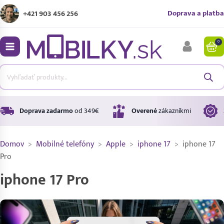
Doprava a platba
+421 903 456 256
0
bmenu
bmenu
bmenu
Doprava zadarmo
od 349€
Overené
zákazníkmi
Domov
>
Mobilné telefóny
>
Apple
>
iphone 17
>
iphone 17
bmenu
Pro
iphone 17 Pro
bmenu