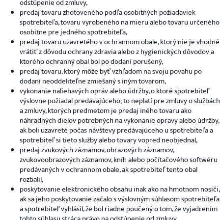
odstúpenie od zmluvy,
predaj tovaru zhotoveného podľa osobitných požiadaviek
spotrebiteľa, tovaru vyrobeného na mieru alebo tovaru určeného
osobitne pre jedného spotrebiteľa,
predaj tovaru uzavretého v ochrannom obale, ktorý nie je vhodné
vrátiť z dôvodu ochrany zdravia alebo z hygienických dôvodov a
ktorého ochranný obal bol po dodaní porušený,
predaj tovaru, ktorý môže byť vzhľadom na svoju povahu po
dodaní neoddeliteľne zmiešaný s iným tovarom,
vykonanie naliehavých opráv alebo údržby, o ktoré spotrebiteľ
výslovne požiadal predávajúceho; to neplatí pre zmluvy o službách
a zmluvy, ktorých predmetom je predaj iného tovaru ako
náhradných dielov potrebných na vykonanie opravy alebo údržby,
ak boli uzavreté počas návštevy predávajúceho u spotrebiteľa a
spotrebiteľ si tieto služby alebo tovary vopred neobjednal,
predaj zvukových záznamov, obrazových záznamov,
zvukovoobrazových záznamov, kníh alebo počítačového softwéru
predávaných v ochrannom obale, ak spotrebiteľ tento obal
rozbalil,
poskytovanie elektronického obsahu inak ako na hmotnom nosiči,
ak sa jeho poskytovanie začalo s výslovným súhlasom spotrebiteľa
a spotrebiteľ vyhlásil, že bol riadne poučený o tom, že vyjadrením
tohto súhlasu stráca právo na odstúpenie od zmluvy.