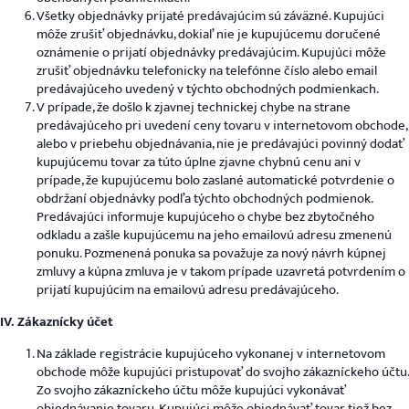
Všetky objednávky prijaté predávajúcim sú záväzné. Kupujúci
môže zrušiť objednávku, dokiaľ nie je kupujúcemu doručené
oznámenie o prijatí objednávky predávajúcim. Kupujúci môže
zrušiť objednávku telefonicky na telefónne číslo alebo email
predávajúceho uvedený v týchto obchodných podmienkach.
V prípade, že došlo k zjavnej technickej chybe na strane
predávajúceho pri uvedení ceny tovaru v internetovom obchode,
alebo v priebehu objednávania, nie je predávajúci povinný dodať
kupujúcemu tovar za túto úplne zjavne chybnú cenu ani v
prípade, že kupujúcemu bolo zaslané automatické potvrdenie o
obdržaní objednávky podľa týchto obchodných podmienok.
Predávajúci informuje kupujúceho o chybe bez zbytočného
odkladu a zašle kupujúcemu na jeho emailovú adresu zmenenú
ponuku. Pozmenená ponuka sa považuje za nový návrh kúpnej
zmluvy a kúpna zmluva je v takom prípade uzavretá potvrdením o
prijatí kupujúcim na emailovú adresu predávajúceho.
IV. Zákaznícky účet
Na základe registrácie kupujúceho vykonanej v internetovom
obchode môže kupujúci pristupovať do svojho zákazníckeho účtu.
Zo svojho zákazníckeho účtu môže kupujúci vykonávať
objednávanie tovaru. Kupujúci môže objednávať tovar tiež bez