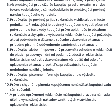
Ak predávajúci preukáže, že kupujúci pred prevzatím o chybe
tovaru vedel alebo ju sám spôsobil, nie je predávajúci povinný
nároku kupujúceho vyhovieť.
Predávajúci je povinný prijať reklamáciu v sídle, alebo mieste
podnikania. Predávajúci je povinný kupujúcemu vydať písomné
potvrdenie o tom, kedy kupujúci právo uplatnil, čo je obsahom
reklamácie a aký spôsob vybavenia reklamácie kupujúci požaduje,
ako aj potvrdenie o dátume a spôsobe vybavenia reklamácie,
prípadne písomné odôvodnenie zamietnutie reklamácie.
Predávajúci alebo ním poverený pracovník rozhodne o reklamácii
do piatich pracovných dní od podania žiadosti o reklamáciu.
Reklamácia musí byť vybavená najneskôr do 30 dní odo dňa
uplatnenia reklamácie, pokiaľ sa predávajúci s kupujúcim
nedohodne na dlhšej lehote.
Predávajúci písomne ​​informuje kupujúceho o výsledku
reklamácie.
Právo z chybného plnenia kupujúcemu nenáleží, ak kupujúci vadu
sám spôsobil.
V prípade oprávnenej reklamácie má kupujúci právo na náhradu
účelne vynaložených nákladov vzniknutých v súvislosti s
uplatnením reklamácie.