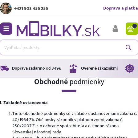
Doprava a platba
+421 903 456 256
0
bmenu
bmenu
bmenu
Doprava zadarmo
od 349€
Overené
zákazníkmi
Obchodné
podmienky
bmenu
I. Základné ustanovenia
bmenu
Tieto obchodné podmienky sú v súlade s ustanoveniami zákona č.
40/1964 Zb. Občiansky zákonník v platnom znení, zákona č.
250/2007 Z. z. o ochrane spotrebiteľa a o zmene zákona
Slovenskej národnej rady