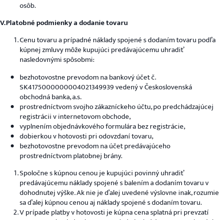
osôb.
V.Platobné podmienky a dodanie tovaru
Cenu tovaru a prípadné náklady spojené s dodaním tovaru podľa
kúpnej zmluvy môže kupujúci predávajúcemu uhradiť
nasledovnými spôsobmi:
bezhotovostne prevodom na bankový účet č.
SK4175000000004021349939 vedený v Československá
obchodná banka, a.s.
prostredníctvom svojho zákazníckeho účtu, po predchádzajúcej
registrácii v internetovom obchode,
vyplnením objednávkového formulára bez registrácie,
dobierkou v hotovosti pri odovzdaní tovaru,
bezhotovostne prevodom na účet predávajúceho
prostredníctvom platobnej brány.
Spoločne s kúpnou cenou je kupujúci povinný uhradiť
predávajúcemu náklady spojené s balením a dodaním tovaru v
dohodnutej výške. Ak nie je ďalej uvedené výslovne inak, rozumie
sa ďalej kúpnou cenou aj náklady spojené s dodaním tovaru.
V prípade platby v hotovosti je kúpna cena splatná pri prevzatí