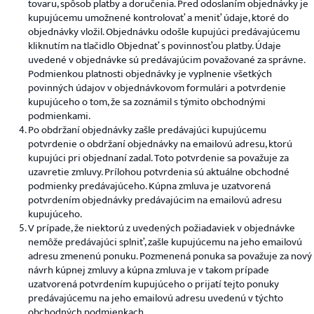
tovaru, spôsob platby a doručenia. Pred odoslaním objednávky je
kupujúcemu umožnené kontrolovať a meniť údaje, ktoré do
objednávky vložil. Objednávku odošle kupujúci predávajúcemu
kliknutím na tlačidlo Objednať s povinnosťou platby. Údaje
uvedené v objednávke sú predávajúcim považované za správne.
Podmienkou platnosti objednávky je vyplnenie všetkých
povinných údajov v objednávkovom formulári a potvrdenie
kupujúceho o tom, že sa zoznámil s týmito obchodnými
podmienkami.
Po obdržaní objednávky zašle predávajúci kupujúcemu
potvrdenie o obdržaní objednávky na emailovú adresu, ktorú
kupujúci pri objednaní zadal. Toto potvrdenie sa považuje za
uzavretie zmluvy. Prílohou potvrdenia sú aktuálne obchodné
podmienky predávajúceho. Kúpna zmluva je uzatvorená
potvrdením objednávky predávajúcim na emailovú adresu
kupujúceho.
V prípade, že niektorú z uvedených požiadaviek v objednávke
nemôže predávajúci splniť, zašle kupujúcemu na jeho emailovú
adresu zmenenú ponuku. Pozmenená ponuka sa považuje za nový
návrh kúpnej zmluvy a kúpna zmluva je v takom prípade
uzatvorená potvrdením kupujúceho o prijatí tejto ponuky
predávajúcemu na jeho emailovú adresu uvedenú v týchto
obchodných podmienkach.