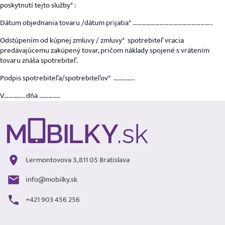
poskytnutí tejto služby* :
Dátum objednania tovaru /dátum prijatia* ……………………………………………..
Odstúpením od kúpnej zmluvy / zmluvy* spotrebiteľ vracia
predávajúcemu zakúpený tovar, pričom náklady spojené s vrátením
tovaru znáša spotrebiteľ.
Podpis spotrebiteľa/spotrebiteľov* …………..
V………….. dňa …………..
Lermontovova 3, 811 05 Bratislava
info@mobilky.sk
+421 903 456 256