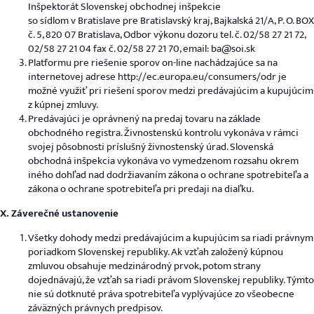
Inšpektorát Slovenskej obchodnej inšpekcie
so sídlom v Bratislave pre Bratislavský kraj, Bajkalská 21/A, P. O. BOX
č. 5, 820 07 Bratislava, Odbor výkonu dozoru tel. č. 02/58 27 21 72,
02/58 27 21 04 fax č. 02/58 27 21 70, email: ba@soi.sk
Platformu pre riešenie sporov on-line nachádzajúce sa na
internetovej adrese http://ec.europa.eu/consumers/odr je
možné využiť pri riešení sporov medzi predávajúcim a kupujúcim
z kúpnej zmluvy.
Predávajúci je oprávnený na predaj tovaru na základe
obchodného registra. Živnostenskú kontrolu vykonáva v rámci
svojej pôsobnosti príslušný živnostenský úrad. Slovenská
obchodná inšpekcia vykonáva vo vymedzenom rozsahu okrem
iného dohľad nad dodržiavaním zákona o ochrane spotrebiteľa a
zákona o ochrane spotrebiteľa pri predaji na diaľku.
X. Záverečné ustanovenie
Všetky dohody medzi predávajúcim a kupujúcim sa riadi právnym
poriadkom Slovenskej republiky. Ak vzťah založený kúpnou
zmluvou obsahuje medzinárodný prvok, potom strany
dojednávajú, že vzťah sa riadi právom Slovenskej republiky. Týmto
nie sú dotknuté práva spotrebiteľa vyplývajúce zo všeobecne
záväzných právnych predpisov.