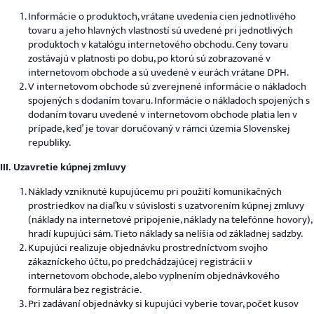
Informácie o produktoch, vrátane uvedenia cien jednotlivého
tovaru a jeho hlavných vlastností sú uvedené pri jednotlivých
produktoch v katalógu internetového obchodu. Ceny tovaru
zostávajú v platnosti po dobu, po ktorú sú zobrazované v
internetovom obchode a sú uvedené v eurách vrátane DPH.
V internetovom obchode sú zverejnené informácie o nákladoch
spojených s dodaním tovaru. Informácie o nákladoch spojených s
dodaním tovaru uvedené v internetovom obchode platia len v
prípade, keď je tovar doručovaný v rámci územia Slovenskej
republiky.
III. Uzavretie kúpnej zmluvy
Náklady vzniknuté kupujúcemu pri použití komunikačných
prostriedkov na diaľku v súvislosti s uzatvorením kúpnej zmluvy
(náklady na internetové pripojenie, náklady na telefónne hovory),
hradí kupujúci sám. Tieto náklady sa nelíšia od základnej sadzby.
Kupujúci realizuje objednávku prostredníctvom svojho
zákazníckeho účtu, po predchádzajúcej registrácii v
internetovom obchode, alebo vyplnením objednávkového
formulára bez registrácie.
Pri zadávaní objednávky si kupujúci vyberie tovar, počet kusov