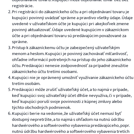
registrácie.
Pri registrácii do zákazníckeho účtu a pri objednávaní tovaru je
kupujúci povinný uvádzať správne a pravdivo všetky údaje. Údaje
uvedené v užívateľskom účte je kupujúci pri akejkoľvek zmene
povinný aktualizovať. Údaje uvedené kupujúcim v zákazníckom
účte a pri objednávaní tovaru sú predávajúcim považované za
správne.
Prístup k zákazníckemu účtu je zabezpečený užívateľským
menom a heslom. Kupujúci je povinný zachovávať mlčanlivosť,
ohľadne informácií potrebných na prístup do jeho zákazníckeho
účtu. Predávajúci nenesie zodpovednosť za prípadné zneužitie
zákazníckeho účtu tretími osobami.
Kupujúci nie je oprávnený umožniť využívanie zákazníckeho účtu
tretím osobám.
Predávajúci môže zrušiť užívateľský účet, a to najmä v prípade,
keď kupujúci svoj užívateľský účet dlhšie nevyužíva, či v prípade,
keď kupujúci poruší svoje povinnosti z kúpnej zmluvy alebo
týchto obchodných podmienok.
Kupujúci berie na vedomie, že užívateľský účet nemusí byť
dostupný nepretržite, a to najmä s ohľadom na nutnú údržbu
hardwérového a softwérového vybavenia predávajúceho, popr.
nutnú údržbu hardwérového a softwérového vybavenia tretích