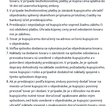
tovaru. V prípade bezhotovostnej platby je kúpna cena splatná do
14 dní od uzavretia kúpnej zmluvy.
V prípade bezhotovostnej platby je záväzok kupujúceho uhradiť
objednávku splnený okamihom pripísania príslušnej čiastky na
bankový účet predávajúceho.
Predávajúci nepožaduje od kupujúceho vopred žiadnu zálohu či
inú obdobnú platbu. Úhrada kúpnej ceny pred odoslaním tovaru
nie je zálohou.
Tovar je kupujúcemu doručený na adresu určenú kupujúcim
v objednávke.
Voľba spôsobu dodania sa vykonáva počas objednávania tovaru.
Náklady na dodanie tovaru v závislosti na spôsobe odoslania a
prevzatia tovaru sú uvedené v objednávke kupujúceho a v
potvrdení objednávky predávajúcim. V prípade, že je spôsob
dopravy dohodnutý na základe osobitnej požiadavky kupujúceho,
nesie kupujúci riziko a prípadné dodatočné náklady spojené s
týmto spôsobom dopravy.
Ak je predávajúci podľa kúpnej zmluvy povinný dodať tovar na
miesto určené kupujúcim v objednávke, je kupujúci povinný
prevziať tovar pri dodaní. V prípade, že je z dôvodov na strane
kupujúceho nutné tovar doručovať opakovane alebo iným
spôsobom, než bolo uvedené v objednávke, je kupujúci povinný
uhradiť náklady spojené s opakovaným doručovaním tovaru, resp.