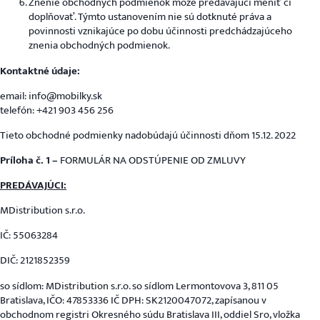
Znenie obchodných podmienok môže predávajúci meniť či
doplňovať. Týmto ustanovením nie sú dotknuté práva a
povinnosti vznikajúce po dobu účinnosti predchádzajúceho
znenia obchodných podmienok.
Kontaktné údaje:
email: info@mobilky.sk
telefón: +421 903 456 256
Tieto obchodné podmienky nadobúdajú účinnosti dňom 15.12. 2022
Príloha č. 1 –
FORMULÁR NA ODSTÚPENIE OD ZMLUVY
PREDÁVAJÚCI:
MDistribution s.r.o.
IČ: 55063284
DIČ: 2121852359
so sídlom: MDistribution s.r.o. so sídlom Lermontovova 3, 811 05
Bratislava, IČO: 47853336 IČ DPH: SK2120047072, zapísanou v
obchodnom registri Okresného súdu Bratislava III, oddiel Sro, vložka