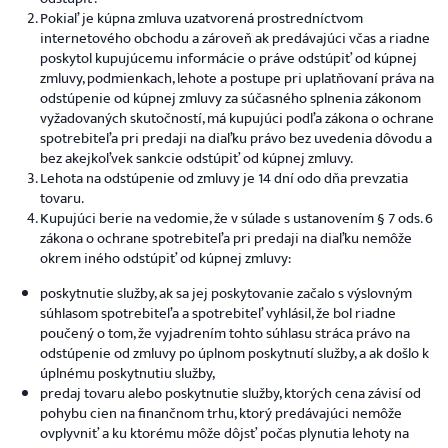
Pokiaľ je kúpna zmluva uzatvorená prostredníctvom
internetového obchodu a zároveň ak predávajúci včas a riadne
poskytol kupujúcemu informácie o práve odstúpiť od kúpnej
zmluvy, podmienkach, lehote a postupe pri uplatňovaní práva na
odstúpenie od kúpnej zmluvy za súčasného splnenia zákonom
vyžadovaných skutočností, má kupujúci podľa zákona o ochrane
spotrebiteľa pri predaji na diaľku právo bez uvedenia dôvodu a
bez akejkoľvek sankcie odstúpiť od kúpnej zmluvy.
Lehota na odstúpenie od zmluvy je 14 dní odo dňa prevzatia
tovaru.
Kupujúci berie na vedomie, že v súlade s ustanovením § 7 ods. 6
zákona o ochrane spotrebiteľa pri predaji na diaľku nemôže
okrem iného odstúpiť od kúpnej zmluvy:
poskytnutie služby, ak sa jej poskytovanie začalo s výslovným
súhlasom spotrebiteľa a spotrebiteľ vyhlásil, že bol riadne
poučený o tom, že vyjadrením tohto súhlasu stráca právo na
odstúpenie od zmluvy po úplnom poskytnutí služby, a ak došlo k
úplnému poskytnutiu služby,
predaj tovaru alebo poskytnutie služby, ktorých cena závisí od
pohybu cien na finančnom trhu, ktorý predávajúci nemôže
ovplyvniť a ku ktorému môže dôjsť počas plynutia lehoty na