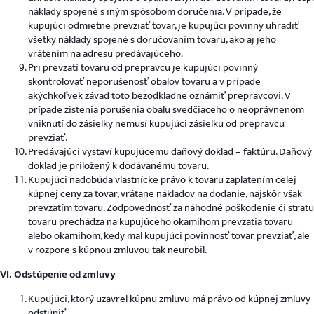
náklady spojené s iným spôsobom doručenia. V prípade, že
kupujúci odmietne prevziať tovar, je kupujúci povinný uhradiť
všetky náklady spojené s doručovaním tovaru, ako aj jeho
vrátením na adresu predávajúceho.
Pri prevzatí tovaru od prepravcu je kupujúci povinný
skontrolovať neporušenosť obalov tovaru a v prípade
akýchkoľvek závad toto bezodkladne oznámiť prepravcovi. V
prípade zistenia porušenia obalu svedčiaceho o neoprávnenom
vniknutí do zásielky nemusí kupujúci zásielku od prepravcu
prevziať.
Predávajúci vystaví kupujúcemu daňový doklad – faktúru. Daňový
doklad je priložený k dodávanému tovaru.
Kupujúci nadobúda vlastnícke právo k tovaru zaplatením celej
kúpnej ceny za tovar, vrátane nákladov na dodanie, najskôr však
prevzatím tovaru. Zodpovednosť za náhodné poškodenie či stratu
tovaru prechádza na kupujúceho okamihom prevzatia tovaru
alebo okamihom, kedy mal kupujúci povinnosť tovar prevziať, ale
v rozpore s kúpnou zmluvou tak neurobil.
VI. Odstúpenie od zmluvy
Kupujúci, ktorý uzavrel kúpnu zmluvu má právo od kúpnej zmluvy
odstúpiť.