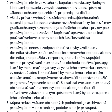
Predávajúci nie je vo vzťahu ku kupujúcemu viazaný žiadnymi
kódexami správania v zmysle ustanovenia § 3 ods. 1 písm. n)
zákona o ochrane spotrebiteľa pri predaji na diaľku.
Všetky práva k webovým stránkam predávajúceho, najmä
autorské práva k obsahu, vrátane rozloženia stránky, fotiek, filmov,
grafik, ochranných známok, loga a ďalšieho obsahu a prvkov, patrí
predávajúcemu. Je zakázané kopírovať, upravovať alebo inak
používať webové stránky alebo ich časť bez súhlasu
predávajúceho.
Predávajúci nenesie zodpovednosť za chyby vzniknuté v
dôsledku zásahov tretích osôb do internetového obchodu alebo v
dôsledku jeho použitia v rozpore s jeho určením. Kupujúci
nesmie pri využívaní internetového obchodu používať postupy,
ktoré by mohli mať negatívny vplyv na jeho prevádzku a nesmie
vykonávať žiadnu činnosť, ktorá by mohla jemu alebo tretím
osobám umožniť neoprávnene zasahovať či neoprávnene užiť
programové vybavenie alebo ďalšie súčasti tvoriace internetový
obchod a užívať internetový obchod alebo jeho časti či
softwérové vybavenie takým spôsobom, ktorý by bol v rozpore s
jeho určením alebo účelom.
Kúpna zmluva vrátane obchodných podmienok je archivovaná
predávajúcim v elektronickej podobe a nie je prístupná.