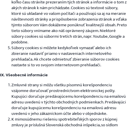
koľko času strávite prezeraním tých stránok a informácie o tom z
akých stránok k nám prichádzate. Cookies sú textové súbory,
ktoré sú ukladané vo vašom počítači a používajú sa aj na meranie
návštevnosti stránky a prispôsobenie zobrazenia stránok a vďaka
týmto súborom Vám dokážeme ponúknuť kvalitnejší obsah. Preto
tieto súbory vnímame ako náš oprávnený záujem. Niektoré
súbory cookies sú súbormi tretích strán, napr. Youtube, Google a
podobne.
Súbory cookies si môžete kedykoľvek vymazať alebo ich
zbieranie nastaviť priamo v nastaveniach internetového
prehliadača. Ak chcete odmietnuť zbieranie súborov cookies
nastavte si to vo svojom internetovom prehliadači.
IX. Všeobecné informácie
Zmluvné strany si môžu všetku písomnú korešpondenciu
vzájomne doručovať prostredníctvom elektronickej pošty.
Kupujúci doručuje predávajúcemu korešpondenciu na emailovú
adresu uvedenú v týchto obchodných podmienkach. Predávajúci
doručuje kupujúcemu korešpondenciu na emailovú adresu
uvedenú v jeho zákazníckom účte alebo v objednávke.
K mimosúdnemu riešeniu spotrebiteľských sporov z kúpnej
zmluvy je príslušná Slovenská obchodná inšpekcia, so sídlom