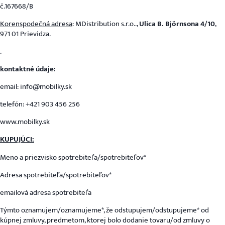
č.167668/B
Korenspodečná adresa
: MDistribution s.r.o..,
Ulica B. Björnsona 4/10
,
971 01 Prievidza.
.
kontaktné údaje:
email: info@mobilky.sk
telefón: +421 903 456 256
www.mobilky.sk
KUPUJÚCI:
Meno a priezvisko spotrebiteľa/spotrebiteľov*
Adresa spotrebiteľa/spotrebiteľov*
emailová adresa spotrebiteľa
Týmto oznamujem/oznamujeme*, že odstupujem/odstupujeme* od
kúpnej zmluvy, predmetom, ktorej bolo dodanie tovaru/od zmluvy o