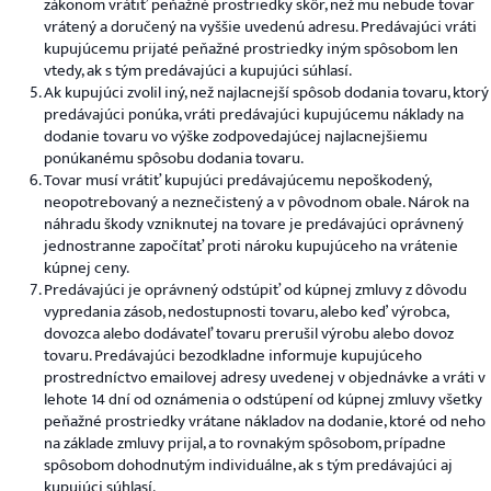
zákonom vrátiť peňažné prostriedky skôr, než mu nebude tovar
vrátený a doručený na vyššie uvedenú adresu. Predávajúci vráti
kupujúcemu prijaté peňažné prostriedky iným spôsobom len
vtedy, ak s tým predávajúci a kupujúci súhlasí.
Ak kupujúci zvolil iný, než najlacnejší spôsob dodania tovaru, ktorý
predávajúci ponúka, vráti predávajúci kupujúcemu náklady na
dodanie tovaru vo výške zodpovedajúcej najlacnejšiemu
ponúkanému spôsobu dodania tovaru.
Tovar musí vrátiť kupujúci predávajúcemu nepoškodený,
neopotrebovaný a neznečistený a v pôvodnom obale. Nárok na
náhradu škody vzniknutej na tovare je predávajúci oprávnený
jednostranne započítať proti nároku kupujúceho na vrátenie
kúpnej ceny.
Predávajúci je oprávnený odstúpiť od kúpnej zmluvy z dôvodu
vypredania zásob, nedostupnosti tovaru, alebo keď výrobca,
dovozca alebo dodávateľ tovaru prerušil výrobu alebo dovoz
tovaru. Predávajúci bezodkladne informuje kupujúceho
prostredníctvo emailovej adresy uvedenej v objednávke a vráti v
lehote 14 dní od oznámenia o odstúpení od kúpnej zmluvy všetky
peňažné prostriedky vrátane nákladov na dodanie, ktoré od neho
na základe zmluvy prijal, a to rovnakým spôsobom, prípadne
spôsobom dohodnutým individuálne, ak s tým predávajúci aj
kupujúci súhlasí.