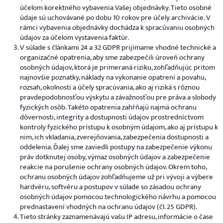
účelom korektného vybavenia Vašej objednávky. Tieto osobné
údaje sú uchovávané po dobu 10 rokov pre účely archivácie. V
rámci vybavenia objednávky dochádza k spracúvaniu osobných
údajov za účelom vystavenia faktúr.
V súlade s článkami 24 a 32 GDPR prijímame vhodné technické a
organizačné opatrenia, aby sme zabezpečili úroveň ochrany
osobných údajov, ktorá je primeraná riziku, zohľadňujúc pritom
najnovšie poznatky, náklady na vykonanie opatrení a povahu,
rozsah, okolnosti a účely spracúvania, ako aj riziká s rôznou
pravdepodobnosťou výskytu a závažnosťou pre práva a slobody
fyzických osôb. Takéto opatrenia zahŕňajú najmä ochranu
dôvernosti, integrity a dostupnosti údajov prostredníctvom
kontroly fyzického prístupu k osobným údajom, ako aj prístupu k
nim, ich vkladania, zverejňovania, zabezpečenia dostupnosti a
oddelenia. Ďalej sme zaviedli postupy na zabezpečenie výkonu
práv dotknutej osoby, výmaz osobných údajov a zabezpečenie
reakcie na porušenie ochrany osobných údajov. Okrem toho,
ochranu osobných údajov zohľadňujeme už pri vývoji a výbere
hardvéru, softvéru a postupov v súlade so zásadou ochrany
osobných údajov pomocou technologického návrhu a pomocou
prednastavení vhodných na ochranu údajov (čl. 25 GDPR).
Tieto stránky zaznamenávajú vašu IP adresu, informácie o čase