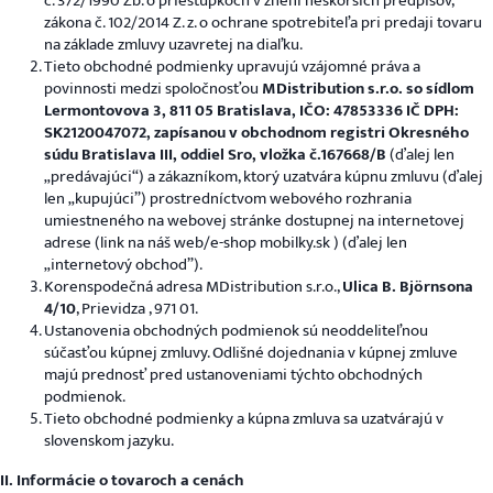
č. 372/1990 Zb. o priestupkoch v znení neskorších predpisov,
zákona č. 102/2014 Z. z. o ochrane spotrebiteľa pri predaji tovaru
na základe zmluvy uzavretej na diaľku.
Tieto obchodné podmienky upravujú vzájomné práva a
povinnosti medzi spoločnosťou
MDistribution s.r.o. so sídlom
Lermontovova 3, 811 05 Bratislava, IČO: 47853336 IČ DPH:
SK2120047072, zapísanou v obchodnom registri Okresného
súdu Bratislava III, oddiel Sro, vložka č.167668/B
(ďalej len
„predávajúci“) a zákazníkom, ktorý uzatvára kúpnu zmluvu (ďalej
len „kupujúci”) prostredníctvom webového rozhrania
umiestneného na webovej stránke dostupnej na internetovej
adrese (link na náš web/e-shop mobilky.sk ) (ďalej len
„internetový obchod”).
Korenspodečná adresa MDistribution s.r.o.,
Ulica B. Björnsona
4/10
, Prievidza , 971 01.
Ustanovenia obchodných podmienok sú neoddeliteľnou
súčasťou kúpnej zmluvy. Odlišné dojednania v kúpnej zmluve
majú prednosť pred ustanoveniami týchto obchodných
podmienok.
Tieto obchodné podmienky a kúpna zmluva sa uzatvárajú v
slovenskom jazyku.
II. Informácie o tovaroch a cenách