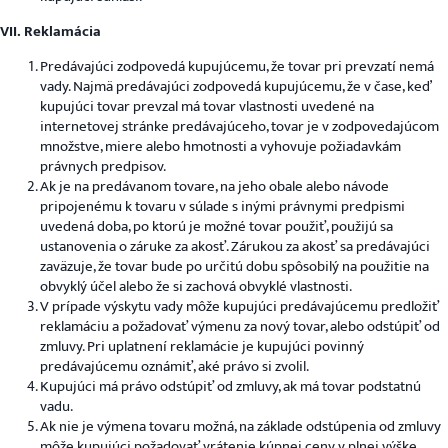
VII. Reklamácia
Predávajúci zodpovedá kupujúcemu, že tovar pri prevzatí nemá
vady. Najmä predávajúci zodpovedá kupujúcemu, že v čase, keď
kupujúci tovar prevzal má tovar vlastnosti uvedené na
internetovej stránke predávajúceho, tovar je v zodpovedajúcom
množstve, miere alebo hmotnosti a vyhovuje požiadavkám
právnych predpisov.
Ak je na predávanom tovare, na jeho obale alebo návode
pripojenému k tovaru v súlade s inými právnymi predpismi
uvedená doba, po ktorú je možné tovar použiť, použijú sa
ustanovenia o záruke za akosť. Zárukou za akosť sa predávajúci
zaväzuje, že tovar bude po určitú dobu spôsobilý na použitie na
obvyklý účel alebo že si zachová obvyklé vlastnosti.
V prípade výskytu vady môže kupujúci predávajúcemu predložiť
reklamáciu a požadovať výmenu za nový tovar, alebo odstúpiť od
zmluvy. Pri uplatnení reklamácie je kupujúci povinný
predávajúcemu oznámiť, aké právo si zvolil.
Kupujúci má právo odstúpiť od zmluvy, ak má tovar podstatnú
vadu.
Ak nie je výmena tovaru možná, na základe odstúpenia od zmluvy
môže kupujúci požadovať vrátenie kúpnej ceny v plnej výške.