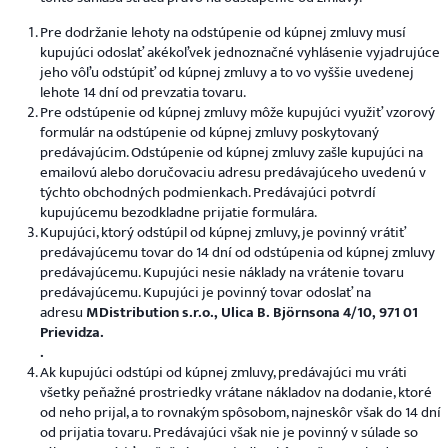
Pre dodržanie lehoty na odstúpenie od kúpnej zmluvy musí
kupujúci odoslať akékoľvek jednoznačné vyhlásenie vyjadrujúce
jeho vôľu odstúpiť od kúpnej zmluvy a to vo vyššie uvedenej
lehote 14 dní od prevzatia tovaru.
Pre odstúpenie od kúpnej zmluvy môže kupujúci využiť vzorový
formulár na odstúpenie od kúpnej zmluvy poskytovaný
predávajúcim. Odstúpenie od kúpnej zmluvy zašle kupujúci na
emailovú alebo doručovaciu adresu predávajúceho uvedenú v
týchto obchodných podmienkach. Predávajúci potvrdí
kupujúcemu bezodkladne prijatie formulára.
Kupujúci, ktorý odstúpil od kúpnej zmluvy, je povinný vrátiť
predávajúcemu tovar do 14 dní od odstúpenia od kúpnej zmluvy
predávajúcemu. Kupujúci nesie náklady na vrátenie tovaru
predávajúcemu. Kupujúci je povinný tovar odoslať na
adresu
MDistribution s.r.o., Ulica B. Björnsona 4/10, 971 01
Prievidza.
.
Ak kupujúci odstúpi od kúpnej zmluvy, predávajúci mu vráti
všetky peňažné prostriedky vrátane nákladov na dodanie, ktoré
od neho prijal, a to rovnakým spôsobom, najneskôr však do 14 dní
od prijatia tovaru. Predávajúci však nie je povinný v súlade so