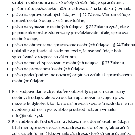
sa akým spôsobom a na aké účely sú Vaše údaje spracúvane,
pričom túto požiadavku môžete adresovať na kontaktný e-mail.,
právo na opravu osobných údajov – § 22 Zákona Vám umožňuje
opraviť osobné údaje ak sú neaktuálne,
právo na vymazanie osobných údajov – § 23 Zákona využijete v
prípade ak nemáte záujem, aby prevádzkovateľ ďalej spracúval
osobné údaje,
právo na obmedzenie spracúvania osobných údajov – § 24 Zákona
uplatníte v prípade ak sa domnievate, že osobné údaje boli
spracúvané v rozpore so zákonom,
právo namietať spracovanie osobných údajov – § 27 Zákona,
právo na prenosnosť osobných údajov,
právo podať podnet na dozorný orgán vo vzťahu k spracúvaným
osobným údajom.
Pre zodpovedanie akýchkoľvek otázok týkajúcich sa ochrany
osobných údajov, alebo za účelom uplatňovania svojich práv,
môžete kedykoľvek kontaktovať prevádzkovateľa nasledovne na
uvedenej adrese vyššie, alebo prostredníctvom E-mailu:
info@mobilky.sk
Prevádzkovateľ od užívateľa získava nasledovné osobné údaje:
titul, meno, priezvisko, adresa, adresa na doručenie, fakturačná
adresa, telefónne číslo, e-mailová adresa, ktoré sú spracúvané za