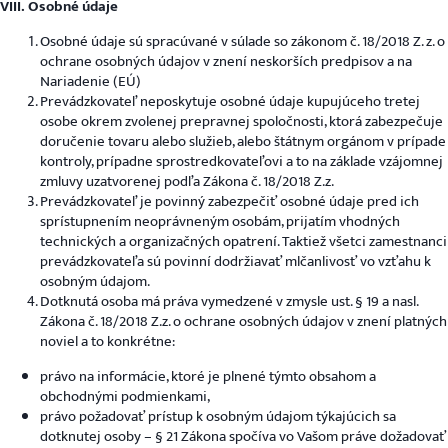
VIII. Osobné údaje
Osobné údaje sú spracúvané v súlade so zákonom č. 18/2018 Z. z. o
ochrane osobných údajov v znení neskorších predpisov a na
Nariadenie (EÚ)
Prevádzkovateľ neposkytuje osobné údaje kupujúceho tretej
osobe okrem zvolenej prepravnej spoločnosti, ktorá zabezpečuje
doručenie tovaru alebo služieb, alebo štátnym orgánom v prípade
kontroly, prípadne sprostredkovateľovi a to na základe vzájomnej
zmluvy uzatvorenej podľa Zákona č. 18/2018 Z.z.
Prevádzkovateľ je povinný zabezpečiť osobné údaje pred ich
sprístupnením neoprávneným osobám, prijatím vhodných
technických a organizačných opatrení. Taktiež všetci zamestnanci
prevádzkovateľa sú povinní dodržiavať mlčanlivosť vo vzťahu k
osobným údajom.
Dotknutá osoba má práva vymedzené v zmysle ust. § 19 a nasl.
Zákona č. 18/2018 Z.z. o ochrane osobných údajov v znení platných
noviel a to konkrétne:
právo na informácie, ktoré je plnené týmto obsahom a
obchodnými podmienkami,
právo požadovať prístup k osobným údajom týkajúcich sa
dotknutej osoby – § 21 Zákona spočíva vo Vašom práve dožadovať