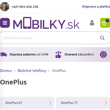
Doprava a platba
+421 903 456 256
0
bmenu
bmenu
bmenu
Doprava zadarmo
od 349€
Overené
zákazníkmi
Domov
>
Mobilné telefóny
>
OnePlus
bmenu
OnePlus
bmenu
OnePlus 6T
OnePlus 7T