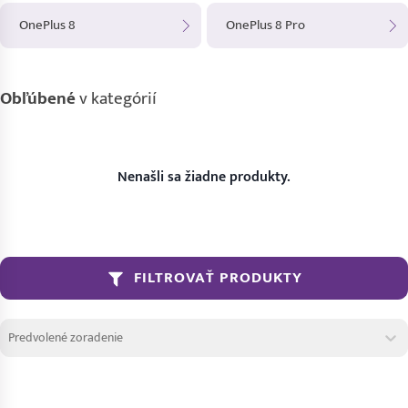
OnePlus 8
OnePlus 8 Pro
Obľúbené
v kategórií
Nenašli sa žiadne produkty.
FILTROVAŤ PRODUKTY
Zoradenie produktov
Sort content
Sort content