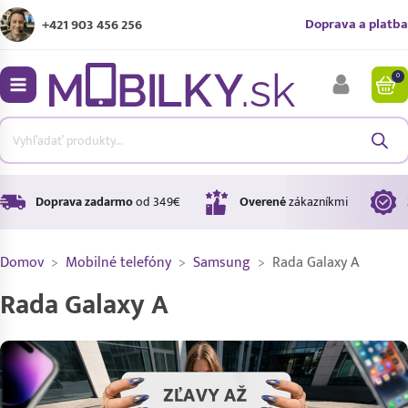
Doprava a platba
+421 903 456 256
0
bmenu
bmenu
bmenu
Doprava zadarmo
od 349€
Overené
zákazníkmi
Domov
>
Mobilné telefóny
>
Samsung
>
Rada Galaxy A
bmenu
Rada Galaxy A
bmenu