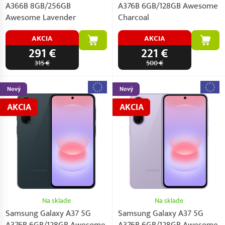
A366B 8GB/256GB
A376B 6GB/128GB Awesome
Awesome Lavender
Charcoal
AKCIA
AKCIA
291 €
221 €
315 €
500 €
Nový
Nový
AKCIA
AKCIA
Na sklade
Na sklade
Samsung Galaxy A37 5G
Samsung Galaxy A37 5G
A376B 6GB/128GB Awesome
A376B 6GB/128GB Awesome