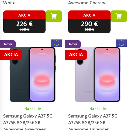
White
Awesome Charcoal
AKCIA
AKCIA
226 €
290 €
500 €
550 €
Nový
Nový
AKCIA
AKCIA
Na sklade
Na sklade
Samsung Galaxy A37 5G
Samsung Galaxy A37 5G
A376B 8GB/256GB
A376B 8GB/256GB
Awesome Graygreen
Awesome Lavender