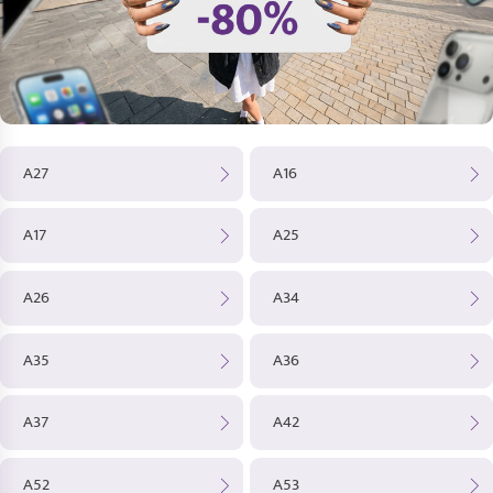
A27
A16
A17
A25
A26
A34
A35
A36
A37
A42
A52
A53