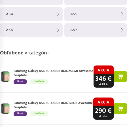
A54
A55
A56
A57
Obľúbené
v kategórií
AKCIA
Samsung Galaxy A56 5G A566B 8GB/256GB Awesome
Graphite
346 €
Nový
Na sklade
419 €
AKCIA
Samsung Galaxy A56 5G A566B 8GB/128GB Awesome
Graphite
290 €
Nový
Na sklade
419 €