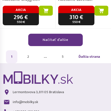
AKCIA
AKCIA
296 €
310 €
550 €
550 €
Načítať ďalšie
1
2
…
5
Ďalšia strana
Lermontovova 3, 811 05 Bratislava
info@mobilky.sk