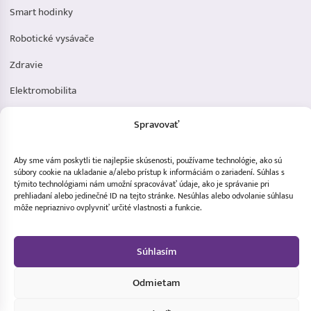
Smart hodinky
Robotické vysávače
Zdravie
Elektromobilita
Herná zóna
Spravovať
Dôležité odkazy
Aby sme vám poskytli tie najlepšie skúsenosti, používame technológie, ako sú
Obchodné podmienky
súbory cookie na ukladanie a/alebo prístup k informáciám o zariadení. Súhlas s
týmito technológiami nám umožní spracovávať údaje, ako je správanie pri
prehliadaní alebo jedinečné ID na tejto stránke. Nesúhlas alebo odvolanie súhlasu
Ochrana osobných údajov
môže nepriaznivo ovplyvniť určité vlastnosti a funkcie.
Doprava a platba
Reklamácia tovaru
Súhlasím
Odmietam
MDistribution s.r.o. - Všetky práva vyhradené ©2024