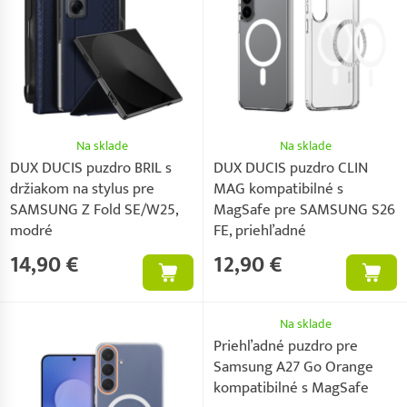
Na sklade
Na sklade
DUX DUCIS puzdro BRIL s
DUX DUCIS puzdro CLIN
držiakom na stylus pre
MAG kompatibilné s
SAMSUNG Z Fold SE/W25,
MagSafe pre SAMSUNG S26
modré
FE, priehľadné
14,90 €
12,90 €
Na sklade
Priehľadné puzdro pre
Samsung A27 Go Orange
kompatibilné s MagSafe