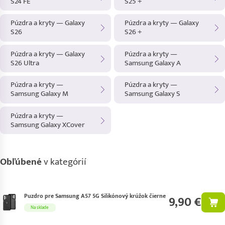
S24 FE
S25 +
Púzdra a kryty — Galaxy
Púzdra a kryty — Galaxy
S26
S26 +
Púzdra a kryty — Galaxy
Púzdra a kryty —
S26 Ultra
Samsung Galaxy A
Púzdra a kryty —
Púzdra a kryty —
Samsung Galaxy M
Samsung Galaxy S
Púzdra a kryty —
Samsung Galaxy XCover
Obľúbené
v kategórií
Puzdro pre Samsung A57 5G Silikónový krúžok čierne
9,90 €
Na sklade