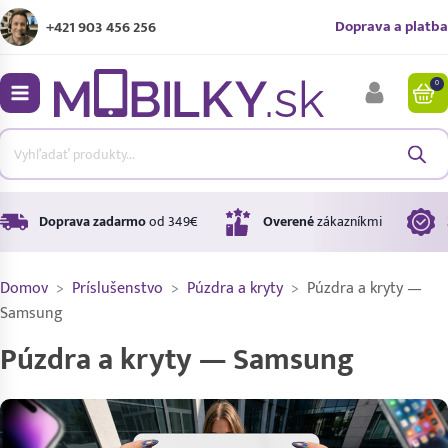
Doprava a platba
+421 903 456 256
0
bmenu
bmenu
bmenu
Doprava zadarmo
od 349€
Overené
zákazníkmi
Domov
>
Príslušenstvo
>
Púzdra a kryty
>
Púzdra a kryty —
bmenu
Samsung
Púzdra a kryty — Samsung
bmenu