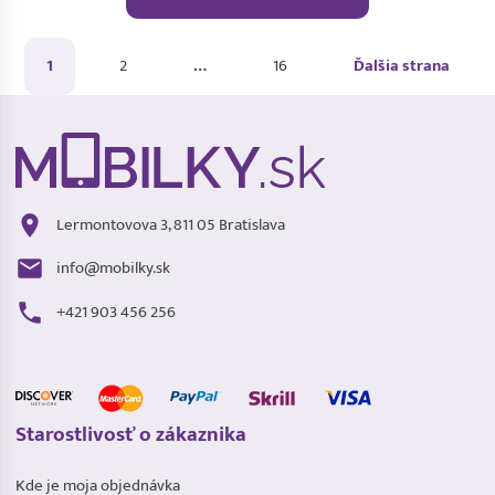
1
2
…
16
Ďalšia strana
Lermontovova 3, 811 05 Bratislava
info@mobilky.sk
+421 903 456 256
Starostlivosť o zákaznika
Kde je moja objednávka