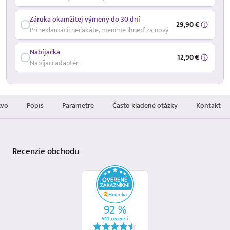
Záruka okamžitej výmeny do 30 dní
29,90 €
Pri reklamácii nečakáte, meníme ihneď za nový
Nabíjačka
12,90 €
Nabíjací adaptér
tvo
Popis
Parametre
Často kladené otázky
Kontakt
Recenzie
obchodu