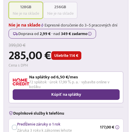
128GB
256GB
Nie je na sklade
Nie je na sklade
Nie je na sklade
Expresné doručenie do 3–5 pracovných dní
Doprava od
2,99 €
·
nad
349 € zadarmo
399,00 €
285,00 €
Ušetríte 114 €
Cena s DPH
Na splátky od 6,50 €/mes
72 splátok · úrok 17,99 % p. a. · vybavíte online v
košíku
Kúpiť na splátky
Doplnkové služby k telefónu
Predĺženie záruky o 1 rok
177,00 €
Záruka 3 roky k zákonnej lehote