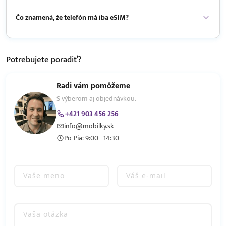
Čo znamená, že telefón má iba eSIM?
Potrebujete
poradiť?
Radi vám pomôžeme
S výberom aj objednávkou.
+421 903 456 256
info@mobilky.sk
Po-Pia: 9:00 - 14:30