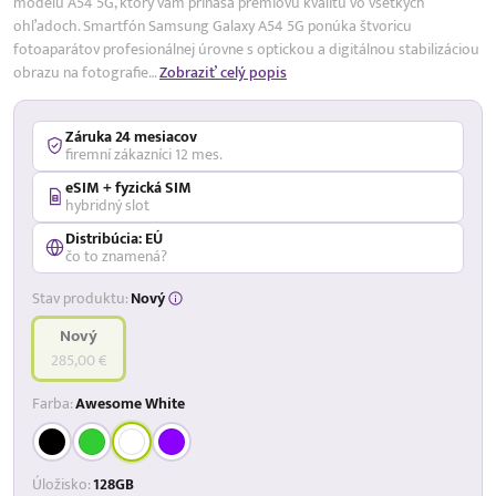
modelu A54 5G, ktorý vám prináša prémiovú kvalitu vo všetkých
17,99 %
p.a.
ohľadoch. Smartfón Samsung Galaxy A54 5G ponúka štvoricu
fotoaparátov profesionálnej úrovne s optickou a digitálnou stabilizáciou
obrazu na fotografie…
Zobraziť celý popis
Záruka 24 mesiacov
firemní zákazníci 12 mes.
eSIM + fyzická SIM
hybridný slot
Distribúcia: EÚ
čo to znamená?
Stav produktu:
Nový
Nový
285,00 €
Farba:
Awesome White
Úložisko:
128GB