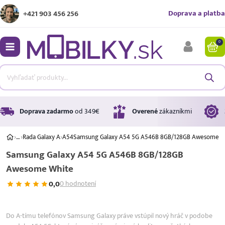
Doprava a platba
+421 903 456 256
0
bmenu
bmenu
bmenu
Doprava zadarmo
od 349€
Overené
zákazníkmi
›
…
›
Rada Galaxy A
›
A54
Samsung Galaxy A54 5G A546B 8GB/128GB Awesome W
Samsung Galaxy A54 5G A546B 8GB/128GB
bmenu
Awesome White
bmenu
0,0
0 hodnotení
A ↑
A
G
Do A-tímu telefónov Samsung Galaxy práve vstúpil nový hráč v podobe
Úrok