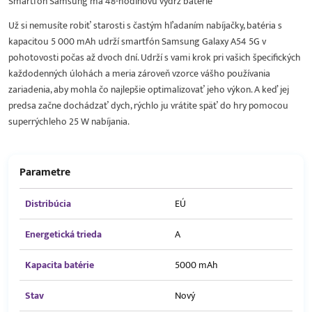
Smartfón Samsung má 48-hodinovú výdrž batérie
Už si nemusíte robiť starosti s častým hľadaním nabíjačky, batéria s
kapacitou 5 000 mAh udrží smartfón Samsung Galaxy A54 5G v
pohotovosti počas až dvoch dní. Udrží s vami krok pri vašich špecifických
každodenných úlohách a meria zároveň vzorce vášho používania
zariadenia, aby mohla čo najlepšie optimalizovať jeho výkon. A keď jej
predsa začne dochádzať dych, rýchlo ju vrátite späť do hry pomocou
superrýchleho 25 W nabíjania.
Parametre
Distribúcia
EÚ
Energetická trieda
A
Kapacita batérie
5000 mAh
Stav
Nový