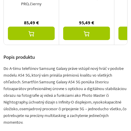
PRO, čierny
85,49
€
95,49
€
Popis
produktu
Do A-tímu telefónov Samsung Galaxy práve vstúpil nový hráč v podobe
modelu A54 5G, ktorý vám prináša prémiovú kvalitu vo všetkých
ohľadoch. Smartfón Samsung Galaxy A54 5G ponúka štvoricu
fotoaparátov profesionálnej úrovne s optickou a digitálnou stabilizáciou
obrazu na fotografie aj videá a funkciami ako Photo Master či
Nightography, úchvatný dizajn s Infinity-O displejom, vysokokapacitné
úložisko, osemjadrový procesor či pripojenie 5G – jednoducho všetko, čo
potrebujete na precízny multitasking a zachytenie jedinečných
momentov.