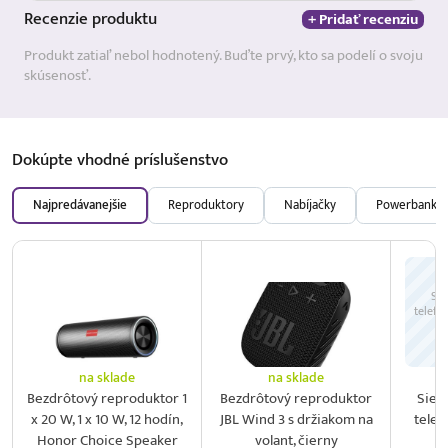
Recenzie
produktu
+ Pridať recenziu
Produkt zatiaľ nebol hodnotený. Buďte prvý, kto sa podelí o svoju
skúsenosť.
Dokúpte vhodné
príslušenstvo
Najpredávanejšie
Reproduktory
Nabíjačky
Powerbanky
Sie
telefó
na sklade
na sklade
Bezdrôtový reproduktor 1
Bezdrôtový reproduktor
Sieť
x 20 W, 1 x 10 W, 12 hodín,
JBL Wind 3 s držiakom na
telef
Honor Choice Speaker
volant, čierny
2