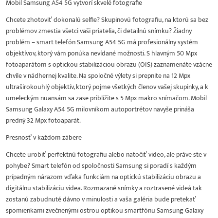
Mobil Samsung A54 5G vytvorí skvelé fotografie
Chcete zhotoviť dokonalú selfie? Skupinovú fotografiu, na ktorú sa bez
problémov zmestia všetci vaši priatelia, či detailnú snímku? Žiadny
problém – smart telefón Samsung A54 5G má profesionálny systém
objektívov, ktorý vám ponúka nevídané možnosti. S hlavným 50 Mpx
fotoaparátom s optickou stabilizáciou obrazu (OIS) zaznamenáte vzácne
chvíle v nádhernej kvalite. Na spoločné výlety si prepnite na 12 Mpx
ultraširokouhlý objektív, ktorý pojme všetkých členov vašej skupinky, a k
umeleckým nuansám sa zase priblížite s 5 Mpx makro snímačom. Mobil
Samsung Galaxy A54 5G milovníkom autoportrétov navyše prináša
predný 32 Mpx fotoaparát.
Presnosť v každom zábere
Chcete urobiť perfektnú fotografiu alebo natočiť video, ale práve ste v
pohybe? Smart telefón od spoločnosti Samsung si poradí s každým
prípadným nárazom vďaka funkciám na optickú stabilizáciu obrazu a
digitálnu stabilizáciu videa. Rozmazané snímky a roztrasené videá tak
zostanú zabudnuté dávno v minulosti a vaša galéria bude pretekať
spomienkami zvečnenými ostrou optikou smartfónu Samsung Galaxy