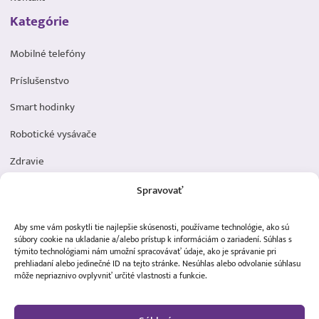
Kategórie
Mobilné telefóny
Príslušenstvo
Smart hodinky
Robotické vysávače
Zdravie
Elektromobilita
Spravovať
Herná zóna
Aby sme vám poskytli tie najlepšie skúsenosti, používame technológie, ako sú
Dôležité odkazy
súbory cookie na ukladanie a/alebo prístup k informáciám o zariadení. Súhlas s
týmito technológiami nám umožní spracovávať údaje, ako je správanie pri
prehliadaní alebo jedinečné ID na tejto stránke. Nesúhlas alebo odvolanie súhlasu
Obchodné podmienky
môže nepriaznivo ovplyvniť určité vlastnosti a funkcie.
Ochrana osobných údajov