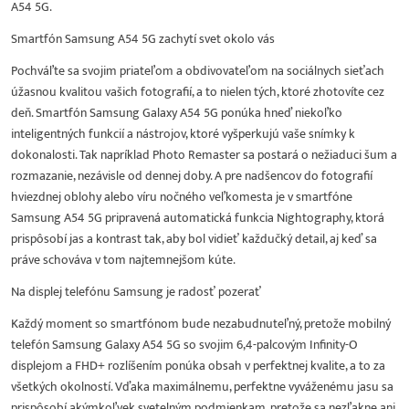
A54 5G.
Smartfón Samsung A54 5G zachytí svet okolo vás
Pochváľte sa svojim priateľom a obdivovateľom na sociálnych sieťach
úžasnou kvalitou vašich fotografií, a to nielen tých, ktoré zhotovíte cez
deň. Smartfón Samsung Galaxy A54 5G ponúka hneď niekoľko
inteligentných funkcií a nástrojov, ktoré vyšperkujú vaše snímky k
dokonalosti. Tak napríklad Photo Remaster sa postará o nežiaduci šum a
rozmazanie, nezávisle od dennej doby. A pre nadšencov do fotografií
hviezdnej oblohy alebo víru nočného veľkomesta je v smartfóne
Samsung A54 5G pripravená automatická funkcia Nightography, ktorá
prispôsobí jas a kontrast tak, aby bol vidieť každučký detail, aj keď sa
práve schováva v tom najtemnejšom kúte.
Na displej telefónu Samsung je radosť pozerať
Každý moment so smartfónom bude nezabudnuteľný, pretože mobilný
telefón Samsung Galaxy A54 5G so svojim 6,4-palcovým Infinity-O
displejom a FHD+ rozlíšením ponúka obsah v perfektnej kvalite, a to za
všetkých okolností. Vďaka maximálnemu, perfektne vyváženému jasu sa
prispôsobí akýmkoľvek svetelným podmienkam, pretože sa nezľakne ani