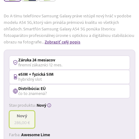
17,99 %
p.a.
Do A-tímu telefónov Samsung Galaxy práve vstúpil nový hráč v podobe
modelu A54 5G, ktorý vám prináša prémiovú kvalitu vo všetkých
ohľadoch. Smartfón Samsung Galaxy A54 5G ponúka štvoricu
fotoaparátov profesionálnej úrovne s optickou a digitálnou stabilizáciou
obrazu na fotografie…
Zobraziť celý popis
Záruka 24 mesiacov
firemní zákazníci 12 mes.
eSIM + fyzická SIM
hybridný slot
Distribúcia: EÚ
čo to znamená?
Stav produktu:
Nový
Nový
286,00 €
Farba:
Awesome Lime