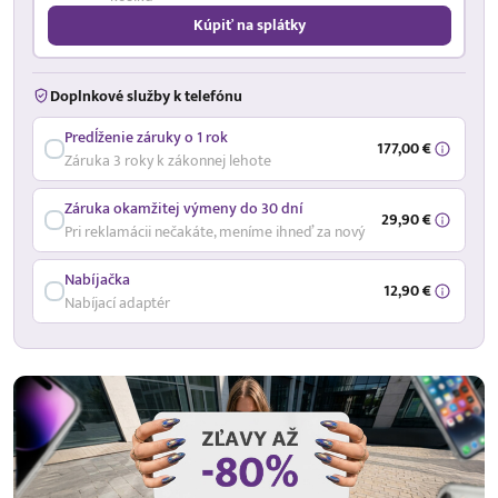
Kúpiť na splátky
Doplnkové služby k telefónu
Predĺženie záruky o 1 rok
177,00 €
Záruka 3 roky k zákonnej lehote
Záruka okamžitej výmeny do 30 dní
29,90 €
Pri reklamácii nečakáte, meníme ihneď za nový
Nabíjačka
12,90 €
Nabíjací adaptér