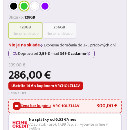
Úložisko:
128GB
128GB
256GB
Nie je na sklade
Nie je na sklade
Nie je na sklade
Expresné doručenie do 3–5 pracovných dní
Doprava od
2,99 €
·
nad
349 € zadarmo
399,00 €
286,00 €
Ušetríte 14 € s kupónom VRCHOLZLIAV
Cena s DPH
300,00 €
Cena bez kupónu
VRCHOLZLIAV
Na splátky od 6,52 €/mes
72 splátok · úrok 17,99 % p. a. · vybavíte online v
košíku