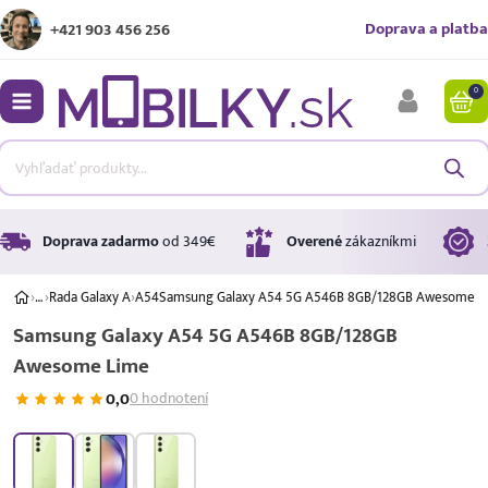
Doprava a platba
+421 903 456 256
0
bmenu
bmenu
bmenu
Doprava zadarmo
od 349€
Overené
zákazníkmi
›
…
›
Rada Galaxy A
›
A54
Samsung Galaxy A54 5G A546B 8GB/128GB Awesome L
Samsung Galaxy A54 5G A546B 8GB/128GB
bmenu
Awesome Lime
bmenu
0,0
0 hodnotení
A ↑
A
G
Úrok