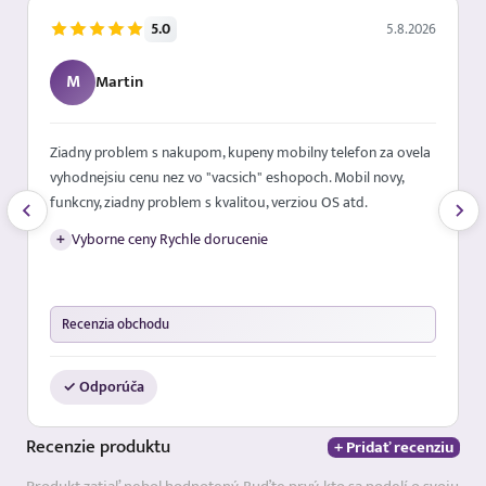
5.0
5.8.2026
M
Martin
Ziadny problem s nakupom, kupeny mobilny telefon za ovela
vyhodnejsiu cenu nez vo "vacsich" eshopoch. Mobil novy,
funkcny, ziadny problem s kvalitou, verziou OS atd.
+
Vyborne ceny Rychle dorucenie
Recenzia obchodu
✓ Odporúča
Recenzie
produktu
+ Pridať recenziu