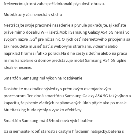
frekvenciou, ktorá zabezpečí dokonalú plynulosť obrazu.
Mobil, ktorý vás nenechá v štichu
Nestrácajte svoje pracovné nasadenie a plynule pokračujte, aj keď ste
práve mimo dosahu Wi-Fi sietí. Mobil Samsung Galaxy A54 5G nemá vo
svojom názve „5G“ pre nič za nič. O rýchlosť internetového pripojenia sa
tak nebudete musieť báť, s webovými stránkami, videami alebo
napríklad hrami si ľahko poradí. Na dlhé cesty s deťmi alebo na prácu
mimo kancelárie či domov predstavuje mobil Samsung A54 5G úplne
ideálne riešenie.
Smartfón Samsung má výkon na rozdávanie
Dosiahnite maximálne výsledky s prémiovým osemjadrovým
procesorom. Ten dodá smartfónu Samsung Galaxy A54 5G taký výkon a
kapacitu, že plnenie všetkých naplánovaných úloh pôjde ako po masle.
Multitasking bude rýchly a vysoko efektívny.
Smartfón Samsung má 48-hodinovú výdrž batérie
Už si nemusíte robiť starosti s častým hľadaním nabíjačky, batéria s