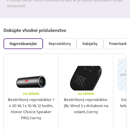
Produkt zatiaľ nebol hodnotený. Buďte prvý, kto sa podelí o svoju
skúsenosť.
Dokúpte vhodné
príslušenstvo
Najpredávanejšie
Reproduktory
Nabíjačky
Powerbanky
Sie
telefó
na sklade
na sklade
Bezdrôtový reproduktor 1
Bezdrôtový reproduktor
Sieť
x 20 W, 1 x 10 W, 12 hodín,
JBL Wind 3 s držiakom na
telef
Honor Choice Speaker
volant, čierny
2
PRO, čierny