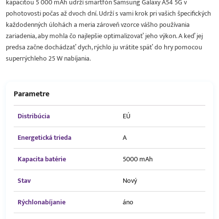
kapacitou 5 000 mAh udrží smartfón Samsung Galaxy A54 5G v
pohotovosti počas až dvoch dní. Udrží s vami krok pri vašich špecifických
každodenných úlohách a meria zároveň vzorce vášho používania
zariadenia, aby mohla čo najlepšie optimalizovať jeho výkon. A keď jej
predsa začne dochádzať dych, rýchlo ju vrátite späť do hry pomocou
superrýchleho 25 W nabíjania.
Parametre
Distribúcia
EÚ
Energetická trieda
A
Kapacita batérie
5000 mAh
Stav
Nový
Rýchlonabíjanie
áno