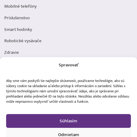
Mobilné telefóny
Príslušenstvo
Smart hodinky
Robotické vysávače
Zdravie
Elektromobilita
Spravovať
Herná zóna
Aby sme vám poskytli tie najlepšie skúsenosti, používame technológie, ako sú
Dôležité odkazy
súbory cookie na ukladanie a/alebo prístup k informáciám o zariadení. Súhlas s
týmito technológiami nám umožní spracovávať údaje, ako je správanie pri
prehliadaní alebo jedinečné ID na tejto stránke. Nesúhlas alebo odvolanie súhlasu
Obchodné podmienky
môže nepriaznivo ovplyvniť určité vlastnosti a funkcie.
Ochrana osobných údajov
Súhlasím
Doprava a platba
Reklamácia tovaru
Odmietam