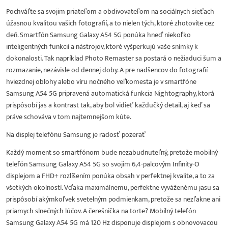
Pochváľte sa svojim priateľom a obdivovateľom na sociálnych sieťach
úžasnou kvalitou vašich fotografií, a to nielen tých, ktoré zhotovíte cez
deň. Smartfón Samsung Galaxy A54 5G ponúka hneď niekoľko
inteligentných funkcií a nástrojov, ktoré vyšperkujú vaše snímky k
dokonalosti. Tak napríklad Photo Remaster sa postará o nežiaduci šum a
rozmazanie, nezávisle od dennej doby. A pre nadšencov do fotografií
hviezdnej oblohy alebo víru nočného veľkomesta je v smartfóne
Samsung A54 5G pripravená automatická funkcia Nightography, ktorá
prispôsobí jas a kontrast tak, aby bol vidieť každučký detail, aj keď sa
práve schováva v tom najtemnejšom kúte.
Na displej telefónu Samsung je radosť pozerať
Každý moment so smartfónom bude nezabudnuteľný, pretože mobilný
telefón Samsung Galaxy A54 5G so svojim 6,4-palcovým Infinity-O
displejom a FHD+ rozlíšením ponúka obsah v perfektnej kvalite, a to za
všetkých okolností. Vďaka maximálnemu, perfektne vyváženému jasu sa
prispôsobí akýmkoľvek svetelným podmienkam, pretože sa nezľakne ani
priamych slnečných lúčov. A čerešnička na torte? Mobilný telefón
Samsung Galaxy A54 5G má 120 Hz disponuje displejom s obnovovacou