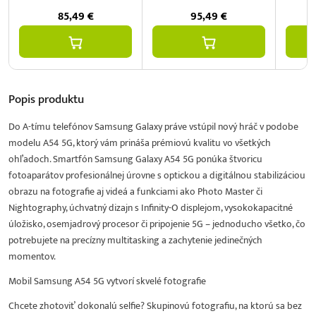
85,49
€
95,49
€
Popis
produktu
Do A-tímu telefónov Samsung Galaxy práve vstúpil nový hráč v podobe
modelu A54 5G, ktorý vám prináša prémiovú kvalitu vo všetkých
ohľadoch. Smartfón Samsung Galaxy A54 5G ponúka štvoricu
fotoaparátov profesionálnej úrovne s optickou a digitálnou stabilizáciou
obrazu na fotografie aj videá a funkciami ako Photo Master či
Nightography, úchvatný dizajn s Infinity-O displejom, vysokokapacitné
úložisko, osemjadrový procesor či pripojenie 5G – jednoducho všetko, čo
potrebujete na precízny multitasking a zachytenie jedinečných
momentov.
Mobil Samsung A54 5G vytvorí skvelé fotografie
Chcete zhotoviť dokonalú selfie? Skupinovú fotografiu, na ktorú sa bez