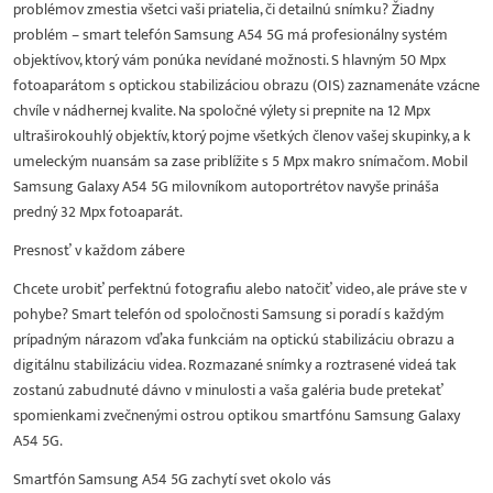
problémov zmestia všetci vaši priatelia, či detailnú snímku? Žiadny
problém – smart telefón Samsung A54 5G má profesionálny systém
objektívov, ktorý vám ponúka nevídané možnosti. S hlavným 50 Mpx
fotoaparátom s optickou stabilizáciou obrazu (OIS) zaznamenáte vzácne
chvíle v nádhernej kvalite. Na spoločné výlety si prepnite na 12 Mpx
ultraširokouhlý objektív, ktorý pojme všetkých členov vašej skupinky, a k
umeleckým nuansám sa zase priblížite s 5 Mpx makro snímačom. Mobil
Samsung Galaxy A54 5G milovníkom autoportrétov navyše prináša
predný 32 Mpx fotoaparát.
Presnosť v každom zábere
Chcete urobiť perfektnú fotografiu alebo natočiť video, ale práve ste v
pohybe? Smart telefón od spoločnosti Samsung si poradí s každým
prípadným nárazom vďaka funkciám na optickú stabilizáciu obrazu a
digitálnu stabilizáciu videa. Rozmazané snímky a roztrasené videá tak
zostanú zabudnuté dávno v minulosti a vaša galéria bude pretekať
spomienkami zvečnenými ostrou optikou smartfónu Samsung Galaxy
A54 5G.
Smartfón Samsung A54 5G zachytí svet okolo vás