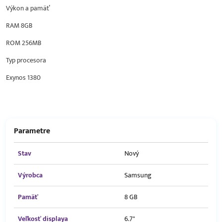
Výkon a pamäť
RAM 8GB
ROM 256MB
Typ procesora
Exynos 1380
Parametre
Stav
Nový
Výrobca
Samsung
Pamäť
8 GB
Veľkosť displaya
6.7"