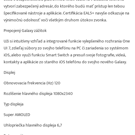
vytvorí zabezpečený adresár, do ktorého budú mať prístup len tebou
špecifikované nástroje a aplikácie. Certifikácia EAL5+ navyše odkazuje na
výnimočnú odolnosť voči všetkým druhom útokov zvonka.
Prepojený Galaxy zážitok
Uži si intuitívny vzhľad a integrované funkcie vylepšeného rozhrania One
UI 7, zdieľaj súbory zo svojho telefónu na PC či zariadenia so systémom
iOS, alebo využi funkciu Smart Switch a presuň svoje fotografie, videá,
kontakty a aplikácie zo starého iOS telefónu do svojho nového Galaxy.
Displej
Obnovovacia frekvencia (Hz) 120
Rozlíšenie hlavného displeja 1080x2340
Typ displeja
Super AMOLED
Uhlopriečka hlavného displeja 6,7