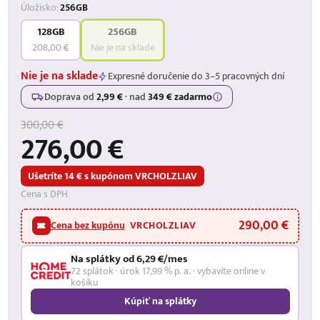
Úložisko:
256GB
128GB
256GB
208,00 €
Nie je na sklade
Nie je na sklade
Expresné doručenie do 3–5 pracovných dní
Doprava od
2,99 €
·
nad
349 € zadarmo
300,00 €
276,00 €
Ušetríte 14 € s kupónom VRCHOLZLIAV
Cena s DPH
290,00 €
Cena bez kupónu
VRCHOLZLIAV
Na splátky od 6,29 €/mes
72 splátok · úrok 17,99 % p. a. · vybavíte online v
košíku
Kúpiť na splátky