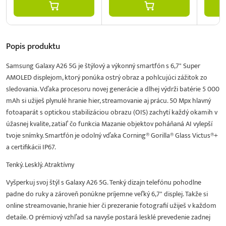
Popis
produktu
Samsung Galaxy A26 5G je štýlový a výkonný smartfón s 6,7" Super
AMOLED displejom, ktorý ponúka ostrý obraz a pohlcujúci zážitok zo
sledovania. Vďaka procesoru novej generácie a dlhej výdrži batérie 5 000
mAh si užiješ plynulé hranie hier, streamovanie aj prácu. 50 Mpx hlavný
fotoaparát s optickou stabilizáciou obrazu (OIS) zachytí každý okamih v
úžasnej kvalite, zatiaľ čo funkcia Mazanie objektov poháňaná AI vylepší
tvoje snímky. Smartfón je odolný vďaka Corning® Gorilla® Glass Victus®+
a certifikácii IP67.
Tenký. Lesklý. Atraktívny
Vyšperkuj svoj štýl s Galaxy A26 5G. Tenký dizajn telefónu pohodlne
padne do ruky a zároveň ponúkne príjemne veľký 6,7" displej. Takže si
online streamovanie, hranie hier či prezeranie fotografií užiješ v každom
detaile. O prémiový vzhľad sa navyše postará lesklé prevedenie zadnej