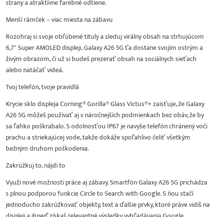
strany a atraktívne farebné odtiene.
Menší rámček – viac miesta na zábavu
Rozohraj si svoje obľúbené tituly a sleduj virálny obsah na strhujúcom
6,7" Super AMOLED displeji. Galaxy A26 5G ťa dostane svojím ostrým a
živým obrazom, či už si budeš prezerať obsah na sociálnych sieťach
alebo natáčať videá.
Tvoj telefón, tvoje pravidlá
Krycie sklo displeja Corning® Gorilla® Glass Victus®+ zaisťuje, že Galaxy
A26 5G môžeš používať aj v náročnejších podmienkach bez obáv, že by
sa ľahko poškrabalo. S odolnosťou IP67 je navyše telefón chránený voči
prachu a striekajúcej vode, takže dokáže spoľahlivo čeliť všetkým
bežným druhom poškodenia.
Zakrúžkuj to, nájdi to
Využi nové možnosti práce aj zábavy. Smartfón Galaxy A26 5G prichádza
s plnou podporou funkcie Circle to Search with Google. S ňou stačí
jednoducho zakrúžkovať objekty, text a ďalšie prvky, ktoré práve vidíš na
displeji a ihneď získaš relevantné výsledky vyhľadávania Google.