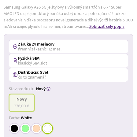
Samsung Galaxy A26 5G je štýlový a výkonný smartfón s 6,7" Super
AMOLED displejom, ktorý ponúka ostrý obraz a pohlcujúci zážitok zo
sledovania. Vďaka procesoru novej generácie a dlhej výdrži batérie 5 000
mAh si užiješ plynulé hranie hier, streamovanie…
Zobraziť celý popis
Záruka 24 mesiacov
firemní zákazníci 12 mes.
Fyzická SIM
klasický SIM slot
Distribúcia: Svet
čo to znamená?
Stav produktu:
Nový
Nový
276,00 €
Farba:
White