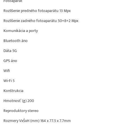
Fotoaparát
Rozlíšenie predného fotoaparátu 13 Mpx
Rozlíšenie zadného fotoaparátu 50+8+2 Mpx
Komunikácia a porty
Bluetooth áno
Dáta 5G
GPS áno
Wifi
Wi-Fi 5
Konštrukcia
Hmotnosť (g) 200
Reproduktory stereo
Rozmery VxŠxH (mm) 164 x 77.5 x 7.7mm