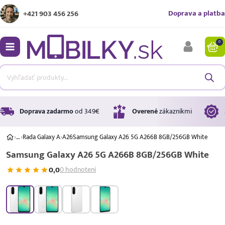
Doprava a platba
+421 903 456 256
0
bmenu
bmenu
bmenu
Doprava zadarmo
od 349€
Overené
zákazníkmi
›
…
›
Rada Galaxy A
›
A26
Samsung Galaxy A26 5G A266B 8GB/256GB White
Samsung Galaxy A26 5G A266B 8GB/256GB White
bmenu
0,0
0 hodnotení
bmenu
A ↑
A
G
Úrok
17,99 %
p.a.