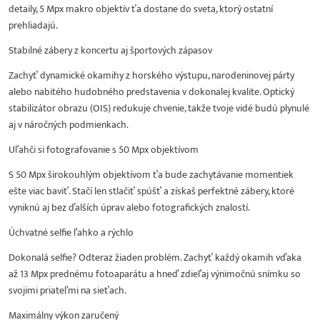
detaily, 5 Mpx makro objektív ťa dostane do sveta, ktorý ostatní
prehliadajú.
Stabilné zábery z koncertu aj športových zápasov
Zachyť dynamické okamihy z horského výstupu, narodeninovej párty
alebo nabitého hudobného predstavenia v dokonalej kvalite. Optický
stabilizátor obrazu (OIS) redukuje chvenie, takže tvoje vidé budú plynulé
aj v náročných podmienkach.
Uľahči si fotografovanie s 50 Mpx objektívom
S 50 Mpx širokouhlým objektívom ťa bude zachytávanie momentiek
ešte viac baviť. Stačí len stlačiť spúšť a získaš perfektné zábery, ktoré
vyniknú aj bez ďalších úprav alebo fotografických znalostí.
Úchvatné selfie ľahko a rýchlo
Dokonalá selfie? Odteraz žiaden problém. Zachyť každý okamih vďaka
až 13 Mpx prednému fotoaparátu a hneď zdieľaj výnimočnú snímku so
svojimi priateľmi na sieťach.
Maximálny výkon zaručený