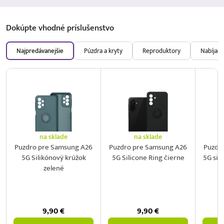
Dokúpte vhodné
príslušenstvo
Najpredávanejšie
Púzdra a kryty
Reproduktory
Nabíjačk
na sklade
na sklade
Puzdro pre Samsung A26
Puzdro pre Samsung A26
Puzdr
5G Silikónový krúžok
5G Silicone Ring čierne
5G sil
zelené
9,90
€
9,90
€