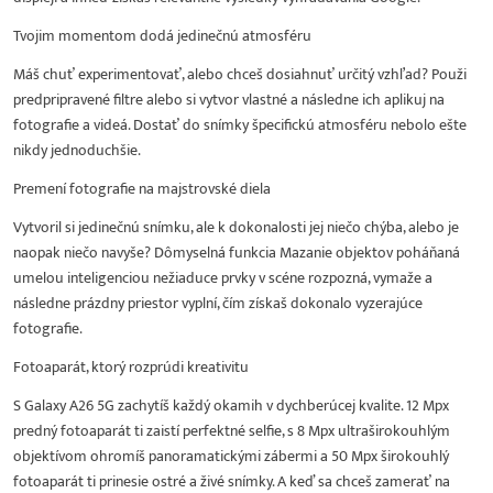
Tvojim momentom dodá jedinečnú atmosféru
Máš chuť experimentovať, alebo chceš dosiahnuť určitý vzhľad? Použi
predpripravené filtre alebo si vytvor vlastné a následne ich aplikuj na
fotografie a videá. Dostať do snímky špecifickú atmosféru nebolo ešte
nikdy jednoduchšie.
Premení fotografie na majstrovské diela
Vytvoril si jedinečnú snímku, ale k dokonalosti jej niečo chýba, alebo je
naopak niečo navyše? Dômyselná funkcia Mazanie objektov poháňaná
umelou inteligenciou nežiaduce prvky v scéne rozpozná, vymaže a
následne prázdny priestor vyplní, čím získaš dokonalo vyzerajúce
fotografie.
Fotoaparát, ktorý rozprúdi kreativitu
S Galaxy A26 5G zachytíš každý okamih v dychberúcej kvalite. 12 Mpx
predný fotoaparát ti zaistí perfektné selfie, s 8 Mpx ultraširokouhlým
objektívom ohromíš panoramatickými zábermi a 50 Mpx širokouhlý
fotoaparát ti prinesie ostré a živé snímky. A keď sa chceš zamerať na