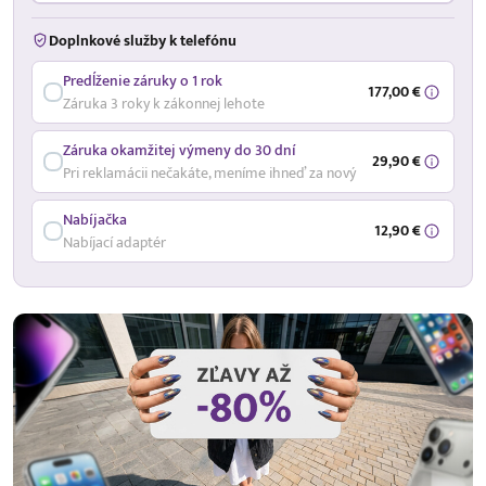
Doplnkové služby k telefónu
Predĺženie záruky o 1 rok
177,00 €
Záruka 3 roky k zákonnej lehote
Záruka okamžitej výmeny do 30 dní
29,90 €
Pri reklamácii nečakáte, meníme ihneď za nový
Nabíjačka
12,90 €
Nabíjací adaptér