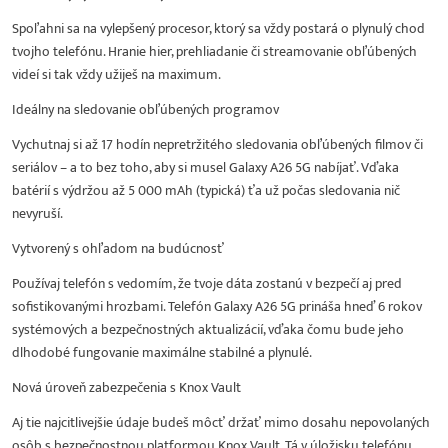
Spoľahni sa na vylepšený procesor, ktorý sa vždy postará o plynulý chod
tvojho telefónu. Hranie hier, prehliadanie či streamovanie obľúbených
videí si tak vždy užiješ na maximum.
Ideálny na sledovanie obľúbených programov
Vychutnaj si až 17 hodín nepretržitého sledovania obľúbených filmov či
seriálov – a to bez toho, aby si musel Galaxy A26 5G nabíjať. Vďaka
batérií s výdržou až 5 000 mAh (typická) ťa už počas sledovania nič
nevyruší.
Vytvorený s ohľadom na budúcnosť
Používaj telefón s vedomím, že tvoje dáta zostanú v bezpečí aj pred
sofistikovanými hrozbami. Telefón Galaxy A26 5G prináša hneď 6 rokov
systémových a bezpečnostných aktualizácií, vďaka čomu bude jeho
dlhodobé fungovanie maximálne stabilné a plynulé.
Nová úroveň zabezpečenia s Knox Vault
Aj tie najcitlivejšie údaje budeš môcť držať mimo dosahu nepovolaných
osôb s bezpečnostnou platformou Knox Vault. Tá v úložisku telefónu