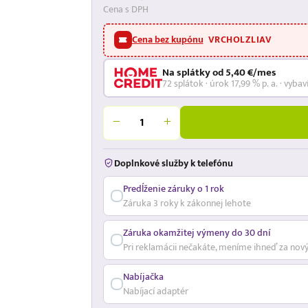
Cena s DPH
Cena bez kupónu
VRCHOLZLIAV
Na splátky od 5,40 €/mes
72 splátok · úrok 17,99 % p. a. · vybav
Doplnkové služby k telefónu
Predĺženie záruky o 1 rok
Záruka 3 roky k zákonnej lehote
Záruka okamžitej výmeny do 30 dní
Pri reklamácii nečakáte, meníme ihneď za nov
Nabíjačka
Nabíjací adaptér