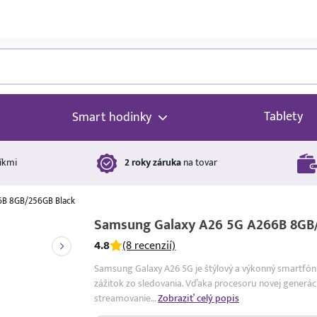
Tablety
Smart hodinky
íkmi
2 roky záruka
na tovar
6B 8GB/256GB Black
Samsung Galaxy A26 5G A266B 8GB
4.8
(8 recenzií)
Samsung Galaxy A26 5G je štýlový a výkonný smartfón 
zážitok zo sledovania. Vďaka procesoru novej generácie 
streamovanie…
Zobraziť celý popis