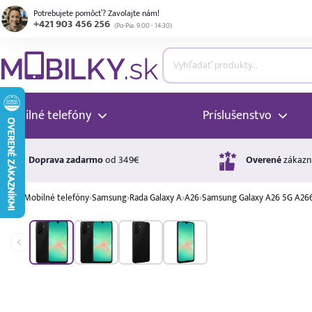
Potrebujete pomôcť? Zavolajte nám!
+421 903 456 256
(
Po-Pia: 9:00 - 14:30
)
ubmenu
ubmenu
Mobilné telefóny
Príslušenstvo
ubmenu
Doprava zadarmo
od 349€
Overené
zákazn
›
Mobilné telefóny
›
Samsung
›
Rada Galaxy A
›
A26
›
Samsung Galaxy A26 5G A26
ubmenu
A ↑
A
G
Úrok
ubmenu
17,99 %
p.a.