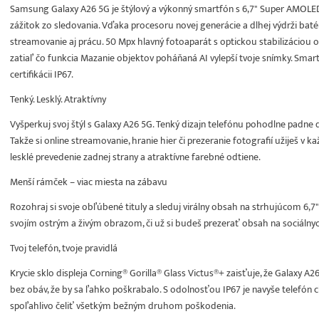
Samsung Galaxy A26 5G je štýlový a výkonný smartfón s 6,7" Super AMOLED
zážitok zo sledovania. Vďaka procesoru novej generácie a dlhej výdrži batér
streamovanie aj prácu. 50 Mpx hlavný fotoaparát s optickou stabilizáciou o
zatiaľ čo funkcia Mazanie objektov poháňaná AI vylepší tvoje snímky. Smar
certifikácii IP67.
Tenký. Lesklý. Atraktívny
Vyšperkuj svoj štýl s Galaxy A26 5G. Tenký dizajn telefónu pohodlne padne 
Takže si online streamovanie, hranie hier či prezeranie fotografií užiješ v
lesklé prevedenie zadnej strany a atraktívne farebné odtiene.
Menší rámček – viac miesta na zábavu
Rozohraj si svoje obľúbené tituly a sleduj virálny obsah na strhujúcom 6,
svojím ostrým a živým obrazom, či už si budeš prezerať obsah na sociálnyc
Tvoj telefón, tvoje pravidlá
Krycie sklo displeja Corning® Gorilla® Glass Victus®+ zaisťuje, že Galaxy 
bez obáv, že by sa ľahko poškrabalo. S odolnosťou IP67 je navyše telefón 
spoľahlivo čeliť všetkým bežným druhom poškodenia.