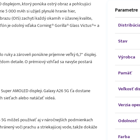
 displejom, ktorý ponúka ostrý obraz a pohlcujúci
Parametre
ie 5 000 mAh si užiješ plynulé hranie hier,
brazu (OIS) zachytí každý okamih v úžasnej kvalite,
Distribúci
tfón je odolný vďaka Corning® Gorilla® Glass Victus®+ a
Stav
do ruky a zároveň ponúkne príjemne veľký 6,7" displej.
Výrobca
 každom detaile. O prémiový vzhľad sa navyše postará
Pamäť
Veľkosť di
7" Super AMOLED displeji. Galaxy A26 5G ťa dostane
h sieťach alebo natáčať videá.
Verzia op
A26 5G môžeš používať aj v náročnejších podmienkach
Odolnosť
chránený voči prachu a striekajúcej vode, takže dokáže
Farba