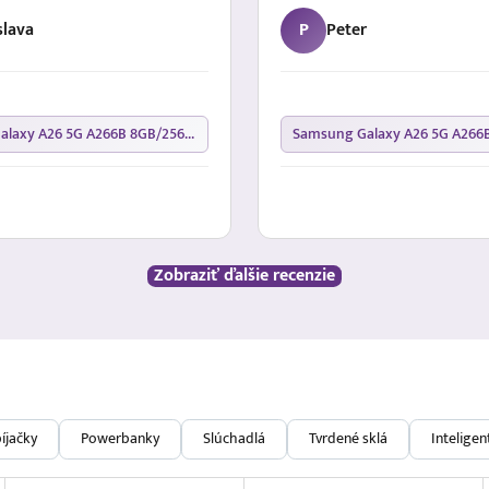
slava
P
Peter
Samsung Galaxy A26 5G A266B 8GB/256GB Black
Zobraziť ďalšie recenzie
íjačky
Powerbanky
Slúchadlá
Tvrdené sklá
Intelige