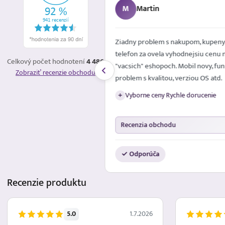
M
Martin
é mailom. Spokojna
Ziadny problem s nakupom, kupeny
telefon za ovela vyhodnejsiu cenu 
Celkový počet hodnotení
4 486
"vacsich" eshopoch. Mobil novy, fun
Zobraziť recenzie obchodu
problem s kvalitou, verziou OS atd.
Vyborne ceny Rychle dorucenie
+
Recenzia obchodu
✓ Odporúča
Recenzie
produktu
5.0
1.7.2026