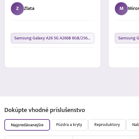
Z
Zlata
M
Miro
Samsung Galaxy A26 5G A266B 8GB/256GB Black
Dokúpte vhodné
príslušenstvo
Púzdra a kryty
Reproduktory
Nab
Najpredávanejšie