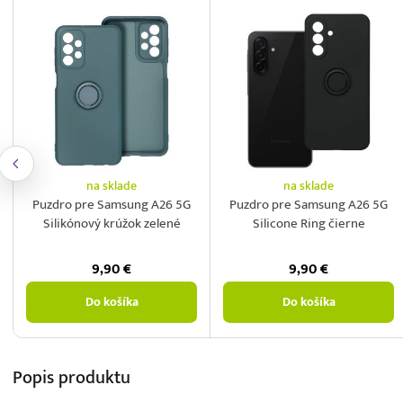
na sklade
na sklade
Puzdro pre Samsung A26 5G
Puzdro pre Samsung A26 5G
Silikónový krúžok zelené
Silicone Ring čierne
9,90
€
9,90
€
Do košíka
Do košíka
Popis
produktu