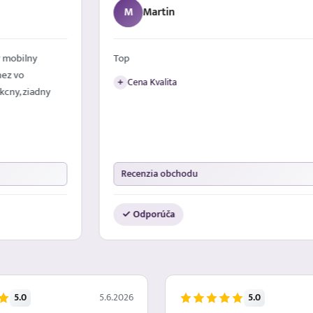
M
Martin
 mobilny
Top
nez vo
Cena Kvalita
+
kcny, ziadny
Recenzia obchodu
✓ Odporúča
5.0
5.0
5.6.2026