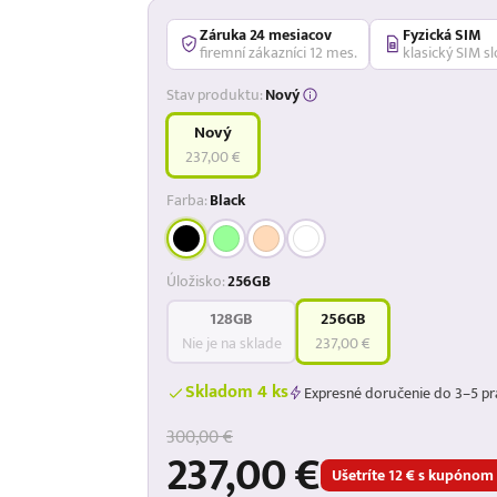
Záruka 24 mesiacov
Fyzická SIM
firemní zákazníci 12 mes.
klasický SIM sl
Stav produktu:
Nový
Nový
237,00 €
Farba:
Black
Úložisko:
256GB
128GB
256GB
Nie je na sklade
237,00 €
Skladom 4 ks
Expresné doručenie do 3–5 pr
300,00 €
237,00 €
Ušetríte 12 € s kupóno