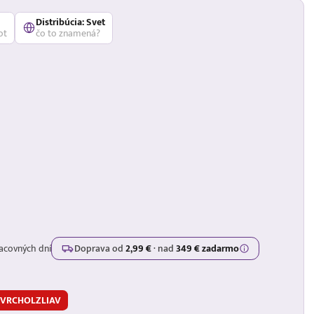
Distribúcia: Svet
ot
čo to znamená?
acovných dní
Doprava od
2,99 €
·
nad
349 € zadarmo
m VRCHOLZLIAV