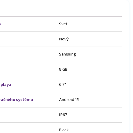
a
Svet
Nový
Samsung
8 GB
splaya
6.7"
eračného systému
Android 15
IP67
Black