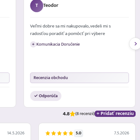
T
Teodor
Veľmi dobre sa mi nakupovalo, vedeli mi s
radosťou poradiť a pomôcť pri výbere
Komunikacia Doručenie
+
Recenzia obchodu
✓ Odporúča
4.8
+ Pridať recenziu
(8 recenzií)
5.0
14.5.2026
7.5.2026