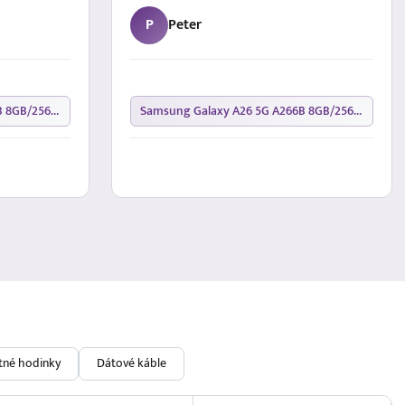
P
Peter
Samsung Galaxy A26 5G A266B 8GB/256GB Black
Samsung Galaxy A26 5G A266B 8GB/256GB Black
ntné hodinky
Dátové káble