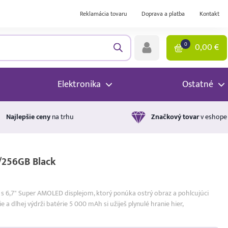
Reklamácia tovaru
Doprava a platba
Kontakt
0
0,00
€
Elektronika
Ostatné
Najlepšie ceny
na trhu
Značkový tovar
v eshope
/256GB Black
s 6,7" Super AMOLED displejom, ktorý ponúka ostrý obraz a pohlcujúci
a dlhej výdrži batérie 5 000 mAh si užiješ plynulé hranie hier,