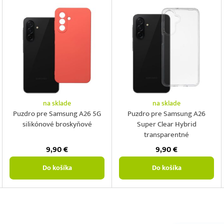
na sklade
na sklade
Puzdro pre Samsung A26 5G
Puzdro pre Samsung A26
silikónové broskyňové
Super Clear Hybrid
transparentné
9,90
€
9,90
€
Do košíka
Do košíka