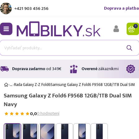
Doprava a platba
+421 903 456 256
0
bmenu
bmenu
bmenu
Doprava zadarmo
od 349€
Overené
zákazníkmi
›
…
›
Rada Galaxy Z
›
Z Fold6
Samsung Galaxy Z Fold6 F956B 12GB/1TB Dual SIM N
Samsung Galaxy Z Fold6 F956B 12GB/1TB Dual SIM
bmenu
Navy
bmenu
0,0
0 hodnotení
A ↑
A
G
Úrok