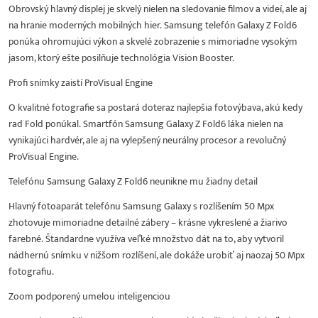
Obrovský hlavný displej je skvelý nielen na sledovanie filmov a videí, ale aj
na hranie moderných mobilných hier. Samsung telefón Galaxy Z Fold6
ponúka ohromujúci výkon a skvelé zobrazenie s mimoriadne vysokým
jasom, ktorý ešte posilňuje technológia Vision Booster.
Profi snímky zaistí ProVisual Engine
O kvalitné fotografie sa postará doteraz najlepšia fotovýbava, akú kedy
rad Fold ponúkal. Smartfón Samsung Galaxy Z Fold6 láka nielen na
vynikajúci hardvér, ale aj na vylepšený neurálny procesor a revolučný
ProVisual Engine.
Telefónu Samsung Galaxy Z Fold6 neunikne mu žiadny detail
Hlavný fotoaparát telefónu Samsung Galaxy s rozlíšením 50 Mpx
zhotovuje mimoriadne detailné zábery – krásne vykreslené a žiarivo
farebné. Štandardne využíva veľké množstvo dát na to, aby vytvoril
nádhernú snímku v nižšom rozlíšení, ale dokáže urobiť aj naozaj 50 Mpx
fotografiu.
Zoom podporený umelou inteligenciou