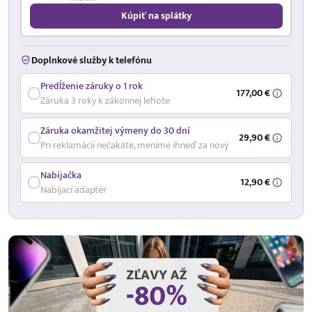
Kúpiť na splátky
Doplnkové služby k telefónu
Predĺženie záruky o 1 rok
177,00 €
Záruka 3 roky k zákonnej lehote
Záruka okamžitej výmeny do 30 dní
29,90 €
Pri reklamácii nečakáte, meníme ihneď za nový
Nabíjačka
12,90 €
Nabíjací adaptér