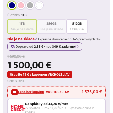
Úložisko:
1TB
1TB
256GB
512GB
Nie je na sklade
Nie je na sklade
1 139,00 €
Nie je na sklade
Expresné doručenie do 3–5 pracovných dní
Doprava od
2,99 €
·
nad
349 € zadarmo
1 690,00 €
1 500,00 €
Ušetríte 75 € s kupónom VRCHOLZLIAV
Cena s DPH
1 575,00 €
Cena bez kupónu
VRCHOLZLIAV
Na splátky od 34,20 €/mes
72 splátok · úrok 17,99 % p. a. · vybavíte online v
košíku