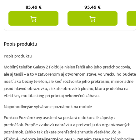
85,49
€
95,49
€
Popis
produktu
Popis produktu
Mobilný telefón Galaxy Z Fold6 je nielen ľahší ako jeho predchodcovia,
ale aj tenší – a to v zatvorenom aj otvorenom stave. Vo vrecku ho budete
nosiť ako bežný telefón, ale keď roztvoríte jeho prekrásnu, mimoriadne
jasnú hlavnú obrazovku, získate obrovskú plochu, ktorá je ideálna na
efektívny multitasking pri práci aj nekonečnú zábavu.
Najpohodlnejšie vytváranie poznámok na mobile
Funkcia Poznámkový asistent sa postará o dokonalé zápisky z
prednášok. Prepíše zvukovú nahrávku a pretvorí ju do organizovaných
poznámok. Ľahko tak získate prehľadné zhrnutie všetkého, čo je
kľúčové. Podpora inteligentného pera S Pen vám zase umožní pohodlne