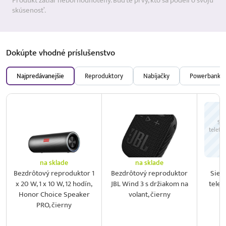
Produkt zatiaľ nebol hodnotený. Buďte prvý, kto sa podelí o svoju
skúsenosť.
Dokúpte vhodné
príslušenstvo
Najpredávanejšie
Reproduktory
Nabíjačky
Powerbanky
Sie
telefó
na sklade
na sklade
Bezdrôtový reproduktor 1
Bezdrôtový reproduktor
Sieť
x 20 W, 1 x 10 W, 12 hodín,
JBL Wind 3 s držiakom na
telef
Honor Choice Speaker
volant, čierny
2
PRO, čierny