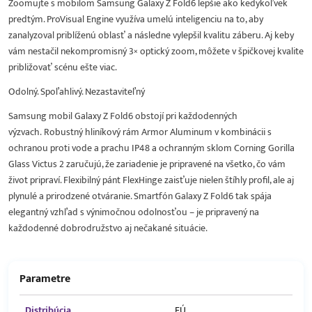
Zoomujte s mobilom Samsung Galaxy Z Fold6 lepšie ako kedykoľvek
predtým. ProVisual Engine využíva umelú inteligenciu na to, aby
zanalyzoval priblíženú oblasť a následne vylepšil kvalitu záberu. Aj keby
vám nestačil nekompromisný 3× optický zoom, môžete v špičkovej kvalite
približovať scénu ešte viac.
Odolný. Spoľahlivý. Nezastaviteľný
Samsung mobil Galaxy Z Fold6 obstojí pri každodenných
výzvach. Robustný hliníkový rám Armor Aluminum v kombinácii s
ochranou proti vode a prachu IP48 a ochranným sklom Corning Gorilla
Glass Victus 2 zaručujú, že zariadenie je pripravené na všetko, čo vám
život pripraví. Flexibilný pánt FlexHinge zaisťuje nielen štíhly profil, ale aj
plynulé a prirodzené otváranie. Smartfón Galaxy Z Fold6 tak spája
elegantný vzhľad s výnimočnou odolnosťou – je pripravený na
každodenné dobrodružstvo aj nečakané situácie.
Parametre
Distribúcia
EÚ