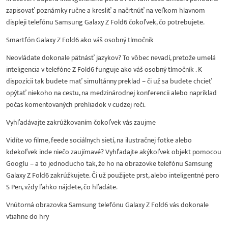
zapisovať poznámky ručne a kresliť a načrtnúť na veľkom hlavnom
displeji telefónu Samsung Galaxy Z Fold6 čokoľvek, čo potrebujete.
Smartfón Galaxy Z Fold6 ako váš osobný tlmočník
Neovládate dokonale pätnásť jazykov? To vôbec nevadí, pretože umelá
inteligencia v telefóne Z Fold6 funguje ako váš osobný tlmočník . K
dispozícii tak budete mať simultánny preklad – či už sa budete chcieť
opýtať niekoho na cestu, na medzinárodnej konferencii alebo napríklad
počas komentovaných prehliadok v cudzej reči.
Vyhľadávajte zakrúžkovaním čokoľvek vás zaujme
Vidíte vo filme, feede sociálnych sietí, na ilustračnej fotke alebo
kdekoľvek inde niečo zaujímavé? Vyhľadajte akýkoľvek objekt pomocou
Googlu – a to jednoducho tak, že ho na obrazovke telefónu Samsung
Galaxy Z Fold6 zakrúžkujete. Či už použijete prst, alebo inteligentné pero
S Pen, vždy ľahko nájdete, čo hľadáte.
Vnútorná obrazovka Samsung telefónu Galaxy Z Fold6 vás dokonale
vtiahne do hry