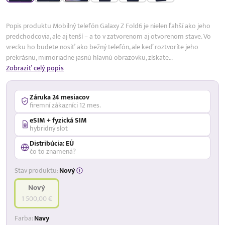
17,99 %
p.a.
Popis produktu Mobilný telefón Galaxy Z Fold6 je nielen ľahší ako jeho
predchodcovia, ale aj tenší – a to v zatvorenom aj otvorenom stave. Vo
vrecku ho budete nosiť ako bežný telefón, ale keď roztvoríte jeho
prekrásnu, mimoriadne jasnú hlavnú obrazovku, získate…
Zobraziť celý popis
Záruka 24 mesiacov
firemní zákazníci 12 mes.
eSIM + fyzická SIM
hybridný slot
Distribúcia: EÚ
čo to znamená?
Stav produktu:
Nový
Nový
1 500,00 €
Farba:
Navy