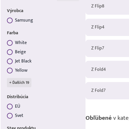
Z Flip8
Výrobca
Samsung
Z Flip4
Výrobca
Farba
White
Z Flip7
Farba
Beige
Jet Black
Z Fold4
Yellow
+ Ďalších 19
Z Fold7
Distribúcia
EÚ
Distribúcia
Svet
Obľúbené
v kate
Stav produktu