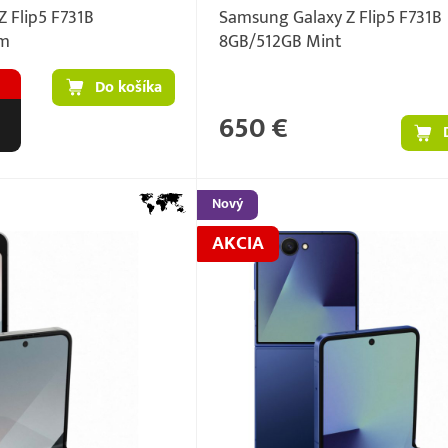
 Flip5 F731B
Samsung Galaxy Z Flip5 F731B
am
8GB/512GB Mint
Do košíka
650 €
Nový
AKCIA