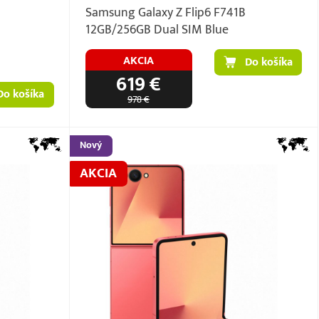
Samsung Galaxy Z Flip6 F741B
12GB/256GB Dual SIM Blue
AKCIA
Do košíka
619 €
Do košíka
978 €
Nový
AKCIA