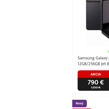
Samsung Galaxy Z
12GB/256GB Jet B
AKCIA
790 €
1,100 €
Nový