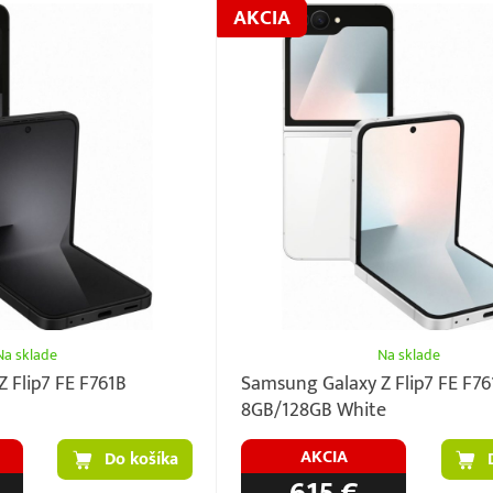
AKCIA
Na sklade
Na sklade
 Flip7 FE F761B
Samsung Galaxy Z Flip7 FE F76
8GB/128GB White
AKCIA
Do košíka