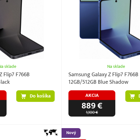
Na sklade
Na sklade
 Flip7 F766B
Samsung Galaxy Z Flip7 F766B
lack
12GB/512GB Blue Shadow
AKCIA
Do košíka
889 €
1,100 €
Nový