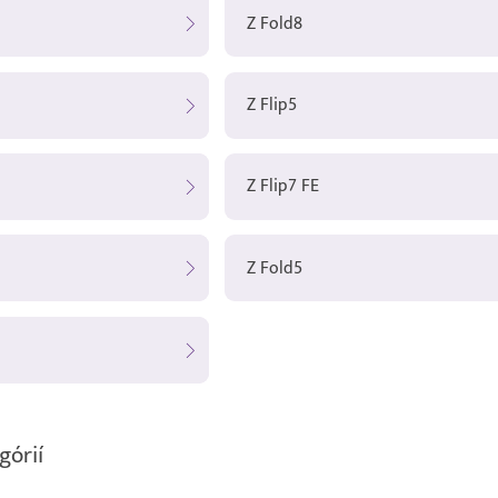
Z Fold8
Z Flip5
Z Flip7 FE
Z Fold5
górií