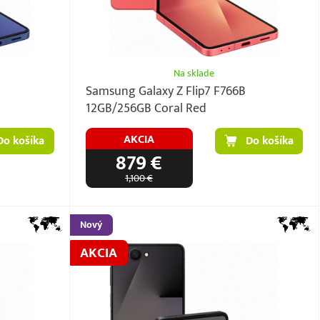
Na sklade
Samsung Galaxy Z Flip7 F766B
12GB/256GB Coral Red
AKCIA
Do košíka
Do košíka
879 €
1,100 €
Nový
AKCIA