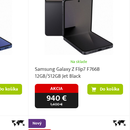
Na sklade
Samsung Galaxy Z Flip7 F766B
12GB/512GB Jet Black
AKCIA
Do košíka
Do košíka
940 €
1,400 €
Nový