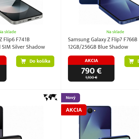
Na sklade
Na sklade
 Flip6 F741B
Samsung Galaxy Z Flip7 F766B
 SIM Silver Shadow
12GB/256GB Blue Shadow
AKCIA
Do košíka
790 €
1,100 €
Nový
AKCIA