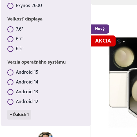
Typ procesora
Exynos 2600
Veľkosť displaya
Nový
7.6"
Veľkosť displaya
6.7"
AKCIA
6.5"
Verzia operačného systému
Android 15
Verzia operačného systému
Android 14
Android 13
Android 12
+ Ďalších 1