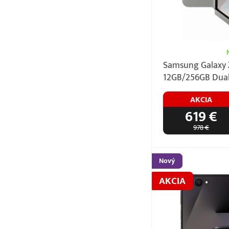
Samsung Galaxy Z
12GB/256GB Dual
AKCIA
619 €
978 €
Nový
AKCIA