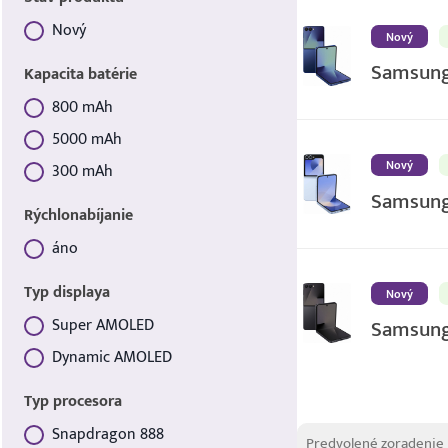
Nový
Nový
Stav produktu
Samsung
Kapacita batérie
800 mAh
Kapacita batérie
5000 mAh
Nový
300 mAh
Samsung 
Rýchlonabíjanie
áno
Rýchlonabíjanie
Typ displaya
Nový
Samsung 
Super AMOLED
Typ displaya
Dynamic AMOLED
Typ procesora
Zoradenie produk
Snapdragon 888
Sort content
Sort content