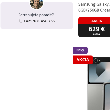
Samsung Galaxy Z
8GB/256GB Cre
Potrebujete poradiť?
AKCIA
+421 903 456 256
629 €
978 €
Nový
AKCIA