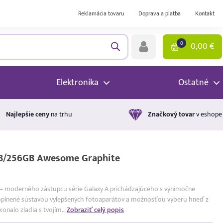
Reklamácia tovaru
Doprava a platba
Kontakt
0
0,00
€
Elektronika
Ostatné
Najlepšie ceny
na trhu
Značkový tovar
v eshope
B/256GB Awesome Graphite
 – moderného zástupcu série Galaxy A prichádzajúceho s výnimočne
doplnené sústavou vylepšených fotoaparátov a možnosťou výberu hneď z
onalo zladia s tvojím…
Zobraziť celý popis