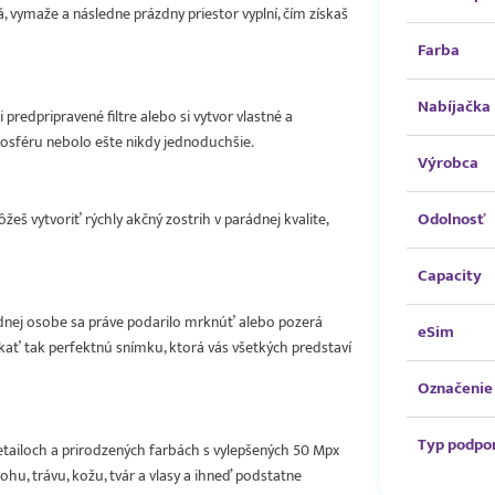
vymaže a následne prázdny priestor vyplní, čím získaš
Farba
Nabíjačka
edpripravené filtre alebo si vytvor vlastné a
tmosféru nebolo ešte nikdy jednoduchšie.
Výrobca
Odolnosť
žeš vytvoriť rýchly akčný zostrih v parádnej kvalite,
Capacity
 jednej osobe sa práve podarilo mrknúť alebo pozerá
eSim
skať tak perfektnú snímku, ktorá vás všetkých predstaví
Označenie 
Typ podpo
tailoch a prirodzených farbách s vylepšených 50 Mpx
hu, trávu, kožu, tvár a vlasy a ihneď podstatne