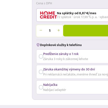
Cena s DPH
Na splátky od 8,87 €/mes
72 splátok · úrok 17,99 % p. a. · vybav
Doplnkové služby k telefónu
Predĺženie záruky o 1 rok
Záruka 3 roky k zákonnej lehote
Záruka okamžitej výmeny do 30 dní
Pri reklamácii nečakáte, meníme ihneď za nov
Nabíjačka
Nabíjací adaptér