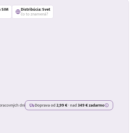
á SIM
Distribúcia: Svet
čo to znamená?
pracovných dní
Doprava od
2,99 €
·
nad
349 € zadarmo