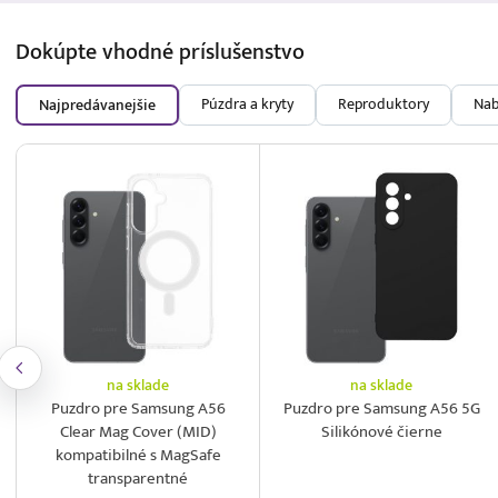
Dokúpte vhodné
príslušenstvo
Púzdra a kryty
Reproduktory
Nab
Najpredávanejšie
na sklade
na sklade
Puzdro pre Samsung A56
Puzdro pre Samsung A56 5G
Clear Mag Cover (MID)
Silikónové čierne
kompatibilné s MagSafe
transparentné