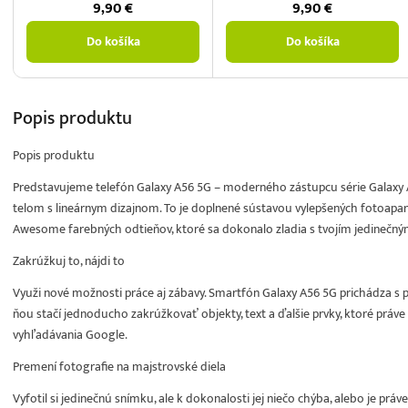
9,90
€
9,90
€
Do košíka
Do košíka
Popis
produktu
Popis produktu
Predstavujeme telefón Galaxy A56 5G – moderného zástupcu série Galaxy
telom s lineárnym dizajnom. To je doplnené sústavou vylepšených fotoap
Awesome farebných odtieňov, ktoré sa dokonalo zladia s tvojím jedinečný
Zakrúžkuj to, nájdi to
Využi nové možnosti práce aj zábavy. Smartfón Galaxy A56 5G prichádza s 
ňou stačí jednoducho zakrúžkovať objekty, text a ďalšie prvky, ktoré práve v
vyhľadávania Google.
Premení fotografie na majstrovské diela
Vyfotil si jedinečnú snímku, ale k dokonalosti jej niečo chýba, alebo je pr