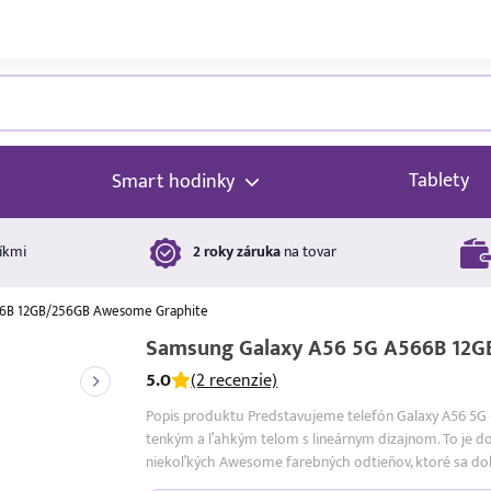
Tablety
Smart hodinky
íkmi
2 roky záruka
na tovar
66B 12GB/256GB Awesome Graphite
Samsung Galaxy A56 5G A566B 12G
5.0
(2 recenzie)
Popis produktu Predstavujeme telefón Galaxy A56 5G
tenkým a ľahkým telom s lineárnym dizajnom. To je 
niekoľkých Awesome farebných odtieňov, ktoré sa dok