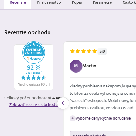
Recenzie
Príslušenstvo
Popis
Parametre
Často 
Recenzie
obchodu
5.0
5.8.2026
M
Martin
é mailom. Spokojna
Ziadny problem s nakupom, kupeny
telefon za ovela vyhodnejsiu cenu 
Celkový počet hodnotení
4 486
"vacsich" eshopoch. Mobil novy, fun
Zobraziť recenzie obchodu
problem s kvalitou, verziou OS atd.
Vyborne ceny Rychle dorucenie
+