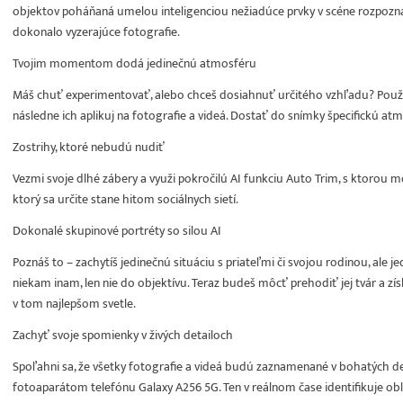
objektov poháňaná umelou inteligenciou nežiadúce prvky v scéne rozpozná, 
dokonalo vyzerajúce fotografie.
Tvojim momentom dodá jedinečnú atmosféru
Máš chuť experimentovať, alebo chceš dosiahnuť určitého vzhľadu? Použi pr
následne ich aplikuj na fotografie a videá. Dostať do snímky špecifickú a
Zostrihy, ktoré nebudú nudiť
Vezmi svoje dlhé zábery a využi pokročilú AI funkciu Auto Trim, s ktorou mô
ktorý sa určite stane hitom sociálnych sietí.
Dokonalé skupinové portréty so silou AI
Poznáš to – zachytíš jedinečnú situáciu s priateľmi či svojou rodinou, ale
niekam inam, len nie do objektívu. Teraz budeš môcť prehodiť jej tvár a zí
v tom najlepšom svetle.
Zachyť svoje spomienky v živých detailoch
Spoľahni sa, že všetky fotografie a videá budú zaznamenané v bohatých de
fotoaparátom telefónu Galaxy A256 5G. Ten v reálnom čase identifikuje oblo