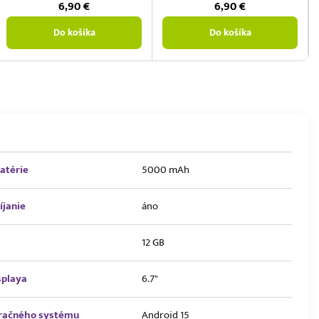
6,90
€
6,90
€
Do košíka
Do košíka
atérie
5000 mAh
íjanie
áno
12 GB
splaya
6.7"
eračného systému
Android 15