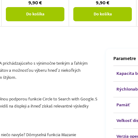
9,90
€
9,90
€
Do košíka
Do košíka
Parametre
 A prichádzajúceho s výnimočne tenkým a ľahkým
arátov a možnosťou výberu hneď z niekoľkých
Kapacita b
m štýlom.
Rýchlonab
plnou podporou funkcie Circle to Search with Google. S
Pamäť
idíš na displeji a ihneď získaš relevantné výsledky
Veľkosť di
áve niečo navyše? Dômyselná funkcia Mazanie
Verzia op