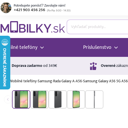
Potrebujete pomôcť? Zavolajte nám!
+421 903 456 256
(
Po-Pia: 9:00 - 14:30
)
ubmenu
ubmenu
Mobilné telefóny
Príslušenstvo
ubmenu
Doprava zadarmo
od 349€
Overené
zákazn
›
Mobilné telefóny
›
Samsung
›
Rada Galaxy A
›
A56
›
Samsung Galaxy A56 5G A5
ubmenu
A ↑
A
G
Úrok
ubmenu
17,99 %
p.a.