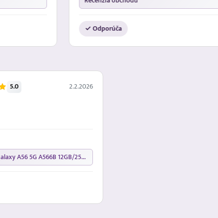
Recenzia obchodu
✓ Odporúča
5.0
2.2.2026
Samsung Galaxy A56 5G A566B 12GB/256GB Awesome Graphite