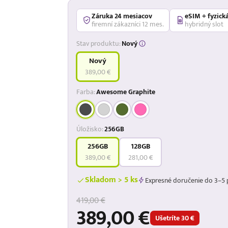
Záruka 24 mesiacov
eSIM + fyzick
firemní zákazníci 12 mes.
hybridný slot
Stav produktu:
Nový
Nový
389,00 €
Farba:
Awesome Graphite
Úložisko:
256GB
256GB
128GB
389,00 €
281,00 €
Skladom > 5 ks
Expresné doručenie do 3–5 
419,00 €
389,00 €
Ušetríte 30 €