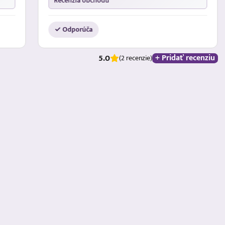
Recenzia obchodu
✓ Odporúča
5.0
+ Pridať recenziu
(2 recenzie)