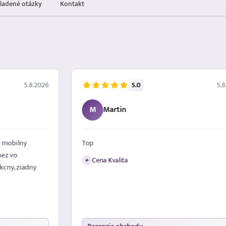
kladené otázky
Kontakt
5.0
5.8.2026
5.8
M
Martin
 mobilny
Top
nez vo
Cena Kvalita
+
kcny, ziadny