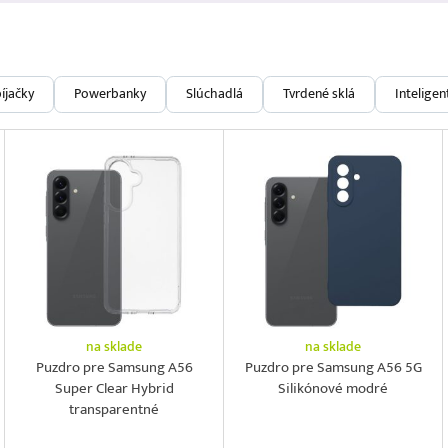
íjačky
Powerbanky
Slúchadlá
Tvrdené sklá
Intelige
na sklade
na sklade
Puzdro pre Samsung A56
Puzdro pre Samsung A56 5G
Super Clear Hybrid
Silikónové modré
transparentné