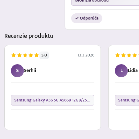
Recenzia obchodu
✓ Odporúča
Recenzie
produktu
5.0
13.3.2026
S
Serhii
L
Lidia
Samsung Galaxy A56 5G A566B 12GB/256GB Awesome Graphite