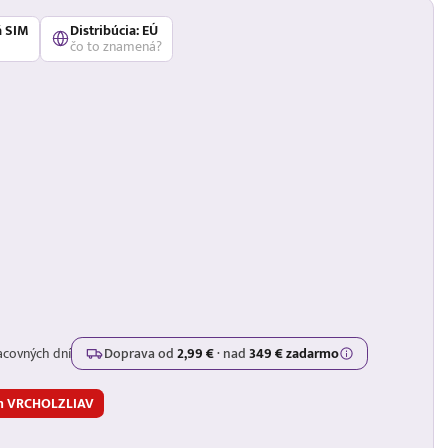
á SIM
Distribúcia: EÚ
čo to znamená?
acovných dní
Doprava od
2,99 €
·
nad
349 € zadarmo
om VRCHOLZLIAV