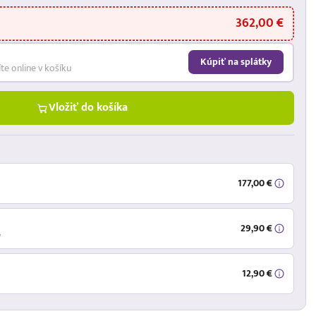
362,00 €
Kúpiť na splátky
íte online v košíku
Vložiť do košíka
177,00 €
29,90 €
ý
12,90 €