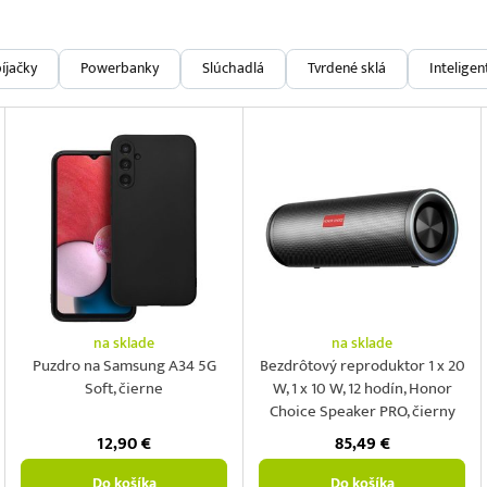
íjačky
Powerbanky
Slúchadlá
Tvrdené sklá
Intelige
na sklade
na sklade
Puzdro na Samsung A34 5G
Bezdrôtový reproduktor 1 x 20
Soft, čierne
W, 1 x 10 W, 12 hodín, Honor
Choice Speaker PRO, čierny
12,90
€
85,49
€
Do košíka
Do košíka