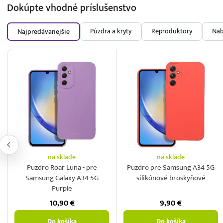
Dokúpte vhodné
príslušenstvo
Púzdra a kryty
Reproduktory
Nab
Najpredávanejšie
na sklade
na sklade
Puzdro Roar Luna - pre
Puzdro pre Samsung A34 5G
Samsung Galaxy A34 5G
silikónové broskyňové
Purple
10,90
€
9,90
€
Do košíka
Do košíka