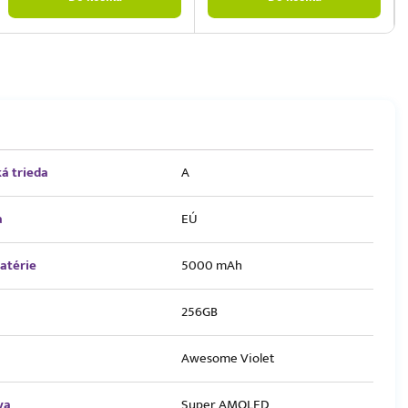
á trieda
A
a
EÚ
atérie
5000 mAh
256GB
Awesome Violet
ya
Super AMOLED