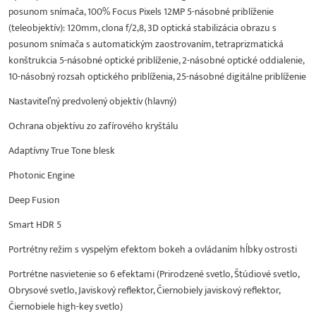
posunom snímača, 100% Focus Pixels 12MP 5-násobné priblíženie
(teleobjektív): 120mm, clona f/2,8, 3D optická stabilizácia obrazu s
posunom snímača s automatickým zaostrovaním, tetraprizmatická
konštrukcia 5-násobné optické priblíženie, 2-násobné optické oddialenie,
10-násobný rozsah optického priblíženia, 25-násobné digitálne priblíženie
Nastaviteľný predvolený objektív (hlavný)
Ochrana objektívu zo zafírového kryštálu
Adaptívny True Tone blesk
Photonic Engine
Deep Fusion
Smart HDR 5
Portrétny režim s vyspelým efektom bokeh a ovládaním hĺbky ostrosti
Portrétne nasvietenie so 6 efektami (Prirodzené svetlo, Štúdiové svetlo,
Obrysové svetlo, Javiskový reflektor, Čiernobiely javiskový reflektor,
Čiernobiele high-key svetlo)