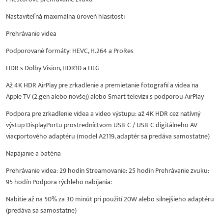
Nastaviteľná maximálna úroveň hlasitosti
Prehrávanie videa
Podporované formáty: HEVC, H.264 a ProRes
HDR s Dolby Vision, HDR10 a HLG
Až 4K HDR AirPlay pre zrkadlenie a premietanie fotografií a videa na
Apple TV (2.gen alebo novšej) alebo Smart televízii s podporou AirPlay
Podpora pre zrkadlenie videa a video výstupu: až 4K HDR cez natívný
výstup DisplayPortu prostredníctvom USB-C / USB-C digitálneho AV
viacportového adaptéru (model A2119, adaptér sa predáva samostatne)
Napájanie a batéria
Prehrávanie videa: 29 hodín Streamovanie: 25 hodín Prehrávanie zvuku:
95 hodín Podpora rýchleho nabíjania:
Nabitie až na 50% za 30 minút pri použití 20W alebo silnejšieho adaptéru
(predáva sa samostatne)