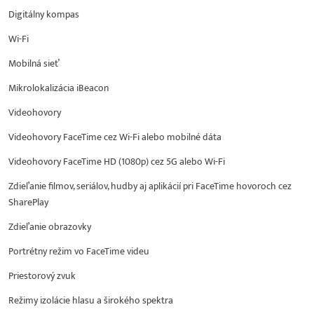
Digitálny kompas
Wi-Fi
Mobilná sieť
Mikrolokalizácia iBeacon
Videohovory
Videohovory FaceTime cez Wi-Fi alebo mobilné dáta
Videohovory FaceTime HD (1080p) cez 5G alebo Wi-Fi
Zdieľanie filmov, seriálov, hudby aj aplikácií pri FaceTime hovoroch cez
SharePlay
Zdieľanie obrazovky
Portrétny režim vo FaceTime videu
Priestorový zvuk
Režimy izolácie hlasu a širokého spektra