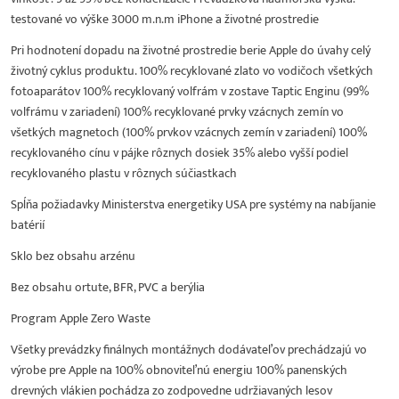
testované vo výške 3000 m.n.m iPhone a životné prostredie
Pri hodnotení dopadu na životné prostredie berie Apple do úvahy celý
životný cyklus produktu. 100% recyklované zlato vo vodičoch všetkých
fotoaparátov 100% recyklovaný volfrám v zostave Taptic Enginu (99%
volfrámu v zariadení) 100% recyklované prvky vzácnych zemín vo
všetkých magnetoch (100% prvkov vzácnych zemín v zariadení) 100%
recyklovaného cínu v pájke rôznych dosiek 35% alebo vyšší podiel
recyklovaného plastu v rôznych súčiastkach
Spĺňa požiadavky Ministerstva energetiky USA pre systémy na nabíjanie
batérií
Sklo bez obsahu arzénu
Bez obsahu ortute, BFR, PVC a berýlia
Program Apple Zero Waste
Všetky prevádzky finálnych montážnych dodávateľov prechádzajú vo
výrobe pre Apple na 100% obnoviteľnú energiu 100% panenských
drevných vlákien pochádza zo zodpovedne udržiavaných lesov