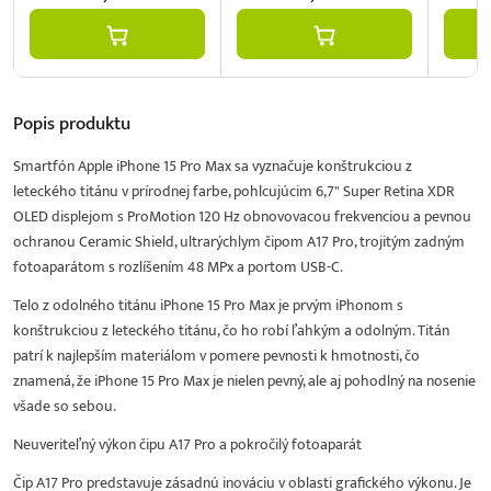
Popis
produktu
Smartfón Apple iPhone 15 Pro Max sa vyznačuje konštrukciou z
leteckého titánu v prírodnej farbe, pohlcujúcim 6,7" Super Retina XDR
OLED displejom s ProMotion 120 Hz obnovovacou frekvenciou a pevnou
ochranou Ceramic Shield, ultrarýchlym čipom A17 Pro, trojitým zadným
fotoaparátom s rozlíšením 48 MPx a portom USB-C.
Telo z odolného titánu iPhone 15 Pro Max je prvým iPhonom s
konštrukciou z leteckého titánu, čo ho robí ľahkým a odolným. Titán
patrí k najlepším materiálom v pomere pevnosti k hmotnosti, čo
znamená, že iPhone 15 Pro Max je nielen pevný, ale aj pohodlný na nosenie
všade so sebou.
Neuveriteľný výkon čipu A17 Pro a pokročilý fotoaparát
Čip A17 Pro predstavuje zásadnú inováciu v oblasti grafického výkonu. Je