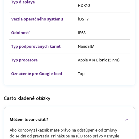
Typ displaya
HDR10
Verzia operačného systému
iOS 17
Odolnosť
IP68
Typ podporovaných kariet
NanoSIM
Typ procesora
Apple A14 Bionic (5 nm)
Označenie pre Google feed
Top
Často kladené
otázky
Môžem tovar vrátiť?
Ako koncový zákazník máte právo na odstúpenie od zmluvy
do 14 dní od prevzatia. Pri nákupe na IČO toto právo v zmysle