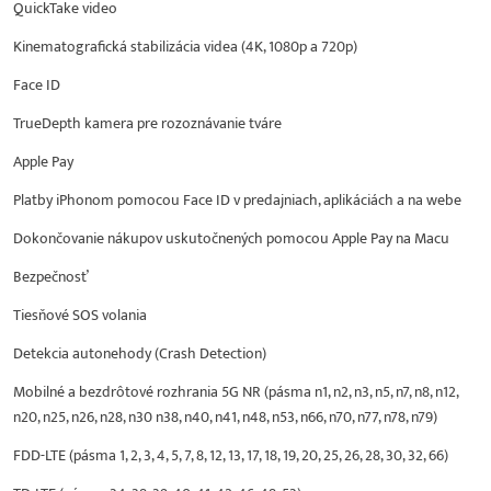
QuickTake video
Kinematografická stabilizácia videa (4K, 1080p a 720p)
Face ID
TrueDepth kamera pre rozoznávanie tváre
Apple Pay
Platby iPhonom pomocou Face ID v predajniach, aplikáciách a na webe
Dokončovanie nákupov uskutočnených pomocou Apple Pay na Macu
Bezpečnosť
Tiesňové SOS volania
Detekcia autonehody (Crash Detection)
Mobilné a bezdrôtové rozhrania 5G NR (pásma n1, n2, n3, n5, n7, n8, n12,
n20, n25, n26, n28, n30 n38, n40, n41, n48, n53, n66, n70, n77, n78, n79)
FDD-LTE (pásma 1, 2, 3, 4, 5, 7, 8, 12, 13, 17, 18, 19, 20, 25, 26, 28, 30, 32, 66)