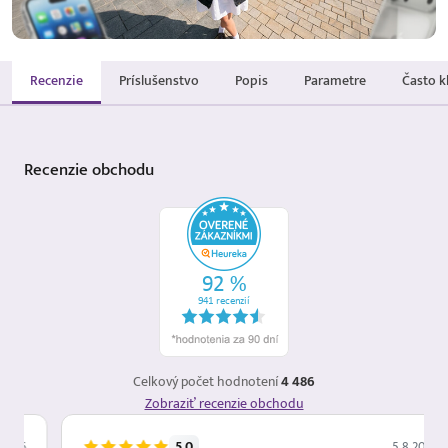
Recenzie
Príslušenstvo
Popis
Parametre
Často k
Recenzie
obchodu
Celkový počet hodnotení
4 486
Zobraziť recenzie obchodu
5.0
5.8.2026