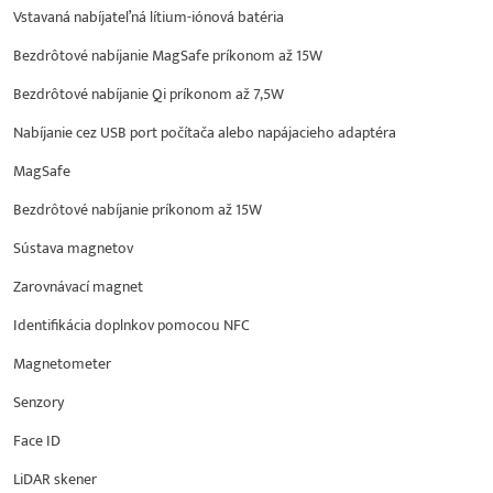
Vstavaná nabíjateľná lítium-iónová batéria
Bezdrôtové nabíjanie MagSafe príkonom až 15W
Bezdrôtové nabíjanie Qi príkonom až 7,5W
Nabíjanie cez USB port počítača alebo napájacieho adaptéra
MagSafe
Bezdrôtové nabíjanie príkonom až 15W
Sústava magnetov
Zarovnávací magnet
Identifikácia doplnkov pomocou NFC
Magnetometer
Senzory
Face ID
LiDAR skener