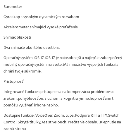
Barometer
Gyroskop s vysokým dynamickým rozsahom
Akcelerometer snímajúci vysoké preťaženie
Snímač blízkosti
Dva snímače okolitého osvetlenia
Operačný systém iOS 17 iOS 17 je najosobnejší a najlepšie zabezpečený
mobilný operačný systém na svete. Má množstvo vyspelých funkcií a
chráni tvoje súkromie.
Prístupnosť
Integrované funkcie sprístupnenia na kompenzáciu problémov so
zrakom, pohyblivosťou, sluchom a kognitívnymi schopnosťami ti
pomôžu využívať iPhone naplno.
Dostupné funkcie: VoiceOver, Zoom, Lupa, Podpora RTT a TTY, Switch
Control, Skryté titulky, AssistiveTouch, Prečítanie obsahu, Klepnutie na
zadnú stranu