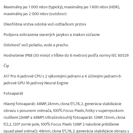
Maximálny jas 1 000 nitov (typický), maximálny jas 1 600 nitov (HDR),
maximálny jas 2 000 nitov (outdoor)
Oleofóbna vrstva odolná voči odtlačkom prstov
Podpora zobrazenia viacerých jazykov a znakov súčasne
Odolnosť voči poliatiu, vode a prachu
Hodnotenie IP68 (30 minút v hĺbke do 6 metrov) podľa normy IEC 60529
Čip
A17 Pro 6-jadrové CPU s 2 výkonnými jadrami a 4 účinnými jadrami 6-
jadrové GPU 16-jadrový Neural Engine
Fotoaparát
Hlavný fotoaparát: 48MP, 24mm, clona f/1,78, 2. generácia stabilizácie
obrazu s posunom snímača, 100% Focus Pixels, fotky v supervysokom
rozlíšení (24MP a 48MP) Ultraširokouhlý fotoaparát: 12MP, 13mm, clona
f/2,2, 120° zorné pole, 100% Focus Pixels 12MP 2-násobné priblíženie
(quad-pixel snímač): 48mm, clona f/1,78, 2. generácia stabilizácie obrazu s