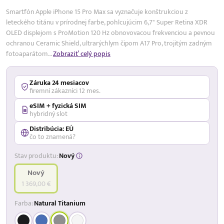
Smartfón Apple iPhone 15 Pro Max sa vyznačuje konštrukciou z
leteckého titánu v prírodnej farbe, pohlcujúcim 6,7" Super Retina XDR
OLED displejom s ProMotion 120 Hz obnovovacou frekvenciou a pevnou
ochranou Ceramic Shield, ultrarýchlym čipom A17 Pro, trojitým zadným
fotoaparátom…
Zobraziť celý popis
Záruka 24 mesiacov
firemní zákazníci 12 mes.
eSIM + fyzická SIM
hybridný slot
Distribúcia: EÚ
čo to znamená?
Stav produktu:
Nový
Nový
1 369,00 €
Farba:
Natural Titanium