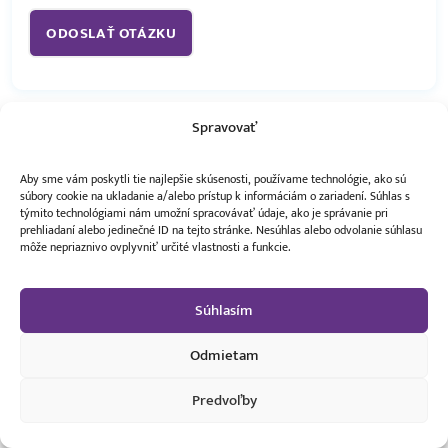
Spravovať
Aby sme vám poskytli tie najlepšie skúsenosti, používame technológie, ako sú
súbory cookie na ukladanie a/alebo prístup k informáciám o zariadení. Súhlas s
týmito technológiami nám umožní spracovávať údaje, ako je správanie pri
prehliadaní alebo jedinečné ID na tejto stránke. Nesúhlas alebo odvolanie súhlasu
môže nepriaznivo ovplyvniť určité vlastnosti a funkcie.
Lermontovova 3, 811 05 Bratislava
Súhlasím
info@mobilky.sk
Odmietam
+421 903 456 256
Predvoľby
2 490,00 €
Vložiť do košíka
1 369,00 €