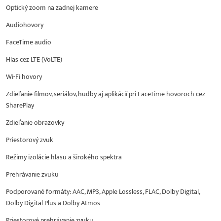
Optický zoom na zadnej kamere
Audiohovory
FaceTime audio
Hlas cez LTE (VoLTE)
Wi-Fi hovory
Zdieľanie filmov, seriálov, hudby aj aplikácií pri FaceTime hovoroch cez
SharePlay
Zdieľanie obrazovky
Priestorový zvuk
Režimy izolácie hlasu a širokého spektra
Prehrávanie zvuku
Podporované formáty: AAC, MP3, Apple Lossless, FLAC, Dolby Digital,
Dolby Digital Plus a Dolby Atmos
Priestorové prehrávanie zvuku