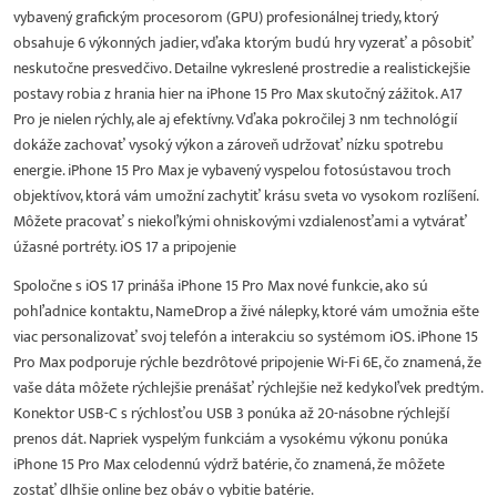
vybavený grafickým procesorom (GPU) profesionálnej triedy, ktorý
obsahuje 6 výkonných jadier, vďaka ktorým budú hry vyzerať a pôsobiť
neskutočne presvedčivo. Detailne vykreslené prostredie a realistickejšie
postavy robia z hrania hier na iPhone 15 Pro Max skutočný zážitok. A17
Pro je nielen rýchly, ale aj efektívny. Vďaka pokročilej 3 nm technológií
dokáže zachovať vysoký výkon a zároveň udržovať nízku spotrebu
energie. iPhone 15 Pro Max je vybavený vyspelou fotosústavou troch
objektívov, ktorá vám umožní zachytiť krásu sveta vo vysokom rozlíšení.
Môžete pracovať s niekoľkými ohniskovými vzdialenosťami a vytvárať
úžasné portréty. iOS 17 a pripojenie
Spoločne s iOS 17 prináša iPhone 15 Pro Max nové funkcie, ako sú
pohľadnice kontaktu, NameDrop a živé nálepky, ktoré vám umožnia ešte
viac personalizovať svoj telefón a interakciu so systémom iOS. iPhone 15
Pro Max podporuje rýchle bezdrôtové pripojenie Wi-Fi 6E, čo znamená, že
vaše dáta môžete rýchlejšie prenášať rýchlejšie než kedykoľvek predtým.
Konektor USB-C s rýchlosťou USB 3 ponúka až 20-násobne rýchlejší
prenos dát. Napriek vyspelým funkciám a vysokému výkonu ponúka
iPhone 15 Pro Max celodennú výdrž batérie, čo znamená, že môžete
zostať dlhšie online bez obáv o vybitie batérie.