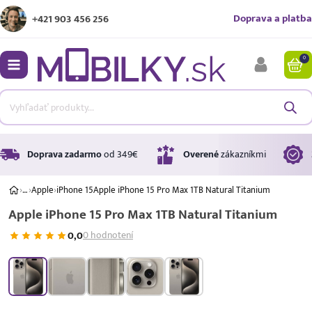
Doprava a platba
+421 903 456 256
0
bmenu
bmenu
bmenu
Doprava zadarmo
od 349€
Overené
zákazníkmi
›
…
›
Apple
›
iPhone 15
Apple iPhone 15 Pro Max 1TB Natural Titanium
Apple iPhone 15 Pro Max 1TB Natural Titanium
bmenu
0,0
0 hodnotení
bmenu
A ↑
A
G
Úrok
17,99 %
p.a.