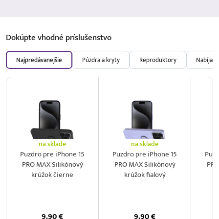
Dokúpte vhodné
príslušenstvo
Najpredávanejšie
Púzdra a kryty
Reproduktory
Nabíjačk
na sklade
na sklade
Puzdro pre iPhone 15
Puzdro pre iPhone 15
Puzd
PRO MAX Silikónový
PRO MAX Silikónový
PRO
krúžok čierne
krúžok fialový
9,90
€
9,90
€