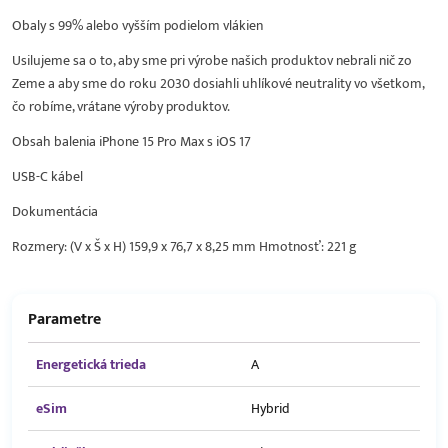
Obaly s 99% alebo vyšším podielom vlákien
Usilujeme sa o to, aby sme pri výrobe našich produktov nebrali nič zo
Zeme a aby sme do roku 2030 dosiahli uhlíkové neutrality vo všetkom,
čo robíme, vrátane výroby produktov.
Obsah balenia iPhone 15 Pro Max s iOS 17
USB-C kábel
Dokumentácia
Rozmery: (V x Š x H) 159,9 x 76,7 x 8,25 mm Hmotnosť: 221 g
Parametre
Energetická trieda
A
eSim
Hybrid