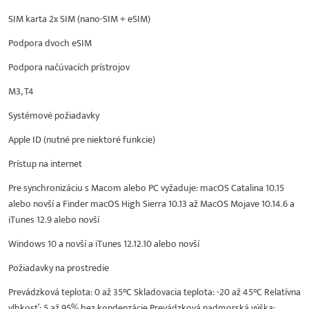
SIM karta 2x SIM (nano-SIM + eSIM)
Podpora dvoch eSIM
Podpora načúvacích prístrojov
M3, T4
Systémové požiadavky
Apple ID (nutné pre niektoré funkcie)
Prístup na internet
Pre synchronizáciu s Macom alebo PC vyžaduje: macOS Catalina 10.15
alebo novší a Finder macOS High Sierra 10.13 až MacOS Mojave 10.14.6 a
iTunes 12.9 alebo novší
Windows 10 a novší a iTunes 12.12.10 alebo novší
Požiadavky na prostredie
Prevádzková teplota: 0 až 35°C Skladovacia teplota: -20 až 45°C Relatívna
vlhkosť: 5 až 95% bez kondenzácie Prevádzková nadmorská výška: