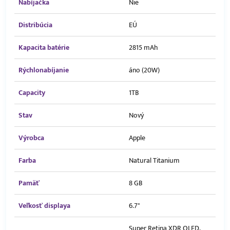
Nabíjačka
Nie
Distribúcia
EÚ
Kapacita batérie
2815 mAh
Rýchlonabíjanie
áno (20W)
Capacity
1TB
Stav
Nový
Výrobca
Apple
Farba
Natural Titanium
Pamäť
8 GB
Veľkosť displaya
6.7"
Super Retina XDR OLED,