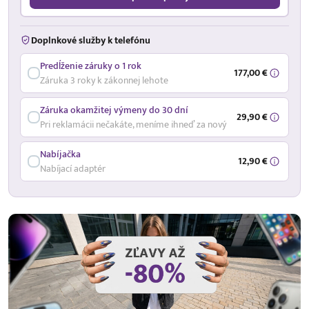
Doplnkové služby k telefónu
Predĺženie záruky o 1 rok
177,00 €
Záruka 3 roky k zákonnej lehote
Záruka okamžitej výmeny do 30 dní
29,90 €
Pri reklamácii nečakáte, meníme ihneď za nový
Nabíjačka
12,90 €
Nabíjací adaptér