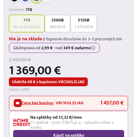
Úložisko:
1TB
1TB
256GB
512GB
Nie je na sklade
969,00 €
1 270,00 €
Nie je na sklade
Expresné doručenie do 3–5 pracovných dní
Doprava od
2,99 €
·
nad
349 € zadarmo
2 490,00 €
1 369,00 €
Ušetríte 68 € s kupónom VRCHOLZLIAV
Cena s DPH
1 437,00 €
Cena bez kupónu
VRCHOLZLIAV
Na splátky od 31,22 €/mes
72 splátok · úrok 17,99 % p. a. · vybavíte online v
košíku
Kúpiť na splátky