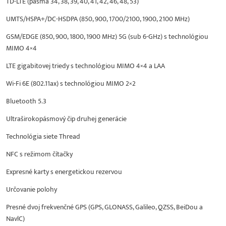
TD-LTE (pásma 34, 38, 39, 40, 41, 42, 46, 48, 53)
UMTS/HSPA+/DC-HSDPA (850, 900, 1700/2100, 1900, 2100 MHz)
GSM/EDGE (850, 900, 1800, 1900 MHz) 5G (sub 6-GHz) s technológiou
MIMO 4×4
LTE gigabitovej triedy s technológiou MIMO 4×4 a LAA
Wi-Fi 6E (802.11ax) s technológiou MIMO 2×2
Bluetooth 5.3
Ultraširokopásmový čip druhej generácie
Technológia siete Thread
NFC s režimom čítačky
Expresné karty s energetickou rezervou
Určovanie polohy
Presné dvoj frekvenčné GPS (GPS, GLONASS, Galileo, QZSS, BeiDou a
NavlC)