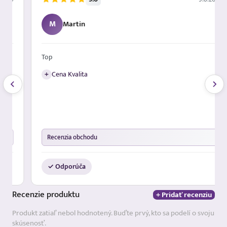
M
Martin
Top
+
Cena Kvalita
Recenzia obchodu
✓ Odporúča
Recenzie
produktu
+ Pridať recenziu
Produkt zatiaľ nebol hodnotený. Buďte prvý, kto sa podelí o svoju
skúsenosť.