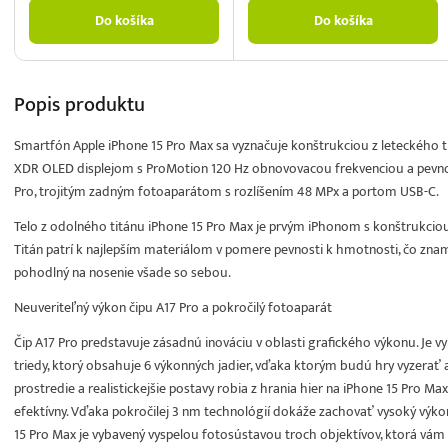
Do košíka
Do košíka
Popis
produktu
Smartfón Apple iPhone 15 Pro Max sa vyznačuje konštrukciou z leteckého ti
XDR OLED displejom s ProMotion 120 Hz obnovovacou frekvenciou a pevno
Pro, trojitým zadným fotoaparátom s rozlíšením 48 MPx a portom USB-C.
Telo z odolného titánu iPhone 15 Pro Max je prvým iPhonom s konštrukciou
Titán patrí k najlepším materiálom v pomere pevnosti k hmotnosti, čo znamen
pohodlný na nosenie všade so sebou.
Neuveriteľný výkon čipu A17 Pro a pokročilý fotoaparát
Čip A17 Pro predstavuje zásadnú inováciu v oblasti grafického výkonu. Je
triedy, ktorý obsahuje 6 výkonných jadier, vďaka ktorým budú hry vyzerať 
prostredie a realistickejšie postavy robia z hrania hier na iPhone 15 Pro Max 
efektívny. Vďaka pokročilej 3 nm technológií dokáže zachovať vysoký výko
15 Pro Max je vybavený vyspelou fotosústavou troch objektívov, ktorá vám 