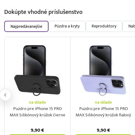
Dokúpte vhodné
príslušenstvo
Púzdra a kryty
Reproduktory
Nab
Najpredávanejšie
na sklade
na sklade
Puzdro pre iPhone 15 PRO
Puzdro pre iPhone 15 PRO
MAX Silikónový krúžok čierne
MAX Silikónový krúžok fialový
9,90
€
9,90
€