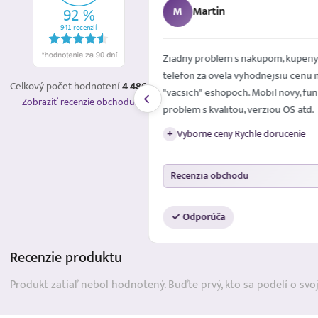
M
Martin
é mailom. Spokojna
Ziadny problem s nakupom, kupeny
telefon za ovela vyhodnejsiu cenu 
Celkový počet hodnotení
4 486
"vacsich" eshopoch. Mobil novy, fun
Zobraziť recenzie obchodu
problem s kvalitou, verziou OS atd.
Vyborne ceny Rychle dorucenie
+
Recenzia obchodu
✓ Odporúča
Recenzie
produktu
Produkt zatiaľ nebol hodnotený. Buďte prvý, kto sa podelí o svo