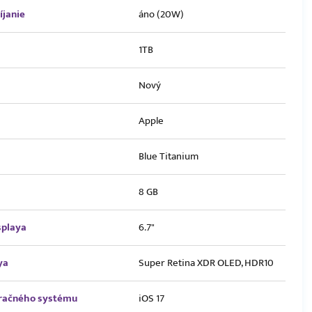
íjanie
áno (20W)
1TB
Nový
Apple
Blue Titanium
8 GB
splaya
6.7"
ya
Super Retina XDR OLED, HDR10
eračného systému
iOS 17