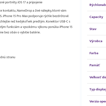
é portréty. iOS 17 a pripojenie
Rýchlonab
ice kontaktu, NameDrop a živé nálepky, ktoré vám
OS. iPhone 15 Pro Max podporuje rýchle bezdrôtové
Capacity
rýchlejšie než kedykoľvek predtým. Konektor USB-C s
spelým funkciám a vysokému výkonu ponúka iPhone 15
Stav
ne bez obáv o vybitie batérie.
Výrobca
Farba
rednú stranu
Pamäť
Veľkosť di
Typ displa
Verzia op