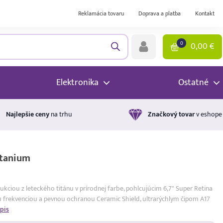
Reklamácia tovaru
Doprava a platba
Kontakt
0
0,00
€
Elektronika
Ostatné
Najlepšie ceny
na trhu
Značkový tovar
v eshope
itanium
kciou z leteckého titánu v prírodnej farbe, pohlcujúcim 6,7" Super Retina
frekvenciou a pevnou ochranou Ceramic Shield, ultrarýchlym čipom A17
pis