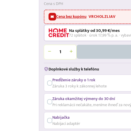
Cena s DPH
Cena bez kupónu
VRCHOLZLIAV
Na splátky od 30,99 €/mes
72 splátok · úrok 17,99 % p. a. · vybav
Doplnkové služby k telefónu
Predĺženie záruky o 1 rok
Záruka 3 roky k zákonnej lehote
Záruka okamžitej výmeny do 30 dní
Pri reklamácii nečakáte, meníme ihneď za nov
Nabíjačka
Nabíjací adaptér