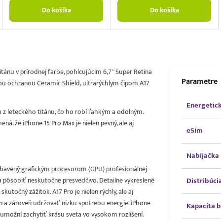
Do košíka
Do košíka
tánu v prírodnej farbe, pohlcujúcim 6,7" Super Retina
Parametre
u ochranou Ceramic Shield, ultrarýchlym čipom A17
Energetick
 z leteckého titánu, čo ho robí ľahkým a odolným.
á, že iPhone 15 Pro Max je nielen pevný, ale aj
eSim
Nabíjačka
 vybavený grafickým procesorom (GPU) profesionálnej
a pôsobiť neskutočne presvedčivo. Detailne vykreslené
Distribúci
skutočný zážitok. A17 Pro je nielen rýchly, ale aj
n a zároveň udržovať nízku spotrebu energie. iPhone
Kapacita b
umožní zachytiť krásu sveta vo vysokom rozlíšení.