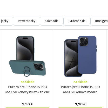
íjačky
Powerbanky
Slúchadlá
Tvrdené sklá
Intelige
na sklade
na sklade
Puzdro pre iPhone 15 PRO
Puzdro pre iPhone 15 PRO
MAX Silikónový krúžok zelené
MAX Silikónové modré
9,90
€
9,90
€