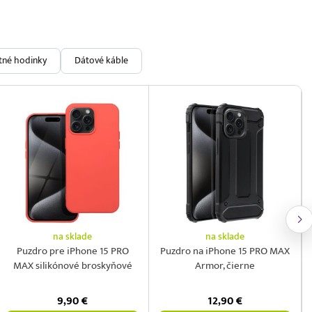
ntné hodinky
Dátové káble
na sklade
na sklade
Puzdro pre iPhone 15 PRO
Puzdro na iPhone 15 PRO MAX
MAX silikónové broskyňové
Armor, čierne
9,90
€
12,90
€