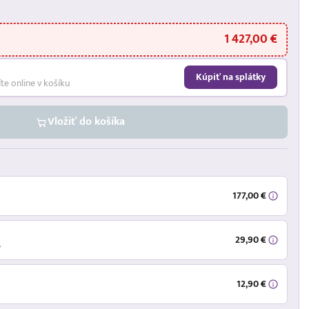
1 427,00 €
Kúpiť na splátky
íte online v košíku
Vložiť do košíka
177,00 €
29,90 €
ý
12,90 €