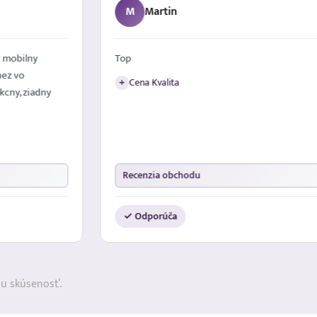
M
Martin
 mobilny
Top
nez vo
Cena Kvalita
+
kcny, ziadny
Recenzia obchodu
✓ Odporúča
ju skúsenosť.