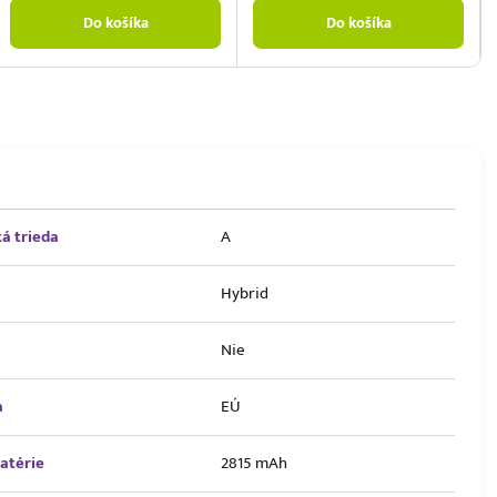
Do košíka
Do košíka
á trieda
A
Hybrid
Nie
a
EÚ
atérie
2815 mAh