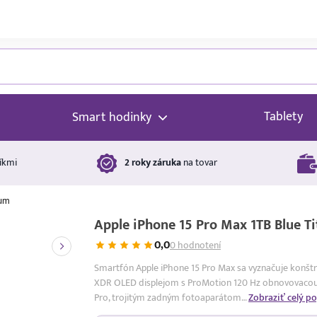
Tablety
Smart hodinky
íkmi
2 roky záruka
na tovar
ium
Apple iPhone 15 Pro Max 1TB Blue T
0,0
0 hodnotení
Smartfón Apple iPhone 15 Pro Max sa vyznačuje konštru
XDR OLED displejom s ProMotion 120 Hz obnovovacou 
Pro, trojitým zadným fotoaparátom…
Zobraziť celý po