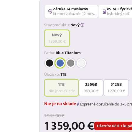
Záruka 24 mesiacov
eSIM + fyzick
firemní zákazníci 12 mes.
hybridný slot
Stav produktu:
Nový
Nový
1 359,00 €
Farba:
Blue Titanium
Úložisko:
1TB
1TB
256GB
512GB
Nie je na sklade
969,00 €
1 270,00 €
Nie je na sklade
Expresné doručenie do 3–5 pr
1 945,00 €
1 359,00 €
Ušetríte 68 € s k