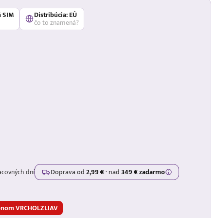
á SIM
Distribúcia: EÚ
čo to znamená?
acovných dní
Doprava od
2,99 €
·
nad
349 € zadarmo
upónom VRCHOLZLIAV