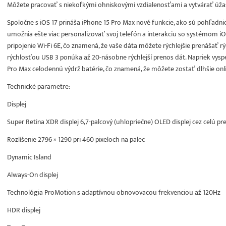
Môžete pracovať s niekoľkými ohniskovými vzdialenosťami a vytvárať úžasn
Spoločne s iOS 17 prináša iPhone 15 Pro Max nové funkcie, ako sú pohľadn
umožnia ešte viac personalizovať svoj telefón a interakciu so systémom i
pripojenie Wi-Fi 6E, čo znamená, že vaše dáta môžete rýchlejšie prenášať 
rýchlosťou USB 3 ponúka až 20-násobne rýchlejší prenos dát. Napriek vy
Pro Max celodennú výdrž batérie, čo znamená, že môžete zostať dlhšie onli
Technické parametre:
Displej
Super Retina XDR displej 6,7-palcový (uhlopriečne) OLED displej cez celú p
Rozlíšenie 2796 × 1290 pri 460 pixeloch na palec
Dynamic Island
Always-On displej
Technológia ProMotion s adaptívnou obnovovacou frekvenciou až 120Hz
HDR displej