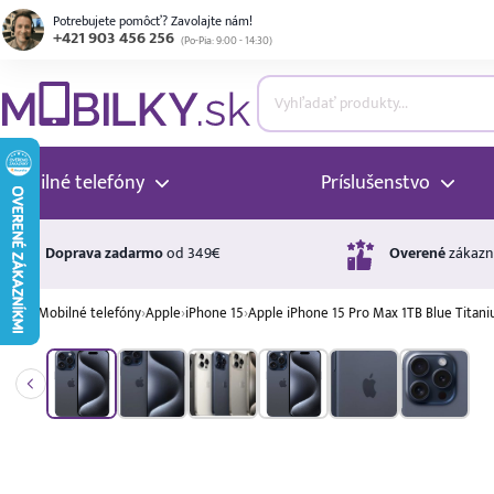
Potrebujete pomôcť? Zavolajte nám!
+421 903 456 256
(
Po-Pia: 9:00 - 14:30
)
ubmenu
ubmenu
Mobilné telefóny
Príslušenstvo
ubmenu
Doprava zadarmo
od 349€
Overené
zákazn
›
Mobilné telefóny
›
Apple
›
iPhone 15
›
Apple iPhone 15 Pro Max 1TB Blue Titan
ubmenu
A ↑
A
G
Úrok
ubmenu
17,99 %
p.a.