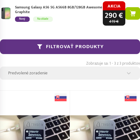
AKCIA
Samsung Galaxy A56 5G A566B 8GB/128GB Awesome
Graphite
290 €
Nový
Na sklade
419 €
FILTROVAŤ PRODUKTY
1 - 3 z 3 produktov
Zoradenie produktov
Sort content
Sort content