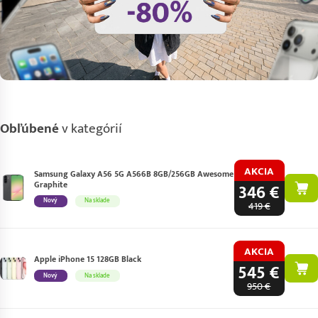
Obľúbené
v kategórií
AKCIA
Samsung Galaxy A56 5G A566B 8GB/256GB Awesome
Graphite
346 €
Nový
Na sklade
419 €
AKCIA
Apple iPhone 15 128GB Black
545 €
Nový
Na sklade
950 €