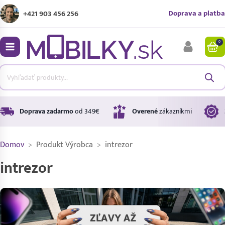
Doprava a platba
+421 903 456 256
0
bmenu
bmenu
bmenu
Doprava zadarmo
od 349€
Overené
zákazníkmi
Domov
>
Produkt Výrobca
>
intrezor
bmenu
intrezor
bmenu