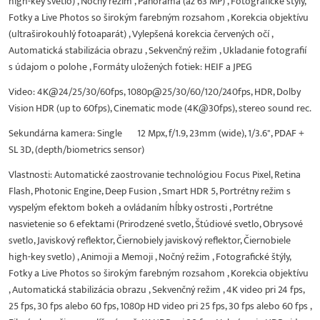
high-key svetlo) , Nočný režim , Panoráma (až 63 MP) , Fotografické štýly,
Fotky a Live Photos so širokým farebným rozsahom , Korekcia objektívu
(ultraširokouhlý fotoaparát) , Vylepšená korekcia červených očí ,
Automatická stabilizácia obrazu , Sekvenčný režim , Ukladanie fotografií
s údajom o polohe , Formáty uložených fotiek: HEIF a JPEG
Video: 4K@24/25/30/60fps, 1080p@25/30/60/120/240fps, HDR, Dolby
Vision HDR (up to 60fps), Cinematic mode (4K@30fps), stereo sound rec.
Sekundárna kamera: Single 12 Mpx, f/1.9, 23mm (wide), 1/3.6", PDAF +
SL 3D, (depth/biometrics sensor)
Vlastnosti: Automatické zaostrovanie technológiou Focus Pixel, Retina
Flash, Photonic Engine, Deep Fusion , Smart HDR 5, Portrétny režim s
vyspelým efektom bokeh a ovládaním hĺbky ostrosti , Portrétne
nasvietenie so 6 efektami (Prirodzené svetlo, Štúdiové svetlo, Obrysové
svetlo, Javiskový reflektor, Čiernobiely javiskový reflektor, Čiernobiele
high-key svetlo) , Animoji a Memoji , Nočný režim , Fotografické štýly,
Fotky a Live Photos so širokým farebným rozsahom , Korekcia objektívu
, Automatická stabilizácia obrazu , Sekvenčný režim , 4K video pri 24 fps,
25 fps, 30 fps alebo 60 fps, 1080p HD video pri 25 fps, 30 fps alebo 60 fps ,