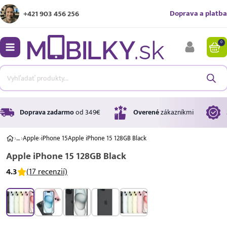
Doprava a platba
+421 903 456 256
0
bmenu
bmenu
bmenu
Doprava zadarmo
od 349€
Overené
zákazníkmi
›
…
›
Apple
›
iPhone 15
Apple iPhone 15 128GB Black
Apple iPhone 15 128GB Black
bmenu
4.3
(17 recenzií)
bmenu
A ↑
A
G
Úrok
17,99 %
p.a.