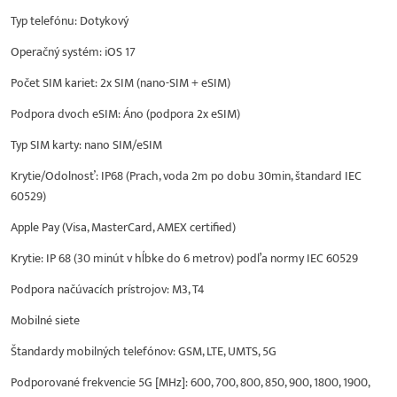
Typ telefónu: Dotykový
Operačný systém: iOS 17
Počet SIM kariet: 2x SIM (nano-SIM + eSIM)
Podpora dvoch eSIM: Áno (podpora 2x eSIM)
Typ SIM karty: nano SIM/eSIM
Krytie/Odolnosť: IP68 (Prach, voda 2m po dobu 30min, štandard IEC
60529)
Apple Pay (Visa, MasterCard, AMEX certified)
Krytie: IP 68 (30 minút v hĺbke do 6 metrov) podľa normy IEC 60529
Podpora načúvacích prístrojov: M3, T4
Mobilné siete
Štandardy mobilných telefónov: GSM, LTE, UMTS, 5G
Podporované frekvencie 5G [MHz]: 600, 700, 800, 850, 900, 1800, 1900,