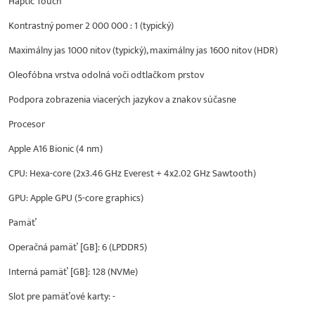
Haptic Touch
Kontrastný pomer 2 000 000 : 1 (typický)
Maximálny jas 1000 nitov (typický), maximálny jas 1600 nitov (HDR)
Oleofóbna vrstva odolná voči odtlačkom prstov
Podpora zobrazenia viacerých jazykov a znakov súčasne
Procesor
Apple A16 Bionic (4 nm)
CPU: Hexa-core (2x3.46 GHz Everest + 4x2.02 GHz Sawtooth)
GPU: Apple GPU (5-core graphics)
Pamäť
Operačná pamäť [GB]: 6 (LPDDR5)
Interná pamäť [GB]: 128 (NVMe)
Slot pre pamäťové karty: -