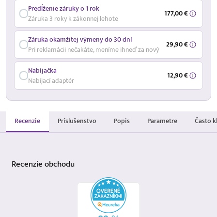
Predĺženie záruky o 1 rok
177,00 €
Záruka 3 roky k zákonnej lehote
Záruka okamžitej výmeny do 30 dní
29,90 €
Pri reklamácii nečakáte, meníme ihneď za nový
Nabíjačka
12,90 €
Nabíjací adaptér
Recenzie
Príslušenstvo
Popis
Parametre
Často k
Recenzie
obchodu