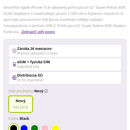
Smartfón Apple iPhone 15 je vybavený pohlcujúcim 6,1" Super Retina XDR
OLED displejom s maximálnym jasom 2 000 nitov, Dynamic Islandom, 6-
jadrovým procesorom A16 Bionic, kvalitným 48Mpx zadným
fotoaparátom a portom USB-C. Pohlcujúci 6,1" Super Retina XDR displej s
funkciou…
Zobraziť celý popis
Záruka 24 mesiacov
firemní zákazníci 12 mes.
eSIM + fyzická SIM
hybridný slot
Distribúcia: EÚ
čo to znamená?
Stav produktu:
Nový
Nový
545,00 €
Farba:
Black