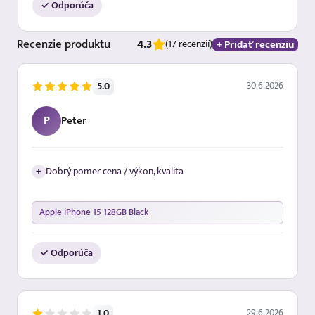
✓ Odporúča
Recenzie
produktu
4.3
+ Pridať recenziu
(17 recenzií)
30.6.2026
5.0
P
Peter
+
Dobrý pomer cena / výkon, kvalita
Apple iPhone 15 128GB Black
✓ Odporúča
29.6.2026
1.0