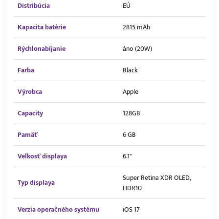
Distribúcia
EÚ
Kapacita batérie
2815 mAh
Rýchlonabíjanie
áno (20W)
Farba
Black
Výrobca
Apple
Capacity
128GB
Pamäť
6 GB
Veľkosť displaya
6.1"
Super Retina XDR OLED,
Typ displaya
HDR10
Verzia operačného systému
iOS 17