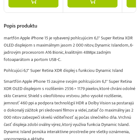
Popis
produktu
martfón Apple iPhone 15 je vybavený pohlcujúcim 6,1" Super Retina XDR
OLED displejom s maximálnym jasom 2 000 nitov, Dynamic Islandom, 6-
jadrovým procesorom A16 Bionic, kvalitným 48Mpx zadným
fotoaparátom a portom USB-C.
Pohlcujúci 6,1" Super Retina XDR displej s funkciou Dynamic Island
Smartfón Apple iPhone 15 zaujme svojim pohlcujúcim 6,1" Super Retina
XDR OLED displejom s rozlíšením 2556 × 1179 pixelov, ktoré chráni odolné
sklo Ceramic Shield s oleofóbnou vrstvou. Jeho vysoké rozlíšenie,
jemnosť 460 ppi a podpora technológií HDR a Dolby Vision sa postarajú
o dokonalý zážitok pri sledovaní filmov a videí, zatiaľ čo maximálny jas 2
000 nitov zabezpečí skvelú viditeľnosť aj počas slnečného dňa. Vrchnú
časť displeja zdobí oválny výrez, ktorý využíva funkcia Dynamic Island.
Dynamic Island ponúka interaktívne prostredie pre všetky oznámenia,
upozornenia a aktivity.