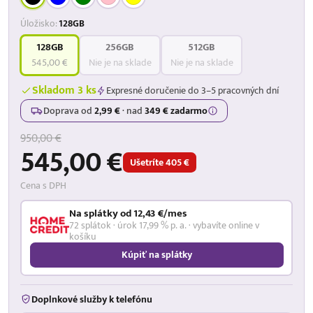
Úložisko:
128GB
128GB
256GB
512GB
545,00 €
Nie je na sklade
Nie je na sklade
Skladom 3 ks
Expresné doručenie do 3–5 pracovných dní
Doprava od
2,99 €
·
nad
349 € zadarmo
950,00 €
545,00 €
Ušetríte 405 €
Cena s DPH
Na splátky od 12,43 €/mes
72 splátok · úrok 17,99 % p. a. · vybavíte online v
košíku
Kúpiť na splátky
Doplnkové služby k telefónu