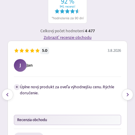
Celkový počet hodnotení
4 477
Zobraziť recenzie obchodu
.8.2026
5.0
3.8.202
L
Lucia
Veľká spokojnosť, profesionálny prístup.Objednávka bola
hle
vybavená rýchlo.Odporúčam
+
Cena Doručenie Rýchle dodanie
Recenzia obchodu