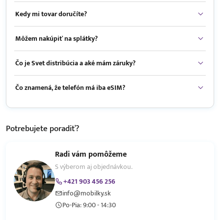
Kedy mi tovar doručíte?
Môžem nakúpiť na splátky?
Čo je Svet distribúcia a aké mám záruky?
Čo znamená, že telefón má iba eSIM?
Potrebujete
poradiť?
Radi vám pomôžeme
S výberom aj objednávkou.
+421 903 456 256
info@mobilky.sk
Po-Pia: 9:00 - 14:30