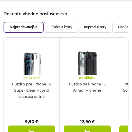
Dokúpte vhodné
príslušenstvo
Najpredávanejšie
Púzdra a kryty
Reproduktory
Nabíjačk
na sklade
na sklade
Puzdro pre iPhone 15
Puzdro na iPhone 15
Puz
Super Clear Hybrid
Armor – čierne
Gold
transparentné
M
9,90
€
12,90
€