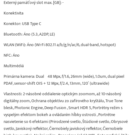
Externý pamäťový slot max. [GB]: -
Konektivita
Konektor: USB Type C
Bluetooth: Áno (5.3, A2DP, LE)
WLAN (WiFi): Áno (Wi-Fi 802.11 a/b/g/n/ac/6, dual-band, hotspot)
NFC: Áno
Multimédiá
Primárna kamera: Dual 48 Mpx, f/1.6, 26mm (wide), 1.0um, dual pixel
PDAF, sensor-shift OIS + 12 Mpx, f/2.4, 13mm, 120˚ (ultrawide)
Vlastnosti: 2-násobné oddialenie optickým zoomom, až 10-násobný
digitálny zoom, Ochrana objektívu zo zafírového kryštálu, True Tone
blesk, Photonic Engine, Deep Fusion , Smart HDR 5, Portrétny režim s
vyspelým efektom bokeh a ovládaním hĺbky ostrosti , Portrétne
nasvietenie so 6 efektami (Prirodzené svetlo, Štúdiové svetlo, Obrysové
svetlo, Javiskový reflektor, Čiernobiely javiskový reflektor, Čiernobiele