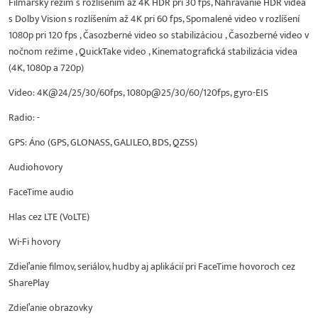
Filmársky režim s rozlíšením až 4K HDR pri 30 fps, Nahrávanie HDR videa
s Dolby Vision s rozlíšením až 4K pri 60 fps, Spomalené video v rozlíšení
1080p pri 120 fps , Časozberné video so stabilizáciou , Časozberné video v
nočnom režime , QuickTake video , Kinematografická stabilizácia videa
(4K, 1080p a 720p)
Video: 4K@24/25/30/60fps, 1080p@25/30/60/120fps, gyro-EIS
Radio: -
GPS: Áno (GPS, GLONASS, GALILEO, BDS, QZSS)
Audiohovory
FaceTime audio
Hlas cez LTE (VoLTE)
Wi-Fi hovory
Zdieľanie filmov, seriálov, hudby aj aplikácií pri FaceTime hovoroch cez
SharePlay
Zdieľanie obrazovky