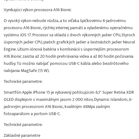
Vynikajúci výkon procesora A16 Bionic
O vysoký výkon nebude núdza, a to vďaka špičkovému 6-jadrovému
procesoru A16 Bionic, rýchlej internej pamäti a vyladenému operačnému
systému iOS 17. Procesor sa skladá z dvoch výkonných jadier CPU, štyroch
úsporných jadier CPU, piatich grafických jadier a šestnástich jadier Neural
Engine. Lítium-iónová batéria v kombinácii s úspornejším procesorom
A16 Bionic zaistia až 20 hodín prehrávania videa a až 80 hodín počúvania
hudby. Tú možno nabíjať pomocou USB-C kábla alebo bezdrôtového
nabíjania MagSafe (15 W).
Technické parametre:
Smartfón Apple iPhone 15 je vybavený pohlcujúcim 6,1" Super Retina XDR
OLED displejom s maximálnym jasom 2 000 nitov, Dynamic Islandom, 6-
jadrovým procesorom A16 Bionic, kvalitným 48Mpx zadným
fotoaparátom a portom USB-C.
Technické parametre:
Základné parametre