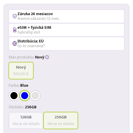
Záruka 24 mesiacov
firemní zákazníci 12 mes.
eSIM + fyzická SIM
hybridný slot
Distribúcia: EÚ
čo to znamená?
Stav produktu:
Nový
Nový
830,00 €
Farba:
Blue
Úložisko:
256GB
128GB
256GB
Nie je na sklade
Nie je na sklade