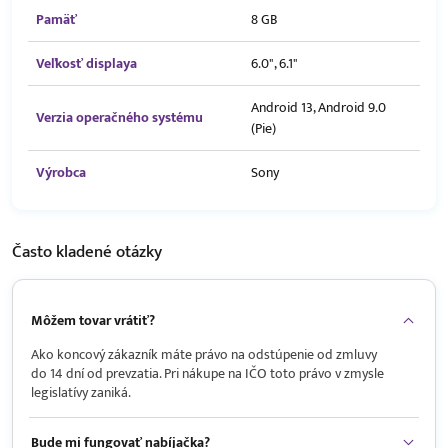
Pamäť
8 GB
Veľkosť displaya
6.0", 6.1"
Android 13, Android 9.0
Verzia operačného systému
(Pie)
Výrobca
Sony
Často kladené
otázky
Môžem tovar vrátiť?
Ako koncový zákazník máte právo na odstúpenie od zmluvy
do 14 dní od prevzatia. Pri nákupe na IČO toto právo v zmysle
legislatívy zaniká.
Bude mi fungovať nabíjačka?