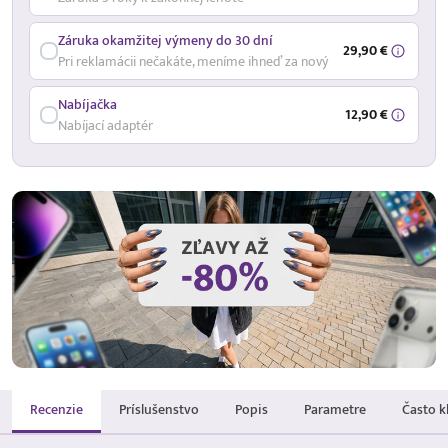
Záruka okamžitej výmeny do 30 dní
29,90 €
Pri reklamácii nečakáte, meníme ihneď za nový
Nabíjačka
12,90 €
Nabíjací adaptér
Recenzie
Príslušenstvo
Popis
Parametre
Často k