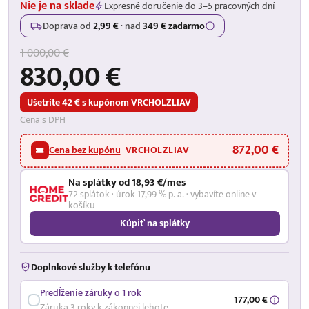
Nie je na sklade
Expresné doručenie do 3–5 pracovných dní
Doprava od
2,99 €
·
nad
349 € zadarmo
1 000,00 €
830,00 €
Ušetríte 42 € s kupónom VRCHOLZLIAV
Cena s DPH
872,00 €
Cena bez kupónu
VRCHOLZLIAV
Na splátky od 18,93 €/mes
72 splátok · úrok 17,99 % p. a. · vybavíte online v
košíku
Kúpiť na splátky
Doplnkové služby k telefónu
Predĺženie záruky o 1 rok
177,00 €
Záruka 3 roky k zákonnej lehote