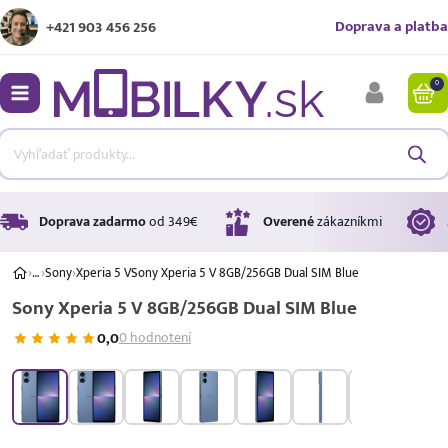
Doprava a platba
+421 903 456 256
0
bmenu
bmenu
bmenu
Doprava zadarmo
od 349€
Overené
zákazníkmi
›
…
›
Sony
›
Xperia 5 V
Sony Xperia 5 V 8GB/256GB Dual SIM Blue
Sony Xperia 5 V 8GB/256GB Dual SIM Blue
bmenu
0,0
0 hodnotení
bmenu
A ↑
A
G
Úrok
17,99 %
p.a.