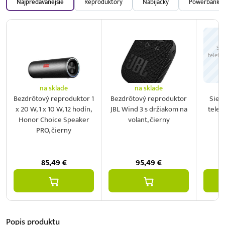
Najpredávanejšie
Reproduktory
Nabíjačky
Powerbanky
Sie
telefó
na sklade
na sklade
Bezdrôtový reproduktor 1
Bezdrôtový reproduktor
Sieť
x 20 W, 1 x 10 W, 12 hodín,
JBL Wind 3 s držiakom na
telef
Honor Choice Speaker
volant, čierny
2
PRO, čierny
85,49
€
95,49
€
Popis
produktu