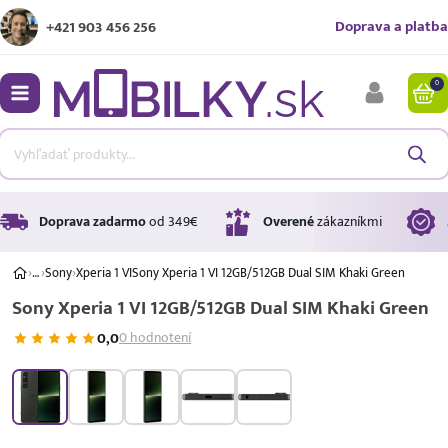
Doprava a platba
+421 903 456 256
0
bmenu
bmenu
bmenu
Doprava zadarmo
od 349€
Overené
zákazníkmi
›
…
›
Sony
›
Xperia 1 VI
Sony Xperia 1 VI 12GB/512GB Dual SIM Khaki Green
Sony Xperia 1 VI 12GB/512GB Dual SIM Khaki Green
bmenu
0,0
0 hodnotení
bmenu
A ↑
A
G
Úrok
17,99 %
p.a.