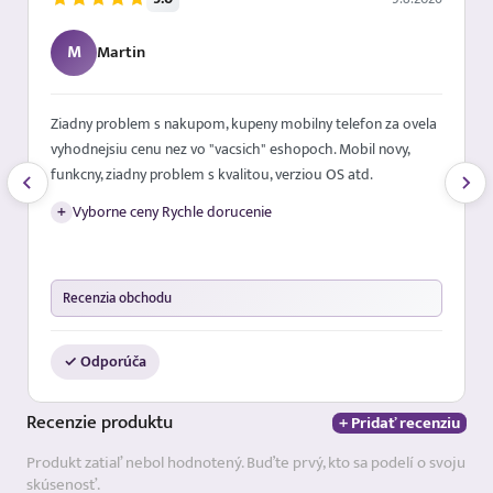
M
Martin
Ziadny problem s nakupom, kupeny mobilny telefon za ovela
vyhodnejsiu cenu nez vo "vacsich" eshopoch. Mobil novy,
funkcny, ziadny problem s kvalitou, verziou OS atd.
+
Vyborne ceny Rychle dorucenie
Recenzia obchodu
✓ Odporúča
Recenzie
produktu
+ Pridať recenziu
Produkt zatiaľ nebol hodnotený. Buďte prvý, kto sa podelí o svoju
skúsenosť.