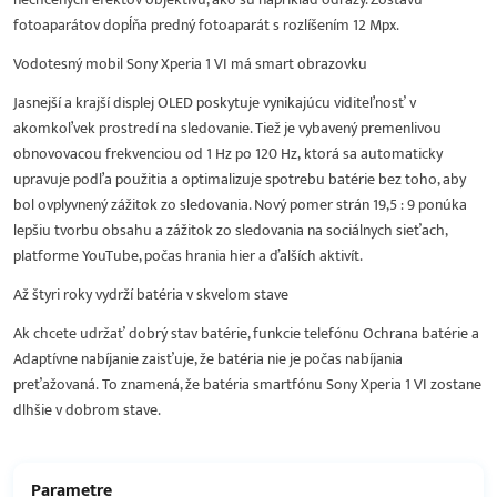
fotoaparátov dopĺňa predný fotoaparát s rozlíšením 12 Mpx.
Vodotesný mobil Sony Xperia 1 VI má smart obrazovku
Jasnejší a krajší displej OLED poskytuje vynikajúcu viditeľnosť v
akomkoľvek prostredí na sledovanie. Tiež je vybavený premenlivou
obnovovacou frekvenciou od 1 Hz po 120 Hz, ktorá sa automaticky
upravuje podľa použitia a optimalizuje spotrebu batérie bez toho, aby
bol ovplyvnený zážitok zo sledovania. Nový pomer strán 19,5 : 9 ponúka
lepšiu tvorbu obsahu a zážitok zo sledovania na sociálnych sieťach,
platforme YouTube, počas hrania hier a ďalších aktivít.
Až štyri roky vydrží batéria v skvelom stave
Ak chcete udržať dobrý stav batérie, funkcie telefónu Ochrana batérie a
Adaptívne nabíjanie zaisťuje, že batéria nie je počas nabíjania
preťažovaná. To znamená, že batéria smartfónu Sony Xperia 1 VI zostane
dlhšie v dobrom stave.
Parametre