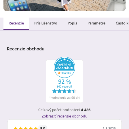
Recenzie
Príslušenstvo
Popis
Parametre
Často k
Recenzie
obchodu
Celkový počet hodnotení
4 486
Zobraziť recenzie obchodu
5.0
5.8.2026