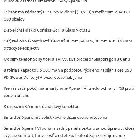
Kľúčové vlastnosti smartfónu Sony Xperia 1 VI
Telefón má nádherný 6,1" BRAVIA displej (19,5 : 9) s rozlíšením 2 340 × 1
080 pixelov
Displej chráni sklo Corning Gorilla Glass Victus 2
Celý rad ohniskových vzdialeností: 16 mm, 24 mm, 48 mm a 85-170 mm
optický teleobjektív
Mobilný telefón Sony Xperia 1 VI využíva procesor Snapdragon 8 Gen 3
Batéria s kapacitou 5 000 mAh a podporou rýchleho nabíjania cez USB
PD (Power Delivery) + bezdrôtové nabíjanie
Pre váš väčší pokoj má smartphone Xperia 1 VI triedu ochrany IP68 proti
vode a prachu
K dispozícii 3,5 mm slúchadlový konektor
Smartfón Xperia má sofistikované dizajnové vyhotovenie
Smartfón Xperia 1 VI ponúka zadný panel s textúrovanou úpravou, ktorá
zvyšuje komfort, funkčnosť a estetiku. Tento dizajn zlepšuje úchop