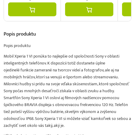
Popis
produktu
Popis produktu
Mobil Xperia 1 VI ponúka to najlepšie od spoločnosti Sony v oblasti
inteligentných telefónov. K dispozícii totiž dostanete úplne
ojedinelé funkcie zamerané na tvorcov videí a fotografov, ale aj na
mobilných hráčov, ktorí sa venujú e-športom alebo streamovaniu.
Milovníci hudby si prídu na svoje vďaka skúsenostiam, ktoré spoločnosť
Sony počas mnohých desaťročí získala v oblasti zvuku a hudby.
Smartfón Sony Xperia 1 VI osloví aj filmových nadšencov pomocou
špičkového BRAVIA displeja s obnovovacou frekvenciou 120 Hz. Telefón
tiež poteší vyššou výdržou batérie, skvelým výkonom a zvýšenou
odolnosťou IP68. Sony Xperia 1 VI si môžete vziať kamkoľvek so sebou a
zachytiť svet okolo vás taký, aký je.