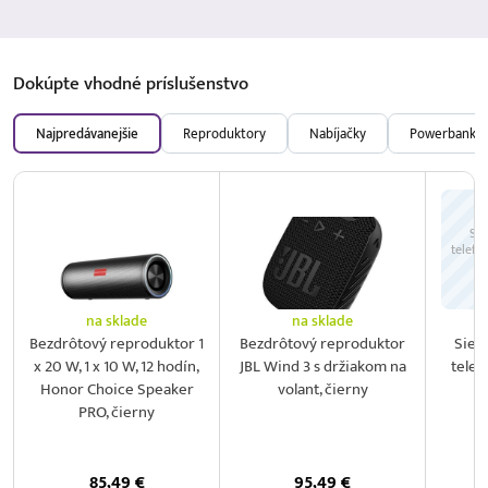
Dokúpte vhodné
príslušenstvo
Najpredávanejšie
Reproduktory
Nabíjačky
Powerbanky
Sie
telefó
na sklade
na sklade
Bezdrôtový reproduktor 1
Bezdrôtový reproduktor
Sieť
x 20 W, 1 x 10 W, 12 hodín,
JBL Wind 3 s držiakom na
telef
Honor Choice Speaker
volant, čierny
2
PRO, čierny
85,49
€
95,49
€