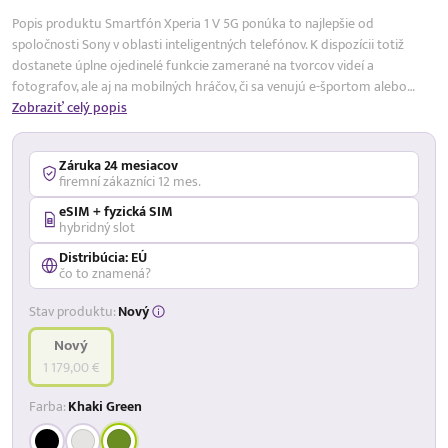
Popis produktu Smartfón Xperia 1 V 5G ponúka to najlepšie od
spoločnosti Sony v oblasti inteligentných telefónov. K dispozícii totiž
dostanete úplne ojedinelé funkcie zamerané na tvorcov videí a
fotografov, ale aj na mobilných hráčov, či sa venujú e-športom alebo…
Zobraziť celý popis
Záruka 24 mesiacov
firemní zákazníci 12 mes.
eSIM + fyzická SIM
hybridný slot
Distribúcia: EÚ
čo to znamená?
Stav produktu:
Nový
Nový
1 179,00 €
Farba:
Khaki Green