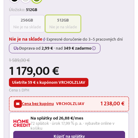
Úložisko:
512GB
256GB
512GB
Nie je na sklade
Nie je na sklade
Nie je na sklade
Expresné doručenie do 3–5 pracovných dní
Doprava od
2,99 €
·
nad
349 € zadarmo
1 589,00 €
1 179,00 €
Ušetríte 59 € s kupónom VRCHOLZLIAV
Cena s DPH
1 238,00 €
Cena bez kupónu
VRCHOLZLIAV
Na splátky od 26,88 €/mes
72 splátok · úrok 17,99 % p. a. · vybavíte online v
košíku
Kúpiť na splátky