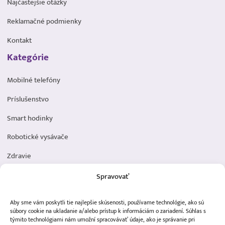
Najčastejšie otázky
Reklamačné podmienky
Kontakt
Kategórie
Mobilné telefóny
Príslušenstvo
Smart hodinky
Robotické vysávače
Zdravie
Elektromobilita
Spravovať
Herná zóna
Aby sme vám poskytli tie najlepšie skúsenosti, používame technológie, ako sú
Dôležité odkazy
súbory cookie na ukladanie a/alebo prístup k informáciám o zariadení. Súhlas s
týmito technológiami nám umožní spracovávať údaje, ako je správanie pri