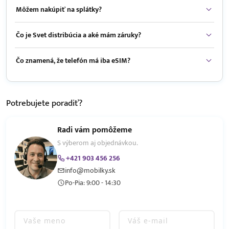
Môžem nakúpiť na splátky?
Čo je Svet distribúcia a aké mám záruky?
Čo znamená, že telefón má iba eSIM?
Potrebujete
poradiť?
Radi vám pomôžeme
S výberom aj objednávkou.
+421 903 456 256
info@mobilky.sk
Po-Pia: 9:00 - 14:30