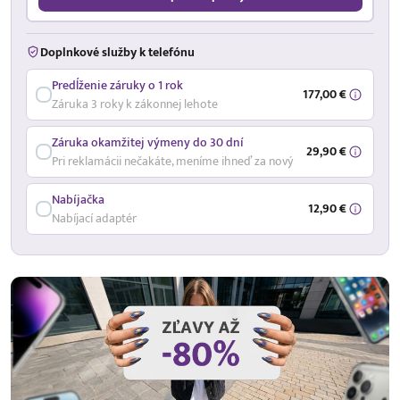
Doplnkové služby k telefónu
Predĺženie záruky o 1 rok
177,00 €
Záruka 3 roky k zákonnej lehote
Záruka okamžitej výmeny do 30 dní
29,90 €
Pri reklamácii nečakáte, meníme ihneď za nový
Nabíjačka
12,90 €
Nabíjací adaptér