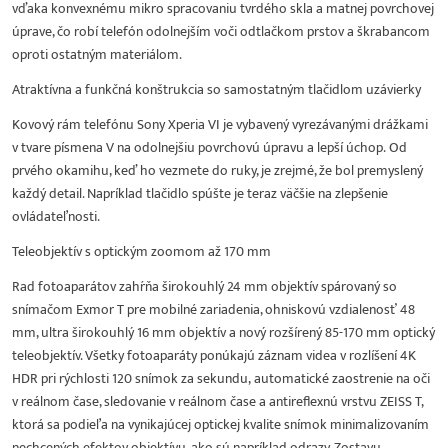
vďaka konvexnému mikro spracovaniu tvrdého skla a matnej povrchovej
úprave, čo robí telefón odolnejším voči odtlačkom prstov a škrabancom
oproti ostatným materiálom.
Atraktívna a funkčná konštrukcia so samostatným tlačidlom uzávierky
Kovový rám telefónu Sony Xperia VI je vybavený vyrezávanými drážkami
v tvare písmena V na odolnejšiu povrchovú úpravu a lepší úchop. Od
prvého okamihu, keď ho vezmete do ruky, je zrejmé, že bol premyslený
každý detail. Napríklad tlačidlo spúšte je teraz väčšie na zlepšenie
ovládateľnosti.
Teleobjektív s optickým zoomom až 170 mm
Rad fotoaparátov zahŕňa širokouhlý 24 mm objektív spárovaný so
snímačom Exmor T pre mobilné zariadenia, ohniskovú vzdialenosť 48
mm, ultra širokouhlý 16 mm objektív a nový rozšírený 85-170 mm optický
teleobjektív. Všetky fotoaparáty ponúkajú záznam videa v rozlíšení 4K
HDR pri rýchlosti 120 snímok za sekundu, automatické zaostrenie na oči
v reálnom čase, sledovanie v reálnom čase a antireflexnú vrstvu ZEISS T,
ktorá sa podieľa na vynikajúcej optickej kvalite snímok minimalizovaním
nechcených efektov objektívu, ako sú napríklad odrazy. Zostavu