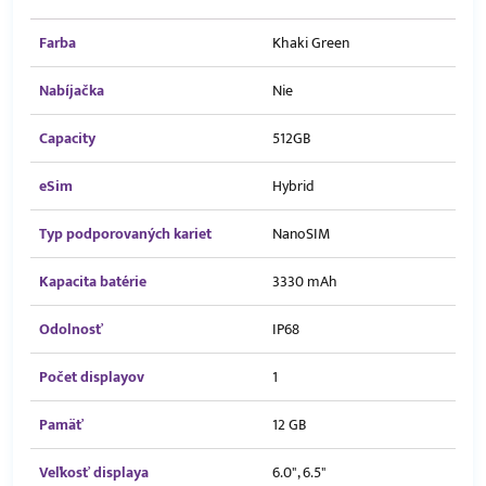
Farba
Khaki Green
Nabíjačka
Nie
Capacity
512GB
eSim
Hybrid
Typ podporovaných kariet
NanoSIM
Kapacita batérie
3330 mAh
Odolnosť
IP68
Počet displayov
1
Pamäť
12 GB
Veľkosť displaya
6.0", 6.5"