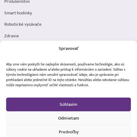
Príslušenstvo
Smart hodinky
Robotické vysávače
Zdravie
Elektromobilita
Spravovať
Herná zóna
Aby sme vám poskytli tie najlepšie skúsenosti, používame technológie, ako sú
Dôležité odkazy
súbory cookie na ukladanie a/alebo prístup k informáciám o zariadení. Súhlas s
týmito technológiami nám umožní spracovávať údaje, ako je správanie pri
prehliadaní alebo jedinečné ID na tejto stránke. Nesúhlas alebo odvolanie súhlasu
Obchodné podmienky
môže nepriaznivo ovplyvniť určité vlastnosti a funkcie.
Ochrana osobných údajov
Súhlasím
Doprava a platba
Reklamácia tovaru
Odmietam
Predvoľby
1 350,00 €
Vložiť do košíka