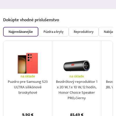
Dokúpte vhodné
príslušenstvo
Najpredávanejšie
Púzdra a kryty
Reproduktory
Nabíjačk
na sklade
na sklade
Puzdro pre Samsung S23
Bezdrôtový reproduktor 1
Bezdr
ULTRA silikónové
x 20 W, 1 x 10 W, 12 hodín,
JBL Wi
broskyňové
Honor Choice Speaker
PRO, čierny
9,90
€
85,49
€