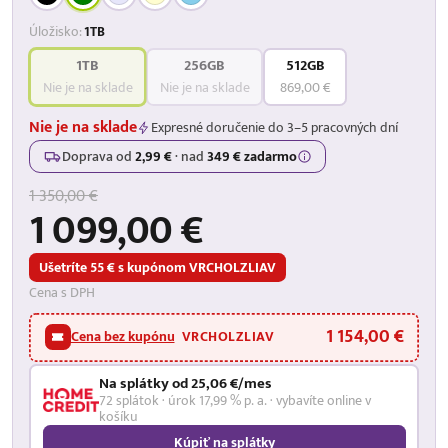
Úložisko:
1TB
1TB
256GB
512GB
Nie je na sklade
Nie je na sklade
869,00 €
Nie je na sklade
Expresné doručenie do 3–5 pracovných dní
Doprava od
2,99 €
·
nad
349 € zadarmo
1 350,00 €
1 099,00 €
Ušetríte 55 € s kupónom VRCHOLZLIAV
Cena s DPH
1 154,00 €
Cena bez kupónu
VRCHOLZLIAV
Na splátky od 25,06 €/mes
72 splátok · úrok 17,99 % p. a. · vybavíte online v
košíku
Kúpiť na splátky