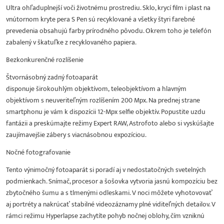
Ultra ohľaduplnejší voči životnému prostrediu. Sklo, krycí film i plast na
vnútornom kryte pera S Pen sú recyklované a všetky štyri farebné
prevedenia obsahujú farby prírodného pôvodu. Okrem toho je telefón
zabalený v škatuľke z recyklovaného papiera.
Bezkonkurenčné rozlíšenie
Štvornásobný zadný fotoaparát
disponuje širokouhlým objektívom, teleobjektívom a hlavným
objektívom s neuveriteľným rozlíšením 200 Mpx. Na prednej strane
smartphonu je vám k dispozícii 12-Mpx selfie objektív. Popustite uzdu
fantázii a preskúmajte režimy Expert RAW, Astrofoto alebo si vyskúšajte
zaujímavejšie zábery s viacnásobnou expozíciou.
Nočné fotografovanie
Tento výnimočný fotoaparát si poradí aj v nedostatočných svetelných
podmienkach. Snímač, procesor a šošovka vytvoria jasnú kompozíciu bez
zbytočného šumu a s tlmenými odleskami. V noci môžete vyhotovovať
aj portréty a nakrúcať stabilné videozáznamy plné viditeľných detailov. V
rámci režimu Hyperlapse zachytíte pohyb nočnej oblohy, čím vzniknú