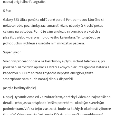
naozaj originálne fotografie.
S Pen
Galaxy S23 Ultra ponúka obľúbené pero S Pen, pomocou ktorého si
môžete robiť poznámky, zaznamávať rôzne nápady či kresliť počas
čakania na autobus. Pomôže vám aj uložiť informácie o akciách z
plagátov alebo videí priamo do vášho kalendára. Tento spôsob je
jednoduchší, rýchlejší a ušetríte ním množstvo papiera.
Super výkon
Výkonný procesor dozrie na bezchybný a plynulý chod telefónu aj pri
používaní náročných aplikácií a hraní akčných hier. Inteligentná batéria s
kapacitou 5000 mAh zasa zbytočne neplytvá energiou, takže
smartphone vám bude naozaj dlho k dispozícii.
Jasný a kvalitný displej
Displej Dynamic Amoled 2X zobrazí text, obrázky i videá do najmenšieho
detailu. Jeho jas sa prispôsobí vašim potrebám i okolitým svetelným
podmienkam. Vďaka tejto vlastnosti bude za každých okolností výborne
čitateľný. Obnovovacia frekvencia 120 Hz zabezpečí bezproblémové