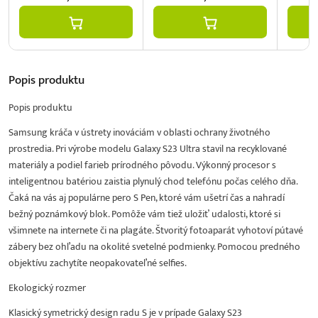
Popis
produktu
Popis produktu
Samsung kráča v ústrety inováciám v oblasti ochrany životného
prostredia. Pri výrobe modelu Galaxy S23 Ultra stavil na recyklované
materiály a podiel farieb prírodného pôvodu. Výkonný procesor s
inteligentnou batériou zaistia plynulý chod telefónu počas celého dňa.
Čaká na vás aj populárne pero S Pen, ktoré vám ušetrí čas a nahradí
bežný poznámkový blok. Pomôže vám tiež uložiť udalosti, ktoré si
všimnete na internete či na plagáte. Štvoritý fotoaparát vyhotoví pútavé
zábery bez ohľadu na okolité svetelné podmienky. Pomocou predného
objektívu zachytíte neopakovateľné selfies.
Ekologický rozmer
Klasický symetrický design radu S je v prípade Galaxy S23