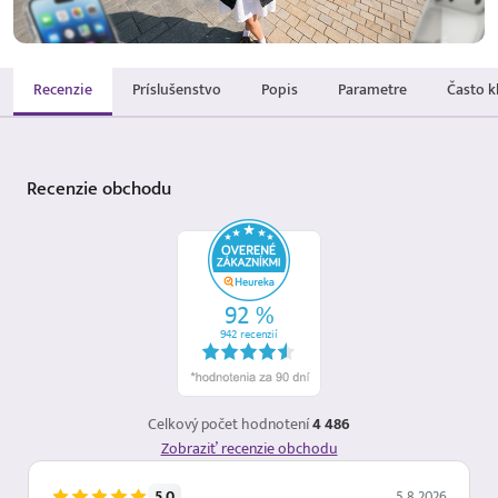
Recenzie
Príslušenstvo
Popis
Parametre
Často k
Recenzie
obchodu
Celkový počet hodnotení
4 486
Zobraziť recenzie obchodu
5.0
5.8.2026