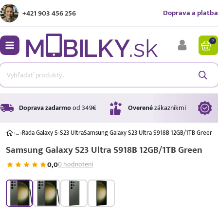
Doprava a platba
+421 903 456 256
0
bmenu
bmenu
bmenu
Doprava zadarmo
od 349€
Overené
zákazníkmi
›
…
›
Rada Galaxy S
›
S23 Ultra
Samsung Galaxy S23 Ultra S918B 12GB/1TB Green
Samsung Galaxy S23 Ultra S918B 12GB/1TB Green
bmenu
0,0
0 hodnotení
bmenu
A ↑
A
G
Úrok
17,99 %
p.a.