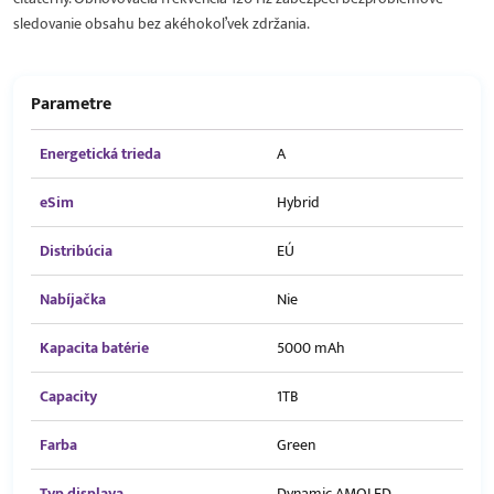
sledovanie obsahu bez akéhokoľvek zdržania.
Parametre
Energetická trieda
A
eSim
Hybrid
Distribúcia
EÚ
Nabíjačka
Nie
Kapacita batérie
5000 mAh
Capacity
1TB
Farba
Green
Typ displaya
Dynamic AMOLED