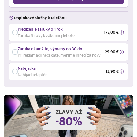
Doplnkové služby k telefónu
Predĺženie záruky o 1 rok
177,00 €
Záruka 3 roky k zákonnej lehote
Záruka okamžitej výmeny do 30 dní
29,90 €
Pri reklamácii nečakáte, meníme ihneď za nový
Nabíjačka
12,90 €
Nabíjací adaptér