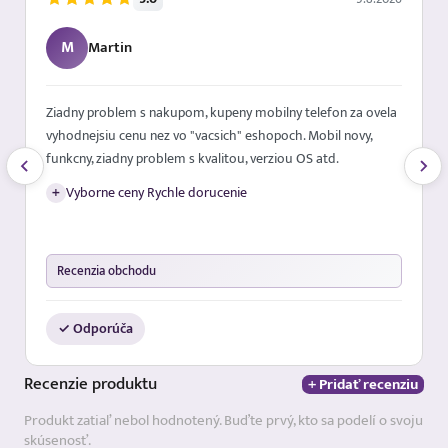
M
Martin
Ziadny problem s nakupom, kupeny mobilny telefon za ovela
vyhodnejsiu cenu nez vo "vacsich" eshopoch. Mobil novy,
funkcny, ziadny problem s kvalitou, verziou OS atd.
+
Vyborne ceny Rychle dorucenie
Recenzia obchodu
✓ Odporúča
Recenzie
produktu
+ Pridať recenziu
Produkt zatiaľ nebol hodnotený. Buďte prvý, kto sa podelí o svoju
skúsenosť.