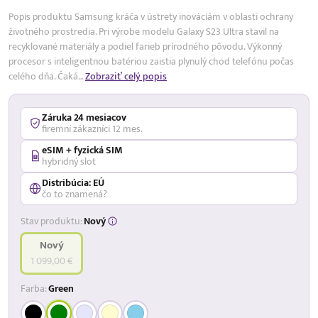
Popis produktu Samsung kráča v ústrety inováciám v oblasti ochrany
životného prostredia. Pri výrobe modelu Galaxy S23 Ultra stavil na
recyklované materiály a podiel farieb prírodného pôvodu. Výkonný
procesor s inteligentnou batériou zaistia plynulý chod telefónu počas
celého dňa. Čaká…
Zobraziť celý popis
Záruka 24 mesiacov
firemní zákazníci 12 mes.
eSIM + fyzická SIM
hybridný slot
Distribúcia: EÚ
čo to znamená?
Stav produktu:
Nový
Nový
1 099,00 €
Farba:
Green