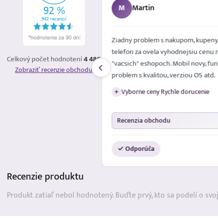
M
Martin
é mailom. Spokojna
Ziadny problem s nakupom, kupeny
telefon za ovela vyhodnejsiu cenu 
Celkový počet hodnotení
4 486
"vacsich" eshopoch. Mobil novy, fun
Zobraziť recenzie obchodu
problem s kvalitou, verziou OS atd.
Vyborne ceny Rychle dorucenie
+
Recenzia obchodu
✓ Odporúča
Recenzie
produktu
Produkt zatiaľ nebol hodnotený. Buďte prvý, kto sa podelí o svo