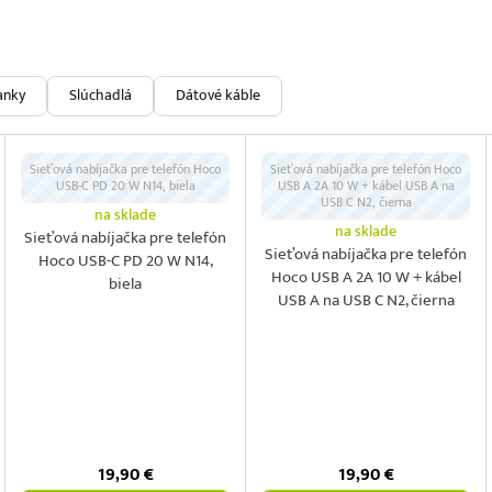
anky
Slúchadlá
Dátové káble
Sieťová nabíjačka pre telefón Hoco
Sieťová nabíjačka pre telefón Hoco
USB-C PD 20 W N14, biela
USB A 2A 10 W + kábel USB A na
USB C N2, čierna
na sklade
na sklade
Sieťová nabíjačka pre telefón
Sieťová nabíjačka pre telefón
Hoco USB-C PD 20 W N14,
Hoco USB A 2A 10 W + kábel
biela
USB A na USB C N2, čierna
19,90
€
19,90
€