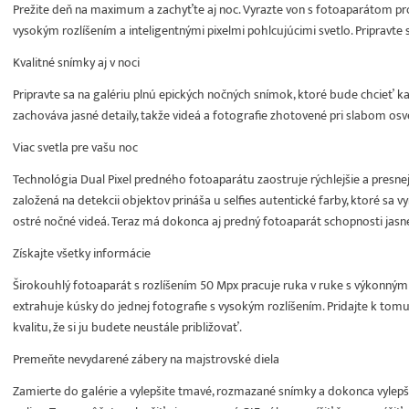
Prežite deň na maximum a zachyťte aj noc. Vyrazte von s fotoaparátom pr
vysokým rozlíšením a inteligentnými pixelmi pohlcujúcimi svetlo. Pripravte
Kvalitné snímky aj v noci
Pripravte sa na galériu plnú epických nočných snímok, ktoré bude chcieť k
zachováva jasné detaily, takže videá a fotografie zhotovené pri slabom os
Viac svetla pre vašu noc
Technológia Dual Pixel predného fotoaparátu zaostruje rýchlejšie a presnejši
založená na detekcii objektov prináša u selfies autentické farby, ktoré sa vy
ostré nočné videá. Teraz má dokonca aj predný fotoaparát schopnosti jasne 
Získajte všetky informácie
Širokouhlý fotoaparát s rozlíšením 50 Mpx pracuje ruka v ruke s výkonným 
extrahuje kúsky do jednej fotografie s vysokým rozlíšením. Pridajte k tom
kvalitu, že si ju budete neustále približovať.
Premeňte nevydarené zábery na majstrovské diela
Zamierte do galérie a vylepšite tmavé, rozmazané snímky a dokonca vylepšit