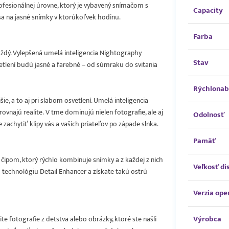
ofesionálnej úrovne, ktorý je vybavený snímačom s
Capacity
 sa na jasné snímky v ktorúkoľvek hodinu.
Farba
aždý. Vylepšená umelá inteligencia Nightography
Stav
vetlení budú jasné a farebné – od súmraku do svitania
Rýchlonab
e, a to aj pri slabom osvetlení. Umelá inteligencia
rovnajú realite. V tme dominujú nielen fotografie, ale aj
Odolnosť
zachytiť klipy vás a vašich priateľov po západe slnka.
Pamäť
čipom, ktorý rýchlo kombinuje snímky a z každej z nich
Veľkosť di
u technológiu Detail Enhancer a získate takú ostrú
Verzia op
Výrobca
e fotografie z detstva alebo obrázky, ktoré ste našli