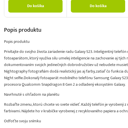
Do košíka
Do košíka
Popis
produktu
Popis produktu
Privítajte do svojho života zariadenie radu Galaxy S23. Inteligentný telef
fotoaparátom, ktorý využíva silu umelej inteligencie na zachovanie aj tých 
dokumentovaním svojich jedinečných dobrodružstiev už nebudete musieť p
Nightography fotografiám dodá realistický jas aj farby, zatiaľ čo funkcia 
Night selfie.Dokonalý fotoaparát mobilného telefónu Samsung Galaxy S2
procesora Qualcomm Snapdragon 8 Gen 2 a odladený ekosystém Galaxy.
Navrhnuté s ohľadom na planétu
Rozbaľte zmenu, ktorú chcete vo svete vidieť. Každý telefón je vyrobený z 
farbivami. Nájdete ho v krabičke vyrobenej z recyklovaného papiera a ochra
Odfoťte svoju snímku