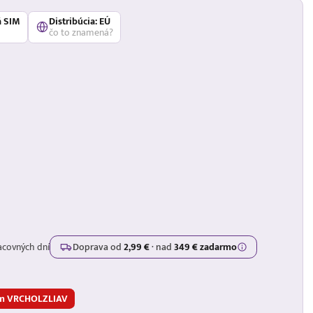
á SIM
Distribúcia: EÚ
čo to znamená?
acovných dní
Doprava od
2,99 €
·
nad
349 € zadarmo
nom VRCHOLZLIAV