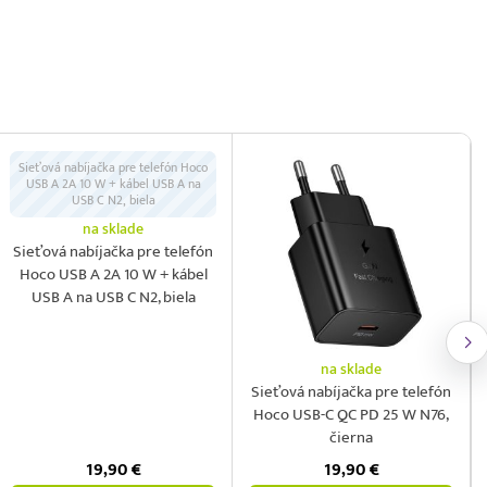
Sieťová nabíjačka pre telefón Hoco
USB A 2A 10 W + kábel USB A na
USB C N2, biela
na sklade
Sieťová nabíjačka pre telefón
Hoco USB A 2A 10 W + kábel
USB A na USB C N2, biela
na sklade
Sieťová nabíjačka pre telefón
Hoco USB-C QC PD 25 W N76,
čierna
19,90
€
19,90
€