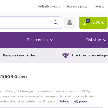
Reklamácia tovaru
Doprava a platba
Kontakt
0
0,00
€
Elektronika
Ostatné
Najlepšie ceny
na trhu
Značkový tovar
v eshope
/256GB Green
radu Galaxy S23. Inteligentný telefón disponuje pokročilým 50 Mpx
nteligencie na zachovanie aj tých najmenších detailov všetkých vašich
brodružstiev už nebudete musieť prestať…
Zobraziť celý popis