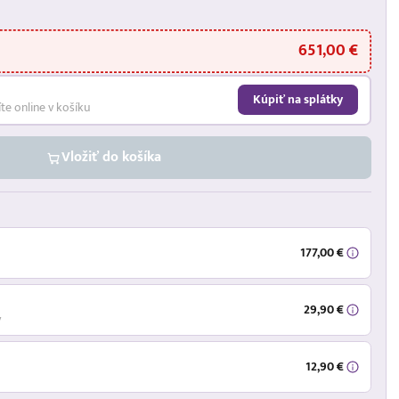
651,00 €
Kúpiť na splátky
íte online v košíku
Vložiť do košíka
177,00 €
29,90 €
ý
12,90 €