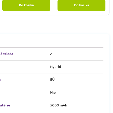
Do košíka
Do košíka
á trieda
A
Hybrid
a
EÚ
Nie
atérie
5000 mAh