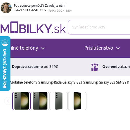
Potrebujete pomôcť? Zavolajte nám!
+421 903 456 256
(
Po-Pia: 9:00 - 14:30
)
ubmenu
ubmenu
Mobilné telefóny
Príslušenstvo
ubmenu
Doprava zadarmo
od 349€
Overené
zákazn
›
Mobilné telefóny
›
Samsung
›
Rada Galaxy S
›
S23
›
Samsung Galaxy S23 SM-S91
ubmenu
A ↑
A
G
Úrok
ubmenu
17,99 %
p.a.