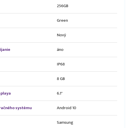
256GB
Green
Nový
íjanie
áno
IP68
8 GB
splaya
6.1"
eračného systému
Android 10
Samsung