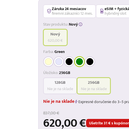
Záruka 24 mesiacov
eSIM + fyzick
firemní zákazníci 12 mes.
hybridný slot
Stav produktu:
Nový
Nový
620,00 €
Farba:
Green
Úložisko:
256GB
128GB
256GB
Nie je na sklade
Nie je na sklade
Nie je na sklade
Expresné doručenie do 3–5 pr
837,00 €
620,00 €
Ušetríte 31 € s kupó