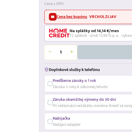
Cena s DPH
Cena bez kupónu
VRCHOLZLIAV
Na splátky od 14,14 €/mes
72 splátok · úrok 17,99 % p. a. · vybav
Doplnkové služby k telefónu
Predĺženie záruky o 1 rok
Záruka 3 roky k zákonnej lehote
Záruka okamžitej výmeny do 30 dní
Pri reklamácii nečakáte, meníme ihneď za nov
Nabíjačka
Nabíjací adaptér