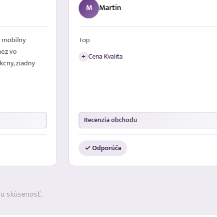
M
Martin
 mobilny
Top
nez vo
Cena Kvalita
+
kcny, ziadny
Recenzia obchodu
✓ Odporúča
ju skúsenosť.