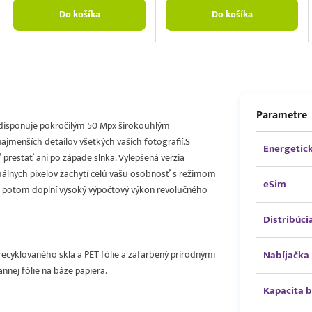
Do košíka
Do košíka
Parametre
ón disponuje pokročilým 50 Mpx širokouhlým
najmenších detailov všetkých vašich fotografií.S
Energetick
restať ani po západe slnka. Vylepšená verzia
duálnych pixelov zachytí celú vašu osobnosť s režimom
eSim
3 potom doplní vysoký výpočtový výkon revolučného
Distribúci
recyklovaného skla a PET fólie a zafarbený prírodnými
Nabíjačka
nnej fólie na báze papiera.
Kapacita b