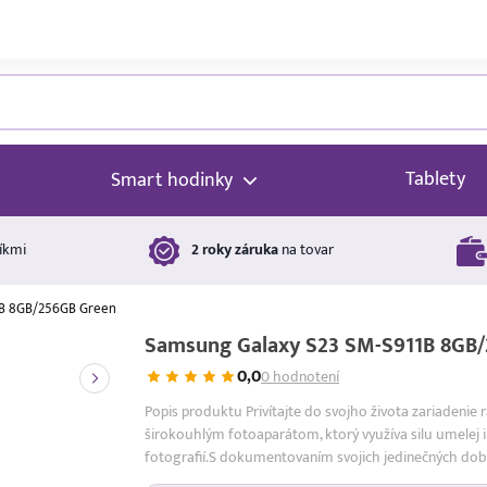
Tablety
Smart hodinky
íkmi
2 roky záruka
na tovar
1B 8GB/256GB Green
Samsung Galaxy S23 SM-S911B 8GB
0,0
0 hodnotení
Popis produktu Privítajte do svojho života zariadenie 
širokouhlým fotoaparátom, ktorý využíva silu umelej i
fotografií.S dokumentovaním svojich jedinečných do