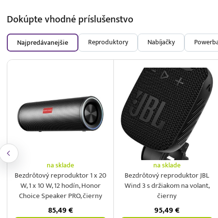
Dokúpte vhodné
príslušenstvo
Reproduktory
Nabíjačky
Powerb
Najpredávanejšie
na sklade
na sklade
Bezdrôtový reproduktor 1 x 20
Bezdrôtový reproduktor JBL
W, 1 x 10 W, 12 hodín, Honor
Wind 3 s držiakom na volant,
Choice Speaker PRO, čierny
čierny
85,49
€
95,49
€