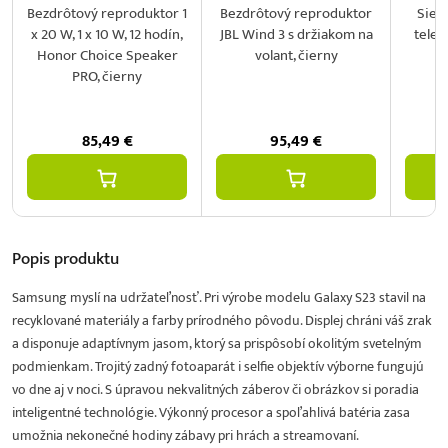
Bezdrôtový reproduktor 1
Bezdrôtový reproduktor
Sieť
x 20 W, 1 x 10 W, 12 hodín,
JBL Wind 3 s držiakom na
telef
Honor Choice Speaker
volant, čierny
2
PRO, čierny
85,49
€
95,49
€
Popis
produktu
Samsung myslí na udržateľnosť. Pri výrobe modelu Galaxy S23 stavil na
recyklované materiály a farby prírodného pôvodu. Displej chráni váš zrak
a disponuje adaptívnym jasom, ktorý sa prispôsobí okolitým svetelným
podmienkam. Trojitý zadný fotoaparát i selfie objektív výborne fungujú
vo dne aj v noci. S úpravou nekvalitných záberov či obrázkov si poradia
inteligentné technológie. Výkonný procesor a spoľahlivá batéria zasa
umožnia nekonečné hodiny zábavy pri hrách a streamovaní.