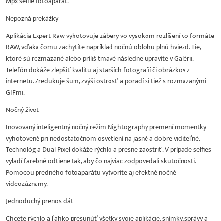
Mpx selfie fotoaparát.
Nepozná prekážky
Aplikácia Expert Raw vyhotovuje zábery vo vysokom rozlíšení vo formáte
RAW, vďaka čomu zachytíte napríklad nočnú oblohu plnú hviezd. Tie,
ktoré sú rozmazané alebo príliš tmavé následne upravíte v Galérii.
Telefón dokáže zlepšiť kvalitu aj starších fotografií či obrázkov z
internetu. Zredukuje šum, zvýši ostrosť a poradí si tiež s rozmazanými
GIFmi.
Nočný život
Inovovaný inteligentný nočný režim Nightography premení momentky
vyhotovené pri nedostatočnom osvetlení na jasné a dobre viditeľné.
Technológia Dual Pixel dokáže rýchlo a presne zaostriť. V prípade selfies
vyladí farebné odtiene tak, aby čo najviac zodpovedali skutočnosti.
Pomocou predného fotoaparátu vytvoríte aj efektné nočné
videozáznamy.
Jednoduchý prenos dát
Chcete rýchlo a ľahko presunúť všetky svoje aplikácie, snímky, správy a