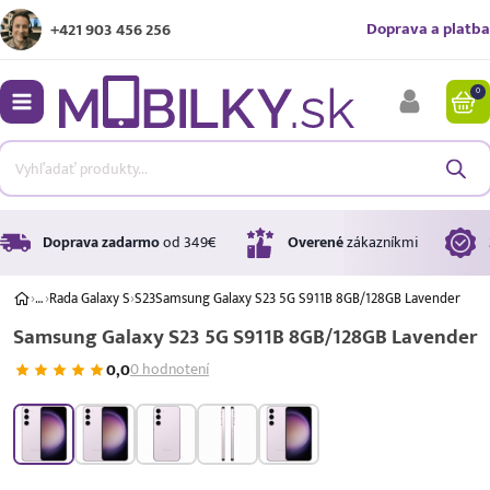
Doprava a platba
+421 903 456 256
0
bmenu
bmenu
bmenu
Doprava zadarmo
od 349€
Overené
zákazníkmi
›
…
›
Rada Galaxy S
›
S23
Samsung Galaxy S23 5G S911B 8GB/128GB Lavender
Samsung Galaxy S23 5G S911B 8GB/128GB Lavender
bmenu
0,0
0 hodnotení
bmenu
A ↑
A
G
Úrok
17,99 %
p.a.