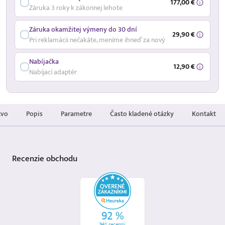
177,00 €
Záruka 3 roky k zákonnej lehote
Záruka okamžitej výmeny do 30 dní
29,90 €
Pri reklamácii nečakáte, meníme ihneď za nový
Nabíjačka
12,90 €
Nabíjací adaptér
tvo
Popis
Parametre
Často kladené otázky
Kontakt
Recenzie
obchodu