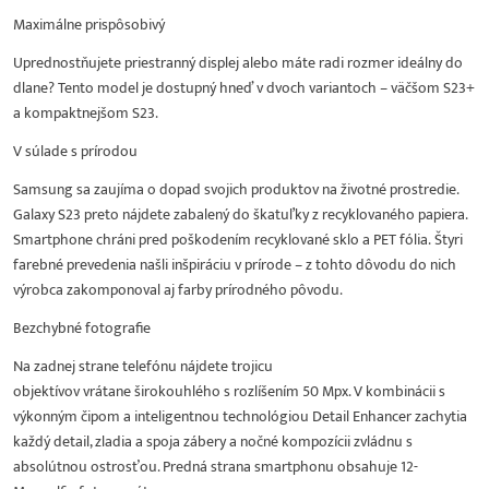
Maximálne prispôsobivý
Uprednostňujete priestranný displej alebo máte radi rozmer ideálny do
dlane? Tento model je dostupný hneď v dvoch variantoch – väčšom S23+
a kompaktnejšom S23.
V súlade s prírodou
Samsung sa zaujíma o dopad svojich produktov na životné prostredie.
Galaxy S23 preto nájdete zabalený do škatuľky z recyklovaného papiera.
Smartphone chráni pred poškodením recyklované sklo a PET fólia. Štyri
farebné prevedenia našli inšpiráciu v prírode – z tohto dôvodu do nich
výrobca zakomponoval aj farby prírodného pôvodu.
Bezchybné fotografie
Na zadnej strane telefónu nájdete trojicu
objektívov vrátane širokouhlého s rozlíšením 50 Mpx. V kombinácii s
výkonným čipom a inteligentnou technológiou Detail Enhancer zachytia
každý detail, zladia a spoja zábery a nočné kompozícii zvládnu s
absolútnou ostrosťou. Predná strana smartphonu obsahuje 12-