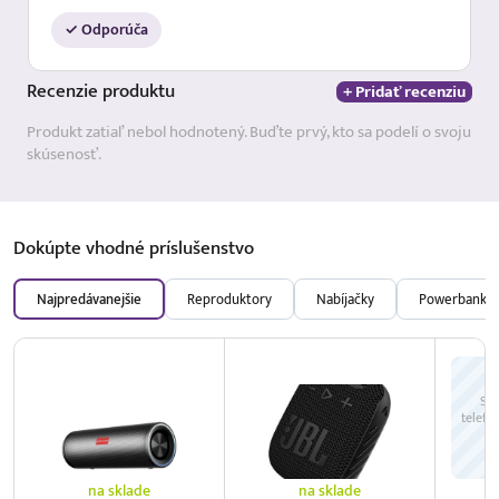
✓ Odporúča
Recenzie
produktu
+ Pridať recenziu
Produkt zatiaľ nebol hodnotený. Buďte prvý, kto sa podelí o svoju
skúsenosť.
Dokúpte vhodné
príslušenstvo
Najpredávanejšie
Reproduktory
Nabíjačky
Powerbanky
Sie
telefó
na sklade
na sklade