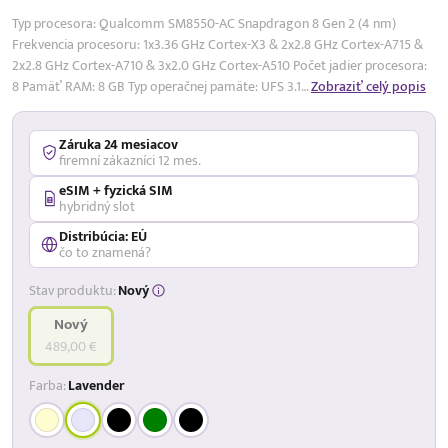
Typ procesora: Qualcomm SM8550-AC Snapdragon 8 Gen 2 (4 nm)
Frekvencia procesoru: 1x3.36 GHz Cortex-X3 & 2x2.8 GHz Cortex-A715 &
2x2.8 GHz Cortex-A710 & 3x2.0 GHz Cortex-A510 Počet jadier procesora:
8 Pamäť RAM: 8 GB Typ operačnej pamäte: UFS 3.1…
Zobraziť celý popis
Záruka 24 mesiacov
firemní zákazníci 12 mes.
eSIM + fyzická SIM
hybridný slot
Distribúcia: EÚ
čo to znamená?
Stav produktu:
Nový
Nový
489,00 €
Farba:
Lavender