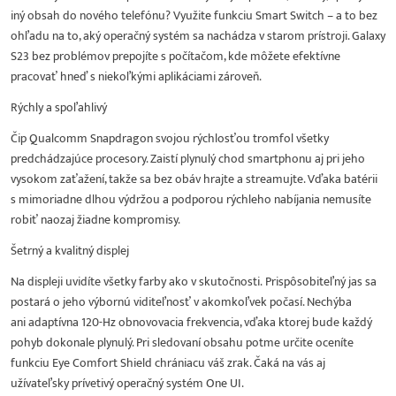
iný obsah do nového telefónu? Využite funkciu Smart Switch – a to bez
ohľadu na to, aký operačný systém sa nachádza v starom prístroji. Galaxy
S23 bez problémov prepojíte s počítačom, kde môžete efektívne
pracovať hneď s niekoľkými aplikáciami zároveň.
Rýchly a spoľahlivý
Čip Qualcomm Snapdragon svojou rýchlosťou tromfol všetky
predchádzajúce procesory. Zaistí plynulý chod smartphonu aj pri jeho
vysokom zaťažení, takže sa bez obáv hrajte a streamujte. Vďaka batérii
s mimoriadne dlhou výdržou a podporou rýchleho nabíjania nemusíte
robiť naozaj žiadne kompromisy.
Šetrný a kvalitný displej
Na displeji uvidíte všetky farby ako v skutočnosti. Prispôsobiteľný jas sa
postará o jeho výbornú viditeľnosť v akomkoľvek počasí. Nechýba
ani adaptívna 120-Hz obnovovacia frekvencia, vďaka ktorej bude každý
pohyb dokonale plynulý. Pri sledovaní obsahu potme určite oceníte
funkciu Eye Comfort Shield chrániacu váš zrak. Čaká na vás aj
užívateľsky prívetivý operačný systém One UI.