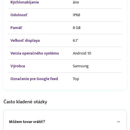
Rýchlonabíjanie
áno
Odolnosť
IP68
Pamäť
8 GB
Veľkosť displaya
6.1"
Verzia operačného systému
Android 10
Výrobca
Samsung
Označenie pre Google feed
Top
Často kladené
otázky
Môžem tovar vrátiť?