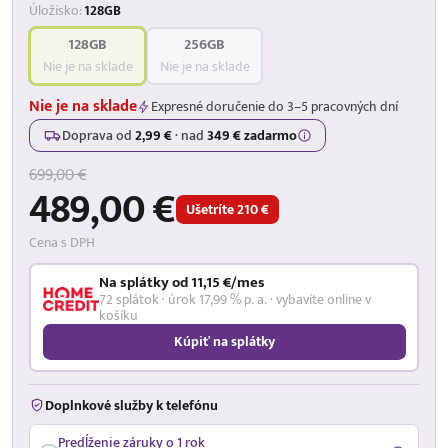
Úložisko:
128GB
128GB
256GB
Nie je na sklade
Nie je na sklade
Nie je na sklade
Expresné doručenie do 3–5 pracovných dní
Doprava od
2,99 €
·
nad
349 € zadarmo
699,00 €
489,00 €
Ušetríte 210 €
Cena s DPH
Na splátky od 11,15 €/mes
72 splátok · úrok 17,99 % p. a. · vybavíte online v
košíku
Kúpiť na splátky
Doplnkové služby k telefónu
Predĺženie záruky o 1 rok