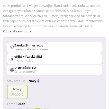
Popis produktu Privítajte do svojho života zariadenie radu Galaxy S23.
Inteligentný telefón disponuje pokročilým 50 Mpx širokouhlým
fotoaparátom, ktorý využíva silu umelej inteligencie na zachovanie aj
tých najmenších detailov všetkých vašich fotografií.S dokumentovaním
svojich jedinečných dobrodružstiev už nebudete musieť prestať…
Zobraziť celý popis
Záruka 24 mesiacov
firemní zákazníci 12 mes.
eSIM + fyzická SIM
hybridný slot
Distribúcia: EÚ
čo to znamená?
Stav produktu:
Nový
Nový
510,00 €
Farba:
Green