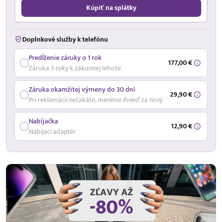
Kúpiť na splátky
Doplnkové služby k telefónu
Predĺženie záruky o 1 rok
177,00 €
Záruka 3 roky k zákonnej lehote
Záruka okamžitej výmeny do 30 dní
29,90 €
Pri reklamácii nečakáte, meníme ihneď za nový
Nabíjačka
12,90 €
Nabíjací adaptér