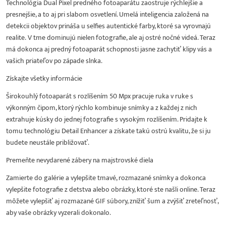
Technológia Dual Pixel predného fotoaparátu zaostruje rýchlejšie a
presnejšie, a to aj pri slabom osvetlení. Umelá inteligencia založená na
detekcii objektov prináša u selfies autentické farby, ktoré sa vyrovnajú
realite. V tme dominujú nielen fotografie, ale aj ostré nočné videá. Teraz
má dokonca aj predný fotoaparát schopnosti jasne zachytiť klipy vás a
vašich priateľov po západe slnka.
Získajte všetky informácie
Širokouhlý fotoaparát s rozlíšením 50 Mpx pracuje ruka v ruke s
výkonným čipom, ktorý rýchlo kombinuje snímky a z každej z nich
extrahuje kúsky do jednej fotografie s vysokým rozlíšením. Pridajte k
tomu technológiu Detail Enhancer a získate takú ostrú kvalitu, že si ju
budete neustále približovať.
Premeňte nevydarené zábery na majstrovské diela
Zamierte do galérie a vylepšite tmavé, rozmazané snímky a dokonca
vylepšite fotografie z detstva alebo obrázky, ktoré ste našli online. Teraz
môžete vylepšiť aj rozmazané GIF súbory, znížiť šum a zvýšiť zreteľnosť,
aby vaše obrázky vyzerali dokonalo.