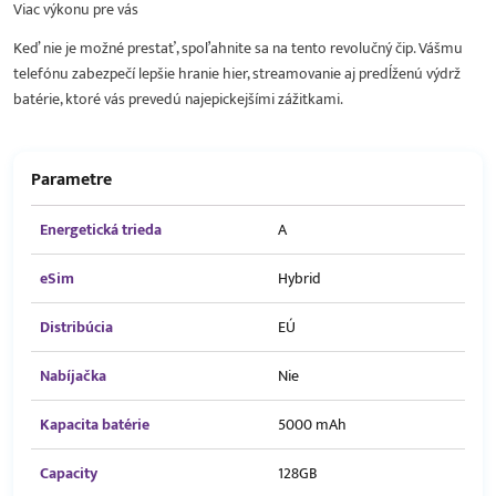
Viac výkonu pre vás
Keď nie je možné prestať, spoľahnite sa na tento revolučný čip. Vášmu
telefónu zabezpečí lepšie hranie hier, streamovanie aj predĺženú výdrž
batérie, ktoré vás prevedú najepickejšími zážitkami.
Parametre
Energetická trieda
A
eSim
Hybrid
Distribúcia
EÚ
Nabíjačka
Nie
Kapacita batérie
5000 mAh
Capacity
128GB