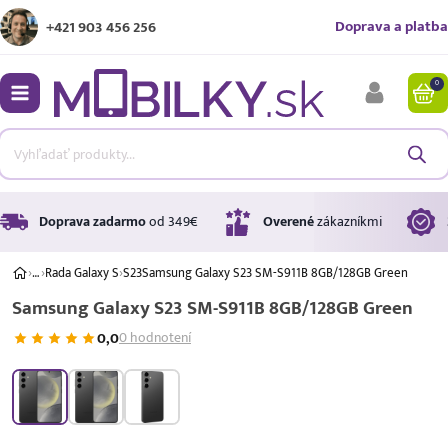
Doprava a platba
+421 903 456 256
0
bmenu
bmenu
bmenu
Doprava zadarmo
od 349€
Overené
zákazníkmi
›
…
›
Rada Galaxy S
›
S23
Samsung Galaxy S23 SM-S911B 8GB/128GB Green
Samsung Galaxy S23 SM-S911B 8GB/128GB Green
bmenu
0,0
0 hodnotení
bmenu
A ↑
A
G
Úrok
17,99 %
p.a.