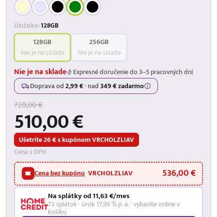
Úložisko:
128GB
128GB
256GB
Nie je na sklade
Nie je na sklade
Nie je na sklade
Expresné doručenie do 3–5 pracovných dní
Doprava od
2,99 €
·
nad
349 € zadarmo
720,00 €
510,00 €
Ušetríte 26 € s kupónom VRCHOLZLIAV
Cena s DPH
536,00 €
Cena bez kupónu
VRCHOLZLIAV
Na splátky od 11,63 €/mes
72 splátok · úrok 17,99 % p. a. · vybavíte online v
košíku