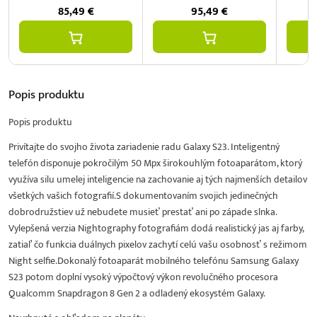
85,49
€
95,49
€
Popis
produktu
Popis produktu
Privítajte do svojho života zariadenie radu Galaxy S23. Inteligentný
telefón disponuje pokročilým 50 Mpx širokouhlým fotoaparátom, ktorý
využíva silu umelej inteligencie na zachovanie aj tých najmenších detailov
všetkých vašich fotografií.S dokumentovaním svojich jedinečných
dobrodružstiev už nebudete musieť prestať ani po západe slnka.
Vylepšená verzia Nightography fotografiám dodá realistický jas aj farby,
zatiaľ čo funkcia duálnych pixelov zachytí celú vašu osobnosť s režimom
Night selfie.Dokonalý fotoaparát mobilného telefónu Samsung Galaxy
S23 potom doplní vysoký výpočtový výkon revolučného procesora
Qualcomm Snapdragon 8 Gen 2 a odladený ekosystém Galaxy.