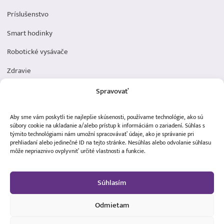
Príslušenstvo
Smart hodinky
Robotické vysávače
Zdravie
Elektromobilita
Spravovať
Herná zóna
Aby sme vám poskytli tie najlepšie skúsenosti, používame technológie, ako sú
Dôležité odkazy
súbory cookie na ukladanie a/alebo prístup k informáciám o zariadení. Súhlas s
týmito technológiami nám umožní spracovávať údaje, ako je správanie pri
prehliadaní alebo jedinečné ID na tejto stránke. Nesúhlas alebo odvolanie súhlasu
Obchodné podmienky
môže nepriaznivo ovplyvniť určité vlastnosti a funkcie.
Ochrana osobných údajov
Súhlasím
Doprava a platba
Reklamácia tovaru
Odmietam