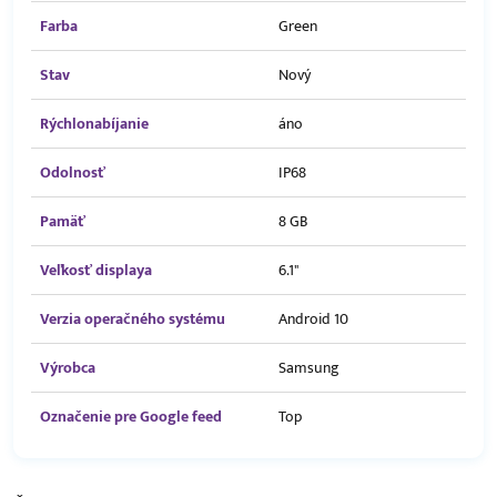
Farba
Green
Stav
Nový
Rýchlonabíjanie
áno
Odolnosť
IP68
Pamäť
8 GB
Veľkosť displaya
6.1"
Verzia operačného systému
Android 10
Výrobca
Samsung
Označenie pre Google feed
Top