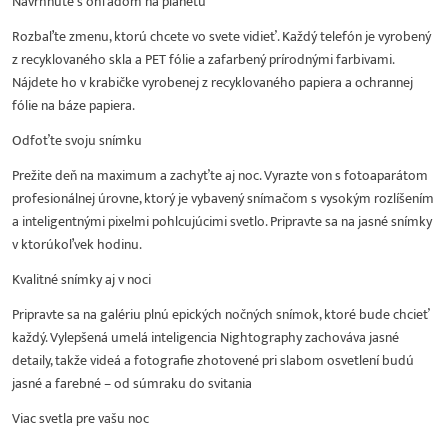
Navrhnuté s ohľadom na planétu
Rozbaľte zmenu, ktorú chcete vo svete vidieť. Každý telefón je vyrobený
z recyklovaného skla a PET fólie a zafarbený prírodnými farbivami.
Nájdete ho v krabičke vyrobenej z recyklovaného papiera a ochrannej
fólie na báze papiera.
Odfoťte svoju snímku
Prežite deň na maximum a zachyťte aj noc. Vyrazte von s fotoaparátom
profesionálnej úrovne, ktorý je vybavený snímačom s vysokým rozlíšením
a inteligentnými pixelmi pohlcujúcimi svetlo. Pripravte sa na jasné snímky
v ktorúkoľvek hodinu.
Kvalitné snímky aj v noci
Pripravte sa na galériu plnú epických nočných snímok, ktoré bude chcieť
každý. Vylepšená umelá inteligencia Nightography zachováva jasné
detaily, takže videá a fotografie zhotovené pri slabom osvetlení budú
jasné a farebné – od súmraku do svitania
Viac svetla pre vašu noc