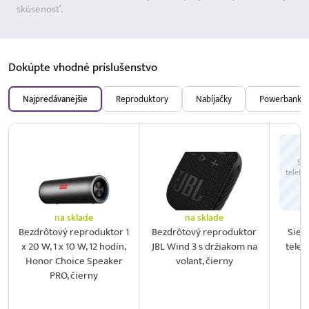
skúsenosť.
Dokúpte vhodné
príslušenstvo
Najpredávanejšie
Reproduktory
Nabíjačky
Powerbanky
Sie
telefó
na sklade
na sklade
Bezdrôtový reproduktor 1
Bezdrôtový reproduktor
Sieť
x 20 W, 1 x 10 W, 12 hodín,
JBL Wind 3 s držiakom na
telef
Honor Choice Speaker
volant, čierny
2
PRO, čierny