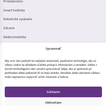
Príslušenstvo
Smart hodinky
Robotické vysávače
Zdravie
Elektromobilita
Herná zóna
Spravovať
Dôležité odkazy
Aby sme vám poskytli tie najlepšie skúsenosti, používame technológie, ako sú
Obchodné podmienky
súbory cookie na ukladanie a/alebo prístup k informáciám o zariadení. Súhlas s
týmito technológiami nám umožní spracovávať údaje, ako je správanie pri
prehliadaní alebo jedinečné ID na tejto stránke. Nesúhlas alebo odvolanie súhlasu
Ochrana osobných údajov
môže nepriaznivo ovplyvniť určité vlastnosti a funkcie.
Doprava a platba
Reklamácia tovaru
Súhlasím
Odmietam