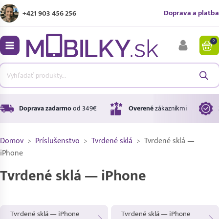
Doprava a platba
+421 903 456 256
0
bmenu
bmenu
bmenu
Doprava zadarmo
od 349€
Overené
zákazníkmi
Domov
>
Príslušenstvo
>
Tvrdené sklá
>
Tvrdené sklá —
bmenu
iPhone
Tvrdené sklá — iPhone
bmenu
Tvrdené sklá — iPhone
Tvrdené sklá — iPhone