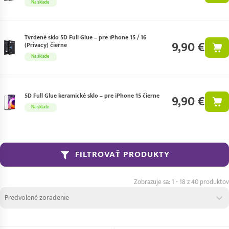
Na sklade
Tvrdené sklo 5D Full Glue – pre iPhone 15 / 16
9,90 €
(Privacy) čierne
Na sklade
5D Full Glue keramické sklo – pre iPhone 15 čierne
9,90 €
Na sklade
FILTROVAŤ PRODUKTY
1 - 18 z 40 produktov
Zoradenie produktov
Sort content
Sort content