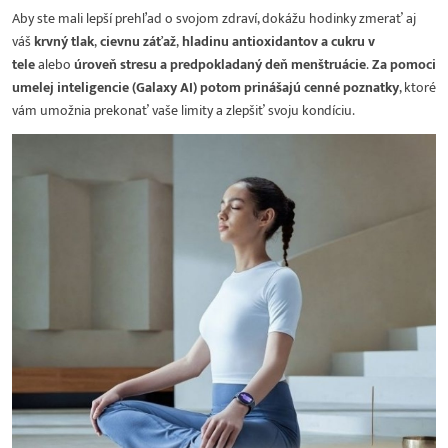
Aby ste mali lepší prehľad o svojom zdraví, dokážu hodinky zmerať aj
váš
krvný tlak
,
cievnu záťaž
,
hladinu antioxidantov a cukru v
tele
alebo
úroveň stresu a predpokladaný deň menštruácie
.
Za pomoci
umelej inteligencie (Galaxy AI) potom prinášajú cenné poznatky
, ktoré
vám umožnia prekonať vaše limity a zlepšiť svoju kondíciu.