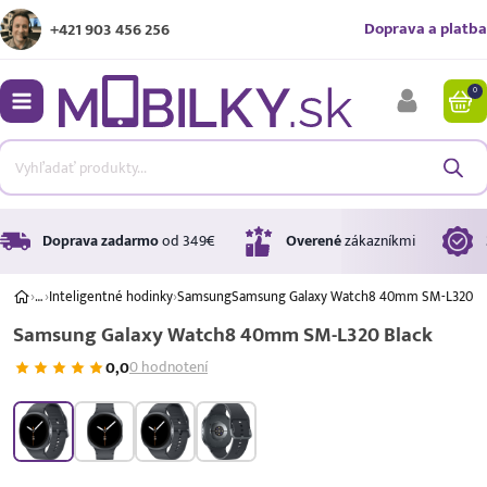
Doprava a platba
+421 903 456 256
0
bmenu
bmenu
bmenu
Doprava zadarmo
od 349€
Overené
zákazníkmi
›
…
›
Inteligentné hodinky
›
Samsung
Samsung Galaxy Watch8 40mm SM-L320 Bl
Samsung Galaxy Watch8 40mm SM-L320 Black
bmenu
0,0
0 hodnotení
bmenu
Úrok
17,99 %
p.a.