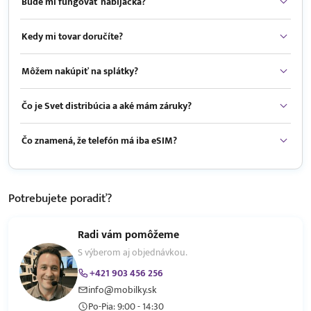
Bude mi fungovať nabíjačka?
Kedy mi tovar doručíte?
Môžem nakúpiť na splátky?
Čo je Svet distribúcia a aké mám záruky?
Čo znamená, že telefón má iba eSIM?
Potrebujete
poradiť?
Radi vám pomôžeme
S výberom aj objednávkou.
+421 903 456 256
info@mobilky.sk
Po-Pia: 9:00 - 14:30