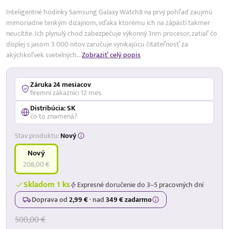
Inteligentné hodinky Samsung Galaxy Watch8 na prvý pohľad zaujmú
mimoriadne tenkým dizajnom, vďaka ktorému ich na zápästí takmer
neucítite. Ich plynulý chod zabezpečuje výkonný 3nm procesor, zatiaľ čo
displej s jasom 3 000 nitov zaručuje vynikajúcu čitateľnosť za
akýchkoľvek svetelných…
Zobraziť celý popis
Záruka 24 mesiacov
firemní zákazníci 12 mes.
Distribúcia: SK
čo to znamená?
Stav produktu:
Nový
Nový
208,00 €
Skladom 1 ks
Expresné doručenie do 3–5 pracovných dní
Doprava od
2,99 €
·
nad
349 € zadarmo
500,00 €