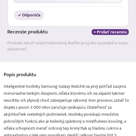
✓ Odporúča
Recenzie
produktu
+ Pridať recenziu
Produkt zatiaľ nebol hodnotený. Buďte prvý, kto sa podelí o svoju
skúsenosť.
Popis
produktu
Inteligentné hodinky Samsung Galaxy Watch8 na prvý pohľad zaujmú
mimoriadne tenkým dizajnom, vďaka ktorému ich na zápästí takmer
neucítite. Ich plynulý chod zabezpečuje výkonný 3nm procesor, zatiaľ čo
displej s jasom 3 000 nitov zaručuje vynikajúcu čitateľnosť za
akýchkoľvek svetelných podmienok. Hodinky ponúkajú množstvo
pokročilých funkcií, ako je bežecký, spánkový a mindfulness koučing, a
vďaka schopnosti merať srdcový tep, krvný tlak aj hladinu cukrov a
antioxidantov v tele vám pomáhajú zlepšiť celkový životný štýl. S