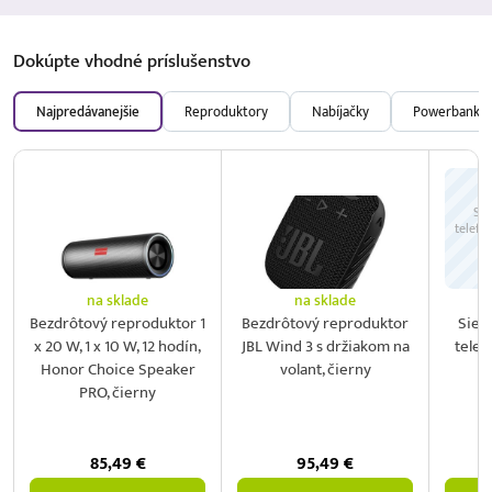
Dokúpte vhodné
príslušenstvo
Najpredávanejšie
Reproduktory
Nabíjačky
Powerbanky
Sie
telefó
na sklade
na sklade
Bezdrôtový reproduktor 1
Bezdrôtový reproduktor
Sieť
x 20 W, 1 x 10 W, 12 hodín,
JBL Wind 3 s držiakom na
telef
Honor Choice Speaker
volant, čierny
2
PRO, čierny
85,49
€
95,49
€