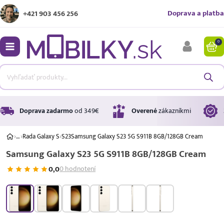
Doprava a platba
+421 903 456 256
0
bmenu
bmenu
bmenu
Doprava zadarmo
od 349€
Overené
zákazníkmi
›
…
›
Rada Galaxy S
›
S23
Samsung Galaxy S23 5G S911B 8GB/128GB Cream
Samsung Galaxy S23 5G S911B 8GB/128GB Cream
bmenu
0,0
0 hodnotení
bmenu
A ↑
A
G
Úrok
17,99 %
p.a.