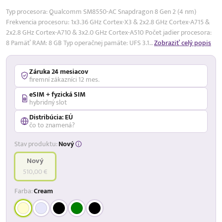
Typ procesora: Qualcomm SM8550-AC Snapdragon 8 Gen 2 (4 nm)
Frekvencia procesoru: 1x3.36 GHz Cortex-X3 & 2x2.8 GHz Cortex-A715 &
2x2.8 GHz Cortex-A710 & 3x2.0 GHz Cortex-A510 Počet jadier procesora:
8 Pamäť RAM: 8 GB Typ operačnej pamäte: UFS 3.1…
Zobraziť celý popis
Záruka 24 mesiacov
firemní zákazníci 12 mes.
eSIM + fyzická SIM
hybridný slot
Distribúcia: EÚ
čo to znamená?
Stav produktu:
Nový
Nový
510,00 €
Farba:
Cream