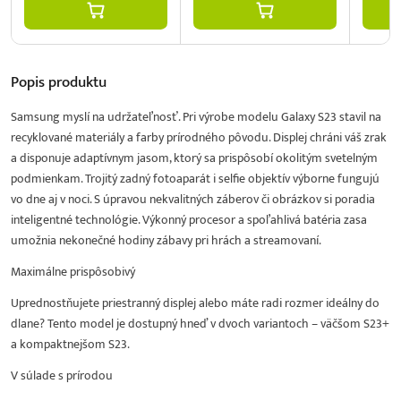
Popis
produktu
Samsung myslí na udržateľnosť. Pri výrobe modelu Galaxy S23 stavil na
recyklované materiály a farby prírodného pôvodu. Displej chráni váš zrak
a disponuje adaptívnym jasom, ktorý sa prispôsobí okolitým svetelným
podmienkam. Trojitý zadný fotoaparát i selfie objektív výborne fungujú
vo dne aj v noci. S úpravou nekvalitných záberov či obrázkov si poradia
inteligentné technológie. Výkonný procesor a spoľahlivá batéria zasa
umožnia nekonečné hodiny zábavy pri hrách a streamovaní.
Maximálne prispôsobivý
Uprednostňujete priestranný displej alebo máte radi rozmer ideálny do
dlane? Tento model je dostupný hneď v dvoch variantoch – väčšom S23+
a kompaktnejšom S23.
V súlade s prírodou