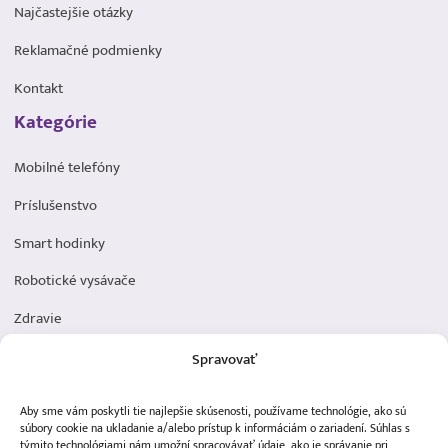
Najčastejšie otázky
Reklamačné podmienky
Kontakt
Kategórie
Mobilné telefóny
Príslušenstvo
Smart hodinky
Robotické vysávače
Zdravie
Elektromobilita
Spravovať
Herná zóna
Aby sme vám poskytli tie najlepšie skúsenosti, používame technológie, ako sú
Dôležité odkazy
súbory cookie na ukladanie a/alebo prístup k informáciám o zariadení. Súhlas s
týmito technológiami nám umožní spracovávať údaje, ako je správanie pri