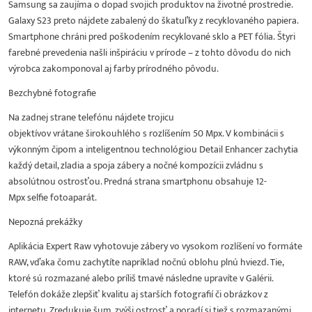
Samsung sa zaujíma o dopad svojich produktov na životné prostredie.
Galaxy S23 preto nájdete zabalený do škatuľky z recyklovaného papiera.
Smartphone chráni pred poškodením recyklované sklo a PET fólia. Štyri
farebné prevedenia našli inšpiráciu v prírode – z tohto dôvodu do nich
výrobca zakomponoval aj farby prírodného pôvodu.
Bezchybné fotografie
Na zadnej strane telefónu nájdete trojicu
objektívov vrátane širokouhlého s rozlíšením 50 Mpx. V kombinácii s
výkonným čipom a inteligentnou technológiou Detail Enhancer zachytia
každý detail, zladia a spoja zábery a nočné kompozícii zvládnu s
absolútnou ostrosťou. Predná strana smartphonu obsahuje 12-
Mpx selfie fotoaparát.
Nepozná prekážky
Aplikácia Expert Raw vyhotovuje zábery vo vysokom rozlíšení vo formáte
RAW, vďaka čomu zachytíte napríklad nočnú oblohu plnú hviezd. Tie,
ktoré sú rozmazané alebo príliš tmavé následne upravíte v Galérii.
Telefón dokáže zlepšiť kvalitu aj starších fotografií či obrázkov z
internetu. Zredukuje šum, zvýši ostrosť a poradí si tiež s rozmazanými