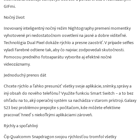
GIFmi.
Nočný život
Inovovaný inteligentný nočný režim Nightography premení momentky
vyhotovené pri nedostatočnom osvetlení na jasné a dobre viditeľné.
Technológia Dual Pixel dokáže rýchlo a presne zaostriť. V prípade selfies
vyladí farebné odtiene tak, aby čo najviac zodpovedali skutočnosti.
Pomocou predného fotoaparátu vytvoríte aj efektné nočné
videozáznamy.
Jednoduchý prenos dát
Chcete rýchlo a ľahko presunúť všetky svoje aplikácie, snímky, správy a
iný obsah do nového telefónu? Využite funkciu Smart Switch – a to bez
ohľadu na to, aký operačný systém sa nachádza v starom prístroji. Galaxy
S23 bez problémov prepojíte s počítačom, kde môžete efektívne
pracovať hneď s niekoľkými aplikáciami zároveň.
Rýchly a spoľahlivý
Čip Qualcomm Snapdragon svojou rýchlosťou tromfol všetky