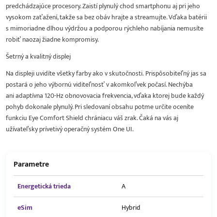
predchádzajúce procesory. Zaistí plynulý chod smartphonu aj pri jeho
vysokom zaťažení, takže sa bez obáv hrajte a streamujte. Vďaka batérii
s mimoriadne dlhou výdržou a podporou rýchleho nabíjania nemusíte
robiť naozaj žiadne kompromisy.
Šetrný a kvalitný displej
Na displeji uvidíte všetky farby ako v skutočnosti. Prispôsobiteľný jas sa
postará o jeho výbornú viditeľnosť v akomkoľvek počasí. Nechýba
ani adaptívna 120-Hz obnovovacia frekvencia, vďaka ktorej bude každý
pohyb dokonale plynulý. Pri sledovaní obsahu potme určite oceníte
funkciu Eye Comfort Shield chrániacu váš zrak. Čaká na vás aj
užívateľsky prívetivý operačný systém One UI.
Parametre
Energetická trieda
A
eSim
Hybrid