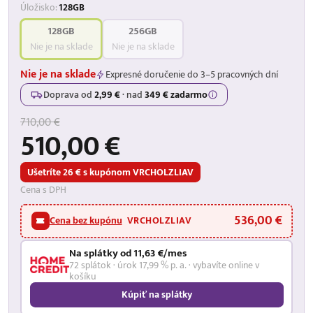
Úložisko:
128GB
128GB
256GB
Nie je na sklade
Nie je na sklade
Nie je na sklade
Expresné doručenie do 3–5 pracovných dní
Doprava od
2,99 €
·
nad
349 € zadarmo
710,00 €
510,00 €
Ušetríte 26 € s kupónom VRCHOLZLIAV
Cena s DPH
536,00 €
Cena bez kupónu
VRCHOLZLIAV
Na splátky od 11,63 €/mes
72 splátok · úrok 17,99 % p. a. · vybavíte online v
košíku
Kúpiť na splátky