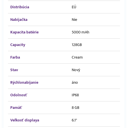
Distribúcia
EÚ
Nabíjačka
Nie
Kapacita batérie
5000 mAh
Capacity
128GB
Farba
Cream
Stav
Nový
Rýchlonabíjanie
áno
Odolnosť
IP68
Pamäť
8 GB
Veľkosť displaya
6.1"