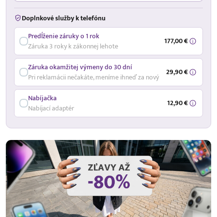
Doplnkové služby k telefónu
Predĺženie záruky o 1 rok
177,00 €
Záruka 3 roky k zákonnej lehote
Záruka okamžitej výmeny do 30 dní
29,90 €
Pri reklamácii nečakáte, meníme ihneď za nový
Nabíjačka
12,90 €
Nabíjací adaptér