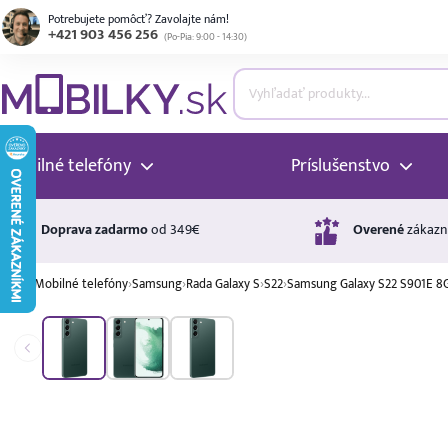
Potrebujete pomôcť? Zavolajte nám!
+421 903 456 256
(
Po-Pia: 9:00 - 14:30
)
ubmenu
ubmenu
Mobilné telefóny
Príslušenstvo
ubmenu
Doprava zadarmo
od 349€
Overené
zákazn
›
Mobilné telefóny
›
Samsung
›
Rada Galaxy S
›
S22
›
Samsung Galaxy S22 S901E 8
ubmenu
A ↑
A
G
Úrok
ubmenu
17,99 %
p.a.