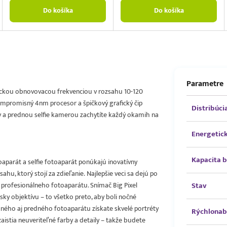
Do košíka
Do košíka
Parametre
namickou obnovovacou frekvenciou v rozsahu 10-120
mpromisný 4nm procesor a špičkový grafický čip
Distribúci
 a prednou selfie kamerou zachytíte každý okamih na
Energetick
Kapacita b
oaparát a selfie fotoaparát ponúkajú inovatívny
hu, ktorý stojí za zdieľanie. Najlepšie veci sa dejú po
profesionálneho fotoaparátu. Snímač Big Pixel
Stav
lesky objektívu – to všetko preto, aby boli nočné
ného aj predného fotoaparátu získate skvelé portréty
Rýchlonab
zaistia neuveriteľné farby a detaily – takže budete