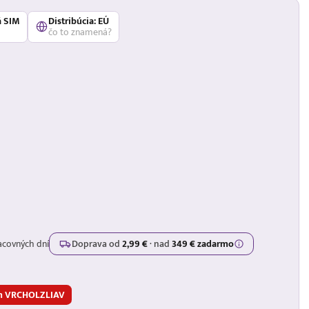
á SIM
Distribúcia: EÚ
čo to znamená?
acovných dní
Doprava od
2,99 €
·
nad
349 € zadarmo
om VRCHOLZLIAV