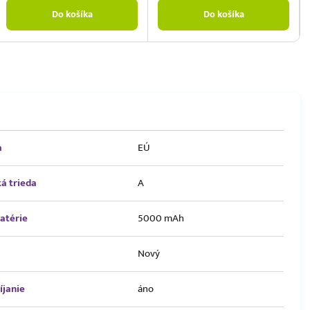
Do košíka
Do košíka
a
EÚ
á trieda
A
atérie
5000 mAh
Nový
íjanie
áno