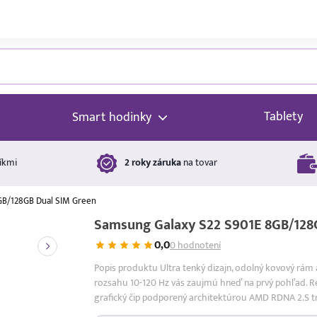
Tablety
Smart hodinky
íkmi
2 roky záruka
na tovar
GB/128GB Dual SIM Green
Samsung Galaxy S22 S901E 8GB/128
0,0
0 hodnotení
Popis produktu Ultra tenký dizajn, odolný kovový rám 
rozsahu 10-120 Hz vás zaujmú hneď na prvý pohľad. 
grafický čip podporený architektúrou AMD RDNA 2.S tr