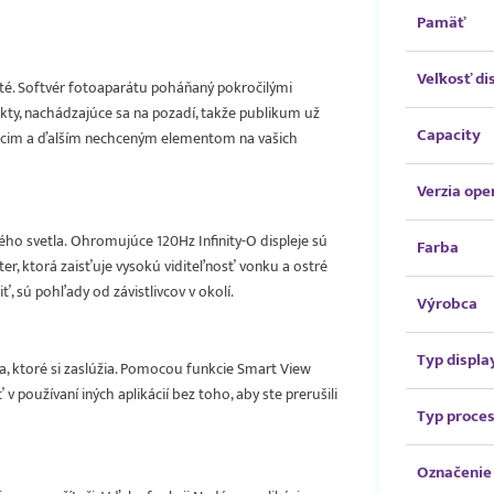
Pamäť
Veľkosť di
žité. Softvér fotoaparátu poháňaný pokročilými
kty, nachádzajúce sa na pozadí, takže publikum už
Capacity
cim a ďalším nechceným elementom na vašich
Verzia op
čného svetla. Ohromujúce 120Hz Infinity-O displeje sú
Farba
r, ktorá zaisťuje vysokú viditeľnosť vonku a ostré
ť, sú pohľady od závistlivcov v okolí.
Výrobca
Typ displa
, ktoré si zaslúžia. Pomocou funkcie Smart View
v používaní iných aplikácií bez toho, aby ste prerušili
Typ proce
Označenie 