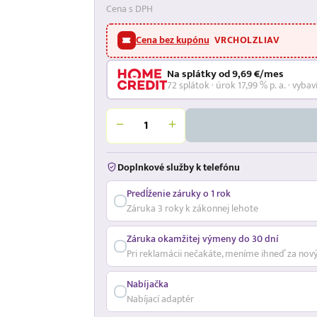
Cena s DPH
Cena bez kupónu
VRCHOLZLIAV
Na splátky od 9,69 €/mes
72 splátok · úrok 17,99 % p. a. · vybav
Doplnkové služby k telefónu
Predĺženie záruky o 1 rok
Záruka 3 roky k zákonnej lehote
Záruka okamžitej výmeny do 30 dní
Pri reklamácii nečakáte, meníme ihneď za nov
Nabíjačka
Nabíjací adaptér