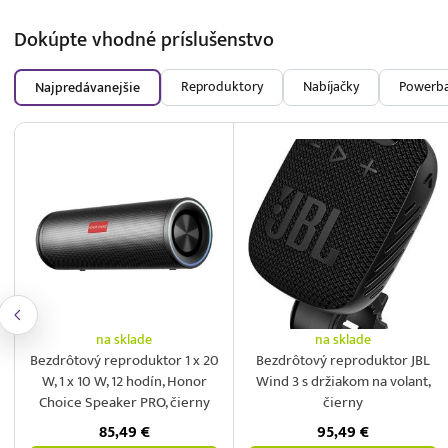
Dokúpte vhodné
príslušenstvo
Reproduktory
Nabíjačky
Powerb
Najpredávanejšie
na sklade
na sklade
Bezdrôtový reproduktor 1 x 20
Bezdrôtový reproduktor JBL
W, 1 x 10 W, 12 hodín, Honor
Wind 3 s držiakom na volant,
Choice Speaker PRO, čierny
čierny
85,49
€
95,49
€