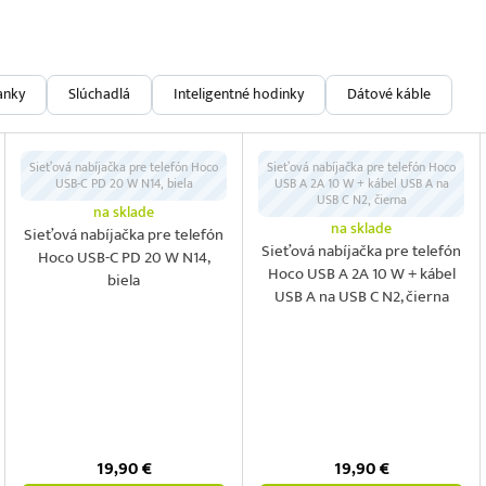
anky
Slúchadlá
Inteligentné hodinky
Dátové káble
Sieťová nabíjačka pre telefón Hoco
Sieťová nabíjačka pre telefón Hoco
USB-C PD 20 W N14, biela
USB A 2A 10 W + kábel USB A na
USB C N2, čierna
na sklade
na sklade
Sieťová nabíjačka pre telefón
Sieťová nabíjačka pre telefón
Hoco USB-C PD 20 W N14,
Hoco USB A 2A 10 W + kábel
biela
USB A na USB C N2, čierna
19,90
€
19,90
€