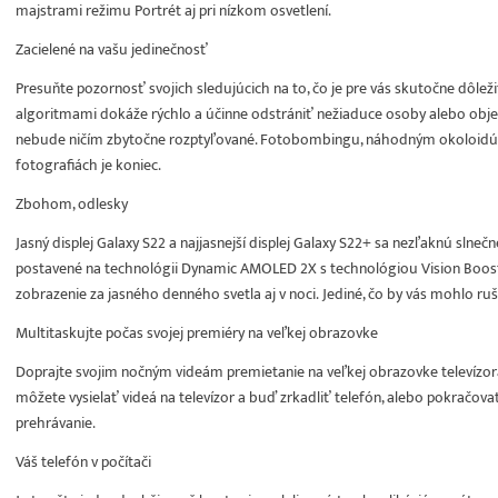
majstrami režimu Portrét aj pri nízkom osvetlení.
Zacielené na vašu jedinečnosť
Presuňte pozornosť svojich sledujúcich na to, čo je pre vás skutočne dôle
algoritmami dokáže rýchlo a účinne odstrániť nežiaduce osoby alebo obje
nebude ničím zbytočne rozptyľované. Fotobombingu, náhodným okoloidú
fotografiách je koniec.
Zbohom, odlesky
Jasný displej Galaxy S22 a najjasnejší displej Galaxy S22+ sa nezľaknú slne
postavené na technológii Dynamic AMOLED 2X s technológiou Vision Booste
zobrazenie za jasného denného svetla aj v noci. Jediné, čo by vás mohlo ruši
Multitaskujte počas svojej premiéry na veľkej obrazovke
Doprajte svojim nočným videám premietanie na veľkej obrazovke televízora
môžete vysielať videá na televízor a buď zrkadliť telefón, alebo pokračovať 
prehrávanie.
Váš telefón v počítači