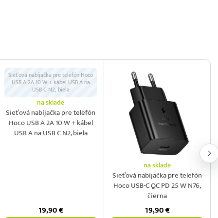
Sieťová nabíjačka pre telefón Hoco
USB A 2A 10 W + kábel USB A na
USB C N2, biela
na sklade
Sieťová nabíjačka pre telefón
Hoco USB A 2A 10 W + kábel
USB A na USB C N2, biela
na sklade
Sieťová nabíjačka pre telefón
Hoco USB-C QC PD 25 W N76,
čierna
19,90
€
19,90
€