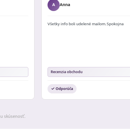
A
Anna
Všetky info boli udelené mailom. Spokojna
Recenzia obchodu
✓ Odporúča
ju skúsenosť.