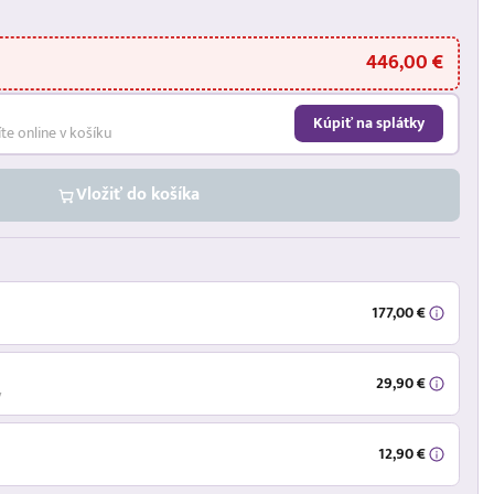
446,00 €
Kúpiť na splátky
íte online v košíku
Vložiť do košíka
177,00 €
29,90 €
ý
12,90 €