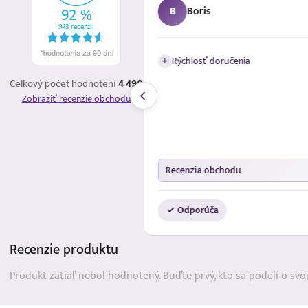
B
Boris
avenie a dobrá
Rýchlosť doručenia
+
Celkový počet hodnotení
4 490
Zobraziť recenzie obchodu
Recenzia obchodu
✓ Odporúča
Recenzie
produktu
Produkt zatiaľ nebol hodnotený. Buďte prvý, kto sa podelí o svo