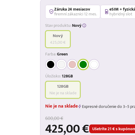
Záruka 24 mesiacov
eSIM + fyzick
firemní zákazníci 12 mes.
hybridný slot
Stav produktu:
Nový
Nový
425,00 €
Farba:
Green
Úložisko:
128GB
128GB
Nie je na sklade
Nie je na sklade
Expresné doručenie do 3–5 pr
600,00 €
425,00 €
Ušetríte 21 € s kupón