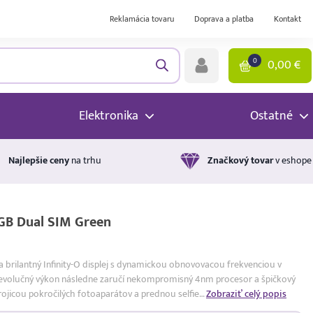
Reklamácia tovaru
Doprava a platba
Kontakt
0
0,00
€
Elektronika
Ostatné
Najlepšie ceny
na trhu
Značkový tovar
v eshope
GB Dual SIM Green
a brilantný Infinity-O displej s dynamickou obnovovacou frekvenciou v
Revolučný výkon následne zaručí nekompromisný 4nm procesor a špičkový
ojicou pokročilých fotoaparátov a prednou selfie…
Zobraziť celý popis