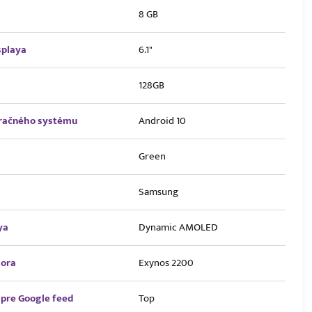
8 GB
splaya
6.1"
128GB
eračného systému
Android 10
Green
Samsung
ya
Dynamic AMOLED
sora
Exynos 2200
pre Google feed
Top