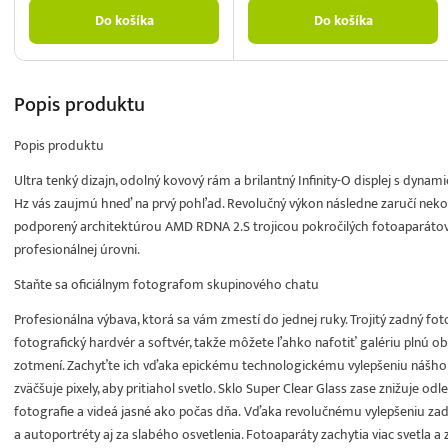
Do košíka
Do košíka
Popis
produktu
Popis produktu
Ultra tenký dizajn, odolný kovový rám a brilantný Infinity-O displej s dy
Hz vás zaujmú hneď na prvý pohľad. Revolučný výkon následne zaručí neko
podporený architektúrou AMD RDNA 2.S trojicou pokročilých fotoaparátov
profesionálnej úrovni.
Staňte sa oficiálnym fotografom skupinového chatu
Profesionálna výbava, ktorá sa vám zmestí do jednej ruky. Trojitý zadný fot
fotografický hardvér a softvér, takže môžete ľahko nafotiť galériu plnú obsa
zotmení. Zachyťte ich vďaka epickému technologickému vylepšeniu nášho 
zväčšuje pixely, aby pritiahol svetlo. Sklo Super Clear Glass zase znižuje od
fotografie a videá jasné ako počas dňa. Vďaka revolučnému vylepšeniu zad
a autoportréty aj za slabého osvetlenia. Fotoaparáty zachytia viac svetla a 