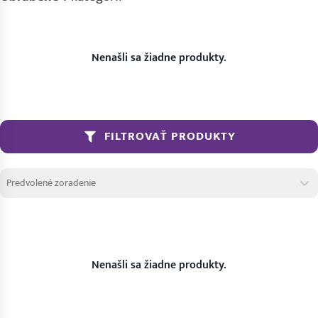
Nenašli sa žiadne produkty.
FILTROVAŤ PRODUKTY
Zoradenie produktov
Sort content
Sort content
Nenašli sa žiadne produkty.