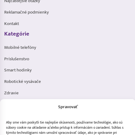
Najčastejšie otázky
Reklamačné podmienky
Kontakt
Kategórie
Mobilné telefóny
Príslušenstvo
Smart hodinky
Robotické vysávače
Zdravie
Elektromobilita
Spravovať
Herná zóna
Aby sme vám poskytli tie najlepšie skúsenosti, používame technológie, ako sú
Dôležité odkazy
súbory cookie na ukladanie a/alebo prístup k informáciám o zariadení. Súhlas s
týmito technológiami nám umožní spracovávať údaje, ako je správanie pri