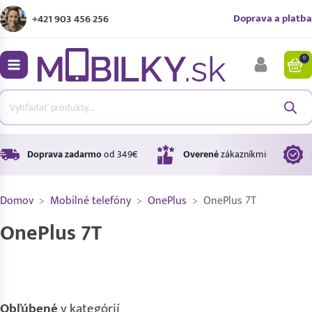
Doprava a platba
+421 903 456 256
0
bmenu
bmenu
bmenu
Doprava zadarmo
od 349€
Overené
zákazníkmi
Domov
>
Mobilné telefóny
>
OnePlus
>
OnePlus 7T
bmenu
OnePlus 7T
bmenu
Obľúbené
v kategórií