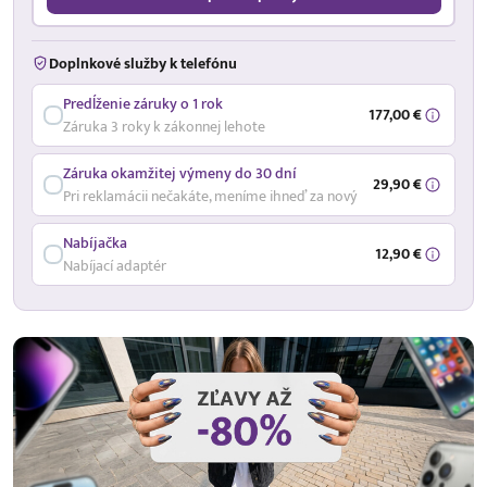
Doplnkové služby k telefónu
Predĺženie záruky o 1 rok
177,00 €
Záruka 3 roky k zákonnej lehote
Záruka okamžitej výmeny do 30 dní
29,90 €
Pri reklamácii nečakáte, meníme ihneď za nový
Nabíjačka
12,90 €
Nabíjací adaptér