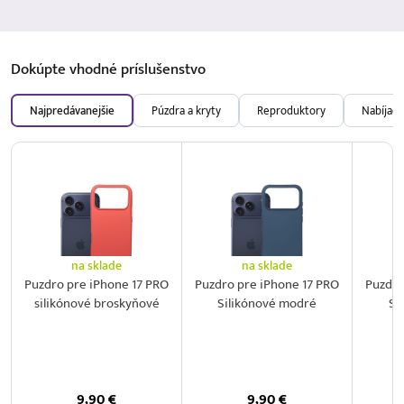
Dokúpte vhodné
príslušenstvo
Najpredávanejšie
Púzdra a kryty
Reproduktory
Nabíjačk
na sklade
na sklade
Puzdro pre iPhone 17 PRO
Puzdro pre iPhone 17 PRO
Puzdro
silikónové broskyňové
Silikónové modré
Si
9,90
€
9,90
€