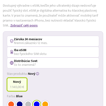
Dostupný výhradne s eSIM, keďže jeho ultratenký dizajn nedovoľuje
použiť fyzický slot. eSIM je digitálna alternatíva ku klasickej plastovej
karte. V praxi to znamená, že používateľ môže aktivovať mobilný tarif
priamo v nastaveniach iPhonu, bez nutnosti vkladať klasickú fyzickú
SIM…
Zobraziť celý popis
Záruka 24 mesiacov
firemní zákazníci 12 mes.
Iba eSIM
bez fyzického SIM slotu
Distribúcia: Svet
čo to znamená?
Stav produktu:
Nový
Nový
1 140,00 €
Farba:
Blue