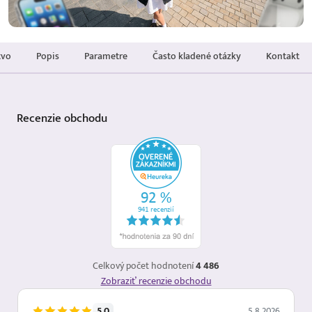
tvo
Popis
Parametre
Často kladené otázky
Kontakt
Recenzie
obchodu
Celkový počet hodnotení
4 486
Zobraziť recenzie obchodu
5.0
5.8.2026