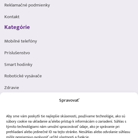
Reklamačné podmienky
Kontakt
Kategórie
Mobilné telefóny
Príslušenstvo
Smart hodinky
Robotické vysávače
Zdravie
Elektromobilita
Spravovať
Herná zóna
Aby sme vám poskytli tie najlepšie skúsenosti, používame technológie, ako sú
Dôležité odkazy
súbory cookie na ukladanie a/alebo prístup k informáciám o zariadení. Súhlas s
týmito technológiami nám umožní spracovávať údaje, ako je správanie pri
prehliadaní alebo jedinečné ID na tejto stránke. Nesúhlas alebo odvolanie súhlasu
Obchodné podmienky
môže nepriaznivo ovplyvniť určité vlastnosti a funkcie.