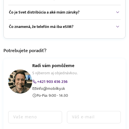
Čo je Svet distribúcia a aké mám záruky?
Čo znamená, že telefón má iba eSIM?
Potrebujete
poradiť?
Radi vám pomôžeme
S výberom aj objednávkou.
+421 903 456 256
info@mobilky.sk
Po-Pia: 9:00 - 14:30