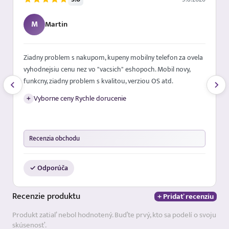
M
Martin
Ziadny problem s nakupom, kupeny mobilny telefon za ovela
vyhodnejsiu cenu nez vo "vacsich" eshopoch. Mobil novy,
funkcny, ziadny problem s kvalitou, verziou OS atd.
+
Vyborne ceny Rychle dorucenie
Recenzia obchodu
✓ Odporúča
Recenzie
produktu
+ Pridať recenziu
Produkt zatiaľ nebol hodnotený. Buďte prvý, kto sa podelí o svoju
skúsenosť.