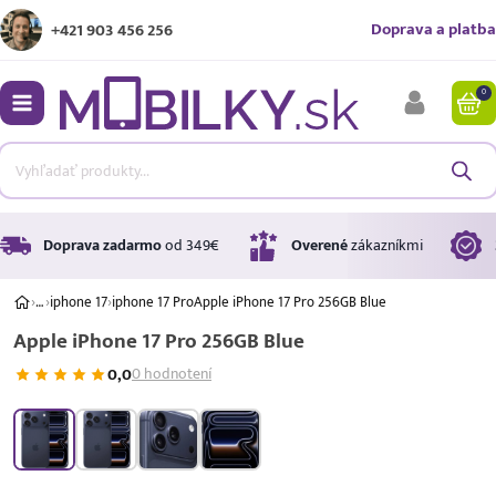
Doprava a platba
+421 903 456 256
0
bmenu
bmenu
bmenu
Doprava zadarmo
od 349€
Overené
zákazníkmi
›
…
›
iphone 17
›
iphone 17 Pro
Apple iPhone 17 Pro 256GB Blue
Apple iPhone 17 Pro 256GB Blue
bmenu
0,0
0 hodnotení
bmenu
A ↑
A
G
Úrok
17,99 %
p.a.