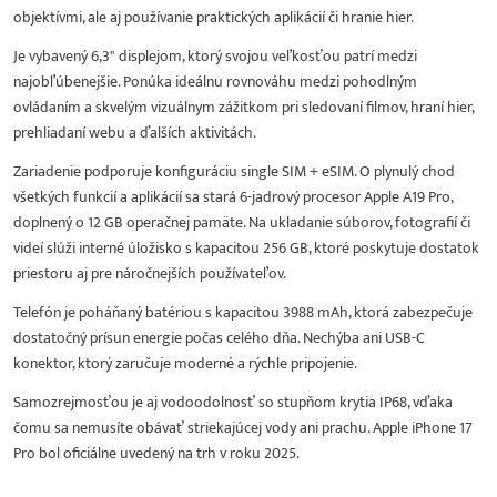
objektívmi, ale aj používanie praktických aplikácií či hranie hier.
Je vybavený 6,3" displejom, ktorý svojou veľkosťou patrí medzi
najobľúbenejšie. Ponúka ideálnu rovnováhu medzi pohodlným
ovládaním a skvelým vizuálnym zážitkom pri sledovaní filmov, hraní hier,
prehliadaní webu a ďalších aktivitách.
Zariadenie podporuje konfiguráciu single SIM + eSIM. O plynulý chod
všetkých funkcií a aplikácií sa stará 6-jadrový procesor Apple A19 Pro,
doplnený o 12 GB operačnej pamäte. Na ukladanie súborov, fotografií či
videí slúži interné úložisko s kapacitou 256 GB, ktoré poskytuje dostatok
priestoru aj pre náročnejších používateľov.
Telefón je poháňaný batériou s kapacitou 3988 mAh, ktorá zabezpečuje
dostatočný prísun energie počas celého dňa. Nechýba ani USB-C
konektor, ktorý zaručuje moderné a rýchle pripojenie.
Samozrejmosťou je aj vodoodolnosť so stupňom krytia IP68, vďaka
čomu sa nemusíte obávať striekajúcej vody ani prachu. Apple iPhone 17
Pro bol oficiálne uvedený na trh v roku 2025.