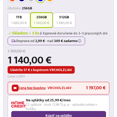
Úložisko:
256GB
1TB
256GB
512GB
1 680,00 €
1 140,00 €
1 380,00 €
Skladom > 5 ks
Expresné doručenie do 3–5 pracovných dní
Doprava od
2,99 €
·
nad
349 € zadarmo
1 389,00 €
1 140,00 €
Ušetríte 57 € s kupónom VRCHOLZLIAV
Cena s DPH
1 197,00 €
Cena bez kupónu
VRCHOLZLIAV
Na splátky od 25,99 €/mes
72 splátok · úrok 17,99 % p. a. · vybavíte online v
košíku
Kúpiť na splátky