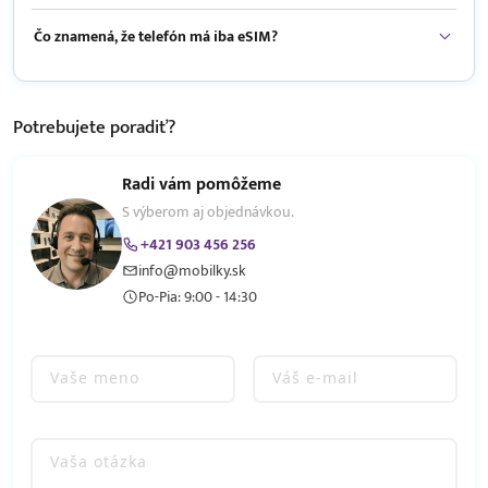
Čo znamená, že telefón má iba eSIM?
Potrebujete
poradiť?
Radi vám pomôžeme
S výberom aj objednávkou.
+421 903 456 256
info@mobilky.sk
Po-Pia: 9:00 - 14:30