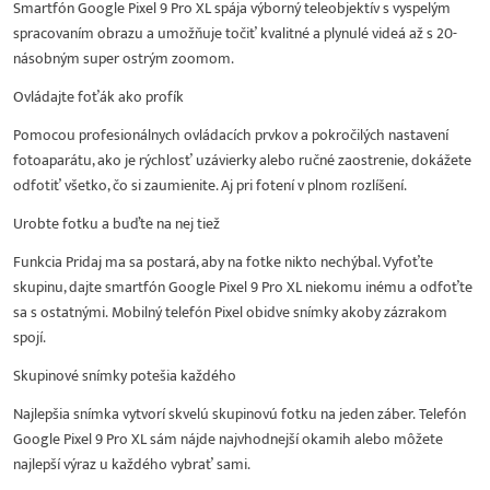
Smartfón Google Pixel 9 Pro XL spája výborný teleobjektív s vyspelým
spracovaním obrazu a umožňuje točiť kvalitné a plynulé videá až s 20-
násobným super ostrým zoomom.
Ovládajte foťák ako profík
Pomocou profesionálnych ovládacích prvkov a pokročilých nastavení
fotoaparátu, ako je rýchlosť uzávierky alebo ručné zaostrenie, dokážete
odfotiť všetko, čo si zaumienite. Aj pri fotení v plnom rozlíšení.
Urobte fotku a buďte na nej tiež
Funkcia Pridaj ma sa postará, aby na fotke nikto nechýbal. Vyfoťte
skupinu, dajte smartfón Google Pixel 9 Pro XL niekomu inému a odfoťte
sa s ostatnými. Mobilný telefón Pixel obidve snímky akoby zázrakom
spojí.
Skupinové snímky potešia každého
Najlepšia snímka vytvorí skvelú skupinovú fotku na jeden záber. Telefón
Google Pixel 9 Pro XL sám nájde najvhodnejší okamih alebo môžete
najlepší výraz u každého vybrať sami.