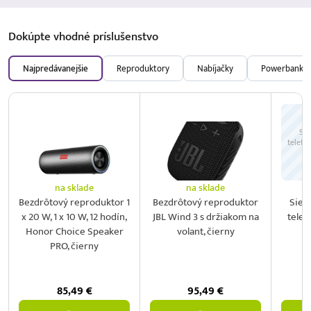
Dokúpte vhodné
príslušenstvo
Najpredávanejšie
Reproduktory
Nabíjačky
Powerbanky
Sie
telefó
na sklade
na sklade
Bezdrôtový reproduktor 1
Bezdrôtový reproduktor
Sieť
x 20 W, 1 x 10 W, 12 hodín,
JBL Wind 3 s držiakom na
telef
Honor Choice Speaker
volant, čierny
2
PRO, čierny
85,49
€
95,49
€