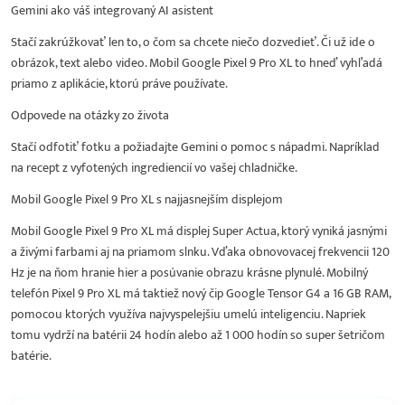
Gemini ako váš integrovaný AI asistent
Stačí zakrúžkovať len to, o čom sa chcete niečo dozvedieť. Či už ide o
obrázok, text alebo video. Mobil Google Pixel 9 Pro XL to hneď vyhľadá
priamo z aplikácie, ktorú práve používate.
Odpovede na otázky zo života
Stačí odfotiť fotku a požiadajte Gemini o pomoc s nápadmi. Napríklad
na recept z vyfotených ingrediencií vo vašej chladničke.
Mobil Google Pixel 9 Pro XL s najjasnejším displejom
Mobil Google Pixel 9 Pro XL má displej Super Actua, ktorý vyniká jasnými
a živými farbami aj na priamom slnku. Vďaka obnovovacej frekvencii 120
Hz je na ňom hranie hier a posúvanie obrazu krásne plynulé. Mobilný
telefón Pixel 9 Pro XL má taktiež nový čip Google Tensor G4 a 16 GB RAM,
pomocou ktorých využíva najvyspelejšiu umelú inteligenciu. Napriek
tomu vydrží na batérii 24 hodín alebo až 1 000 hodín so super šetričom
batérie.