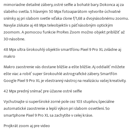
mimoriadne detailné zábery, ostré selfie a bohaté bary. Dokonca aj za
slabého svetla. S hlavným 50 Mpx fotoaparátom vytvoríte úchvatné
snímky aj pri slabom svetle vďaka clone f/1,68 a dvojnásobnému zoomu.
Navyše získate aj 48 Mpx teleobjektív s päťnásobným optickým
zoomom. A pomocou funkcie ProRes Zoom možno objekt priblížiť až
30-násobne.
48 Mpx ultra širokouhlý objektív smartfónu Pixel 9 Pro XL zvládne aj
makro
Makro zaostrenie vás dostane bližšie a ešte bližšie. Aj oddialiť môžete
ešte viac a robiť super širokouhlé astrografické zábery. Smartfón
Google Pixel 9 Pro XL je všestranný nástroj na realizáciu vašej kreativity.
42 Mpx predný snímač pre úžasne ostré selfie
Vychutnajte si superširoké zorné pole cez 103 stupňov, špeciálne
automatické zaostrenie a lepší výkon pri slabom osvetlení. So
smartphone Pixel 9 Pro XL sa zachytíte v celej kráse.
Prvýkrát zoom aj pre video