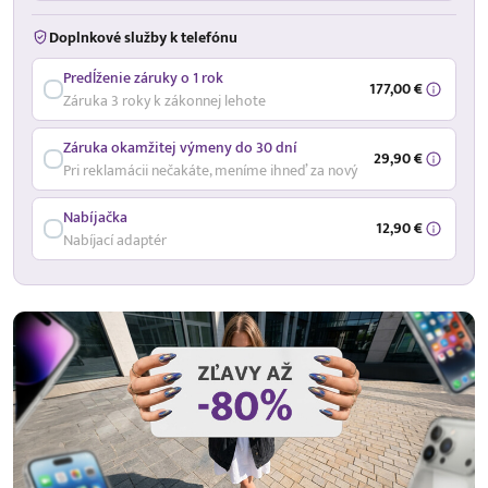
Doplnkové služby k telefónu
Predĺženie záruky o 1 rok
177,00 €
Záruka 3 roky k zákonnej lehote
Záruka okamžitej výmeny do 30 dní
29,90 €
Pri reklamácii nečakáte, meníme ihneď za nový
Nabíjačka
12,90 €
Nabíjací adaptér