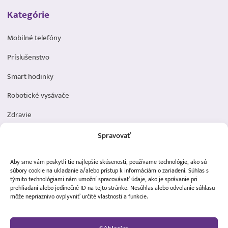
Kategórie
Mobilné telefóny
Príslušenstvo
Smart hodinky
Robotické vysávače
Zdravie
Elektromobilita
Spravovať
Herná zóna
Aby sme vám poskytli tie najlepšie skúsenosti, používame technológie, ako sú
Dôležité odkazy
súbory cookie na ukladanie a/alebo prístup k informáciám o zariadení. Súhlas s
týmito technológiami nám umožní spracovávať údaje, ako je správanie pri
prehliadaní alebo jedinečné ID na tejto stránke. Nesúhlas alebo odvolanie súhlasu
Obchodné podmienky
môže nepriaznivo ovplyvniť určité vlastnosti a funkcie.
Ochrana osobných údajov