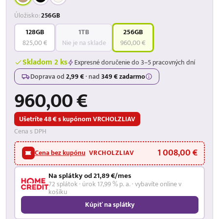
Úložisko:
256GB
128GB
1TB
256GB
825,00 €
Nie je na sklade
960,00 €
Skladom 2 ks
Expresné doručenie do 3–5 pracovných dní
Doprava od
2,99 €
·
nad
349 € zadarmo
960,00 €
Ušetríte 48 € s kupónom VRCHOLZLIAV
Cena s DPH
1 008,00 €
Cena bez kupónu
VRCHOLZLIAV
Na splátky od 21,89 €/mes
72 splátok · úrok 17,99 % p. a. · vybavíte online v
košíku
Kúpiť na splátky