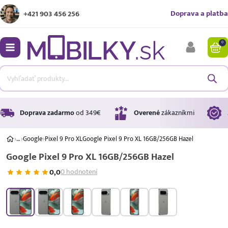
Doprava a platba
+421 903 456 256
0
bmenu
bmenu
bmenu
Doprava zadarmo
od 349€
Overené
zákazníkmi
›
…
›
Google
›
Pixel 9 Pro XL
Google Pixel 9 Pro XL 16GB/256GB Hazel
Google Pixel 9 Pro XL 16GB/256GB Hazel
bmenu
0,0
0 hodnotení
bmenu
A ↑
A
G
Úrok
17,99 %
p.a.