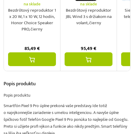
na sklade
na sklade
Bezdrôtový reproduktor 1
Bezdrôtový reproduktor
Sieť
x 20 W, 1 x 10 W, 12 hodín,
JBL Wind 3 s držiakom na
telef
Honor Choice Speaker
volant, čierny
2
PRO, čierny
85,49
€
95,49
€
Popis
produktu
Popis produktu
Smartfón Pixel 9 Pro úplne prekoná vaše predstavy. Ide totiž
o najvýkonnejšie zariadenie s umelou inteligenciou. A navyše úplne
špičkovo fotí! Telefón Google Pixel 9 Pro ponúka to najlepšie od Googlu.
Preto si užijete profi výkon a funkcie ako nikdy predtým. Smart telefóny
sa líšia iba veľkosťou displeja.