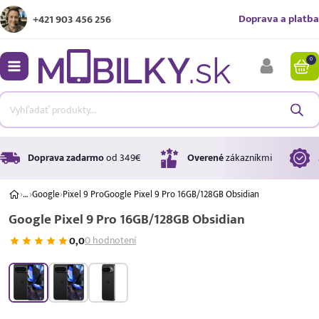
Doprava a platba
+421 903 456 256
0
bmenu
bmenu
bmenu
Doprava zadarmo
od 349€
Overené
zákazníkmi
›
…
›
Google
›
Pixel 9 Pro
Google Pixel 9 Pro 16GB/128GB Obsidian
Google Pixel 9 Pro 16GB/128GB Obsidian
bmenu
0,0
0 hodnotení
bmenu
A ↑
A
G
Úrok
17,99 %
p.a.