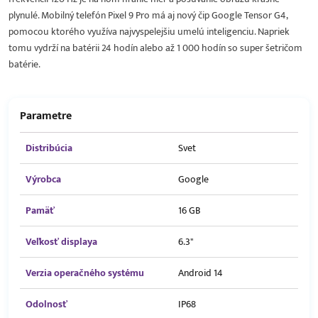
plynulé. Mobilný telefón Pixel 9 Pro má aj nový čip Google Tensor G4,
pomocou ktorého využíva najvyspelejšiu umelú inteligenciu. Napriek
tomu vydrží na batérii 24 hodín alebo až 1 000 hodín so super šetričom
batérie.
Parametre
Distribúcia
Svet
Výrobca
Google
Pamäť
16 GB
Veľkosť displaya
6.3"
Verzia operačného systému
Android 14
Odolnosť
IP68