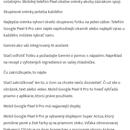
ostatnými. Mobilný telefón Pixel obidve snímky akoby zázrakom spojí.
Skupinové snímky potešia každého
Najlepšia snímka vytvorí skvelú skupinovú fotku na jeden záber. Telefón
Google Pixel 9 Pro sám nájde najvhodnejší okamih alebo najlepší výraz u
každého môžete vybrať sami.
Gemini ako váš integrovaný AI asistent
Stačí odfotiť fotku a požiadajte Gemini o pomoc s nápadmi. Napríklad
na recept z vyfotených ingrediencií vo vašej chladničke.
Čo zakrúžkujete, to nájde
Stačí zakrúžkovať len to, o čom sa chcete niečo dozvedieť. Či už ide o
obrázok, text alebo video. Mobil Google Pixel 9 Pro to hneď vyhľadá
priamo z aplikácie, ktorú práve používate.
Mobil Google Pixel 9 Pro má najjasnejší displej
Mobil Google Pixel 9 Pro je vybavený displejom Super Actua, ktorý
ponúkne jasné a živé farby aj na priamom slnku. Vďaka obnovovacej
frekvencii 120 Hz je na ňom hranie hier a posúvanie obrazu krásne