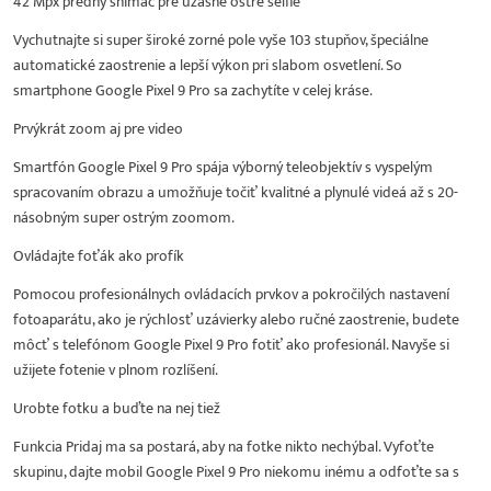
42 Mpx predný snímač pre úžasne ostré selfie
Vychutnajte si super široké zorné pole vyše 103 stupňov, špeciálne
automatické zaostrenie a lepší výkon pri slabom osvetlení. So
smartphone Google Pixel 9 Pro sa zachytíte v celej kráse.
Prvýkrát zoom aj pre video
Smartfón Google Pixel 9 Pro spája výborný teleobjektív s vyspelým
spracovaním obrazu a umožňuje točiť kvalitné a plynulé videá až s 20-
násobným super ostrým zoomom.
Ovládajte foťák ako profík
Pomocou profesionálnych ovládacích prvkov a pokročilých nastavení
fotoaparátu, ako je rýchlosť uzávierky alebo ručné zaostrenie, budete
môcť s telefónom Google Pixel 9 Pro fotiť ako profesionál. Navyše si
užijete fotenie v plnom rozlíšení.
Urobte fotku a buďte na nej tiež
Funkcia Pridaj ma sa postará, aby na fotke nikto nechýbal. Vyfoťte
skupinu, dajte mobil Google Pixel 9 Pro niekomu inému a odfoťte sa s