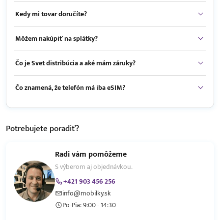
Kedy mi tovar doručíte?
Môžem nakúpiť na splátky?
Čo je Svet distribúcia a aké mám záruky?
Čo znamená, že telefón má iba eSIM?
Potrebujete
poradiť?
Radi vám pomôžeme
S výberom aj objednávkou.
+421 903 456 256
info@mobilky.sk
Po-Pia: 9:00 - 14:30