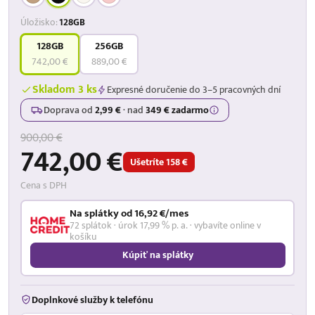
Úložisko:
128GB
128GB
256GB
742,00 €
889,00 €
Skladom 3 ks
Expresné doručenie do 3–5 pracovných dní
Doprava od
2,99 €
·
nad
349 € zadarmo
900,00 €
742,00 €
Ušetríte 158 €
Cena s DPH
Na splátky od 16,92 €/mes
72 splátok · úrok 17,99 % p. a. · vybavíte online v
košíku
Kúpiť na splátky
Doplnkové služby k telefónu