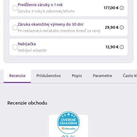
Predĺženie záruky o 1 rok
177,00 €
Záruka 3 roky k zákonnej lehote
Záruka okamžitej výmeny do 30 dní
29,90 €
Pri reklamácii nečakáte, meníme ihneď za nový
Nabíjačka
12,90 €
Nabíjací adaptér
Recenzie
Príslušenstvo
Popis
Parametre
Často k
Recenzie
obchodu