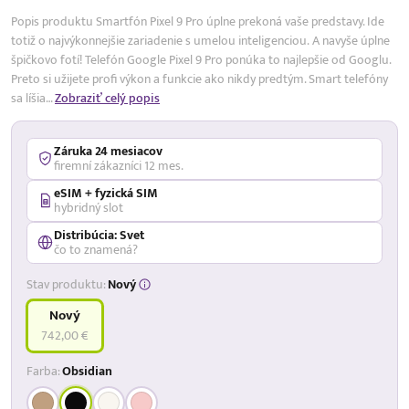
Popis produktu Smartfón Pixel 9 Pro úplne prekoná vaše predstavy. Ide
totiž o najvýkonnejšie zariadenie s umelou inteligenciou. A navyše úplne
špičkovo fotí! Telefón Google Pixel 9 Pro ponúka to najlepšie od Googlu.
Preto si užijete profi výkon a funkcie ako nikdy predtým. Smart telefóny
sa líšia…
Zobraziť celý popis
Záruka 24 mesiacov
firemní zákazníci 12 mes.
eSIM + fyzická SIM
hybridný slot
Distribúcia: Svet
čo to znamená?
Stav produktu:
Nový
Nový
742,00 €
Farba:
Obsidian