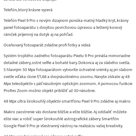
Telefón, ktorý krásne vyzerá
Telefón Pixel 9 Pro s novým dizajnom ponúka matný hladký kryt, krásny
panel fotoaparátu s dvojitou povrchovou úpravou a leštený kovový
rámček príjemný na dotyk aj na pohľad.
Oceňovaný fotoaparát zvládne profi fotky a videá
Systém trojitého zadného fotoaparátu Pixelu 9 Pro prináša mimoriadne
detailné zábery, ostré selfie a bohaté bary. Dokonca aj za slabého svetla.
S hlavným 50 Mpx fotoaparátom vytvoríte úchvatné snímky aj pri slabom
svetle vďaka clone f/1,68 a dvojnásobnému zoomu. Navyše získate aj 48
Mpx teleobjektív s päťnásobným optickým zoomom. A pomocou funkcie
ProRes Zoom možno objekt priblížiť až 30-násobne.
48 Mpx ultra širokouhlý objektív smartfónu Pixel 9 Pro zvládne aj makro
Makro zaostrenie vás dostane bližšie a ešte bližšie. Aj oddialiť môžete
ešte viac a robiť super širokouhlé astrografické zábery. Smartfón
Google Pixel 9 Pro je všestranný nástroj na realizáciu vašej kreativity.