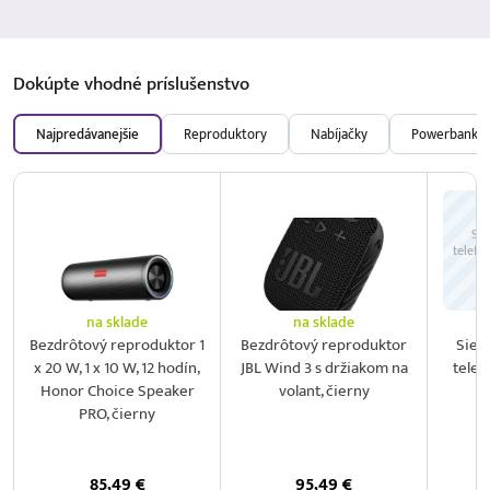
Dokúpte vhodné
príslušenstvo
Najpredávanejšie
Reproduktory
Nabíjačky
Powerbanky
Sie
telefó
na sklade
na sklade
Bezdrôtový reproduktor 1
Bezdrôtový reproduktor
Sieť
x 20 W, 1 x 10 W, 12 hodín,
JBL Wind 3 s držiakom na
telef
Honor Choice Speaker
volant, čierny
2
PRO, čierny
85,49
€
95,49
€