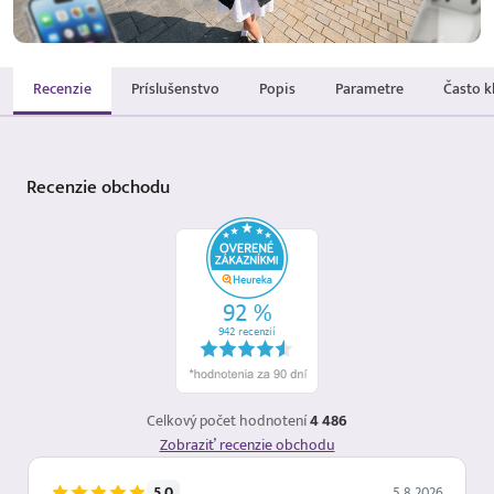
Recenzie
Príslušenstvo
Popis
Parametre
Často k
Recenzie
obchodu
Celkový počet hodnotení
4 486
Zobraziť recenzie obchodu
5.0
5.8.2026