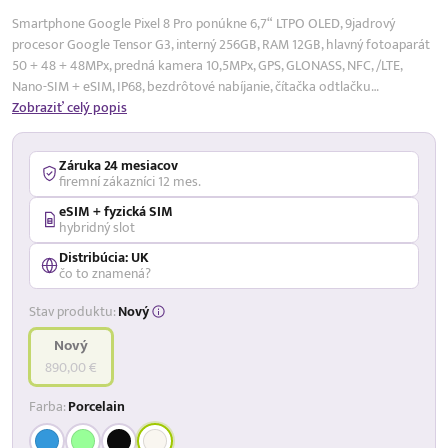
Smartphone Google Pixel 8 Pro ponúkne 6,7“ LTPO OLED, 9jadrový
procesor Google Tensor G3, interný 256GB, RAM 12GB, hlavný fotoaparát
50 + 48 + 48MPx, predná kamera 10,5MPx, GPS, GLONASS, NFC, /LTE,
Nano-SIM + eSIM, IP68, bezdrôtové nabíjanie, čítačka odtlačku…
Zobraziť celý popis
Záruka 24 mesiacov
firemní zákazníci 12 mes.
eSIM + fyzická SIM
hybridný slot
Distribúcia: UK
čo to znamená?
Stav produktu:
Nový
Nový
890,00 €
Farba:
Porcelain