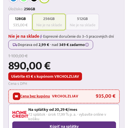
Úložisko:
256GB
128GB
256GB
512GB
535,00 €
Nie je na sklade
Nie je na sklade
Nie je na sklade
Expresné doručenie do 3–5 pracovných dní
Doprava od
2,99 €
·
nad
349 € zadarmo
1 100,00 €
890,00 €
Ušetríte 45 € s kupónom VRCHOLZLIAV
Cena s DPH
935,00 €
Cena bez kupónu
VRCHOLZLIAV
Na splátky od 20,29 €/mes
72 splátok · úrok 17,99 % p. a. · vybavíte online v
košíku
Kúpiť na splátky