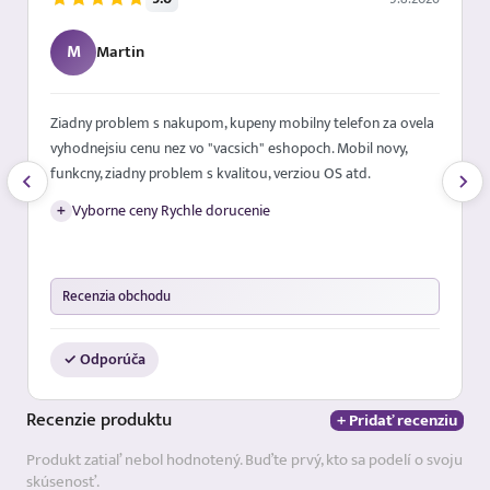
M
Martin
Ziadny problem s nakupom, kupeny mobilny telefon za ovela
vyhodnejsiu cenu nez vo "vacsich" eshopoch. Mobil novy,
funkcny, ziadny problem s kvalitou, verziou OS atd.
+
Vyborne ceny Rychle dorucenie
Recenzia obchodu
✓ Odporúča
Recenzie
produktu
+ Pridať recenziu
Produkt zatiaľ nebol hodnotený. Buďte prvý, kto sa podelí o svoju
skúsenosť.