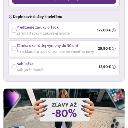
Doplnkové služby k telefónu
Predĺženie záruky o 1 rok
177,00 €
Záruka 3 roky k zákonnej lehote
Záruka okamžitej výmeny do 30 dní
29,90 €
Pri reklamácii nečakáte, meníme ihneď za nový
Nabíjačka
12,90 €
Nabíjací adaptér