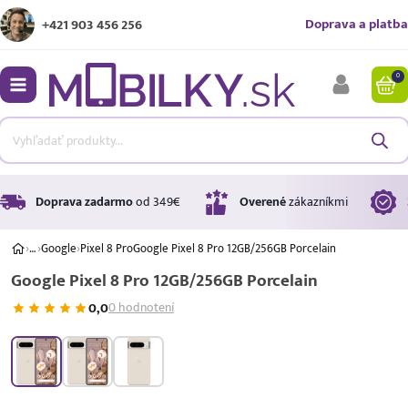
Doprava a platba
+421 903 456 256
0
bmenu
bmenu
bmenu
Doprava zadarmo
od 349€
Overené
zákazníkmi
›
…
›
Google
›
Pixel 8 Pro
Google Pixel 8 Pro 12GB/256GB Porcelain
Google Pixel 8 Pro 12GB/256GB Porcelain
bmenu
0,0
0 hodnotení
bmenu
A ↑
A
G
Úrok
17,99 %
p.a.