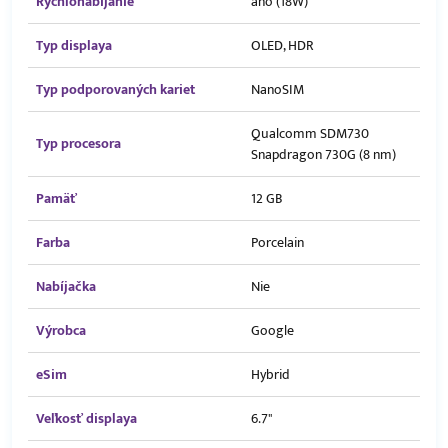
Rýchlonabíjanie
áno (18W)
Typ displaya
OLED, HDR
Typ podporovaných kariet
NanoSIM
Qualcomm SDM730
Typ procesora
Snapdragon 730G (8 nm)
Pamäť
12 GB
Farba
Porcelain
Nabíjačka
Nie
Výrobca
Google
eSim
Hybrid
Veľkosť displaya
6.7"