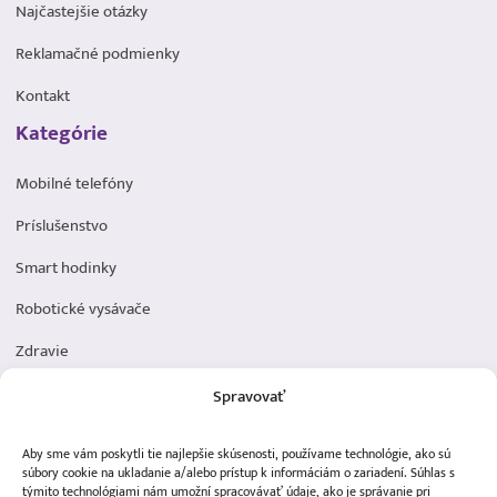
Najčastejšie otázky
Reklamačné podmienky
Kontakt
Kategórie
Mobilné telefóny
Príslušenstvo
Smart hodinky
Robotické vysávače
Zdravie
Elektromobilita
Spravovať
Herná zóna
Aby sme vám poskytli tie najlepšie skúsenosti, používame technológie, ako sú
Dôležité odkazy
súbory cookie na ukladanie a/alebo prístup k informáciám o zariadení. Súhlas s
týmito technológiami nám umožní spracovávať údaje, ako je správanie pri