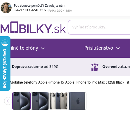
Potrebujete pomôcť? Zavolajte nám!
+421 903 456 256
(
Po-Pia: 9:00 - 14:30
)
ubmenu
ubmenu
Mobilné telefóny
Príslušenstvo
ubmenu
Doprava zadarmo
od 349€
Overené
zákazn
›
Mobilné telefóny
›
Apple
›
iPhone 15
›
Apple iPhone 15 Pro Max 512GB Black Ti
ubmenu
A ↑
A
G
Úrok
ubmenu
17,99 %
p.a.