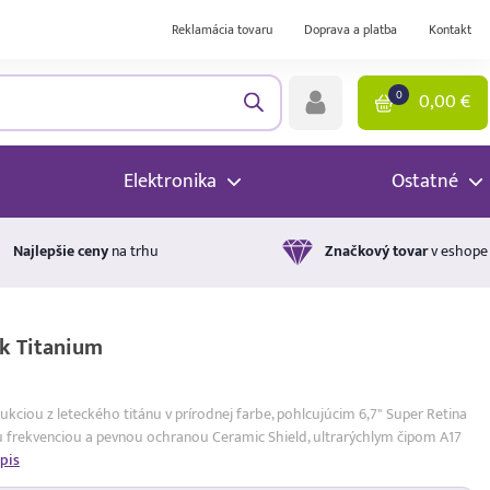
Reklamácia tovaru
Doprava a platba
Kontakt
0
0,00
€
Elektronika
Ostatné
Najlepšie ceny
na trhu
Značkový tovar
v eshope
ck Titanium
kciou z leteckého titánu v prírodnej farbe, pohlcujúcim 6,7" Super Retina
frekvenciou a pevnou ochranou Ceramic Shield, ultrarýchlym čipom A17
pis