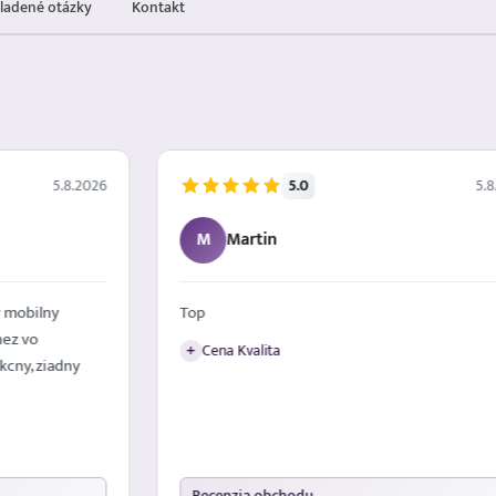
kladené otázky
Kontakt
5.0
5.8.2026
5.8
M
Martin
 mobilny
Top
nez vo
Cena Kvalita
+
kcny, ziadny
Recenzia obchodu