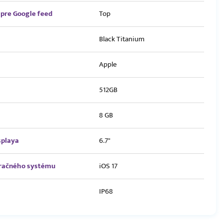
pre Google feed
Top
Black Titanium
Apple
512GB
8 GB
splaya
6.7"
eračného systému
iOS 17
IP68