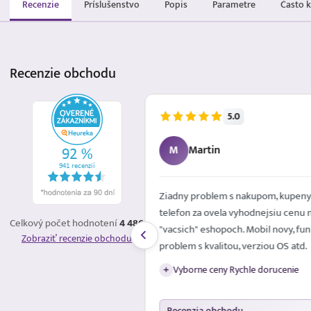
Recenzie
Príslušenstvo
Popis
Parametre
Často 
Recenzie
obchodu
5.0
5.8.2026
M
Martin
é mailom. Spokojna
Ziadny problem s nakupom, kupeny
telefon za ovela vyhodnejsiu cenu 
Celkový počet hodnotení
4 486
"vacsich" eshopoch. Mobil novy, fun
Zobraziť recenzie obchodu
problem s kvalitou, verziou OS atd.
Vyborne ceny Rychle dorucenie
+
Recenzia obchodu