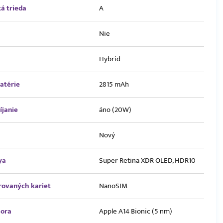
á trieda
A
Nie
Hybrid
atérie
2815 mAh
íjanie
áno (20W)
Nový
ya
Super Retina XDR OLED, HDR10
rovaných kariet
NanoSIM
sora
Apple A14 Bionic (5 nm)