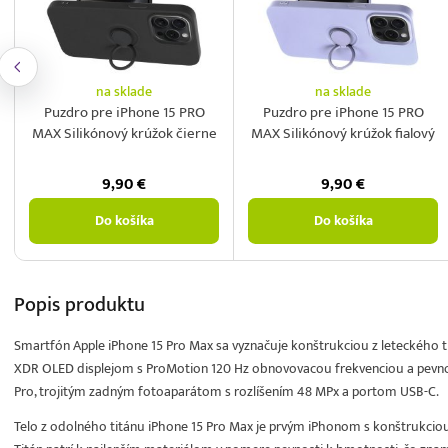
na sklade
na sklade
Puzdro pre iPhone 15 PRO
Puzdro pre iPhone 15 PRO
MAX Silikónový krúžok čierne
MAX Silikónový krúžok fialový
9,90
€
9,90
€
Do košíka
Do košíka
Popis
produktu
Smartfón Apple iPhone 15 Pro Max sa vyznačuje konštrukciou z leteckého ti
XDR OLED displejom s ProMotion 120 Hz obnovovacou frekvenciou a pevno
Pro, trojitým zadným fotoaparátom s rozlíšením 48 MPx a portom USB-C.
Telo z odolného titánu iPhone 15 Pro Max je prvým iPhonom s konštrukciou