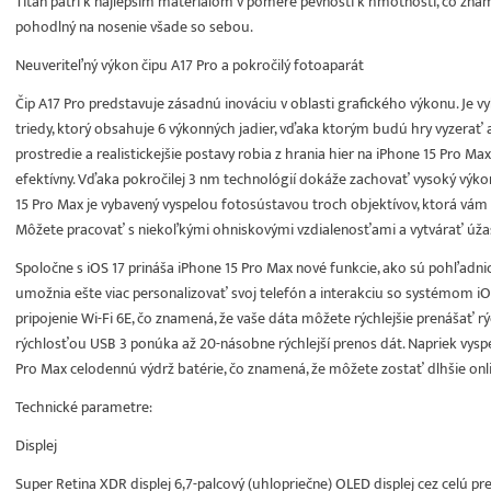
Titán patrí k najlepším materiálom v pomere pevnosti k hmotnosti, čo znamen
pohodlný na nosenie všade so sebou.
Neuveriteľný výkon čipu A17 Pro a pokročilý fotoaparát
Čip A17 Pro predstavuje zásadnú inováciu v oblasti grafického výkonu. Je
triedy, ktorý obsahuje 6 výkonných jadier, vďaka ktorým budú hry vyzerať 
prostredie a realistickejšie postavy robia z hrania hier na iPhone 15 Pro Max 
efektívny. Vďaka pokročilej 3 nm technológií dokáže zachovať vysoký výko
15 Pro Max je vybavený vyspelou fotosústavou troch objektívov, ktorá vám 
Môžete pracovať s niekoľkými ohniskovými vzdialenosťami a vytvárať úžasn
Spoločne s iOS 17 prináša iPhone 15 Pro Max nové funkcie, ako sú pohľadn
umožnia ešte viac personalizovať svoj telefón a interakciu so systémom i
pripojenie Wi-Fi 6E, čo znamená, že vaše dáta môžete rýchlejšie prenášať 
rýchlosťou USB 3 ponúka až 20-násobne rýchlejší prenos dát. Napriek vy
Pro Max celodennú výdrž batérie, čo znamená, že môžete zostať dlhšie onli
Technické parametre:
Displej
Super Retina XDR displej 6,7-palcový (uhlopriečne) OLED displej cez celú p