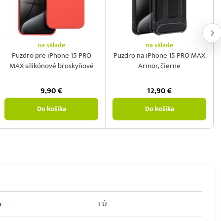
na sklade
na sklade
Puzdro pre iPhone 15 PRO
Puzdro na iPhone 15 PRO MAX
MAX silikónové broskyňové
Armor, čierne
9,90
€
12,90
€
Do košíka
Do košíka
a
EÚ