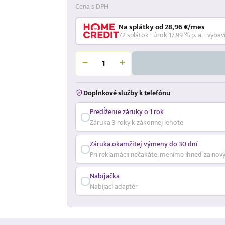
Cena s DPH
Na splátky od 28,96 €/mes
72 splátok · úrok 17,99 % p. a. · vybav
Doplnkové služby k telefónu
Predĺženie záruky o 1 rok
Záruka 3 roky k zákonnej lehote
Záruka okamžitej výmeny do 30 dní
Pri reklamácii nečakáte, meníme ihneď za nov
Nabíjačka
Nabíjací adaptér