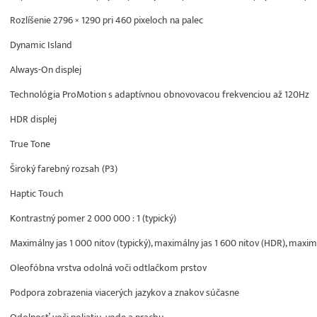
Rozlíšenie 2796 × 1290 pri 460 pixeloch na palec
Dynamic Island
Always-On displej
Technológia ProMotion s adaptívnou obnovovacou frekvenciou až 120Hz
HDR displej
True Tone
Široký farebný rozsah (P3)
Haptic Touch
Kontrastný pomer 2 000 000 : 1 (typický)
Maximálny jas 1 000 nitov (typický), maximálny jas 1 600 nitov (HDR), maxim
Oleofóbna vrstva odolná voči odtlačkom prstov
Podpora zobrazenia viacerých jazykov a znakov súčasne