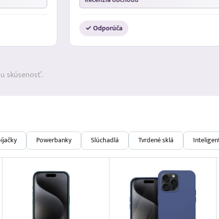
✓ Odporúča
ju skúsenosť.
íjačky
Powerbanky
Slúchadlá
Tvrdené sklá
Intelige