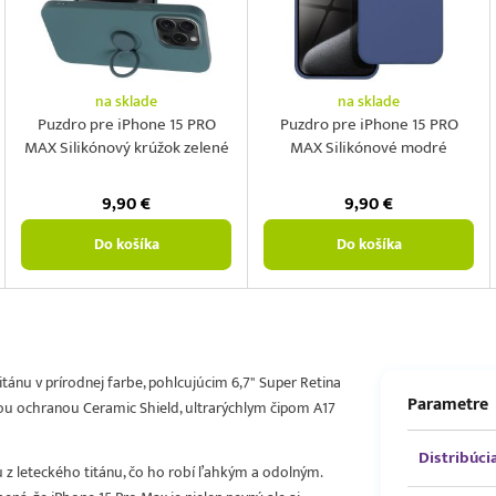
na sklade
na sklade
Puzdro pre iPhone 15 PRO
Puzdro pre iPhone 15 PRO
MAX Silikónový krúžok zelené
MAX Silikónové modré
9,90
€
9,90
€
Do košíka
Do košíka
tánu v prírodnej farbe, pohlcujúcim 6,7" Super Retina
Parametre
u ochranou Ceramic Shield, ultrarýchlym čipom A17
Distribúci
 z leteckého titánu, čo ho robí ľahkým a odolným.