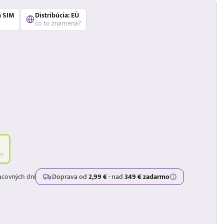
á SIM
Distribúcia: EÚ
čo to znamená?
de
acovných dní
Doprava od
2,99 €
·
nad
349 € zadarmo