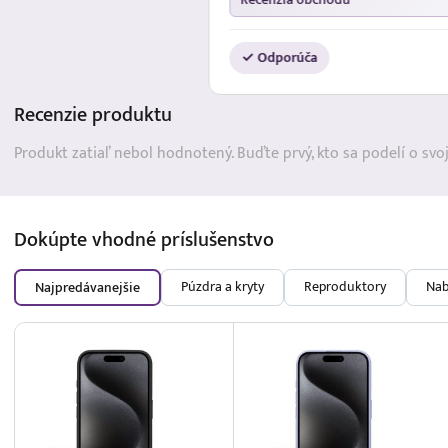
✓ Odporúča
Recenzie
produktu
Produkt zatiaľ nebol hodnotený. Buďte prvý, kto sa podelí o svo
Dokúpte vhodné
príslušenstvo
Púzdra a kryty
Reproduktory
Nab
Najpredávanejšie