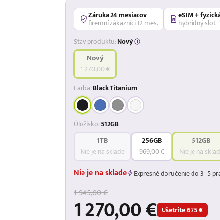
Záruka 24 mesiacov
eSIM + fyzick
firemní zákazníci 12 mes.
hybridný slot
Stav produktu:
Nový
Nový
1 270,00 €
Farba:
Black Titanium
Úložisko:
512GB
1TB
256GB
512GB
Nie je na sklade
969,00 €
Nie je na skla
Nie je na sklade
Expresné doručenie do 3–5 pr
1 945,00 €
1 270,00 €
Ušetríte 675 €