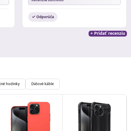
✓ Odporúča
+ Pridať recenziu
ntné hodinky
Dátové káble