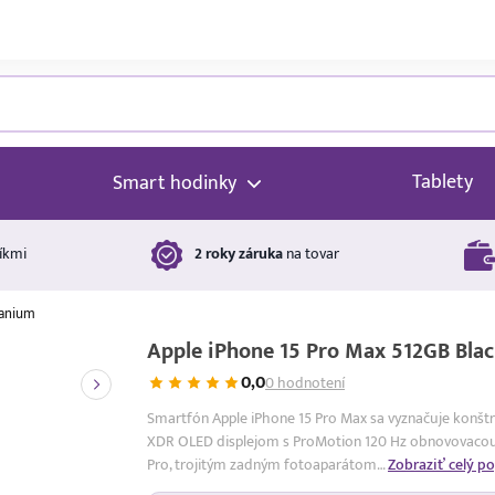
Tablety
Smart hodinky
íkmi
2 roky záruka
na tovar
tanium
Apple iPhone 15 Pro Max 512GB Bla
0,0
0 hodnotení
Smartfón Apple iPhone 15 Pro Max sa vyznačuje konštru
XDR OLED displejom s ProMotion 120 Hz obnovovacou 
Pro, trojitým zadným fotoaparátom…
Zobraziť celý po