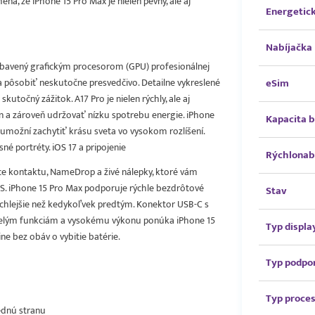
á, že iPhone 15 Pro Max je nielen pevný, ale aj
Energetick
Nabíjačka
 vybavený grafickým procesorom (GPU) profesionálnej
a pôsobiť neskutočne presvedčivo. Detailne vykreslené
eSim
skutočný zážitok. A17 Pro je nielen rýchly, ale aj
n a zároveň udržovať nízku spotrebu energie. iPhone
Kapacita b
umožní zachytiť krásu sveta vo vysokom rozlíšení.
é portréty. iOS 17 a pripojenie
Rýchlonab
ice kontaktu, NameDrop a živé nálepky, ktoré vám
OS. iPhone 15 Pro Max podporuje rýchle bezdrôtové
Stav
rýchlejšie než kedykoľvek predtým. Konektor USB-C s
spelým funkciám a vysokému výkonu ponúka iPhone 15
Typ displa
ne bez obáv o vybitie batérie.
Typ podpo
Typ proce
rednú stranu