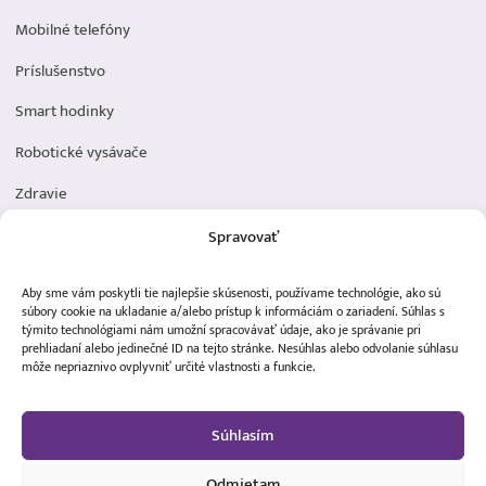
Mobilné telefóny
Príslušenstvo
Smart hodinky
Robotické vysávače
Zdravie
Elektromobilita
Spravovať
Herná zóna
Aby sme vám poskytli tie najlepšie skúsenosti, používame technológie, ako sú
Dôležité odkazy
súbory cookie na ukladanie a/alebo prístup k informáciám o zariadení. Súhlas s
týmito technológiami nám umožní spracovávať údaje, ako je správanie pri
prehliadaní alebo jedinečné ID na tejto stránke. Nesúhlas alebo odvolanie súhlasu
Obchodné podmienky
môže nepriaznivo ovplyvniť určité vlastnosti a funkcie.
Ochrana osobných údajov
Súhlasím
Doprava a platba
Odmietam
Reklamácia tovaru