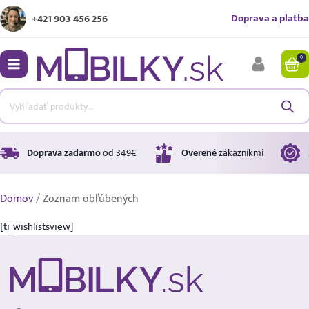
Doprava a platba
+421 903 456 256
0
bmenu
bmenu
bmenu
Doprava zadarmo
od 349€
Overené
zákazníkmi
Domov
/
Zoznam obľúbených
bmenu
[ti_wishlistsview]
bmenu