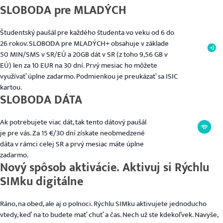
SLOBODA pre MLADÝCH
Študentský paušál pre každého študenta vo veku od 6 do
26 rokov. SLOBODA pre MLADÝCH+ obsahuje v základe
50 MIN/SMS v SR/EÚ a 20GB dát v SR (z toho 9,56 GB v
EÚ) len za 10 EUR na 30 dní. Prvý mesiac ho môžete
využívať úplne zadarmo. Podmienkou je preukázať sa ISIC
kartou.
SLOBODA DÁTA
Ak potrebujete viac dát, tak tento dátový paušál
je pre vás. Za 15 €/30 dní získate neobmedzené
dáta v rámci celej SR a prvý mesiac máte úplne
zadarmo.
Nový spôsob aktivácie. Aktivuj si Rýchlu
SIMku digitálne
Ráno, na obed, ale aj o polnoci. Rýchlu SIMku aktivujete jednoducho
vtedy, keď na to budete mať chuť a čas. Nech už ste kdekoľvek. Navyše,