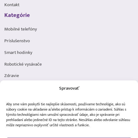
Kontakt
Kategórie
Mobilné telefóny
Príslušenstvo
Smart hodinky
Robotické vysávače
Zdravie
Elektromobilita
Spravovať
Herná zóna
Aby sme vám poskytli tie najlepšie skúsenosti, používame technológie, ako sú
Dôležité odkazy
súbory cookie na ukladanie a/alebo prístup k informáciám o zariadení. Súhlas s
týmito technológiami nám umožní spracovávať údaje, ako je správanie pri
prehliadaní alebo jedinečné ID na tejto stránke. Nesúhlas alebo odvolanie súhlasu
Obchodné podmienky
môže nepriaznivo ovplyvniť určité vlastnosti a funkcie.
Ochrana osobných údajov