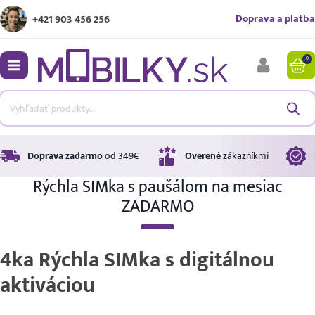
Doprava a platba
+421 903 456 256
0
bmenu
bmenu
bmenu
Doprava zadarmo
od 349€
Overené
zákazníkmi
Rýchla SIMka s paušálom na mesiac
ZADARMO
bmenu
4ka Rýchla SIMka s digitálnou
bmenu
aktiváciou