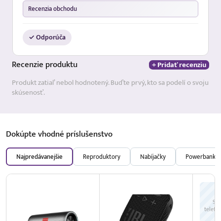
Recenzia obchodu
✓ Odporúča
Recenzie
produktu
+ Pridať recenziu
Produkt zatiaľ nebol hodnotený. Buďte prvý, kto sa podelí o svoju
skúsenosť.
Dokúpte vhodné
príslušenstvo
Najpredávanejšie
Reproduktory
Nabíjačky
Powerbanky
Sie
telefó