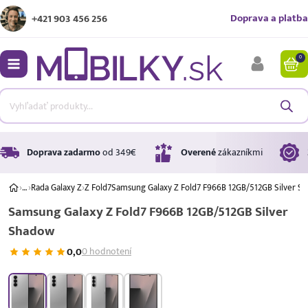
Doprava a platba
+421 903 456 256
0
bmenu
bmenu
bmenu
Doprava zadarmo
od 349€
Overené
zákazníkmi
›
…
›
Rada Galaxy Z
›
Z Fold7
Samsung Galaxy Z Fold7 F966B 12GB/512GB Silver S
Samsung Galaxy Z Fold7 F966B 12GB/512GB Silver
bmenu
Shadow
bmenu
0,0
0 hodnotení
A ↑
A
G
Úrok