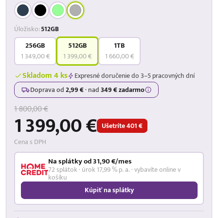
Úložisko:
512GB
256GB
512GB
1TB
1 349,00 €
1 399,00 €
1 660,00 €
Skladom 4 ks
Expresné doručenie do 3–5 pracovných dní
Doprava od
2,99 €
·
nad
349 € zadarmo
1 800,00 €
1 399,00 €
Ušetríte 401 €
Cena s DPH
Na splátky od 31,90 €/mes
72 splátok · úrok 17,99 % p. a. · vybavíte online v
košíku
Kúpiť na splátky