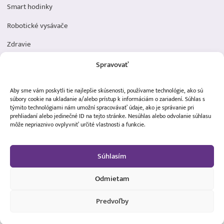
Smart hodinky
Robotické vysávače
Zdravie
Elektromobilita
Spravovať
Herná zóna
Aby sme vám poskytli tie najlepšie skúsenosti, používame technológie, ako sú
Dôležité odkazy
súbory cookie na ukladanie a/alebo prístup k informáciám o zariadení. Súhlas s
týmito technológiami nám umožní spracovávať údaje, ako je správanie pri
prehliadaní alebo jedinečné ID na tejto stránke. Nesúhlas alebo odvolanie súhlasu
Obchodné podmienky
môže nepriaznivo ovplyvniť určité vlastnosti a funkcie.
Ochrana osobných údajov
Súhlasím
Doprava a platba
Reklamácia tovaru
Odmietam
Predvoľby
1 800,00 €
Vložiť do košíka
1 399,00 €
MDistribution s.r.o. - Všetky práva vyhradené ©2024