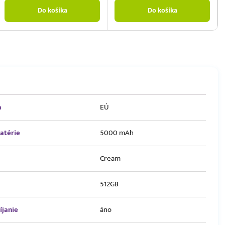
Do košíka
Do košíka
a
EÚ
atérie
5000 mAh
Cream
512GB
íjanie
áno