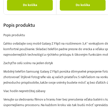
Do košíka
Do košíka
Popis
produktu
Popis produktu
Ľahko ovládajte svoj mobil Galaxy Z Flip5 na rozšírenom 3,4" vonkajšom disp
komfortné používanie. Skladací telefón padne presne do vrecka a vďaka 
najmodernejších technológií a rýchleho prístupu k šikovným funkciám mob
Zachyťte celú scénu na jeden dotyk
Mobilný telefón Samsung Galaxy Z Flip5 ponúka dômyselné prepojenie fot
zhotovovať štýlové fotografie vás aj vašich priateľov. S náhľadom na von
jednoducho prispôsobíte, takže svoje snímky budete môcť aj bez ďalších 
Viac hodín nepretržitej zábavy
Venujte sa sledovaniu filmov a hraniu hier bez prerušenia vďaka batérii s
úspornejšiemu procesoru. Na každom kroku vás tak budú môcť sprevádzať