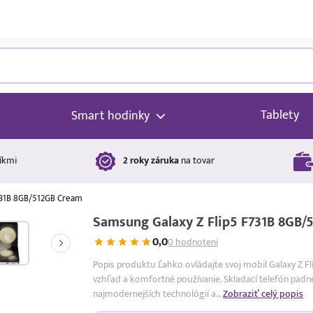
Tablety
Smart hodinky
íkmi
2 roky záruka
na tovar
731B 8GB/512GB Cream
Samsung Galaxy Z Flip5 F731B 8GB/
0,0
0 hodnotení
Popis produktu Ľahko ovládajte svoj mobil Galaxy Z Fli
vzhľad a komfortné používanie. Skladací telefón pad
najmodernejších technológií a…
Zobraziť celý popis