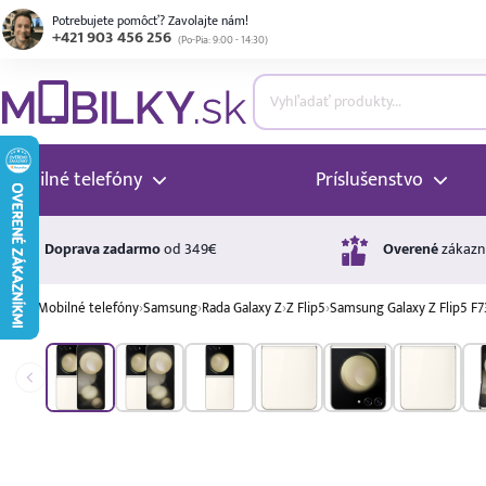
Potrebujete pomôcť? Zavolajte nám!
+421 903 456 256
(
Po-Pia: 9:00 - 14:30
)
ubmenu
ubmenu
Mobilné telefóny
Príslušenstvo
ubmenu
Doprava zadarmo
od 349€
Overené
zákazn
›
Mobilné telefóny
›
Samsung
›
Rada Galaxy Z
›
Z Flip5
›
Samsung Galaxy Z Flip5 F
ubmenu
A ↑
A
G
Úrok
ubmenu
17,99 %
p.a.