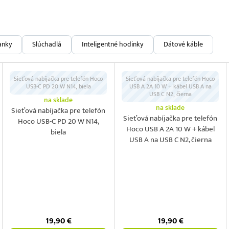
anky
Slúchadlá
Inteligentné hodinky
Dátové káble
Sieťová nabíjačka pre telefón Hoco
Sieťová nabíjačka pre telefón Hoco
USB-C PD 20 W N14, biela
USB A 2A 10 W + kábel USB A na
USB C N2, čierna
na sklade
na sklade
Sieťová nabíjačka pre telefón
Sieťová nabíjačka pre telefón
Hoco USB-C PD 20 W N14,
Hoco USB A 2A 10 W + kábel
biela
USB A na USB C N2, čierna
19,90
€
19,90
€