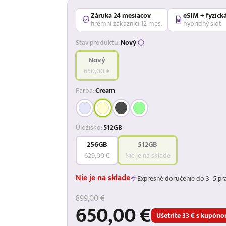
Záruka 24 mesiacov
eSIM + fyzick
firemní zákazníci 12 mes.
hybridný slot
Stav produktu:
Nový
Nový
650,00 €
Farba:
Cream
Úložisko:
512GB
256GB
512GB
629,00 €
Nie je na sklade
Nie je na sklade
Expresné doručenie do 3–5 pr
899,00 €
650,00 €
Ušetríte 33 € s kupó