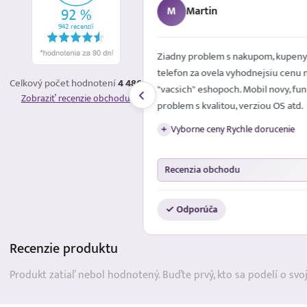
M
Martin
é mailom. Spokojna
Ziadny problem s nakupom, kupeny
telefon za ovela vyhodnejsiu cenu 
Celkový počet hodnotení
4 486
"vacsich" eshopoch. Mobil novy, fun
Zobraziť recenzie obchodu
problem s kvalitou, verziou OS atd.
Vyborne ceny Rychle dorucenie
+
Recenzia obchodu
✓ Odporúča
Recenzie
produktu
Produkt zatiaľ nebol hodnotený. Buďte prvý, kto sa podelí o svo