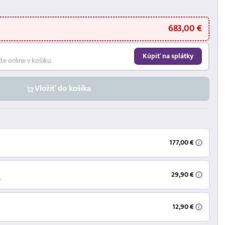
683,00 €
Kúpiť na splátky
íte online v košíku
Vložiť do košíka
177,00 €
29,90 €
ý
12,90 €