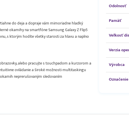
Odolnosť
Pamäť
 vtiahne do deja a dopraje vám mimoriadne hladký
v. Herné okamihy na smartfóne Samsung Galaxy Z Flip5
Veľkosť di
u, s ktorým hodíte všetky starosti za hlavu a naplno
Verzia op
i obrazovky, alebo pracujte s touchpadom a kurzorom a
Výrobca
ntuitívne ovládanie a široké možnosti multitaskingu
aždý okamih neprerušovaným sledovaním
Označenie 