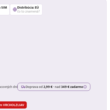
á SIM
Distribúcia: EÚ
čo to znamená?
acovných dní
Doprava od
2,99 €
·
nad
349 € zadarmo
nom VRCHOLZLIAV