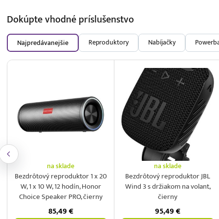
Dokúpte vhodné
príslušenstvo
Reproduktory
Nabíjačky
Powerb
Najpredávanejšie
na sklade
na sklade
Bezdrôtový reproduktor 1 x 20
Bezdrôtový reproduktor JBL
W, 1 x 10 W, 12 hodín, Honor
Wind 3 s držiakom na volant,
Choice Speaker PRO, čierny
čierny
85,49
€
95,49
€