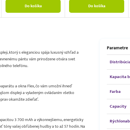
Do košíka
Do košíka
Parametre
leji, ktorý s eleganciou spája luxusný vzhľad a
spevnenému pántu vám prirodzene otvára svet
Distribúci
ilného telefónu.
Kapacita b
oaparátu a okna Flex, čo vám umožní ihneď
Farba
kajšom displeji a vyladeným ovládaním všetko
úprav okamžite zdieľať.
Capacity
 kapacitou 3 700 mAh a výkonnejšiemu, energeticky
Rýchlonab
 tóny vašej obľúbenej hudby a to až 57 hodín. Na