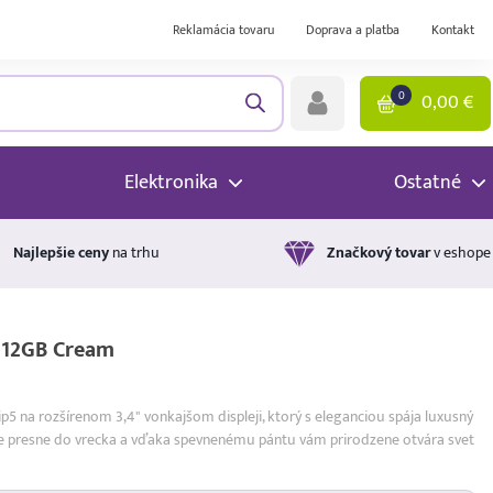
Reklamácia tovaru
Doprava a platba
Kontakt
0
0,00
€
Elektronika
Ostatné
Najlepšie ceny
na trhu
Značkový tovar
v eshope
512GB Cream
p5 na rozšírenom 3,4" vonkajšom displeji, ktorý s eleganciou spája luxusný
ne presne do vrecka a vďaka spevnenému pántu vám prirodzene otvára svet