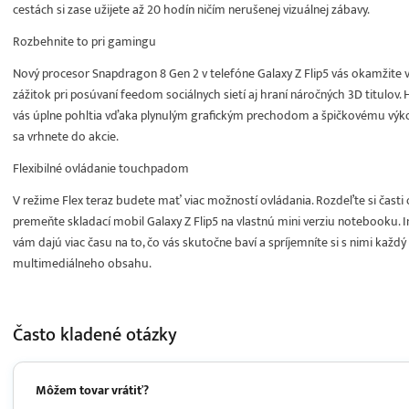
cestách si zase užijete až 20 hodín ničím nerušenej vizuálnej zábavy.
Rozbehnite to pri gamingu
Nový procesor Snapdragon 8 Gen 2 v telefóne Galaxy Z Flip5 vás okamžite
zážitok pri posúvaní feedom sociálnych sietí aj hraní náročných 3D titulo
vás úplne pohltia vďaka plynulým grafickým prechodom a špičkovému výkon
sa vrhnete do akcie.
Flexibilné ovládanie touchpadom
V režime Flex teraz budete mať viac možností ovládania. Rozdeľte si čast
premeňte skladací mobil Galaxy Z Flip5 na vlastnú mini verziu notebooku. I
vám dajú viac času na to, čo vás skutočne baví a spríjemníte si s nimi k
multimediálneho obsahu.
Často kladené
otázky
Môžem tovar vrátiť?