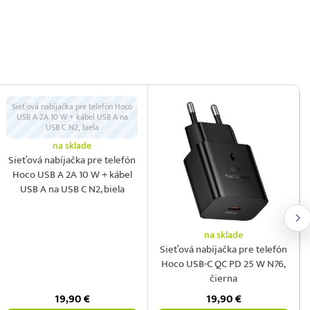
Sieťová nabíjačka pre telefón Hoco
USB A 2A 10 W + kábel USB A na
USB C N2, biela
na sklade
Sieťová nabíjačka pre telefón
Hoco USB A 2A 10 W + kábel
USB A na USB C N2, biela
na sklade
Sieťová nabíjačka pre telefón
Hoco USB-C QC PD 25 W N76,
čierna
19,90
€
19,90
€