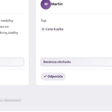
M
Martin
 mobilny
Top
nez vo
Cena Kvalita
+
kcny, ziadny
Recenzia obchodu
✓ Odporúča
ju skúsenosť.