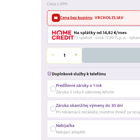
Cena s DPH
Cena bez kupónu
VRCHOLZLIAV
Na splátky od 14,82 €/mes
72 splátok · úrok 17,99 % p. a. · vybav
Doplnkové služby k telefónu
Predĺženie záruky o 1 rok
Záruka 3 roky k zákonnej lehote
Záruka okamžitej výmeny do 30 dní
Pri reklamácii nečakáte, meníme ihneď za nov
Nabíjačka
Nabíjací adaptér