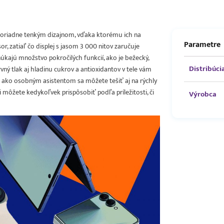
oriadne tenkým dizajnom, vďaka ktorému ich na
Parametre
r, zatiaľ čo displej s jasom 3 000 nitov zaručuje
kajú množstvo pokročilých funkcií, ako je bežecký,
Distribúci
ný tlak aj hladinu cukrov a antioxidantov v tele vám
i ako osobným asistentom sa môžete tešiť aj na rýchly
 môžete kedykoľvek prispôsobiť podľa príležitosti, či
Výrobca