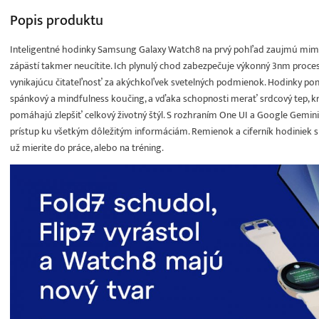
Popis
produktu
Inteligentné hodinky Samsung Galaxy Watch8 na prvý pohľad zaujmú mim
zápästí takmer neucítite. Ich plynulý chod zabezpečuje výkonný 3nm proceso
vynikajúcu čitateľnosť za akýchkoľvek svetelných podmienok. Hodinky ponú
spánkový a mindfulness koučing, a vďaka schopnosti merať srdcový tep, krv
pomáhajú zlepšiť celkový životný štýl. S rozhraním One UI a Google Gemin
prístup ku všetkým dôležitým informáciám. Remienok a ciferník hodiniek si
už mierite do práce, alebo na tréning.