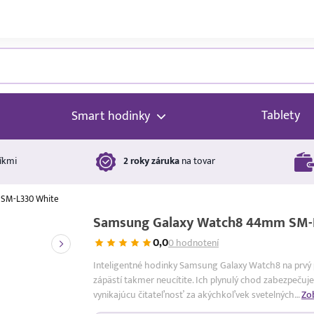
Tablety
Smart hodinky
íkmi
2 roky záruka
na tovar
 SM-L330 White
Samsung Galaxy Watch8 44mm SM-
0,0
0 hodnotení
Inteligentné hodinky Samsung Galaxy Watch8 na prv
zápästí takmer neucítite. Ich plynulý chod zabezpečuje
vynikajúcu čitateľnosť za akýchkoľvek svetelných…
Zo