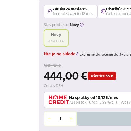
Záruka 24 mesiacov
Distribúcia: S
firemní zákazníci 12 mes.
čo to znamen
Stav produktu:
Nový
Nový
444,00 €
Nie je na sklade
Expresné doručenie do 3–5 pr
500,00 €
444,00 €
Ušetríte 56 €
Cena s DPH
Na splátky od 10,12 €/mes
72 splátok · úrok 17,99 % p. a. · vybav