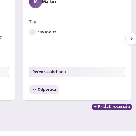
T
Teodor
Veľmi dobre sa mi nakupovalo, vedeli mi s
radosťou poradiť a pomôcť pri výbere
Komunikacia Doručenie
+
Recenzia obchodu
✓ Odporúča
+ Pridať recenziu