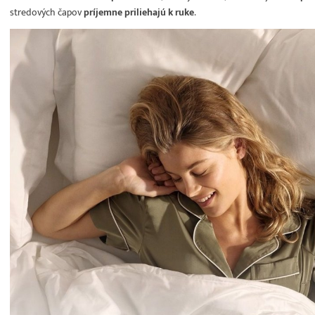
stredových čapov
príjemne priliehajú k ruke
.