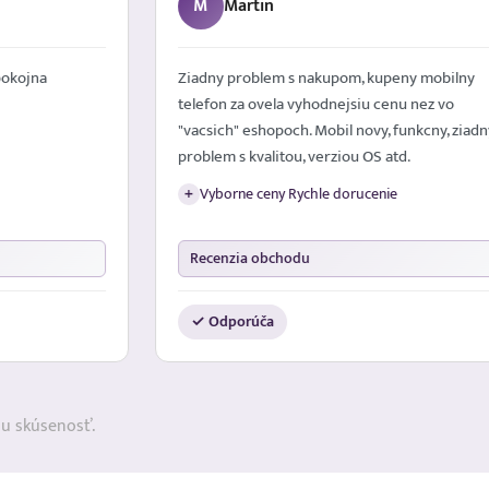
M
Martin
 mobilny
Top
nez vo
Cena Kvalita
+
kcny, ziadny
Recenzia obchodu
✓ Odporúča
ju skúsenosť.