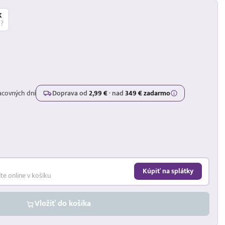
K
á?
acovných dní
Doprava od
2,99 €
·
nad
349 € zadarmo
Kúpiť na splátky
íte online v košíku
Vložiť do košíka