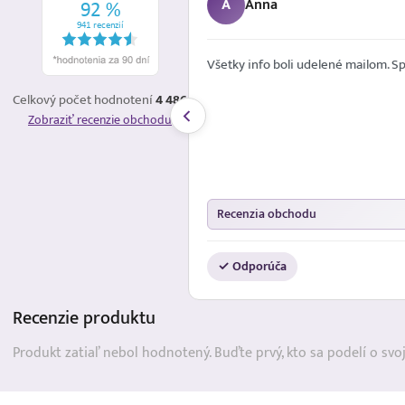
M
Martin
é mailom. Spokojna
Ziadny problem s nakupom, kupeny
telefon za ovela vyhodnejsiu cenu 
Celkový počet hodnotení
4 486
"vacsich" eshopoch. Mobil novy, fun
Zobraziť recenzie obchodu
problem s kvalitou, verziou OS atd.
Vyborne ceny Rychle dorucenie
+
Recenzia obchodu
✓ Odporúča
Recenzie
produktu
Produkt zatiaľ nebol hodnotený. Buďte prvý, kto sa podelí o svo