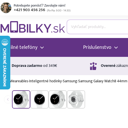
Potrebujete pomôcť? Zavolajte nám!
+421 903 456 256
(
Po-Pia: 9:00 - 14:30
)
ubmenu
ubmenu
Mobilné telefóny
Príslušenstvo
ubmenu
Doprava zadarmo
od 349€
Overené
zákazn
›
Weareables
›
Inteligentné hodinky
›
Samsung
›
Samsung Galaxy Watch8 44mm
ubmenu
Úrok
17,99 %
p.a.
ubmenu