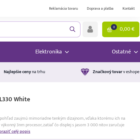
Reklamácia tovaru
Doprava a platba
Kontakt
0
0,00
€
Elektronika
Ostatné
Najlepšie ceny
na trhu
Značkový tovar
v eshope
L330 White
ý pohľad zaujmú mimoriadne tenkým dizajnom, vďaka ktorému ich na
 výkonný 3nm procesor, zatiaľ čo displej s jasom 3 000 nitov zaručuje
braziť celý popis