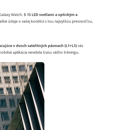
a Galaxy Watch.
S 13 LED svetlami a optickým a
ďalšie údaje o vašej kondícii s tou najvyššou presnosťou,
cujúce v dvoch satelitných pásmach (L1+L5)
vás
mobilná aplikácia nevidela trasu vášho tréningu.