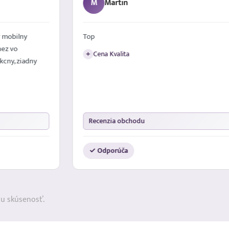
M
Martin
 mobilny
Top
nez vo
Cena Kvalita
+
kcny, ziadny
Recenzia obchodu
✓ Odporúča
ju skúsenosť.