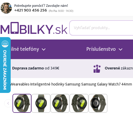
Potrebujete pomôcť? Zavolajte nám!
+421 903 456 256
(
Po-Pia: 9:00 - 14:30
)
ubmenu
ubmenu
Mobilné telefóny
Príslušenstvo
ubmenu
Doprava zadarmo
od 349€
Overené
zákazn
›
Weareables
›
Inteligentné hodinky
›
Samsung
›
Samsung Galaxy Watch7 44mm 
ubmenu
Úrok
17,99 %
p.a.
ubmenu