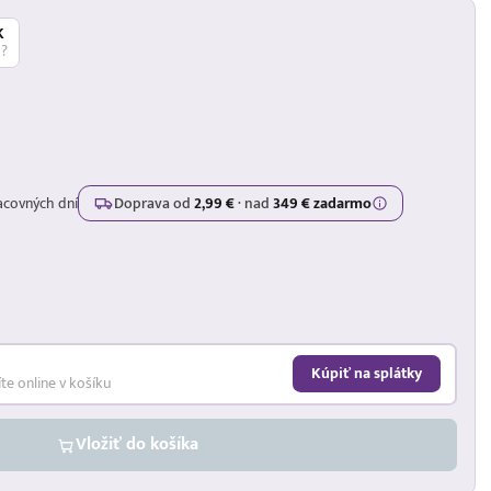
K
á?
acovných dní
Doprava od
2,99 €
·
nad
349 € zadarmo
Kúpiť na splátky
íte online v košíku
Vložiť do košíka