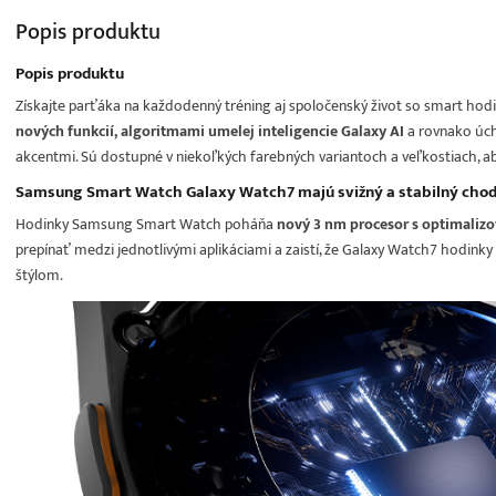
Popis
produktu
Popis produktu
Získajte parťáka na každodenný tréning aj spoločenský život so smart hod
nových funkcií, algoritmami umelej inteligencie Galaxy AI
a rovnako úc
akcentmi. Sú dostupné v niekoľkých farebných variantoch a veľkostiach, aby
Samsung Smart Watch Galaxy Watch7 majú svižný a stabilný cho
Hodinky Samsung Smart Watch poháňa
nový 3 nm procesor s optimali
prepínať medzi jednotlivými aplikáciami a zaistí, že Galaxy Watch7 hodink
štýlom.