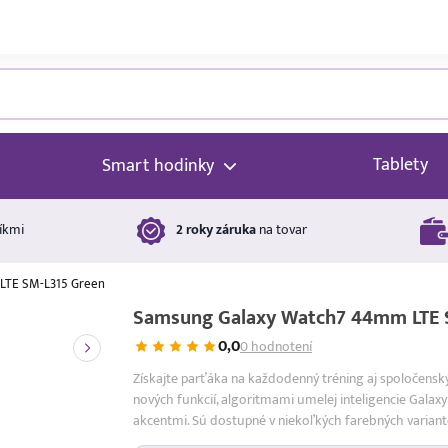
Tablety
Smart hodinky
íkmi
2 roky záruka
na tovar
LTE SM-L315 Green
Samsung Galaxy Watch7 44mm LTE 
0,0
0 hodnotení
Získajte parťáka na každodenný tréning aj spoločens
nových funkcií, algoritmami umelej inteligencie Gal
akcentmi. Sú dostupné v niekoľkých farebných variant