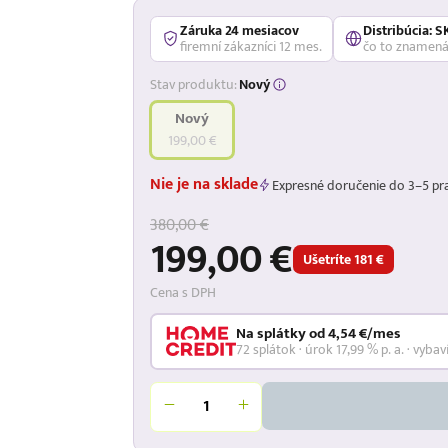
Záruka 24 mesiacov
Distribúcia: S
firemní zákazníci 12 mes.
čo to znamen
Stav produktu:
Nový
Nový
199,00 €
Nie je na sklade
Expresné doručenie do 3–5 pr
380,00 €
199,00 €
Ušetríte 181 €
Cena s DPH
Na splátky od 4,54 €/mes
72 splátok · úrok 17,99 % p. a. · vybav