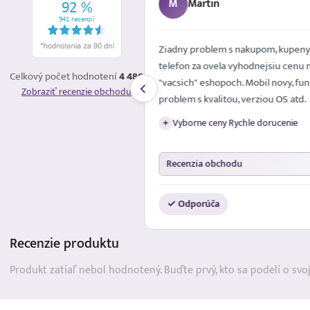
M
Martin
é mailom. Spokojna
Ziadny problem s nakupom, kupeny
telefon za ovela vyhodnejsiu cenu 
Celkový počet hodnotení
4 486
"vacsich" eshopoch. Mobil novy, fun
Zobraziť recenzie obchodu
problem s kvalitou, verziou OS atd.
Vyborne ceny Rychle dorucenie
+
Recenzia obchodu
✓ Odporúča
Recenzie
produktu
Produkt zatiaľ nebol hodnotený. Buďte prvý, kto sa podelí o svo