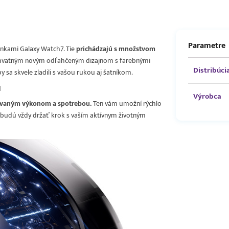
Parametre
inkami Galaxy Watch7. Tie
prichádzajú s množstvom
hvatným novým odľahčeným dizajnom s farebnými
Distribúci
 sa skvele zladili s vašou rukou aj šatníkom.
d
Výrobca
zovaným výkonom a spotrebou.
Ten vám umožní rýchlo
y budú vždy držať krok s vaším aktívnym životným