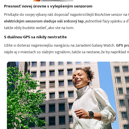
Presnosť novej úrovne s vylepšeným senzorom
Privítajte do svojej výbavy náš doposiaľ najpokročilejší BioActive senzor n
elektrickým senzorom sleduje váš srdcový tep
, jednotlivé fázy spánku a 
takže vždy budete vedieť, ako ste na tom.
S duálnou GPS sa nikdy nestratíte
Užite si doteraz najpresnejšiu navigáciu na zariadení Galaxy Watch.
GPS pra
nájde aj v miestach so slabým signálom, takže sa nestane, že by napríklad 