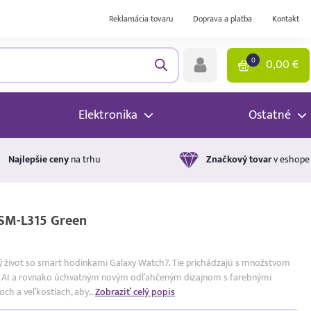
Reklamácia tovaru
Doprava a platba
Kontakt
0
0,00
€
Elektronika
Ostatné
Najlepšie ceny
na trhu
Značkový tovar
v eshope
SM-L315 Green
ký život so smart hodinkami Galaxy Watch7. Tie prichádzajú s množstvom
axy AI a rovnako úchvatným novým odľahčeným dizajnom s farebnými
och a veľkostiach, aby…
Zobraziť celý popis