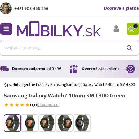
Doprava a platba
+421 903 456 256
0
bmenu
bmenu
bmenu
Doprava zadarmo
od 349€
Overené
zákazníkmi
›
…
›
Inteligentné hodinky
›
Samsung
Samsung Galaxy Watch7 40mm SM-L300 G
Samsung Galaxy Watch7 40mm SM-L300 Green
bmenu
0,0
0 hodnotení
bmenu
Úrok
17,99 %
p.a.