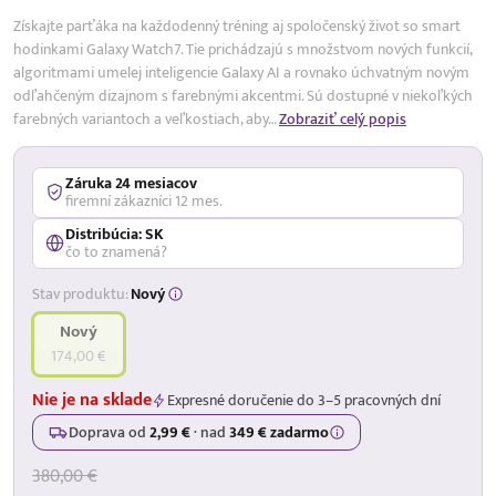
Získajte parťáka na každodenný tréning aj spoločenský život so smart
hodinkami Galaxy Watch7. Tie prichádzajú s množstvom nových funkcií,
algoritmami umelej inteligencie Galaxy AI a rovnako úchvatným novým
odľahčeným dizajnom s farebnými akcentmi. Sú dostupné v niekoľkých
farebných variantoch a veľkostiach, aby…
Zobraziť celý popis
Záruka 24 mesiacov
firemní zákazníci 12 mes.
Distribúcia: SK
čo to znamená?
Stav produktu:
Nový
Nový
174,00 €
Nie je na sklade
Expresné doručenie do 3–5 pracovných dní
Doprava od
2,99 €
·
nad
349 € zadarmo
380,00 €