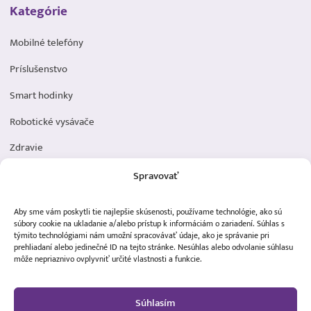
Kategórie
Mobilné telefóny
Príslušenstvo
Smart hodinky
Robotické vysávače
Zdravie
Elektromobilita
Spravovať
Herná zóna
Aby sme vám poskytli tie najlepšie skúsenosti, používame technológie, ako sú
Dôležité odkazy
súbory cookie na ukladanie a/alebo prístup k informáciám o zariadení. Súhlas s
týmito technológiami nám umožní spracovávať údaje, ako je správanie pri
prehliadaní alebo jedinečné ID na tejto stránke. Nesúhlas alebo odvolanie súhlasu
Obchodné podmienky
môže nepriaznivo ovplyvniť určité vlastnosti a funkcie.
Ochrana osobných údajov
Súhlasím
Doprava a platba