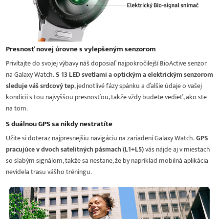
Presnosť novej úrovne s vylepšeným senzorom
Privítajte do svojej výbavy náš doposiaľ najpokročilejší BioActive senzor
na Galaxy Watch.
S 13 LED svetlami a optickým a elektrickým senzorom
sleduje váš srdcový tep
, jednotlivé fázy spánku a ďalšie údaje o vašej
kondícii s tou najvyššou presnosťou, takže vždy budete vedieť, ako ste
na tom.
S duálnou GPS sa nikdy nestratíte
Užite si doteraz najpresnejšiu navigáciu na zariadení Galaxy Watch.
GPS
pracujúce v dvoch satelitných pásmach (L1+L5)
vás nájde aj v miestach
so slabým signálom, takže sa nestane, že by napríklad mobilná aplikácia
nevidela trasu vášho tréningu.