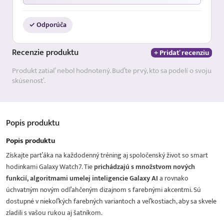
✓ Odporúča
Recenzie
produktu
+ Pridať recenziu
Produkt zatiaľ nebol hodnotený. Buďte prvý, kto sa podelí o svoju
skúsenosť.
Popis
produktu
Popis produktu
Získajte parťáka na každodenný tréning aj spoločenský život so smart
hodinkami Galaxy Watch7. Tie
prichádzajú s množstvom nových
funkcií, algoritmami umelej inteligencie Galaxy AI
a rovnako
úchvatným novým odľahčeným dizajnom s farebnými akcentmi. Sú
dostupné v niekoľkých farebných variantoch a veľkostiach, aby sa skvele
zladili s vašou rukou aj šatníkom.