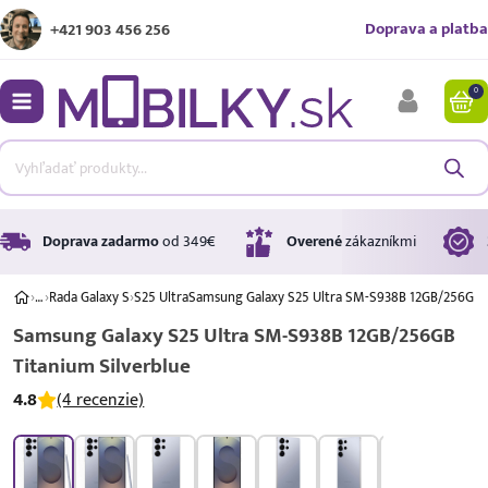
Doprava a platba
+421 903 456 256
0
bmenu
bmenu
bmenu
Doprava zadarmo
od 349€
Overené
zákazníkmi
›
…
›
Rada Galaxy S
›
S25 Ultra
Samsung Galaxy S25 Ultra SM-S938B 12GB/256GB T
Samsung Galaxy S25 Ultra SM-S938B 12GB/256GB
bmenu
Titanium Silverblue
bmenu
4.8
(4 recenzie)
A ↑
A
G
Úrok