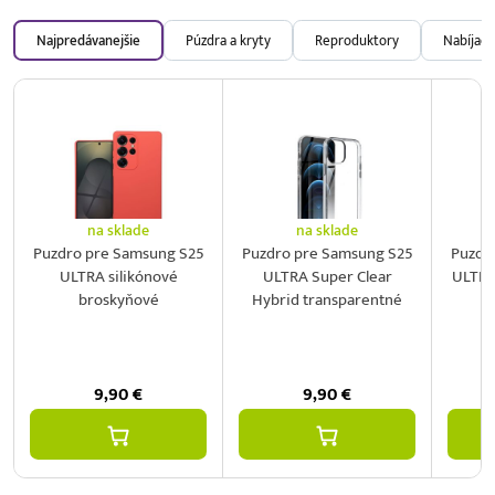
Najpredávanejšie
Púzdra a kryty
Reproduktory
Nabíjačk
na sklade
na sklade
Puzdro pre Samsung S25
Puzdro pre Samsung S25
Puzdr
ULTRA silikónové
ULTRA Super Clear
ULTRA
broskyňové
Hybrid transparentné
9,90
€
9,90
€