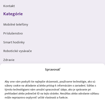
Kontakt
Kategórie
Mobilné telefóny
Príslušenstvo
Smart hodinky
Robotické vysávače
Zdravie
Elektromobilita
Spravovať
Herná zóna
Aby sme vám poskytli tie najlepšie skúsenosti, používame technológie, ako sú
Dôležité odkazy
súbory cookie na ukladanie a/alebo prístup k informáciám o zariadení. Súhlas s
týmito technológiami nám umožní spracovávať údaje, ako je správanie pri
prehliadaní alebo jedinečné ID na tejto stránke. Nesúhlas alebo odvolanie súhlasu
Obchodné podmienky
môže nepriaznivo ovplyvniť určité vlastnosti a funkcie.