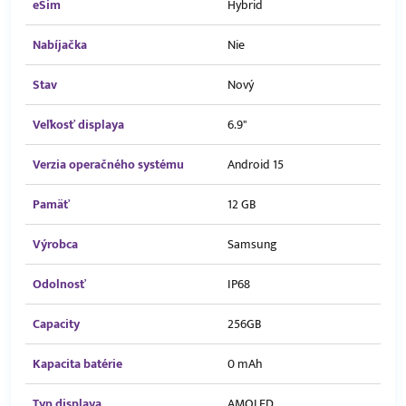
eSim
Hybrid
Nabíjačka
Nie
Stav
Nový
Veľkosť displaya
6.9"
Verzia operačného systému
Android 15
Pamäť
12 GB
Výrobca
Samsung
Odolnosť
IP68
Capacity
256GB
Kapacita batérie
0 mAh
Typ displaya
AMOLED