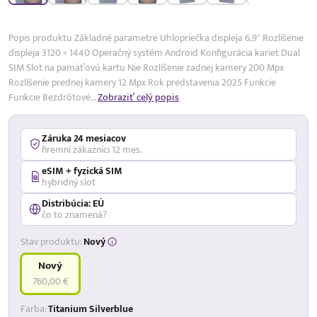
17,99 %
p.a.
Popis produktu Základné parametre Uhlopriečka displeja 6,9" Rozlíšenie
displeja 3120 × 1440 Operačný systém Android Konfigurácia kariet Dual
SIM Slot na pamäťovú kartu Nie Rozlíšenie zadnej kamery 200 Mpx
Rozlíšenie prednej kamery 12 Mpx Rok predstavenia 2025 Funkcie
Funkcie Bezdrôtové…
Zobraziť celý popis
Záruka 24 mesiacov
firemní zákazníci 12 mes.
eSIM + fyzická SIM
hybridný slot
Distribúcia: EÚ
čo to znamená?
Stav produktu:
Nový
Nový
760,00 €
Farba:
Titanium Silverblue