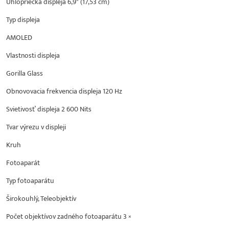
Uhlopriečka displeja 6,9" (17,53 cm)
Typ displeja
AMOLED
Vlastnosti displeja
Gorilla Glass
Obnovovacia frekvencia displeja 120 Hz
Svietivosť displeja 2 600 Nits
Tvar výrezu v displeji
Kruh
Fotoaparát
Typ fotoaparátu
Širokouhlý, Teleobjektív
Počet objektívov zadného fotoaparátu 3 ×