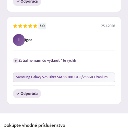
✓ Odporúča
25.1.2026
5.0
I
Igor
+
Zatial nemám čo vytknúť ' Je rýchli
Samsung Galaxy S25 Ultra SM-S938B 12GB/256GB Titanium Silverblue
✓ Odporúča
Dokúpte vhodné
príslušenstvo