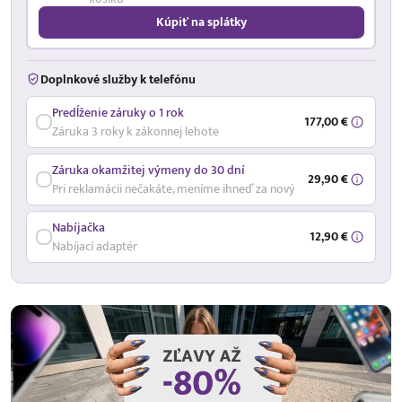
Kúpiť na splátky
Doplnkové služby k telefónu
Predĺženie záruky o 1 rok
177,00 €
Záruka 3 roky k zákonnej lehote
Záruka okamžitej výmeny do 30 dní
29,90 €
Pri reklamácii nečakáte, meníme ihneď za nový
Nabíjačka
12,90 €
Nabíjací adaptér