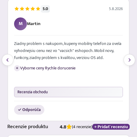
5.0
5.8.2026
M
Martin
Top
+
Cena Kvalita
Recenzia obchodu
✓ Odporúča
…
Recenzie
produktu
4.8
+ Pridať recenziu
(4 recenzie)