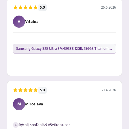
26.6.2026
5.0
V
Vitaliia
Samsung Galaxy S25 Ultra SM-S938B 12GB/256GB Titanium Silverblue
21.4.2026
5.0
M
Miroslava
+
Rýchli, spoľahlivý Všetko super