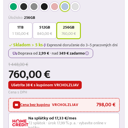
Úložisko:
256GB
1TB
512GB
256GB
1 130,00 €
840,00 €
760,00 €
Skladom > 5 ks
Expresné doručenie do 3–5 pracovných dní
Doprava od
2,99 €
·
nad
349 € zadarmo
1 448,00 €
760,00 €
Ušetríte 38 € s kupónom VRCHOLZLIAV
Cena s DPH
798,00 €
Cena bez kupónu
VRCHOLZLIAV
Na splátky od 17,33 €/mes
72 splátok · úrok 17,99 % p. a. · vybavíte online v
košíku