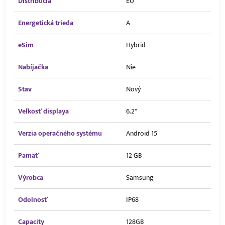
Distribúcia
EÚ
Energetická trieda
A
eSim
Hybrid
Nabíjačka
Nie
Stav
Nový
Veľkosť displaya
6.2"
Verzia operačného systému
Android 15
Pamäť
12 GB
Výrobca
Samsung
Odolnosť
IP68
Capacity
128GB