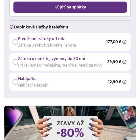
Kúpiť na splátky
Doplnkové služby k telefónu
Predĺženie záruky o 1 rok
177,00 €
Záruka 3 roky k zákonnej lehote
Záruka okamžitej výmeny do 30 dní
29,90 €
Pri reklamácii nečakáte, meníme ihneď za nový
Nabíjačka
12,90 €
Nabíjací adaptér