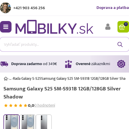
Doprava a platba
+421 903 456 256
0
bmenu
bmenu
bmenu
Doprava zadarmo
od 349€
Overené
zákazníkmi
›
…
›
Rada Galaxy S
›
S25
Samsung Galaxy S25 SM-S931B 12GB/128GB Silver Shad
Samsung Galaxy S25 SM-S931B 12GB/128GB Silver
bmenu
Shadow
bmenu
0,0
0 hodnotení
A ↑
A
G
Úrok