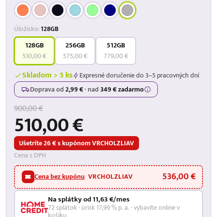
Úložisko:
128GB
128GB
256GB
512GB
510,00 €
575,00 €
779,00 €
Skladom > 5 ks
Expresné doručenie do 3–5 pracovných dní
Doprava od
2,99 €
·
nad
349 € zadarmo
900,00 €
510,00 €
Ušetríte 26 € s kupónom VRCHOLZLIAV
Cena s DPH
536,00 €
Cena bez kupónu
VRCHOLZLIAV
Na splátky od 11,63 €/mes
72 splátok · úrok 17,99 % p. a. · vybavíte online v
košíku