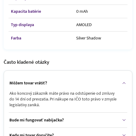
Kapacita batérie
0 mAh
Typ displaya
AMOLED
Farba
Silver Shadow
Často kladené
otázky
Môžem tovar vrátiť?
Ako koncový zákazník máte právo na odstúpenie od zmluvy
do 14 dní od prevzatia. Pri nákupe na IČO toto právo v zmysle
legislatívy zaniká.
Bude mi fungovať nabíjačka?
Kedy mi tovar doručíte?