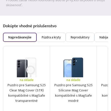
Produkt zatiaľ nebol hodnotený. Buďte prvý, kto sa podelí o svoju
skúsenosť.
Dokúpte vhodné
príslušenstvo
Najpredávanejšie
Púzdra a kryty
Reproduktory
Nabíjačk
na sklade
na sklade
Puzdro pre Samsung S25
Puzdro pre Samsung S25
Puzdr
Clear Mag Cover (STR)
Silicone Mag Cover
S
kompatibilné s MagSafe
kompatibilné s MagSafe
kompa
transparentné
modré