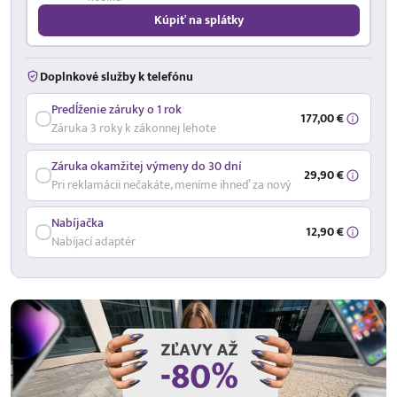
Kúpiť na splátky
Doplnkové služby k telefónu
Predĺženie záruky o 1 rok
177,00 €
Záruka 3 roky k zákonnej lehote
Záruka okamžitej výmeny do 30 dní
29,90 €
Pri reklamácii nečakáte, meníme ihneď za nový
Nabíjačka
12,90 €
Nabíjací adaptér