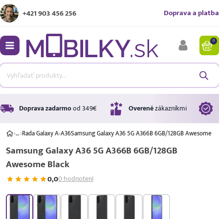
Doprava a platba
+421 903 456 256
0
bmenu
bmenu
bmenu
Doprava zadarmo
od 349€
Overené
zákazníkmi
›
…
›
Rada Galaxy A
›
A36
Samsung Galaxy A36 5G A366B 6GB/128GB Awesome Bl
Samsung Galaxy A36 5G A366B 6GB/128GB
bmenu
Awesome Black
bmenu
0,0
0 hodnotení
A ↑
A
G
Úrok