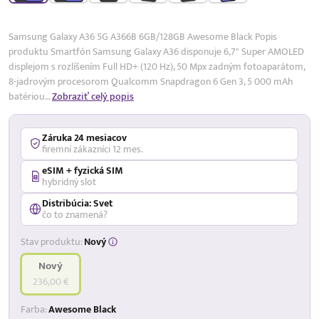
17,99 %
p.a.
Samsung Galaxy A36 5G A366B 6GB/128GB Awesome Black Popis
produktu Smartfón Samsung Galaxy A36 disponuje 6,7" Super AMOLED
displejom s rozlíšením Full HD+ (120 Hz), 50 Mpx zadným fotoaparátom,
8-jadrovým procesorom Qualcomm Snapdragon 6 Gen 3, 5 000 mAh
batériou…
Zobraziť celý popis
Záruka 24 mesiacov
firemní zákazníci 12 mes.
eSIM + fyzická SIM
hybridný slot
Distribúcia: Svet
čo to znamená?
Stav produktu:
Nový
Nový
236,00 €
Farba:
Awesome Black