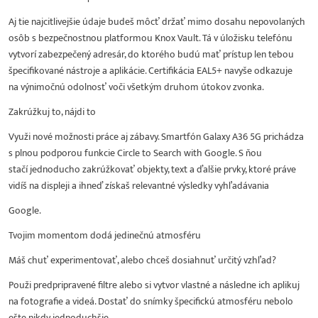
Aj tie najcitlivejšie údaje budeš môcť držať mimo dosahu nepovolaných
osôb s bezpečnostnou platformou Knox Vault. Tá v úložisku telefónu
vytvorí zabezpečený adresár, do ktorého budú mať prístup len tebou
špecifikované nástroje a aplikácie. Certifikácia EAL5+ navyše odkazuje
na výnimočnú odolnosť voči všetkým druhom útokov zvonka.
Zakrúžkuj to, nájdi to
Využi nové možnosti práce aj zábavy. Smartfón Galaxy A36 5G prichádza
s plnou podporou funkcie Circle to Search with Google. S ňou
stačí jednoducho zakrúžkovať objekty, text a ďalšie prvky, ktoré práve
vidíš na displeji a ihneď získaš relevantné výsledky vyhľadávania
Google.
Tvojim momentom dodá jedinečnú atmosféru
Máš chuť experimentovať, alebo chceš dosiahnuť určitý vzhľad?
Použi predpripravené filtre alebo si vytvor vlastné a následne ich aplikuj
na fotografie a videá. Dostať do snímky špecifickú atmosféru nebolo
ešte nikdy jednoduchšie.