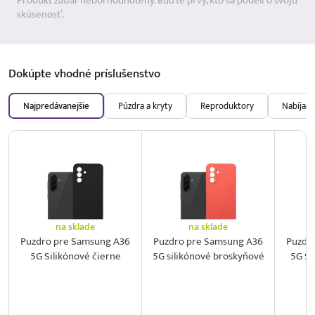
Produkt zatiaľ nebol hodnotený. Buďte prvý, kto sa podelí o svoju
skúsenosť.
Dokúpte vhodné
príslušenstvo
Najpredávanejšie
Púzdra a kryty
Reproduktory
Nabíjačk
na sklade
na sklade
Puzdro pre Samsung A36
Puzdro pre Samsung A36
Puzdr
5G Silikónové čierne
5G silikónové broskyňové
5G Si