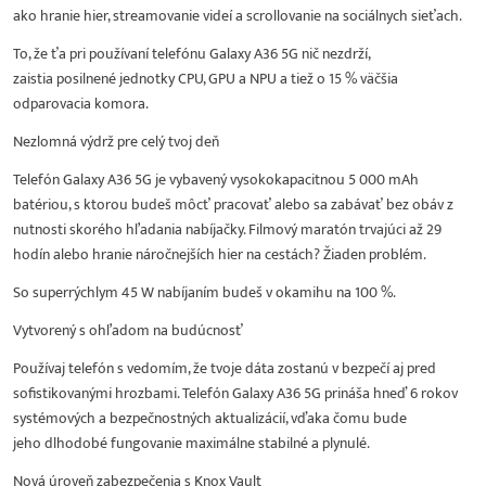
ako hranie hier, streamovanie videí a scrollovanie na sociálnych sieťach.
To, že ťa pri používaní telefónu Galaxy A36 5G nič nezdrží,
zaistia posilnené jednotky CPU, GPU a NPU a tiež o 15 % väčšia
odparovacia komora.
Nezlomná výdrž pre celý tvoj deň
Telefón Galaxy A36 5G je vybavený vysokokapacitnou 5 000 mAh
batériou, s ktorou budeš môcť pracovať alebo sa zabávať bez obáv z
nutnosti skorého hľadania nabíjačky. Filmový maratón trvajúci až 29
hodín alebo hranie náročnejších hier na cestách? Žiaden problém.
So superrýchlym 45 W nabíjaním budeš v okamihu na 100 %.
Vytvorený s ohľadom na budúcnosť
Používaj telefón s vedomím, že tvoje dáta zostanú v bezpečí aj pred
sofistikovanými hrozbami. Telefón Galaxy A36 5G prináša hneď 6 rokov
systémových a bezpečnostných aktualizácií, vďaka čomu bude
jeho dlhodobé fungovanie maximálne stabilné a plynulé.
Nová úroveň zabezpečenia s Knox Vault