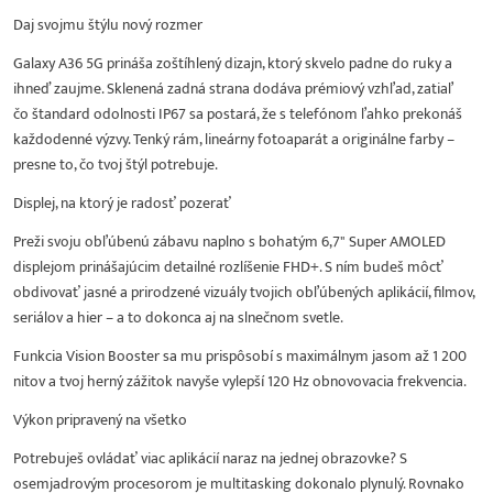
Daj svojmu štýlu nový rozmer
Galaxy A36 5G prináša zoštíhlený dizajn, ktorý skvelo padne do ruky a
ihneď zaujme. Sklenená zadná strana dodáva prémiový vzhľad, zatiaľ
čo štandard odolnosti IP67 sa postará, že s telefónom ľahko prekonáš
každodenné výzvy. Tenký rám, lineárny fotoaparát a originálne farby –
presne to, čo tvoj štýl potrebuje.
Displej, na ktorý je radosť pozerať
Preži svoju obľúbenú zábavu naplno s bohatým 6,7" Super AMOLED
displejom prinášajúcim detailné rozlíšenie FHD+. S ním budeš môcť
obdivovať jasné a prirodzené vizuály tvojich obľúbených aplikácií, filmov,
seriálov a hier – a to dokonca aj na slnečnom svetle.
Funkcia Vision Booster sa mu prispôsobí s maximálnym jasom až 1 200
nitov a tvoj herný zážitok navyše vylepší 120 Hz obnovovacia frekvencia.
Výkon pripravený na všetko
Potrebuješ ovládať viac aplikácií naraz na jednej obrazovke? S
osemjadrovým procesorom je multitasking dokonalo plynulý. Rovnako