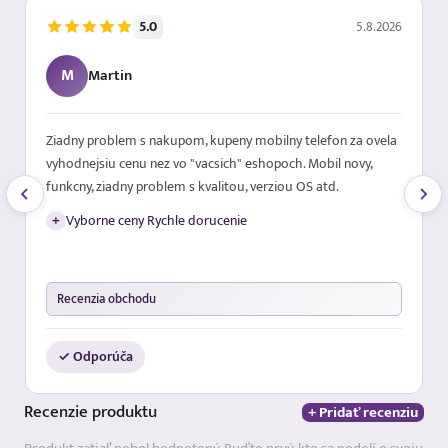
5.0
5.8.2026
M
Martin
Ziadny problem s nakupom, kupeny mobilny telefon za ovela
vyhodnejsiu cenu nez vo "vacsich" eshopoch. Mobil novy,
funkcny, ziadny problem s kvalitou, verziou OS atd.
+
Vyborne ceny Rychle dorucenie
Recenzia obchodu
✓ Odporúča
Recenzie
produktu
+ Pridať recenziu