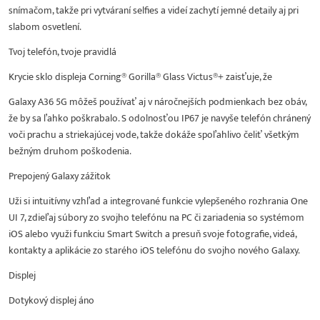
snímačom, takže pri vytváraní selfies a videí zachytí jemné detaily aj pri
slabom osvetlení.
Tvoj telefón, tvoje pravidlá
Krycie sklo displeja Corning® Gorilla® Glass Victus®+ zaisťuje, že
Galaxy A36 5G môžeš používať aj v náročnejších podmienkach bez obáv,
že by sa ľahko poškrabalo. S odolnosťou IP67 je navyše telefón chránený
voči prachu a striekajúcej vode, takže dokáže spoľahlivo čeliť všetkým
bežným druhom poškodenia.
Prepojený Galaxy zážitok
Uži si intuitívny vzhľad a integrované funkcie vylepšeného rozhrania One
UI 7, zdieľaj súbory zo svojho telefónu na PC či zariadenia so systémom
iOS alebo využi funkciu Smart Switch a presuň svoje fotografie, videá,
kontakty a aplikácie zo starého iOS telefónu do svojho nového Galaxy.
Displej
Dotykový displej áno