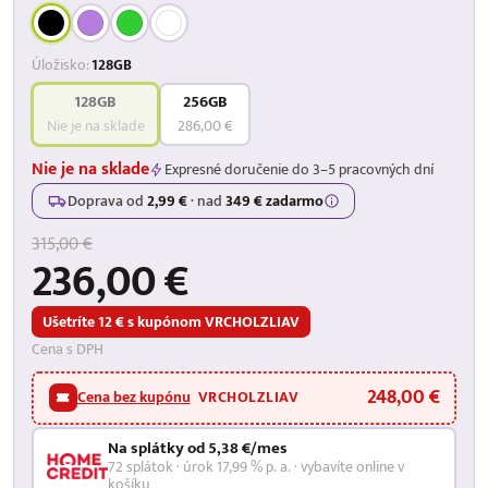
Úložisko:
128GB
128GB
256GB
Nie je na sklade
286,00 €
Nie je na sklade
Expresné doručenie do 3–5 pracovných dní
Doprava od
2,99 €
·
nad
349 € zadarmo
315,00 €
236,00 €
Ušetríte 12 € s kupónom VRCHOLZLIAV
Cena s DPH
248,00 €
Cena bez kupónu
VRCHOLZLIAV
Na splátky od 5,38 €/mes
72 splátok · úrok 17,99 % p. a. · vybavíte online v
košíku