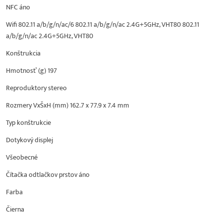
NFC áno
Wifi 802.11 a/b/g/n/ac/6 802.11 a/b/g/n/ac 2.4G+5GHz, VHT80 802.11
a/b/g/n/ac 2.4G+5GHz, VHT80
Konštrukcia
Hmotnosť (g) 197
Reproduktory stereo
Rozmery VxŠxH (mm) 162.7 x 77.9 x 7.4 mm
Typ konštrukcie
Dotykový displej
Všeobecné
Čítačka odtlačkov prstov áno
Farba
Čierna