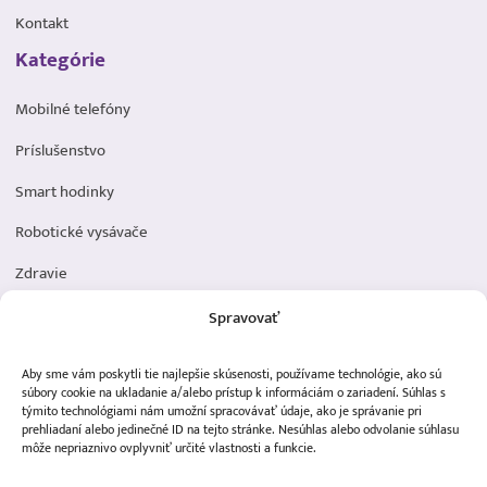
Kontakt
Kategórie
Mobilné telefóny
Príslušenstvo
Smart hodinky
Robotické vysávače
Zdravie
Elektromobilita
Spravovať
Herná zóna
Aby sme vám poskytli tie najlepšie skúsenosti, používame technológie, ako sú
Dôležité odkazy
súbory cookie na ukladanie a/alebo prístup k informáciám o zariadení. Súhlas s
týmito technológiami nám umožní spracovávať údaje, ako je správanie pri
prehliadaní alebo jedinečné ID na tejto stránke. Nesúhlas alebo odvolanie súhlasu
Obchodné podmienky
môže nepriaznivo ovplyvniť určité vlastnosti a funkcie.
Ochrana osobných údajov