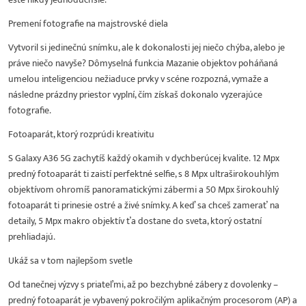
Premení fotografie na majstrovské diela
Vytvoril si jedinečnú snímku, ale k dokonalosti jej niečo chýba, alebo je
práve niečo navyše? Dômyselná funkcia Mazanie objektov poháňaná
umelou inteligenciou nežiaduce prvky v scéne rozpozná, vymaže a
následne prázdny priestor vyplní, čím získaš dokonalo vyzerajúce
fotografie.
Fotoaparát, ktorý rozprúdi kreativitu
S Galaxy A36 5G zachytíš každý okamih v dychberúcej kvalite. 12 Mpx
predný fotoaparát ti zaistí perfektné selfie, s 8 Mpx ultraširokouhlým
objektívom ohromíš panoramatickými zábermi a 50 Mpx širokouhlý
fotoaparát ti prinesie ostré a živé snímky. A keď sa chceš zamerať na
detaily, 5 Mpx makro objektív ťa dostane do sveta, ktorý ostatní
prehliadajú.
Ukáž sa v tom najlepšom svetle
Od tanečnej výzvy s priateľmi, až po bezchybné zábery z dovolenky –
predný fotoaparát je vybavený pokročilým aplikačným procesorom (AP) a